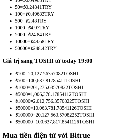
10
=
₺
0.04968
TRY
Trở thành Nhà giao dịch Sao chép
50
=
₺
0.24841
TRY
100
=
₺
0.49683
TRY
Tận hưởng chia sẻ lợi nhuận và hoa hồng giao dịch sao chép
500
=
₺
2.48
TRY
1000
=
₺
4.97
TRY
5000
=
₺
24.84
TRY
10000
=
₺
49.68
TRY
50000
=
₺
248.42
TRY
Giá trị sang TOSHI từ today 19:00
₺
100
=
20,127.56357082
TOSHI
Thông tin
₺
500
=
100,637.81785411
TOSHI
₺
1000
=
201,275.63570822
TOSHI
Phân tích dữ liệu lớn bao gồm thông tin giao dịch, v.v.
₺
5000
=
1,006,378.17854112
TOSHI
₺
10000
=
2,012,756.35708225
TOSHI
₺
50000
=
10,063,781.78541126
TOSHI
₺
100000
=
20,127,563.57082252
TOSHI
₺
500000
=
100,637,817.8541126
TOSHI
Mua tiền điện tử với Bitrue