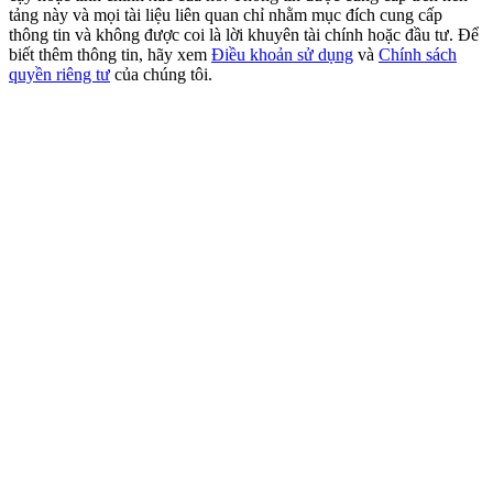
USDT New User Exclusive 10% APR
tảng này và mọi tài liệu liên quan chỉ nhằm mục đích cung cấp
thông tin và không được coi là lời khuyên tài chính hoặc đầu tư. Để
USDT Flexible Staking | Daily Rewards
biết thêm thông tin, hãy xem
Điều khoản sử dụng
và
Chính sách
quyền riêng tư
của chúng tôi.
BTC New User Exclusive: 6.5% APR
BTC Flexible Staking | Daily Rewards
Thêm sự kiện
Nhận giải thưởng và phần thưởng độc quyền
Trung tâm phần thưởng