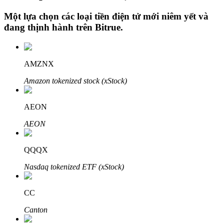
Một lựa chọn các loại tiền điện tử mới niêm yết và
đang thịnh hành trên
Bitrue
.
Đầu tư cố định và quản lý tài chính
Tận hưởng việc quản lý tài chính hiện tại và thu nhập lâu dài
AMZNX
Amazon tokenized stock (xStock)
AEON
AEON
QQQX
Staking 101
Nasdaq tokenized ETF (xStock)
Tìm hiểu về kiếm thu nhập thụ động
CC
Bitrue
AI
Canton