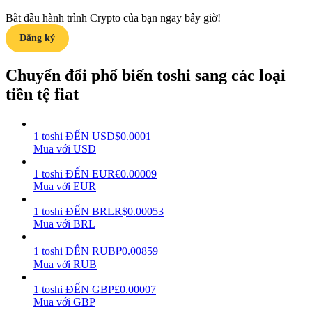
Bắt đầu hành trình Crypto của bạn ngay bây giờ!
Earn
Đăng ký
Chuyển đổi phổ biến toshi sang các loại
tiền tệ fiat
1
toshi
ĐẾN
USD
$
0.0001
Mua với USD
Power Piggy
1
toshi
ĐẾN
EUR
€
0.00009
Mua với EUR
Làm cho tài sản của bạn tăng giá trị đều đặn
1
toshi
ĐẾN
BRL
R$
0.00053
Mua với BRL
1
toshi
ĐẾN
RUB
₽
0.00859
Mua với RUB
1
toshi
ĐẾN
GBP
£
0.00007
Mua với GBP