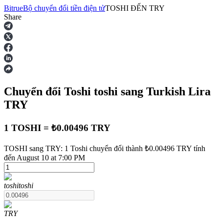
Bitrue
Bộ chuyển đổi tiền điện tử
TOSHI
ĐẾN
TRY
Share
Hợp đồng tương lai
Chuyển đổi Toshi
toshi
sang Turkish Lira
TRY
1 TOSHI = ₺0.00496 TRY
USDT Futures
TOSHI sang TRY: 1 Toshi chuyển đổi thành ₺0.00496 TRY tính
đến August 10 at 7:00 PM
Futures sử dụng USDT làm tài sản thế chấp
toshi
toshi
TRY