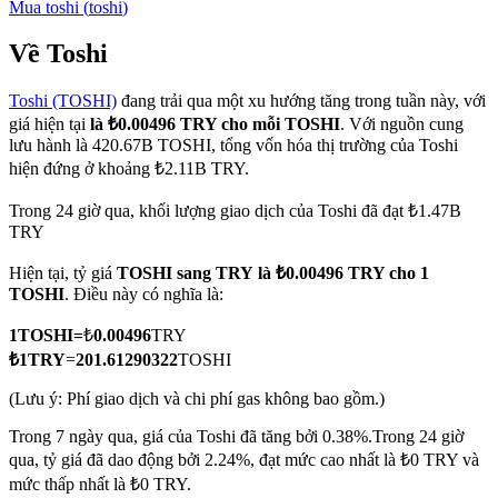
Mua
toshi
(
toshi
)
Về Toshi
Toshi (TOSHI)
đang trải qua một xu hướng tăng trong tuần này, với
COIN-M Futures
giá hiện tại
là ₺0.00496 TRY cho mỗi TOSHI
. Với nguồn cung
Futures sử dụng token làm tài sản thế chấp
lưu hành là 420.67B TOSHI, tổng vốn hóa thị trường của Toshi
hiện đứng ở khoảng ₺2.11B TRY.
Trong 24 giờ qua, khối lượng giao dịch của Toshi đã đạt ₺1.47B
TradFi
TRY
Phái sinh cổ phiếu, ngoại hối, kim loại quý và hàng hóa
Hiện tại, tỷ giá
TOSHI sang TRY
là ₺0.00496 TRY cho 1
TOSHI
. Điều này có nghĩa là:
1
TOSHI
=
₺
0.00496
TRY
₺
1
TRY
=
201.61290322
TOSHI
(Lưu ý: Phí giao dịch và chi phí gas không bao gồm.)
Trong 7 ngày qua, giá của Toshi đã tăng bởi 0.38%.
Trong 24 giờ
qua, tỷ giá đã dao động bởi 2.24%, đạt mức cao nhất là ₺0 TRY và
USDC Futures vĩnh cửu
mức thấp nhất là ₺0 TRY.