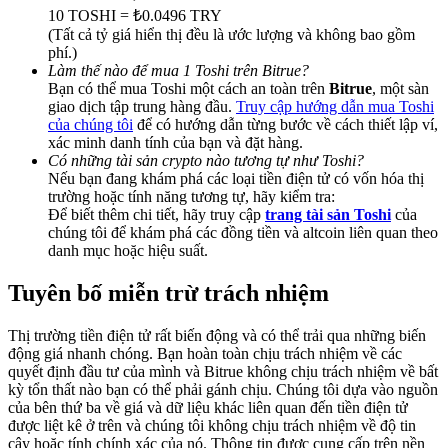
Deposit & Trade BTC to Share 25000 USDT prize pool!
10 TOSHI = ₺0.0496 TRY
(Tất cả tỷ giá hiển thị đều là ước lượng và không bao gồm
phí.)
Làm thế nào để mua 1 Toshi trên Bitrue?
Bạn có thể mua Toshi một cách an toàn trên
Bitrue
, một sàn
Deposit CASHCAT & Win
giao dịch tập trung hàng đầu.
Truy cập hướng dẫn mua Toshi
của chúng tôi
để có hướng dẫn từng bước về cách thiết lập ví,
Share 500000 CASHCAT prize pool
xác minh danh tính của bạn và đặt hàng.
Có những tài sản crypto nào tương tự như Toshi?
Nếu bạn đang khám phá các loại tiền điện tử có vốn hóa thị
trường hoặc tính năng tương tự, hãy kiểm tra:
Exclusive for BitMart Users
Để biết thêm chi tiết, hãy truy cập
trang tài sản Toshi
của
chúng tôi để khám phá các đồng tiền và altcoin liên quan theo
Register & Trade to Win 500,000 USDT
danh mục hoặc hiệu suất.
Tuyên bố miễn trừ trách nhiệm
Precious Metals Trading Carnival
Thị trường tiền điện tử rất biến động và có thể trải qua những biến
động giá nhanh chóng. Bạn hoàn toàn chịu trách nhiệm về các
Trade Gold & Silver · 33,333 USDT Bonus
quyết định đầu tư của mình và Bitrue không chịu trách nhiệm về bất
kỳ tổn thất nào bạn có thể phải gánh chịu. Chúng tôi dựa vào nguồn
của bên thứ ba về giá và dữ liệu khác liên quan đến tiền điện tử
được liệt kê ở trên và chúng tôi không chịu trách nhiệm về độ tin
cậy hoặc tính chính xác của nó. Thông tin được cung cấp trên nền