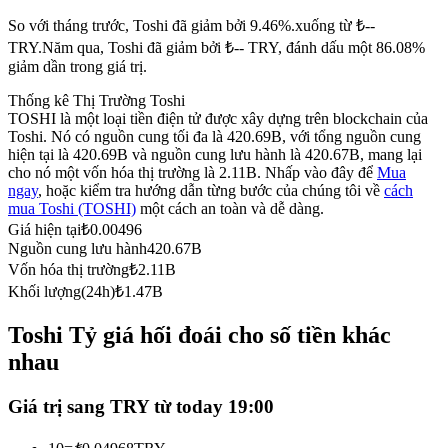
Futures sử dụng USDC làm tài sản thế chấp
So với tháng trước, Toshi đã giảm bởi 9.46%.xuống từ ₺--
TRY.
Năm qua, Toshi đã giảm bởi ₺-- TRY, đánh dấu một 86.08%
giảm dần trong giá trị.
Thống kê Thị Trường Toshi
TOSHI là một loại tiền điện tử được xây dựng trên blockchain của
Toshi. Nó có nguồn cung tối đa là 420.69B, với tổng nguồn cung
hiện tại là 420.69B và nguồn cung lưu hành là 420.67B, mang lại
cho nó một vốn hóa thị trường là 2.11B. Nhấp vào đây để
Mua
ngay
, hoặc kiểm tra hướng dẫn từng bước của chúng tôi về
cách
mua Toshi (TOSHI)
một cách an toàn và dễ dàng.
Sao chép Giao dịch
Giá hiện tại
₺
0.00496
Nguồn cung lưu hành
420.67B
Tham gia cùng các nhà giao dịch hàng đầu
Vốn hóa thị trường
₺
2.11B
Khối lượng(24h)
₺
1.47B
Toshi Tỷ giá hối đoái cho số tiền khác
nhau
Giá trị sang TRY từ today 19:00