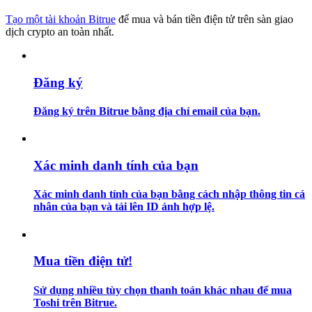
Tạo một tài khoản Bitrue
để mua và bán tiền điện tử trên sàn giao
Hướng dẫn
dịch crypto an toàn nhất.
Hướng dẫn giao dịch Spot
Đăng ký
Đăng ký trên Bitrue bằng địa chỉ email của bạn.
Xác minh danh tính của bạn
Xác minh danh tính của bạn bằng cách nhập thông tin cá
Chiến lược giao dịch
nhân của bạn và tải lên ID ảnh hợp lệ.
Học cách duy trì lợi nhuận
Mua tiền điện tử!
Sử dụng nhiều tùy chọn thanh toán khác nhau để mua
Toshi trên Bitrue.