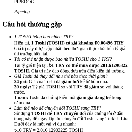
PIPEDOG
Pipedog
Câu hỏi thường gặp
Giới thiệu
1 TOSHI bằng bao nhiêu TRY?
Hiện tại,
1 Toshi (TOSHI) có giá khoảng ₺0.00496 TRY.
Mời một người bạn để nhận phần thưởng tiền mặt
Giá trị này được cập nhật theo thời gian thực dựa trên tỷ giá
BTC Welcome Rewards
thị trường hiện tại.
Tôi có thể nhận được bao nhiêu TOSHI cho 1 TRY?
Tại tỷ giá hiện tại,
₺1 TRY có thể mua được 201.61290322
TOSHI.
Giá trị này dao động dựa trên điều kiện thị trường.
Giá Toshi đã thay đổi như thế nào theo thời gian?
24 giờ:
Giá của Toshi đã
giảm hơi
kể từ hôm qua.
30 ngày:
Tỷ giá TOSHI so với TRY đã
giảm
so với tháng
trước.
1 năm:
Toshi đã chứng kiến một
giảm giá đáng kể
trong
năm qua.
Làm thế nào để chuyển đổi TOSHI sang TRY?
Sử dụng
TOSHI để TRY chuyển đổi
của chúng tôi ở đầu
trang này để ngay lập tức chuyển đổi Toshi sang Turkish Lira.
Dưới đây là một vài ví dụ nhanh:
BTC Welcome Rewards
₺10 TRY = 2,016.12903225 TOSHI