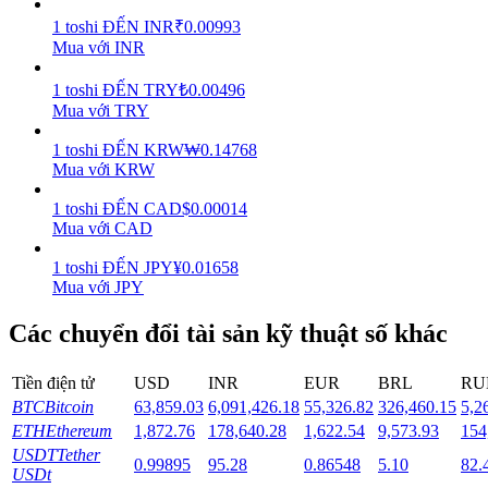
1
toshi
ĐẾN
INR
₹
0.00993
Staking
Mua với INR
Lợi nhuận cao và truy cập ngay lập tức
1
toshi
ĐẾN
TRY
₺
0.00496
Mua với TRY
1
toshi
ĐẾN
KRW
₩
0.14768
Mua với KRW
1
toshi
ĐẾN
CAD
$
0.00014
Mua với CAD
1
toshi
ĐẾN
JPY
¥
0.01658
Mua với JPY
Launchpool
Các chuyển đổi tài sản kỹ thuật số khác
Đặt cọc linh hoạt để kiếm được các token phổ biến.
Tiền điện tử
USD
INR
EUR
BRL
RU
BTC
Bitcoin
63,859.03
6,091,426.18
55,326.82
326,460.15
5,2
ETH
Ethereum
1,872.76
178,640.28
1,622.54
9,573.93
154
USDT
Tether
0.99895
95.28
0.86548
5.10
82.
USDt