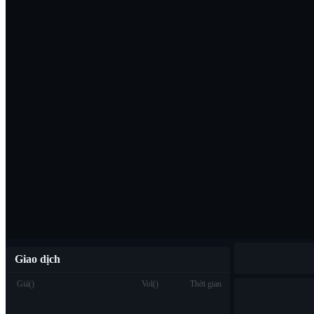
Tải ứng dụng B
Việt
Giao dịch
Giá
(
)
Vol
(
)
Thời gian