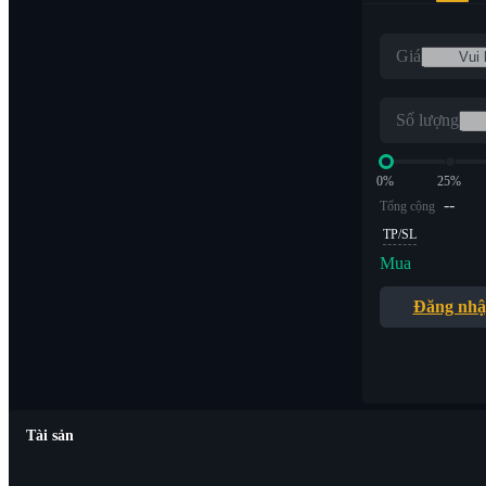
Giá
Số lượng
0%
25%
--
Tổng cộng
TP/SL
Mua
Đăng nh
Tài sản