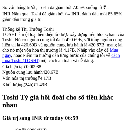
Futures sử dụng USDC làm tài sản thế chấp
So với tháng trước, Toshi đã giảm bởi 7.05%.xuống từ ₹--
INR.
Năm qua, Toshi đã giảm bởi ₹-- INR, đánh dấu một 85.65%
giảm dần trong giá trị.
Thống kê Thị Trường Toshi
TOSHI là một loại tiền điện tử được xây dựng trên blockchain của
Toshi. Nó có nguồn cung tối đa là 420.69B, với tổng nguồn cung
hiện tại là 420.69B và nguồn cung lưu hành là 420.67B, mang lại
cho nó một vốn hóa thị trường là 4.17B. Nhấp vào đây để
Mua
ngay
, hoặc kiểm tra hướng dẫn từng bước của chúng tôi về
cách
mua Toshi (TOSHI)
một cách an toàn và dễ dàng.
Sao chép Giao dịch
Giá hiện tại
₹
0.00988
Nguồn cung lưu hành
420.67B
Tham gia cùng các nhà giao dịch hàng đầu
Vốn hóa thị trường
₹
4.17B
Khối lượng(24h)
₹
1.49B
Toshi Tỷ giá hối đoái cho số tiền khác
nhau
Giá trị sang INR từ today 06:59