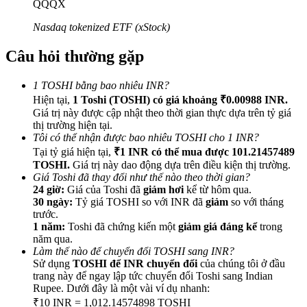
QQQX
Nasdaq tokenized ETF (xStock)
Câu hỏi thường gặp
Giới thiệu
1 TOSHI bằng bao nhiêu INR?
Hiện tại,
1 Toshi (TOSHI) có giá khoảng ₹0.00988 INR.
Mời một người bạn để nhận phần thưởng tiền mặt
Giá trị này được cập nhật theo thời gian thực dựa trên tỷ giá
BTC Welcome Rewards
thị trường hiện tại.
Tôi có thể nhận được bao nhiêu TOSHI cho 1 INR?
Tại tỷ giá hiện tại,
₹1 INR có thể mua được 101.21457489
TOSHI.
Giá trị này dao động dựa trên điều kiện thị trường.
Giá Toshi đã thay đổi như thế nào theo thời gian?
24 giờ:
Giá của Toshi đã
giảm hơi
kể từ hôm qua.
30 ngày:
Tỷ giá TOSHI so với INR đã
giảm
so với tháng
trước.
1 năm:
Toshi đã chứng kiến một
giảm giá đáng kể
trong
năm qua.
Làm thế nào để chuyển đổi TOSHI sang INR?
Sử dụng
TOSHI để INR chuyển đổi
của chúng tôi ở đầu
trang này để ngay lập tức chuyển đổi Toshi sang Indian
Rupee. Dưới đây là một vài ví dụ nhanh:
BTC Welcome Rewards
₹10 INR = 1,012.14574898 TOSHI