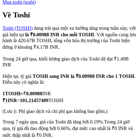
Mua
toshi
(
toshi
)
Về Toshi
Toshi (TOSHI)
đang trải qua một xu hướng tăng trong tuần này, với
COIN-M Futures
giá hiện tại
là ₹0.00988 INR cho mỗi TOSHI
. Với nguồn cung lưu
Futures sử dụng token làm tài sản thế chấp
hành là 420.67B TOSHI, tổng vốn hóa thị trường của Toshi hiện
đứng ở khoảng ₹4.17B INR.
Trong 24 giờ qua, khối lượng giao dịch của Toshi đã đạt ₹1.49B
TradFi
INR
Phái sinh cổ phiếu, ngoại hối, kim loại quý và hàng hóa
Hiện tại, tỷ giá
TOSHI sang INR
là ₹0.00988 INR cho 1 TOSHI
.
Điều này có nghĩa là:
1
TOSHI
=
₹
0.00988
INR
₹
1
INR
=
101.21457489
TOSHI
(Lưu ý: Phí giao dịch và chi phí gas không bao gồm.)
Trong 7 ngày qua, giá của Toshi đã tăng bởi 0.19%.
Trong 24 giờ
qua, tỷ giá đã dao động bởi 0.66%, đạt mức cao nhất là ₹0 INR và
USDC Futures vĩnh cửu
mức thấp nhất là ₹0 INR.