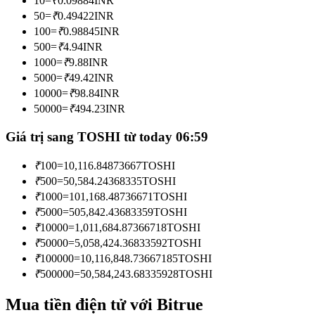
10
=
₹
0.09884
INR
Trở thành Nhà giao dịch Sao chép
50
=
₹
0.49422
INR
100
=
₹
0.98845
INR
Tận hưởng chia sẻ lợi nhuận và hoa hồng giao dịch sao chép
500
=
₹
4.94
INR
1000
=
₹
9.88
INR
5000
=
₹
49.42
INR
10000
=
₹
98.84
INR
50000
=
₹
494.23
INR
Giá trị sang TOSHI từ today 06:59
₹
100
=
10,116.84873667
TOSHI
Thông tin
₹
500
=
50,584.24368335
TOSHI
₹
1000
=
101,168.48736671
TOSHI
Phân tích dữ liệu lớn bao gồm thông tin giao dịch, v.v.
₹
5000
=
505,842.43683359
TOSHI
₹
10000
=
1,011,684.87366718
TOSHI
₹
50000
=
5,058,424.36833592
TOSHI
₹
100000
=
10,116,848.73667185
TOSHI
₹
500000
=
50,584,243.68335928
TOSHI
Mua tiền điện tử với Bitrue