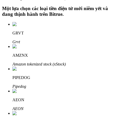
Một lựa chọn các loại tiền điện tử mới niêm yết và
đang thịnh hành trên
Bitrue
.
Đầu tư cố định và quản lý tài chính
Tận hưởng việc quản lý tài chính hiện tại và thu nhập lâu dài
GRVT
Grvt
AMZNX
Amazon tokenized stock (xStock)
PIPEDOG
Staking 101
Pipedog
Tìm hiểu về kiếm thu nhập thụ động
AEON
Bitrue
AI
AEON