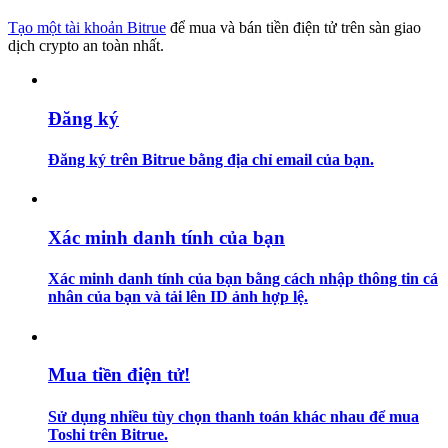
Tạo một tài khoản Bitrue
để mua và bán tiền điện tử trên sàn giao
Hướng dẫn
dịch crypto an toàn nhất.
Hướng dẫn giao dịch Spot
Đăng ký
Đăng ký trên Bitrue bằng địa chỉ email của bạn.
Xác minh danh tính của bạn
Xác minh danh tính của bạn bằng cách nhập thông tin cá
Chiến lược giao dịch
nhân của bạn và tải lên ID ảnh hợp lệ.
Học cách duy trì lợi nhuận
Mua tiền điện tử!
Sử dụng nhiều tùy chọn thanh toán khác nhau để mua
Toshi trên Bitrue.