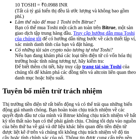
Deposit & Trade BTC to Share 25000 USDT prize pool!
10 TOSHI = ₹0.0988 INR
(Tất cả tỷ giá hiển thị đều là ước lượng và không bao gồm
phí.)
Làm thế nào để mua 1 Toshi trên Bitrue?
Bạn có thể mua Toshi một cách an toàn trên
Bitrue
, một sàn
Deposit CASHCAT & Win
giao dịch tập trung hàng đầu.
Truy cập hướng dẫn mua Toshi
của chúng tôi
để có hướng dẫn từng bước về cách thiết lập ví,
Share 500000 CASHCAT prize pool
xác minh danh tính của bạn và đặt hàng.
Có những tài sản crypto nào tương tự như Toshi?
Nếu bạn đang khám phá các loại tiền điện tử có vốn hóa thị
trường hoặc tính năng tương tự, hãy kiểm tra:
Exclusive for BitMart Users
Để biết thêm chi tiết, hãy truy cập
trang tài sản Toshi
của
chúng tôi để khám phá các đồng tiền và altcoin liên quan theo
Register & Trade to Win 500,000 USDT
danh mục hoặc hiệu suất.
Tuyên bố miễn trừ trách nhiệm
Precious Metals Trading Carnival
Thị trường tiền điện tử rất biến động và có thể trải qua những biến
động giá nhanh chóng. Bạn hoàn toàn chịu trách nhiệm về các
Trade Gold & Silver · 33,333 USDT Bonus
quyết định đầu tư của mình và Bitrue không chịu trách nhiệm về bất
kỳ tổn thất nào bạn có thể phải gánh chịu. Chúng tôi dựa vào nguồn
của bên thứ ba về giá và dữ liệu khác liên quan đến tiền điện tử
được liệt kê ở trên và chúng tôi không chịu trách nhiệm về độ tin
cậy hoặc tính chính xác của nó. Thông tin được cung cấp trên nền