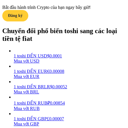
Bắt đầu hành trình Crypto của bạn ngay bây giờ!
Earn
Đăng ký
Chuyển đổi phổ biến toshi sang các loại
tiền tệ fiat
1
toshi
ĐẾN
USD
$
0.0001
Mua với USD
Power Piggy
1
toshi
ĐẾN
EUR
€
0.00008
Mua với EUR
Làm cho tài sản của bạn tăng giá trị đều đặn
1
toshi
ĐẾN
BRL
R$
0.00052
Mua với BRL
1
toshi
ĐẾN
RUB
₽
0.00854
Mua với RUB
1
toshi
ĐẾN
GBP
£
0.00007
Mua với GBP