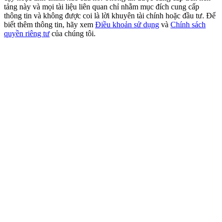
USDT New User Exclusive 10% APR
tảng này và mọi tài liệu liên quan chỉ nhằm mục đích cung cấp
thông tin và không được coi là lời khuyên tài chính hoặc đầu tư. Để
USDT Flexible Staking | Daily Rewards
biết thêm thông tin, hãy xem
Điều khoản sử dụng
và
Chính sách
quyền riêng tư
của chúng tôi.
BTC New User Exclusive: 6.5% APR
BTC Flexible Staking | Daily Rewards
Thêm sự kiện
Nhận giải thưởng và phần thưởng độc quyền
Trung tâm phần thưởng