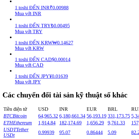
1
toshi
ĐẾN
INR
₹
0.00988
Staking
Mua với INR
Lợi nhuận cao và truy cập ngay lập tức
1
toshi
ĐẾN
TRY
₺
0.00495
Mua với TRY
1
toshi
ĐẾN
KRW
₩
0.14627
Mua với KRW
1
toshi
ĐẾN
CAD
$
0.00014
Mua với CAD
1
toshi
ĐẾN
JPY
¥
0.01639
Mua với JPY
Launchpool
Các chuyển đổi tài sản kỹ thuật số khác
Đặt cọc linh hoạt để kiếm được các token phổ biến.
Tiền điện tử
USD
INR
EUR
BRL
RU
BTC
Bitcoin
64,965.32
6,180,661.34
56,193.19
331,173.75
5,3
ETH
Ethereum
1,914.84
182,174.69
1,656.29
9,761.33
157
USDT
Tether
0.99939
95.07
0.86444
5.09
82.
USDt