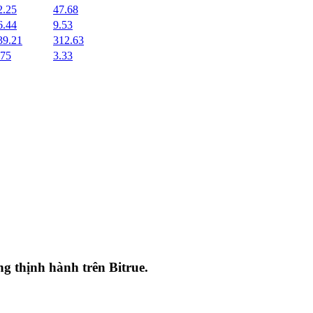
2.25
47.68
6.44
9.53
39.21
312.63
.75
3.33
ang thịnh hành trên
Bitrue
.