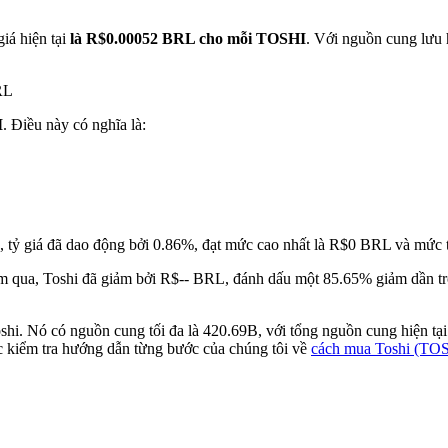
iá hiện tại
là R$0.00052 BRL cho mỗi TOSHI
. Với nguồn cung lưu 
RL
I
. Điều này có nghĩa là:
, tỷ giá đã dao động bởi 0.86%, đạt mức cao nhất là R$0 BRL và mức
 qua, Toshi đã giảm bởi R$-- BRL, đánh dấu một 85.65% giảm dần tron
oshi. Nó có nguồn cung tối đa là 420.69B, với tổng nguồn cung hiện tạ
c kiểm tra hướng dẫn từng bước của chúng tôi về
cách mua Toshi (TO