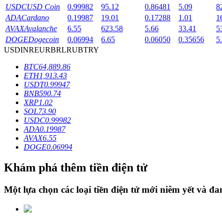
USDC
USD Coin
0.99982
95.12
0.86481
5.09
8
ADA
Cardano
0.19987
19.01
0.17288
1.01
1
Staking
AVAX
Avalanche
6.55
623.58
5.66
33.41
5
Lợi nhuận cao và truy cập ngay lập tức
DOGE
Dogecoin
0.06994
6.65
0.06050
0.35656
5
USD
INR
EUR
BRL
RUB
TRY
BTC
64,889.86
ETH
1,913.43
USDT
0.99947
BNB
590.74
XRP
1.02
SOL
73.90
USDC
0.99982
ADA
0.19987
Launchpool
AVAX
6.55
DOGE
0.06994
Đặt cọc linh hoạt để kiếm được các token phổ biến.
Khám phá thêm tiền điện tử
Một lựa chọn các loại tiền điện tử mới niêm yết và đ