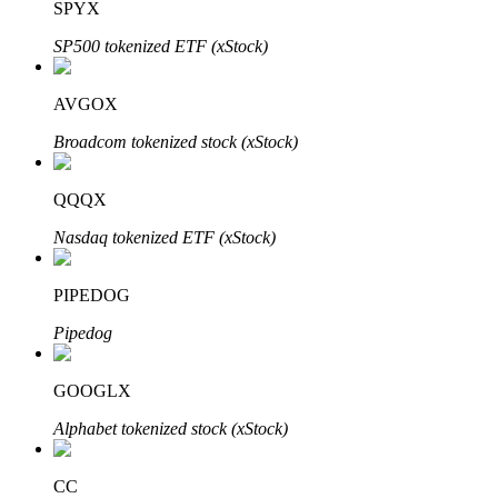
SPYX
SP500 tokenized ETF (xStock)
Khóa BTR
AVGOX
Đầu tư độc quyền cho người nắm giữ BTR
Broadcom tokenized stock (xStock)
QQQX
Nasdaq tokenized ETF (xStock)
PIPEDOG
Pipedog
Khoản vay
Dịch vụ vay được hỗ trợ bằng tiền điện tử
GOOGLX
Alphabet tokenized stock (xStock)
CC