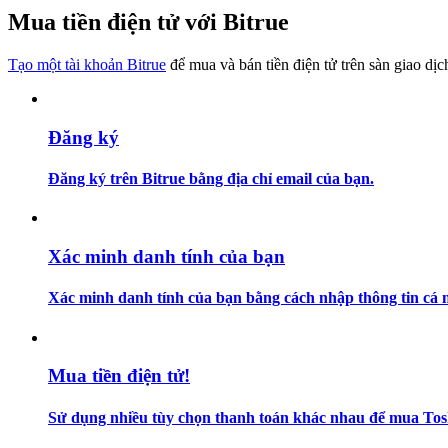
Trở thành Nhà giao dịch Sao chép
Mua tiền điện tử với Bitrue
Tận hưởng chia sẻ lợi nhuận và hoa hồng giao dịch sao chép
Tạo một tài khoản Bitrue
để mua và bán tiền điện tử trên sàn giao dịc
Đăng ký
Đăng ký trên Bitrue bằng địa chỉ email của bạn.
Thông tin
Xác minh danh tính của bạn
Phân tích dữ liệu lớn bao gồm thông tin giao dịch, v.v.
Xác minh danh tính của bạn bằng cách nhập thông tin cá n
Mua tiền điện tử!
Sử dụng nhiều tùy chọn thanh toán khác nhau để mua Tosh