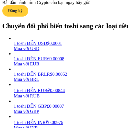
Bắt đầu hành trình Crypto của bạn ngay bây giờ!
Đăng ký
Hướng dẫn
Hướng dẫn giao dịch Spot
Chuyển đổi phổ biến toshi sang các loại tiền
1
toshi
ĐẾN
USD
$
0.0001
Mua với USD
1
toshi
ĐẾN
EUR
€
0.00008
Mua với EUR
1
toshi
ĐẾN
BRL
R$
0.00052
Mua với BRL
Chiến lược giao dịch
Học cách duy trì lợi nhuận
1
toshi
ĐẾN
RUB
₽
0.00844
Mua với RUB
1
toshi
ĐẾN
GBP
£
0.00007
Mua với GBP
1
toshi
ĐẾN
INR
₹
0.00976
Mua với INR