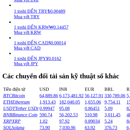
Earn
1
toshi
ĐẾN
TRY
₺
0.00489
Mua với TRY
1
toshi
ĐẾN
KRW
₩
0.14457
Mua với KRW
1
toshi
ĐẾN
CAD
$
0.00014
Mua với CAD
1
toshi
ĐẾN
JPY
¥
0.0162
Mua với JPY
Power Piggy
Các chuyển đổi tài sản kỹ thuật số khác
Làm cho tài sản của bạn tăng giá trị đều đặn
Tiền điện tử
USD
INR
EUR
BRL
R
BTC
Bitcoin
64,889.86
6,173,481.92
56,127.91
330,789.06
5
ETH
Ethereum
1,913.43
182,040.05
1,655.06
9,754.11
1
USDT
Tether USDt
0.99947
95.08
0.86451
5.09
8
BNB
Binance Coin
590.74
56,202.53
510.98
3,011.45
4
XRP
XRP
1.02
97.92
0.89034
5.24
8
SOL
Solana
73.90
7,030.96
63.92
376.73
6