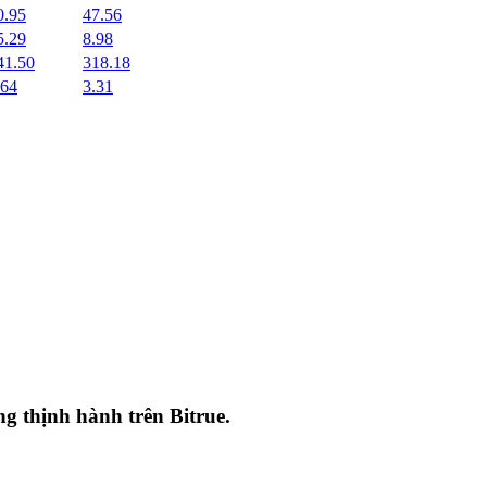
0.95
47.56
5.29
8.98
41.50
318.18
.64
3.31
ang thịnh hành trên
Bitrue
.