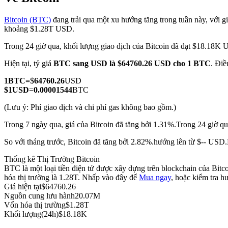
Bitcoin (BTC)
đang trải qua một xu hướng tăng trong tuần này, với gi
khoảng $1.28T USD.
Trong 24 giờ qua, khối lượng giao dịch của Bitcoin đã đạt $18.18K
COIN-M Futures
Hiện tại, tỷ giá
BTC sang USD
là $64760.26 USD cho 1 BTC
. Điề
Futures sử dụng token làm tài sản thế chấp
1
BTC
=
$
64760.26
USD
$
1
USD
=
0.00001544
BTC
TradFi
(Lưu ý: Phí giao dịch và chi phí gas không bao gồm.)
Phái sinh cổ phiếu, ngoại hối, kim loại quý và hàng hóa
Trong 7 ngày qua, giá của Bitcoin đã tăng bởi 1.31%.
Trong 24 giờ qu
So với tháng trước, Bitcoin đã tăng bởi 2.82%.hướng lên từ $-- USD.
Thống kê Thị Trường Bitcoin
BTC là một loại tiền điện tử được xây dựng trên blockchain của Bit
hóa thị trường là 1.28T. Nhấp vào đây để
Mua ngay
, hoặc kiểm tra 
Giá hiện tại
$
64760.26
Nguồn cung lưu hành
20.07M
Vốn hóa thị trường
$
1.28T
Khối lượng(24h)
$
18.18K
USDC Futures vĩnh cửu