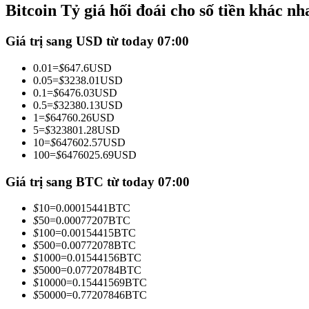
Bitcoin Tỷ giá hối đoái cho số tiền khác nh
Futures sử dụng USDC làm tài sản thế chấp
Giá trị sang USD từ today 07:00
0.01
=
$
647.6
USD
0.05
=
$
3238.01
USD
0.1
=
$
6476.03
USD
0.5
=
$
32380.13
USD
1
=
$
64760.26
USD
5
=
$
323801.28
USD
10
=
$
647602.57
USD
100
=
$
6476025.69
USD
Sao chép Giao dịch
Tham gia cùng các nhà giao dịch hàng đầu
Giá trị sang BTC từ today 07:00
$
10
=
0.00015441
BTC
$
50
=
0.00077207
BTC
$
100
=
0.00154415
BTC
$
500
=
0.00772078
BTC
$
1000
=
0.01544156
BTC
$
5000
=
0.07720784
BTC
$
10000
=
0.15441569
BTC
$
50000
=
0.77207846
BTC