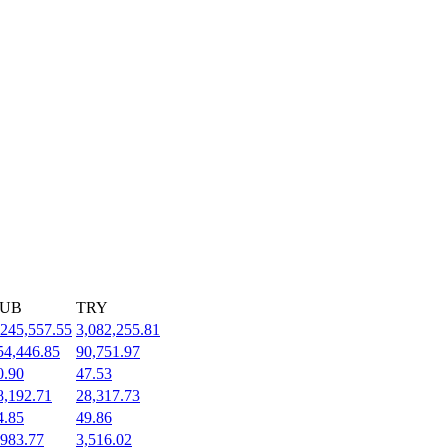
UB
TRY
,245,557.55
3,082,255.81
54,446.85
90,751.97
0.90
47.53
8,192.71
28,317.73
4.85
49.86
,983.77
3,516.02