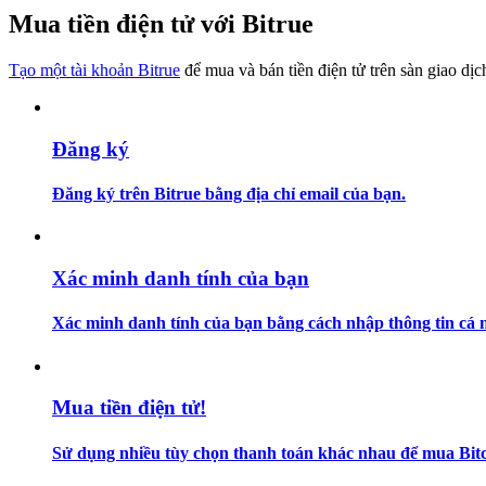
Trở thành Nhà giao dịch Sao chép
Mua tiền điện tử với Bitrue
Tận hưởng chia sẻ lợi nhuận và hoa hồng giao dịch sao chép
Tạo một tài khoản Bitrue
để mua và bán tiền điện tử trên sàn giao dịc
Đăng ký
Đăng ký trên Bitrue bằng địa chỉ email của bạn.
Thông tin
Xác minh danh tính của bạn
Phân tích dữ liệu lớn bao gồm thông tin giao dịch, v.v.
Xác minh danh tính của bạn bằng cách nhập thông tin cá n
Mua tiền điện tử!
Sử dụng nhiều tùy chọn thanh toán khác nhau để mua Bitco