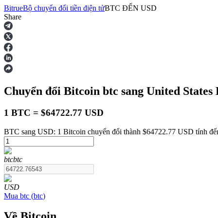
Bitrue
Bộ chuyển đổi tiền điện tử
BTC
ĐẾN
USD
Share
Hợp đồng tương lai
Chuyển đổi Bitcoin
btc
sang United States
1 BTC = $64722.77 USD
BTC sang USD: 1 Bitcoin chuyển đổi thành $64722.77 USD tính đế
USDT Futures
btc
btc
Futures sử dụng USDT làm tài sản thế chấp
USD
Mua
btc
(
btc
)
Về Bitcoin