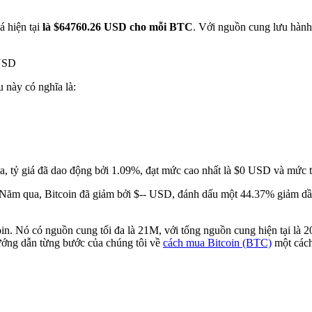
á hiện tại
là $64760.26 USD cho mỗi BTC
. Với nguồn cung lưu hành
 USD
u này có nghĩa là:
a, tỷ giá đã dao động bởi 1.09%, đạt mức cao nhất là $0 USD và mức 
Năm qua, Bitcoin đã giảm bởi $-- USD, đánh dấu một 44.37% giảm dần 
coin. Nó có nguồn cung tối đa là 21M, với tổng nguồn cung hiện tại l
hướng dẫn từng bước của chúng tôi về
cách mua Bitcoin (BTC)
một cách