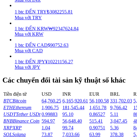
Earn
1
btc
ĐẾN
TRY
₺
3082255.81
Mua với TRY
1
btc
ĐẾN
KRW
₩
92347624.84
Mua với KRW
1
btc
ĐẾN
CAD
$
90752.63
Mua với CAD
1
btc
ĐẾN
JPY
¥
10221156.27
Mua với JPY
Power Piggy
Các chuyển đổi tài sản kỹ thuật số khác
Làm cho tài sản của bạn tăng giá trị đều đặn
Tiền điện tử
USD
INR
EUR
BRL
R
BTC
Bitcoin
64,760.25
6,165,920.61
56,100.58
331,702.03
5
ETH
Ethereum
1,906.75
181,545.44
1,651.78
9,766.42
1
USDT
Tether USDt
0.99883
95.10
0.86527
5.11
8
BNB
Binance Coin
594.97
56,648.40
515.41
3,047.45
4
XRP
XRP
1.04
99.74
0.90751
5.36
8
SOL
Solana
73.87
7,033.66
63.99
378.38
5