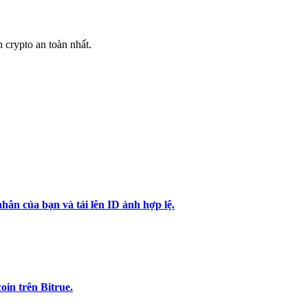
h crypto an toàn nhất.
hân của bạn và tải lên ID ảnh hợp lệ.
in trên Bitrue.