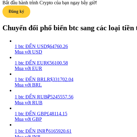
Bắt đầu hành trình Crypto của bạn ngay bây giờ!
Đăng ký
Hướng dẫn
Hướng dẫn giao dịch Spot
Chuyển đổi phổ biến btc sang các loại tiền t
1
btc
ĐẾN
USD
$
64760.26
Mua với USD
1
btc
ĐẾN
EUR
€
56100.58
Mua với EUR
1
btc
ĐẾN
BRL
R$
331702.04
Mua với BRL
Chiến lược giao dịch
Học cách duy trì lợi nhuận
1
btc
ĐẾN
RUB
₽
5245557.56
Mua với RUB
1
btc
ĐẾN
GBP
£
48114.15
Mua với GBP
1
btc
ĐẾN
INR
₹
6165920.61
Mua với INR