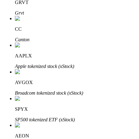
GRVT
Grvt
Khóa BTR
CC
Đầu tư độc quyền cho người nắm giữ BTR
Canton
AAPLX
Apple tokenized stock (xStock)
AVGOX
Broadcom tokenized stock (xStock)
Khoản vay
Dịch vụ vay được hỗ trợ bằng tiền điện tử
SPYX
SP500 tokenized ETF (xStock)
AEON