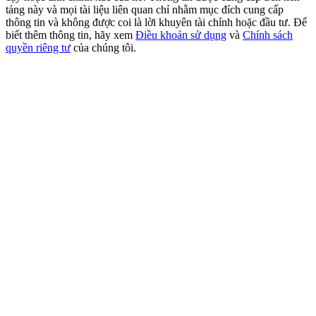
USDT New User Exclusive 10% APR
tảng này và mọi tài liệu liên quan chỉ nhằm mục đích cung cấp
thông tin và không được coi là lời khuyên tài chính hoặc đầu tư. Để
USDT Flexible Staking | Daily Rewards
biết thêm thông tin, hãy xem
Điều khoản sử dụng
và
Chính sách
quyền riêng tư
của chúng tôi.
BTC New User Exclusive: 6.5% APR
BTC Flexible Staking | Daily Rewards
Thêm sự kiện
Nhận giải thưởng và phần thưởng độc quyền
Trung tâm phần thưởng