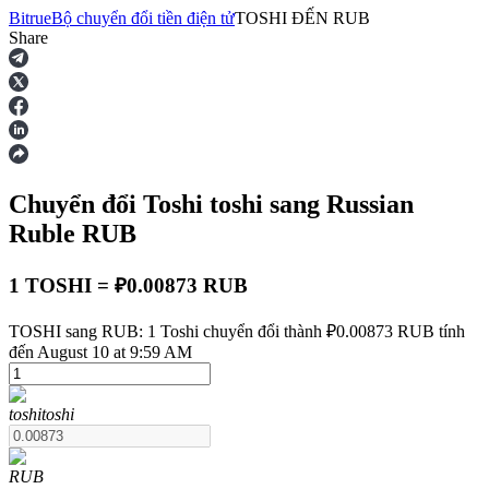
Bitrue
Bộ chuyển đổi tiền điện tử
TOSHI
ĐẾN
RUB
Share
Hợp đồng tương lai
Chuyển đổi Toshi
toshi
sang Russian
Ruble
RUB
1 TOSHI = ₽0.00873 RUB
USDT Futures
TOSHI sang RUB: 1 Toshi chuyển đổi thành ₽0.00873 RUB tính
đến August 10 at 9:59 AM
Futures sử dụng USDT làm tài sản thế chấp
toshi
toshi
RUB