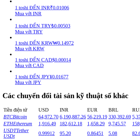
1
toshi
ĐẾN
INR
₹
0.01006
Staking
Mua với INR
Lợi nhuận cao và truy cập ngay lập tức
1
toshi
ĐẾN
TRY
₺
0.00503
Mua với TRY
1
toshi
ĐẾN
KRW
₩
0.14972
Mua với KRW
1
toshi
ĐẾN
CAD
$
0.00014
Mua với CAD
1
toshi
ĐẾN
JPY
¥
0.01677
Mua với JPY
Launchpool
Các chuyển đổi tài sản kỹ thuật số khác
Đặt cọc linh hoạt để kiếm được các token phổ biến.
Tiền điện tử
USD
INR
EUR
BRL
RU
BTC
Bitcoin
64,972.70
6,190,887.26
56,219.19
330,392.69
5,3
ETH
Ethereum
1,916.49
182,612.18
1,658.29
9,745.57
158
USDT
Tether
0.99912
95.20
0.86451
5.08
82.
USDt