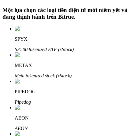
Một lựa chọn các loại tiền điện tử mới niêm yết và
đang thịnh hành trên
Bitrue
.
Đầu tư cố định và quản lý tài chính
Tận hưởng việc quản lý tài chính hiện tại và thu nhập lâu dài
SPYX
SP500 tokenized ETF (xStock)
METAX
Meta tokenized stock (xStock)
PIPEDOG
Staking 101
Pipedog
Tìm hiểu về kiếm thu nhập thụ động
AEON
Bitrue
AI
AEON