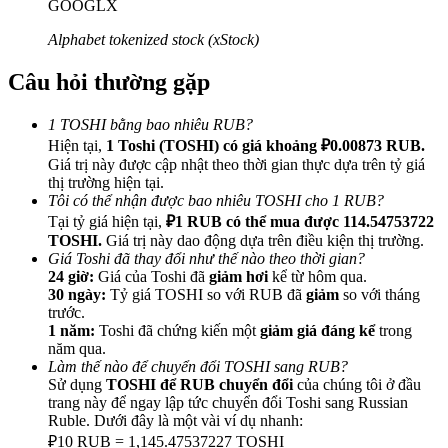
GOOGLX
Alphabet tokenized stock (xStock)
Câu hỏi thường gặp
Giới thiệu
1 TOSHI bằng bao nhiêu RUB?
Hiện tại,
1 Toshi (TOSHI) có giá khoảng ₽0.00873 RUB.
Mời một người bạn để nhận phần thưởng tiền mặt
Giá trị này được cập nhật theo thời gian thực dựa trên tỷ giá
BTC Welcome Rewards
thị trường hiện tại.
Tôi có thể nhận được bao nhiêu TOSHI cho 1 RUB?
Tại tỷ giá hiện tại,
₽1 RUB có thể mua được 114.54753722
TOSHI.
Giá trị này dao động dựa trên điều kiện thị trường.
Giá Toshi đã thay đổi như thế nào theo thời gian?
24 giờ:
Giá của Toshi đã
giảm hơi
kể từ hôm qua.
30 ngày:
Tỷ giá TOSHI so với RUB đã
giảm
so với tháng
trước.
1 năm:
Toshi đã chứng kiến một
giảm giá đáng kể
trong
năm qua.
Làm thế nào để chuyển đổi TOSHI sang RUB?
Sử dụng
TOSHI để RUB chuyển đổi
của chúng tôi ở đầu
trang này để ngay lập tức chuyển đổi Toshi sang Russian
Ruble. Dưới đây là một vài ví dụ nhanh:
BTC Welcome Rewards
₽10 RUB = 1,145.47537227 TOSHI