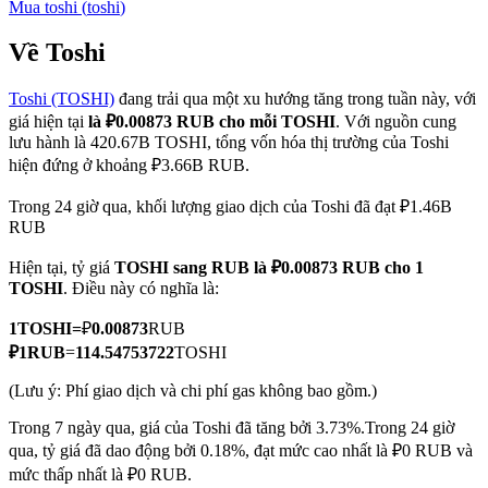
Mua
toshi
(
toshi
)
Về Toshi
Toshi (TOSHI)
đang trải qua một xu hướng tăng trong tuần này, với
COIN-M Futures
giá hiện tại
là ₽0.00873 RUB cho mỗi TOSHI
. Với nguồn cung
Futures sử dụng token làm tài sản thế chấp
lưu hành là 420.67B TOSHI, tổng vốn hóa thị trường của Toshi
hiện đứng ở khoảng ₽3.66B RUB.
Trong 24 giờ qua, khối lượng giao dịch của Toshi đã đạt ₽1.46B
TradFi
RUB
Phái sinh cổ phiếu, ngoại hối, kim loại quý và hàng hóa
Hiện tại, tỷ giá
TOSHI sang RUB
là ₽0.00873 RUB cho 1
TOSHI
. Điều này có nghĩa là:
1
TOSHI
=
₽
0.00873
RUB
₽
1
RUB
=
114.54753722
TOSHI
(Lưu ý: Phí giao dịch và chi phí gas không bao gồm.)
Trong 7 ngày qua, giá của Toshi đã tăng bởi 3.73%.
Trong 24 giờ
qua, tỷ giá đã dao động bởi 0.18%, đạt mức cao nhất là ₽0 RUB và
USDC Futures vĩnh cửu
mức thấp nhất là ₽0 RUB.