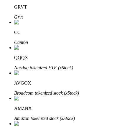
GRVT
Grvt
CC
Đối tác Bitrue
Canton
QQQX
Nasdaq tokenized ETF (xStock)
AVGOX
Broadcom tokenized stock (xStock)
Đối tác Bitrue
Lên đến 65% hoa hồng!
AMZNX
Amazon tokenized stock (xStock)