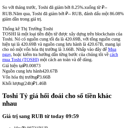
Futures sử dụng USDC làm tài sản thế chấp
So với tháng trước, Toshi đã giảm bởi 8.25%.xuống từ ₽--
RUB.
Năm qua, Toshi đã giảm bởi ₽-- RUB, đánh dấu một 86.08%
giảm dần trong giá trị.
Thống kê Thị Trường Toshi
TOSHI là một loại tiền điện tử được xây dựng trên blockchain của
Toshi. Nó có nguồn cung tối đa là 420.69B, với tổng nguồn cung
hiện tại là 420.69B và nguồn cung lưu hành là 420.67B, mang lại
cho nó một vốn hóa thị trường là 3.66B. Nhấp vào đây để
Mua
ngay
, hoặc kiểm tra hướng dẫn từng bước của chúng tôi về
cách
mua Toshi (TOSHI)
một cách an toàn và dễ dàng.
Sao chép Giao dịch
Giá hiện tại
₽
0.00873
Nguồn cung lưu hành
420.67B
Tham gia cùng các nhà giao dịch hàng đầu
Vốn hóa thị trường
₽
3.66B
Khối lượng(24h)
₽
1.46B
Toshi Tỷ giá hối đoái cho số tiền khác
nhau
Giá trị sang RUB từ today 09:59