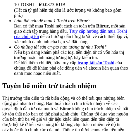
Deposit & Trade BTC to Share 25000 USDT prize pool!
10 TOSHI = ₽0.0873 RUB
(Tất cả tỷ giá hiển thị đều là ước lượng và không bao gồm
phí.)
Làm thế nào để mua 1 Toshi trên Bitrue?
Bạn có thể mua Toshi một cách an toàn trên
Bitrue
, một sàn
Deposit CASHCAT & Win
giao dịch tập trung hàng đầu.
Truy cập hướng dẫn mua Toshi
của chúng tôi
để có hướng dẫn từng bước về cách thiết lập ví,
Share 500000 CASHCAT prize pool
xác minh danh tính của bạn và đặt hàng.
Có những tài sản crypto nào tương tự như Toshi?
Nếu bạn đang khám phá các loại tiền điện tử có vốn hóa thị
trường hoặc tính năng tương tự, hãy kiểm tra:
Exclusive for BitMart Users
Để biết thêm chi tiết, hãy truy cập
trang tài sản Toshi
của
chúng tôi để khám phá các đồng tiền và altcoin liên quan theo
Register & Trade to Win 500,000 USDT
danh mục hoặc hiệu suất.
Tuyên bố miễn trừ trách nhiệm
Precious Metals Trading Carnival
Thị trường tiền điện tử rất biến động và có thể trải qua những biến
động giá nhanh chóng. Bạn hoàn toàn chịu trách nhiệm về các
Trade Gold & Silver · 33,333 USDT Bonus
quyết định đầu tư của mình và Bitrue không chịu trách nhiệm về bất
kỳ tổn thất nào bạn có thể phải gánh chịu. Chúng tôi dựa vào nguồn
của bên thứ ba về giá và dữ liệu khác liên quan đến tiền điện tử
được liệt kê ở trên và chúng tôi không chịu trách nhiệm về độ tin
cậy hoặc tính chính xác của nó. Thông tin được cung cấp trên nền