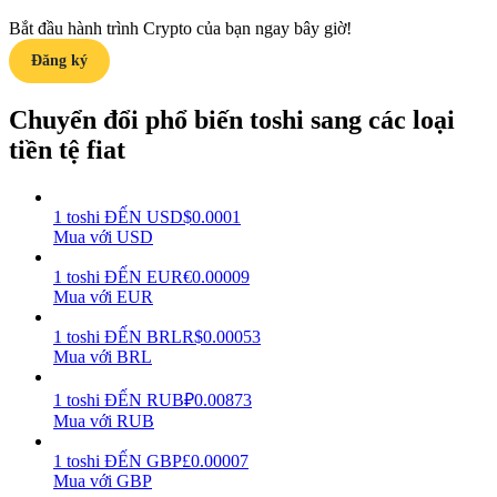
Bắt đầu hành trình Crypto của bạn ngay bây giờ!
Earn
Đăng ký
Chuyển đổi phổ biến toshi sang các loại
tiền tệ fiat
1
toshi
ĐẾN
USD
$
0.0001
Mua với USD
Power Piggy
1
toshi
ĐẾN
EUR
€
0.00009
Mua với EUR
Làm cho tài sản của bạn tăng giá trị đều đặn
1
toshi
ĐẾN
BRL
R$
0.00053
Mua với BRL
1
toshi
ĐẾN
RUB
₽
0.00873
Mua với RUB
1
toshi
ĐẾN
GBP
£
0.00007
Mua với GBP