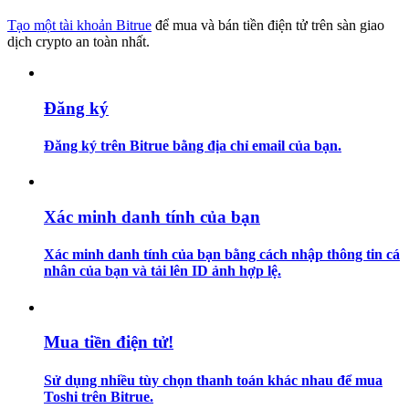
Tạo một tài khoản Bitrue
để mua và bán tiền điện tử trên sàn giao
Hướng dẫn
dịch crypto an toàn nhất.
Hướng dẫn giao dịch Spot
Đăng ký
Đăng ký trên Bitrue bằng địa chỉ email của bạn.
Xác minh danh tính của bạn
Xác minh danh tính của bạn bằng cách nhập thông tin cá
Chiến lược giao dịch
nhân của bạn và tải lên ID ảnh hợp lệ.
Học cách duy trì lợi nhuận
Mua tiền điện tử!
Sử dụng nhiều tùy chọn thanh toán khác nhau để mua
Toshi trên Bitrue.