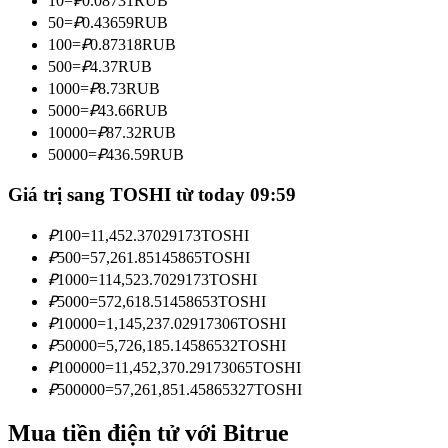
10
=
₽
0.08731
RUB
Trở thành Nhà giao dịch Sao chép
50
=
₽
0.43659
RUB
100
=
₽
0.87318
RUB
Tận hưởng chia sẻ lợi nhuận và hoa hồng giao dịch sao chép
500
=
₽
4.37
RUB
1000
=
₽
8.73
RUB
5000
=
₽
43.66
RUB
10000
=
₽
87.32
RUB
50000
=
₽
436.59
RUB
Giá trị sang TOSHI từ today 09:59
₽
100
=
11,452.37029173
TOSHI
Thông tin
₽
500
=
57,261.85145865
TOSHI
₽
1000
=
114,523.7029173
TOSHI
Phân tích dữ liệu lớn bao gồm thông tin giao dịch, v.v.
₽
5000
=
572,618.51458653
TOSHI
₽
10000
=
1,145,237.02917306
TOSHI
₽
50000
=
5,726,185.14586532
TOSHI
₽
100000
=
11,452,370.29173065
TOSHI
₽
500000
=
57,261,851.45865327
TOSHI
Mua tiền điện tử với Bitrue