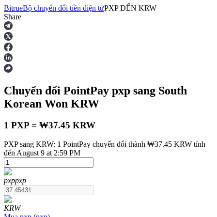
Bitrue
Bộ chuyển đổi tiền điện tử
PXP
ĐẾN
KRW
Share
Hợp đồng tương lai
Chuyển đổi PointPay
pxp
sang South
Korean Won
KRW
1 PXP = ₩37.45 KRW
PXP sang KRW: 1 PointPay chuyển đổi thành ₩37.45 KRW tính
USDT Futures
đến August 9 at 2:59 PM
Futures sử dụng USDT làm tài sản thế chấp
pxp
pxp
KRW
Mua
pxp
(
pxp
)