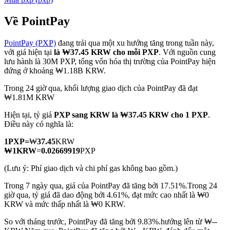
Về PointPay
PointPay (PXP)
đang trải qua một xu hướng tăng trong tuần này,
COIN-M Futures
với giá hiện tại
là ₩37.45 KRW cho mỗi PXP
. Với nguồn cung
lưu hành là 30M PXP, tổng vốn hóa thị trường của PointPay hiện
Futures sử dụng token làm tài sản thế chấp
đứng ở khoảng ₩1.18B KRW.
Trong 24 giờ qua, khối lượng giao dịch của PointPay đã đạt
₩1.81M KRW
TradFi
Hiện tại, tỷ giá
PXP sang KRW
là ₩37.45 KRW cho 1 PXP
.
Phái sinh cổ phiếu, ngoại hối, kim loại quý và hàng hóa
Điều này có nghĩa là:
1
PXP
=
₩
37.45
KRW
₩
1
KRW
=
0.02669919
PXP
(Lưu ý: Phí giao dịch và chi phí gas không bao gồm.)
Trong 7 ngày qua, giá của PointPay đã tăng bởi 17.51%.
Trong 24
giờ qua, tỷ giá đã dao động bởi 4.61%, đạt mức cao nhất là ₩0
KRW và mức thấp nhất là ₩0 KRW.
So với tháng trước, PointPay đã tăng bởi 9.83%.hướng lên từ ₩--
USDC Futures vĩnh cửu