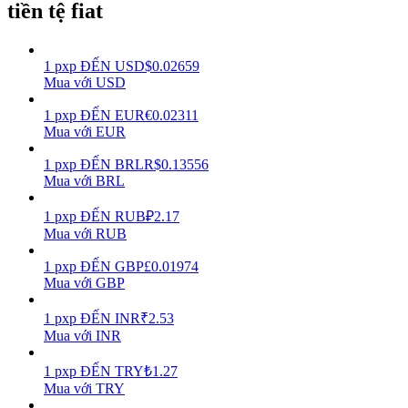
tiền tệ fiat
Earn
1
pxp
ĐẾN
USD
$
0.02659
Mua với USD
1
pxp
ĐẾN
EUR
€
0.02311
Mua với EUR
1
pxp
ĐẾN
BRL
R$
0.13556
Mua với BRL
1
pxp
ĐẾN
RUB
₽
2.17
Power Piggy
Mua với RUB
Làm cho tài sản của bạn tăng giá trị đều đặn
1
pxp
ĐẾN
GBP
£
0.01974
Mua với GBP
1
pxp
ĐẾN
INR
₹
2.53
Mua với INR
1
pxp
ĐẾN
TRY
₺
1.27
Mua với TRY