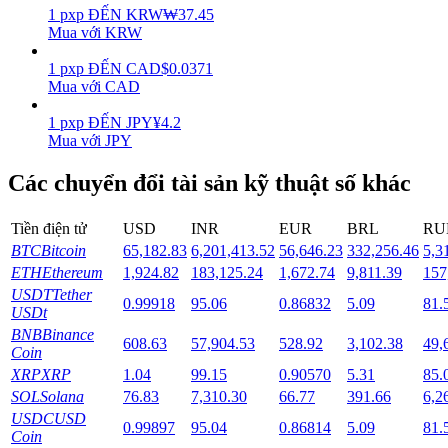
1
pxp
ĐẾN
KRW
₩
37.45
Mua với KRW
Staking
1
pxp
ĐẾN
CAD
$
0.0371
Lợi nhuận cao và truy cập ngay lập tức
Mua với CAD
1
pxp
ĐẾN
JPY
¥
4.2
Mua với JPY
Các chuyển đổi tài sản kỹ thuật số khác
Tiền điện tử
USD
INR
EUR
BRL
RU
BTC
Bitcoin
65,182.83
6,201,413.52
56,646.23
332,256.46
5,3
ETH
Ethereum
1,924.82
183,125.24
1,672.74
9,811.39
157
Launchpool
USDT
Tether
0.99918
95.06
0.86832
5.09
81.
Đặt cọc linh hoạt để kiếm được các token phổ biến.
USDt
BNB
Binance
608.63
57,904.53
528.92
3,102.38
49,
Coin
XRP
XRP
1.04
99.15
0.90570
5.31
85.
SOL
Solana
76.83
7,310.30
66.77
391.66
6,2
USDC
USD
0.99897
95.04
0.86814
5.09
81.
Coin