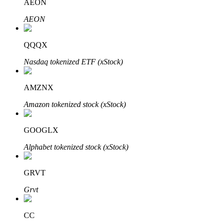
AEON
AEON
QQQX
Đầu tư cố định và quản lý tài chính
Nasdaq tokenized ETF (xStock)
Tận hưởng việc quản lý tài chính hiện tại và thu nhập lâu dài
AMZNX
Amazon tokenized stock (xStock)
GOOGLX
Alphabet tokenized stock (xStock)
Staking 101
GRVT
Tìm hiểu về kiếm thu nhập thụ động
Grvt
Bitrue
AI
CC