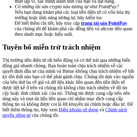
thiết lập ví, xác minh danh tính của bạn và đặt hàng.
Deposit & Trade BTC to Share 25000 USDT prize pool!
Có những tài sản crypto nào tương tự như PointPay?
Nếu bạn đang khám phá các loại tiền điện tử có vốn hóa thị
trường hoặc tính năng tương tự, hãy kiểm tra:
Để biết thêm chi tiết, hãy truy cập
trang tài sản PointPay
của chúng tôi để khám phá các đồng tiền và altcoin liên quan
Deposit CASHCAT & Win
theo danh mục hoặc hiệu suất.
Share 500000 CASHCAT prize pool
Tuyên bố miễn trừ trách nhiệm
Thị trường tiền điện tử rất biến động và có thể trải qua những biến
Exclusive for BitMart Users
động giá nhanh chóng. Bạn hoàn toàn chịu trách nhiệm về các
quyết định đầu tư của mình và Bitrue không chịu trách nhiệm về bất
Register & Trade to Win 500,000 USDT
kỳ tổn thất nào bạn có thể phải gánh chịu. Chúng tôi dựa vào nguồn
của bên thứ ba về giá và dữ liệu khác liên quan đến tiền điện tử
được liệt kê ở trên và chúng tôi không chịu trách nhiệm về độ tin
cậy hoặc tính chính xác của nó. Thông tin được cung cấp trên nền
tảng này và mọi tài liệu liên quan chỉ nhằm mục đích cung cấp
Precious Metals Trading Carnival
thông tin và không được coi là lời khuyên tài chính hoặc đầu tư. Để
biết thêm thông tin, hãy xem
Điều khoản sử dụng
và
Chính sách
Trade Gold & Silver · 33,333 USDT Bonus
quyền riêng tư
của chúng tôi.