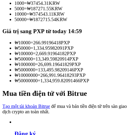
1000
=
₩
37454.31
KRW
Trở thành Nhà giao dịch Sao chép
5000
=
₩
187271.55
KRW
10000
=
₩
374543.11
KRW
Tận hưởng chia sẻ lợi nhuận và hoa hồng giao dịch sao chép
50000
=
₩
1872715.54
KRW
Giá trị sang PXP từ today 14:59
₩
10000
=
266.99196418
PXP
₩
50000
=
1,334.95982091
PXP
₩
100000
=
2,669.91964182
PXP
₩
500000
=
13,349.59820914
PXP
₩
1000000
=
26,699.19641829
PXP
₩
5000000
=
133,495.98209146
PXP
₩
10000000
=
266,991.96418293
PXP
Thông tin
₩
50000000
=
1,334,959.82091466
PXP
Phân tích dữ liệu lớn bao gồm thông tin giao dịch, v.v.
Mua tiền điện tử với Bitrue
Tạo một tài khoản Bitrue
để mua và bán tiền điện tử trên sàn giao
dịch crypto an toàn nhất.
Đăng ký