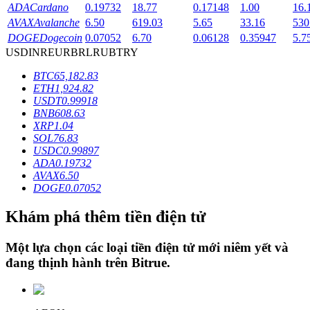
ADA
Cardano
0.19732
18.77
0.17148
1.00
16.
AVAX
Avalanche
6.50
619.03
5.65
33.16
530
DOGE
Dogecoin
0.07052
6.70
0.06128
0.35947
5.7
Khóa BTR
USD
INR
EUR
BRL
RUB
TRY
Đầu tư độc quyền cho người nắm giữ BTR
BTC
65,182.83
ETH
1,924.82
USDT
0.99918
BNB
608.63
XRP
1.04
SOL
76.83
USDC
0.99897
ADA
0.19732
AVAX
6.50
DOGE
0.07052
Khoản vay
Khám phá thêm tiền điện tử
Dịch vụ vay được hỗ trợ bằng tiền điện tử
Một lựa chọn các loại tiền điện tử mới niêm yết và
đang thịnh hành trên
Bitrue
.