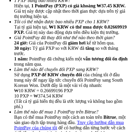
1 PXP bằng bao nhiêu KRW?
Hiện tại,
1 PointPay (PXP) có giá khoảng ₩37.45 KRW.
Giá trị này được cập nhật theo thời gian thực dựa trên tỷ giá
thị trường hiện tại.
Tôi có thể nhận được bao nhiêu PXP cho 1 KRW?
Tại tỷ giá hiện tại,
₩1 KRW có thể mua được 0.02669919
PXP.
Giá trị này dao động dựa trên điều kiện thị trường.
Giới thiệu
Giá PointPay đã thay đổi như thế nào theo thời gian?
24 giờ:
Giá của PointPay đã
giảm hơi
kể từ hôm qua.
Mời một người bạn để nhận phần thưởng tiền mặt
30 ngày:
Tỷ giá PXP so với KRW đã
tăng
so với tháng
trước.
BTC Welcome Rewards
1 năm:
PointPay đã chứng kiến một
vẫn tương đối ổn định
trong năm qua.
Làm thế nào để chuyển đổi PXP sang KRW?
Sử dụng
PXP để KRW chuyển đổi
của chúng tôi ở đầu
trang này để ngay lập tức chuyển đổi PointPay sang South
Korean Won. Dưới đây là một vài ví dụ nhanh:
₩10 KRW = 0.26699196 PXP
10 PXP = ₩374.54 KRW
(Tất cả tỷ giá hiển thị đều là ước lượng và không bao gồm
phí.)
Làm thế nào để mua 1 PointPay trên Bitrue?
Bạn có thể mua PointPay một cách an toàn trên
Bitrue
, một
sàn giao dịch tập trung hàng đầu.
Truy cập hướng dẫn mua
BTC Welcome Rewards
PointPay của chúng tôi
để có hướng dẫn từng bước về cách