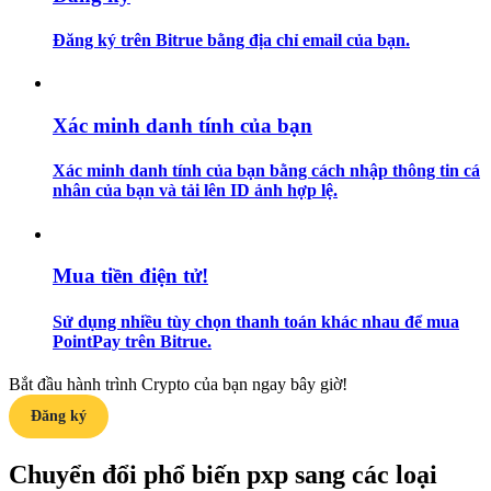
Đăng ký trên Bitrue bằng địa chỉ email của bạn.
Hướng dẫn
Hướng dẫn giao dịch Spot
Xác minh danh tính của bạn
Xác minh danh tính của bạn bằng cách nhập thông tin cá
nhân của bạn và tải lên ID ảnh hợp lệ.
Mua tiền điện tử!
Chiến lược giao dịch
Sử dụng nhiều tùy chọn thanh toán khác nhau để mua
PointPay trên Bitrue.
Học cách duy trì lợi nhuận
Bắt đầu hành trình Crypto của bạn ngay bây giờ!
Đăng ký
Chuyển đổi phổ biến pxp sang các loại