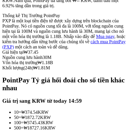
KRW.
Năm qua, PointPay đã tăng bởi ₩-- KRW, đánh dấu một
6.92% tăng dần trong giá trị.
Futures sử dụng USDC làm tài sản thế chấp
Thống kê Thị Trường PointPay
PXP là một loại tiền điện tử được xây dựng trên blockchain của
PointPay. Nó có nguồn cung tối đa là 100M, với tổng nguồn cung
hiện tại là 100M và nguồn cung lưu hành là 30M, mang lại cho nó
một vốn hóa thị trường là 1.18B. Nhấp vào đây để
Mua ngay
, hoặc
kiểm tra hướng dẫn từng bước của chúng tôi về
cách mua PointPay
(PXP)
một cách an toàn và dễ dàng.
Giá hiện tại
₩
37.45
Nguồn cung lưu hành
30M
Vốn hóa thị trường
₩
1.18B
Sao chép Giao dịch
Khối lượng(24h)
₩
1.81M
Tham gia cùng các nhà giao dịch hàng đầu
PointPay Tỷ giá hối đoái cho số tiền khác
nhau
Giá trị sang KRW từ today 14:59
10
=
₩
374.54
KRW
50
=
₩
1872.72
KRW
100
=
₩
3745.43
KRW
500
=
₩
18727.16
KRW