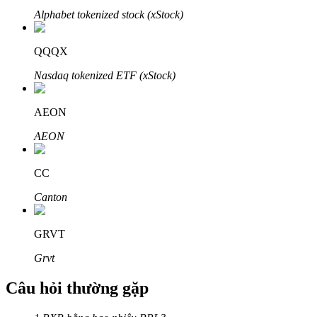
Alphabet tokenized stock (xStock)
QQQX
Nasdaq tokenized ETF (xStock)
Đối tác Bitrue
AEON
AEON
CC
Canton
Đối tác Bitrue
GRVT
Lên đến 65% hoa hồng!
Grvt
Câu hỏi thường gặp