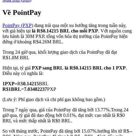
Về PointPay
PointPay (PXP)
đang trải qua một xu hướng tăng trong tuần này,
COIN-M Futures
với giá hiện tại
là R$0.14215 BRL cho mỗi PXP
. Với nguồn cung
lưu hành là 30M PXP, tổng vốn hóa thị trường của PointPay hiện
Futures sử dụng token làm tài sản thế chấp
đứng ở khoảng R$4.26M BRL.
Trong 24 giờ qua, khối lượng giao dịch của PointPay đã đạt
R$1.8M BRL
TradFi
Hiện tại, tỷ giá
PXP sang BRL
là R$0.14215 BRL cho 1 PXP
.
Phái sinh cổ phiếu, ngoại hối, kim loại quý và hàng hóa
Điều này có nghĩa là:
1
PXP
=
R$
0.14215
BRL
R$
1
BRL
=
7.03482237
PXP
(Lưu ý: Phí giao dịch và chi phí gas không bao gồm.)
Trong 7 ngày qua, giá của PointPay đã tăng bởi 13.77%.
Trong 24
giờ qua, tỷ giá đã dao động bởi 0.01%, đạt mức cao nhất là R$0
BRL và mức thấp nhất là R$0 BRL.
So với tháng trước, PointPay đã tăng bởi 15.07%.hướng lên từ R$--
USDC Futures vĩnh cửu