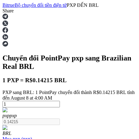
Bitrue
Bộ chuyển đổi tiền điện tử
PXP
ĐẾN
BRL
Share
Hợp đồng tương lai
Chuyển đổi PointPay
pxp
sang Brazilian
Real
BRL
1 PXP = R$0.14215 BRL
PXP sang BRL: 1 PointPay chuyển đổi thành R$0.14215 BRL tính
USDT Futures
đến August 8 at 4:00 AM
Futures sử dụng USDT làm tài sản thế chấp
pxp
pxp
BRL
Mua
pxp
(
pxp
)