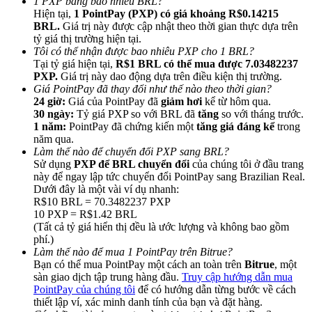
1 PXP bằng bao nhiêu BRL?
Hiện tại,
1 PointPay (PXP) có giá khoảng R$0.14215
BRL.
Giá trị này được cập nhật theo thời gian thực dựa trên
tỷ giá thị trường hiện tại.
Tôi có thể nhận được bao nhiêu PXP cho 1 BRL?
Tại tỷ giá hiện tại,
R$1 BRL có thể mua được 7.03482237
PXP.
Giá trị này dao động dựa trên điều kiện thị trường.
Giới thiệu
Giá PointPay đã thay đổi như thế nào theo thời gian?
24 giờ:
Giá của PointPay đã
giảm hơi
kể từ hôm qua.
Mời một người bạn để nhận phần thưởng tiền mặt
30 ngày:
Tỷ giá PXP so với BRL đã
tăng
so với tháng trước.
1 năm:
PointPay đã chứng kiến một
tăng giá đáng kể
trong
BTC Welcome Rewards
năm qua.
Làm thế nào để chuyển đổi PXP sang BRL?
Sử dụng
PXP để BRL chuyển đổi
của chúng tôi ở đầu trang
này để ngay lập tức chuyển đổi PointPay sang Brazilian Real.
Dưới đây là một vài ví dụ nhanh:
R$10 BRL = 70.3482237 PXP
10 PXP = R$1.42 BRL
(Tất cả tỷ giá hiển thị đều là ước lượng và không bao gồm
phí.)
Làm thế nào để mua 1 PointPay trên Bitrue?
Bạn có thể mua PointPay một cách an toàn trên
Bitrue
, một
sàn giao dịch tập trung hàng đầu.
Truy cập hướng dẫn mua
PointPay của chúng tôi
để có hướng dẫn từng bước về cách
BTC Welcome Rewards
thiết lập ví, xác minh danh tính của bạn và đặt hàng.