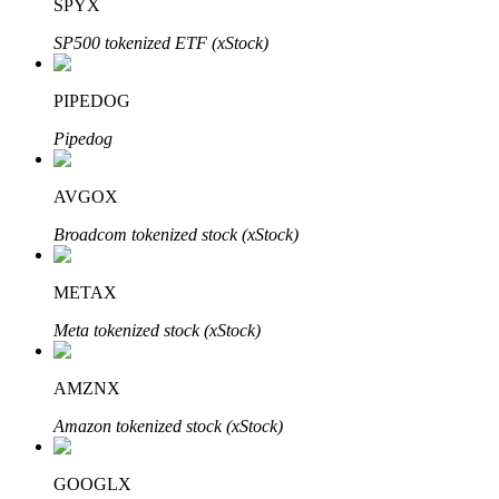
SPYX
SP500 tokenized ETF (xStock)
PIPEDOG
Đầu tư cố định và quản lý tài chính
Pipedog
Tận hưởng việc quản lý tài chính hiện tại và thu nhập lâu dài
AVGOX
Broadcom tokenized stock (xStock)
METAX
Meta tokenized stock (xStock)
Staking 101
AMZNX
Tìm hiểu về kiếm thu nhập thụ động
Amazon tokenized stock (xStock)
Bitrue
AI
GOOGLX