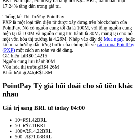
BRL.
Năm qua, PointPay đã tăng bởi R$-- BRL, đánh dấu một
17.24% tăng dần trong giá trị.
Futures sử dụng USDC làm tài sản thế chấp
Thống kê Thị Trường PointPay
PXP là một loại tiền điện tử được xây dựng trên blockchain của
PointPay. Nó có nguồn cung tối đa là 100M, với tổng nguồn cung
hiện tại là 100M và nguồn cung lưu hành là 30M, mang lại cho nó
một vốn hóa thị trường là 4.26M. Nhấp vào đây để
Mua ngay
, hoặc
kiểm tra hướng dẫn từng bước của chúng tôi về
cách mua PointPay
(PXP)
một cách an toàn và dễ dàng.
Giá hiện tại
R$
0.14215
Nguồn cung lưu hành
30M
Vốn hóa thị trường
R$
4.26M
Sao chép Giao dịch
Khối lượng(24h)
R$
1.8M
Tham gia cùng các nhà giao dịch hàng đầu
PointPay Tỷ giá hối đoái cho số tiền khác
nhau
Giá trị sang BRL từ today 04:00
10
=
R$
1.42
BRL
50
=
R$
7.11
BRL
100
=
R$
14.22
BRL
500
=
R$
71.08
BRL