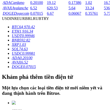
ADA
Cardano
0.20100
19.12
0.17386
1.02
16.
AVAX
Avalanche
6.52
620.53
5.64
33.24
536
DOGE
Dogecoin
0.07015
6.67
0.06067
0.35761
5.7
Khóa BTR
USD
INR
EUR
BRL
RUB
TRY
Đầu tư độc quyền cho người nắm giữ BTR
BTC
64,970.42
ETH
1,916.34
USDT
0.99946
BNB
592.82
XRP
1.03
SOL
74.63
USDC
0.99981
ADA
0.20100
AVAX
6.52
DOGE
0.07015
Khoản vay
Khám phá thêm tiền điện tử
Dịch vụ vay được hỗ trợ bằng tiền điện tử
Một lựa chọn các loại tiền điện tử mới niêm yết và
đang thịnh hành trên
Bitrue
.