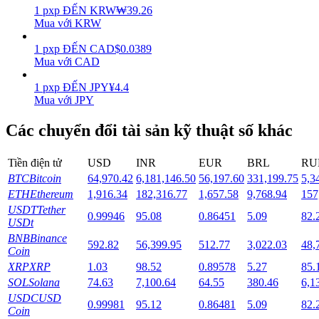
1
pxp
ĐẾN
KRW
₩
39.26
Mua với KRW
Staking
1
pxp
ĐẾN
CAD
$
0.0389
Lợi nhuận cao và truy cập ngay lập tức
Mua với CAD
1
pxp
ĐẾN
JPY
¥
4.4
Mua với JPY
Các chuyển đổi tài sản kỹ thuật số khác
Tiền điện tử
USD
INR
EUR
BRL
RU
BTC
Bitcoin
64,970.42
6,181,146.50
56,197.60
331,199.75
5,3
ETH
Ethereum
1,916.34
182,316.77
1,657.58
9,768.94
157
Launchpool
USDT
Tether
0.99946
95.08
0.86451
5.09
82.
Đặt cọc linh hoạt để kiếm được các token phổ biến.
USDt
BNB
Binance
592.82
56,399.95
512.77
3,022.03
48,
Coin
XRP
XRP
1.03
98.52
0.89578
5.27
85.
SOL
Solana
74.63
7,100.64
64.55
380.46
6,1
USDC
USD
0.99981
95.12
0.86481
5.09
82.
Coin