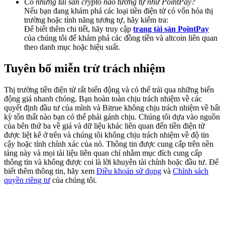
Có những tài sản crypto nào tương tự như PointPay?
Deposit & Trade BTC to Share 25000 USDT prize pool!
Nếu bạn đang khám phá các loại tiền điện tử có vốn hóa thị
trường hoặc tính năng tương tự, hãy kiểm tra:
Để biết thêm chi tiết, hãy truy cập
trang tài sản PointPay
của chúng tôi để khám phá các đồng tiền và altcoin liên quan
theo danh mục hoặc hiệu suất.
Deposit CASHCAT & Win
Share 500000 CASHCAT prize pool
Tuyên bố miễn trừ trách nhiệm
Thị trường tiền điện tử rất biến động và có thể trải qua những biến
động giá nhanh chóng. Bạn hoàn toàn chịu trách nhiệm về các
Exclusive for BitMart Users
quyết định đầu tư của mình và Bitrue không chịu trách nhiệm về bất
kỳ tổn thất nào bạn có thể phải gánh chịu. Chúng tôi dựa vào nguồn
Register & Trade to Win 500,000 USDT
của bên thứ ba về giá và dữ liệu khác liên quan đến tiền điện tử
được liệt kê ở trên và chúng tôi không chịu trách nhiệm về độ tin
cậy hoặc tính chính xác của nó. Thông tin được cung cấp trên nền
tảng này và mọi tài liệu liên quan chỉ nhằm mục đích cung cấp
thông tin và không được coi là lời khuyên tài chính hoặc đầu tư. Để
Precious Metals Trading Carnival
biết thêm thông tin, hãy xem
Điều khoản sử dụng
và
Chính sách
quyền riêng tư
của chúng tôi.
Trade Gold & Silver · 33,333 USDT Bonus