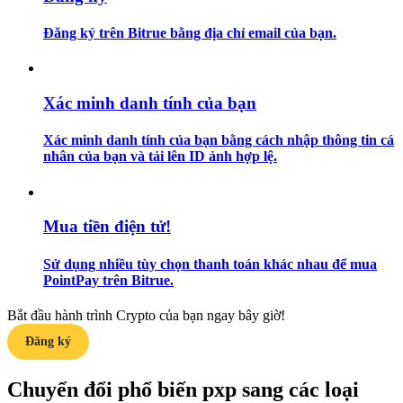
Đăng ký trên Bitrue bằng địa chỉ email của bạn.
Hướng dẫn
Hướng dẫn giao dịch Spot
Xác minh danh tính của bạn
Xác minh danh tính của bạn bằng cách nhập thông tin cá
nhân của bạn và tải lên ID ảnh hợp lệ.
Mua tiền điện tử!
Chiến lược giao dịch
Sử dụng nhiều tùy chọn thanh toán khác nhau để mua
PointPay trên Bitrue.
Học cách duy trì lợi nhuận
Bắt đầu hành trình Crypto của bạn ngay bây giờ!
Đăng ký
Chuyển đổi phổ biến pxp sang các loại