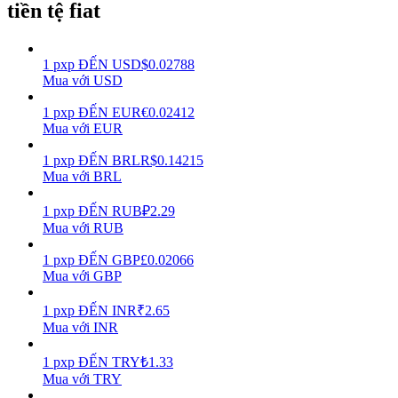
tiền tệ fiat
Earn
1
pxp
ĐẾN
USD
$
0.02788
Mua với USD
1
pxp
ĐẾN
EUR
€
0.02412
Mua với EUR
1
pxp
ĐẾN
BRL
R$
0.14215
Mua với BRL
1
pxp
ĐẾN
RUB
₽
2.29
Power Piggy
Mua với RUB
Làm cho tài sản của bạn tăng giá trị đều đặn
1
pxp
ĐẾN
GBP
£
0.02066
Mua với GBP
1
pxp
ĐẾN
INR
₹
2.65
Mua với INR
1
pxp
ĐẾN
TRY
₺
1.33
Mua với TRY