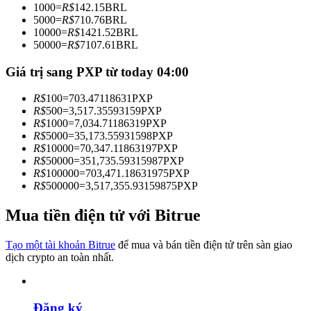
1000
=
R$
142.15
BRL
Trở thành Nhà giao dịch Sao chép
5000
=
R$
710.76
BRL
10000
=
R$
1421.52
BRL
Tận hưởng chia sẻ lợi nhuận và hoa hồng giao dịch sao chép
50000
=
R$
7107.61
BRL
Giá trị sang PXP từ today 04:00
R$
100
=
703.47118631
PXP
R$
500
=
3,517.35593159
PXP
R$
1000
=
7,034.71186319
PXP
R$
5000
=
35,173.55931598
PXP
R$
10000
=
70,347.11863197
PXP
R$
50000
=
351,735.59315987
PXP
R$
100000
=
703,471.18631975
PXP
Thông tin
R$
500000
=
3,517,355.93159875
PXP
Phân tích dữ liệu lớn bao gồm thông tin giao dịch, v.v.
Mua tiền điện tử với Bitrue
Tạo một tài khoản Bitrue
để mua và bán tiền điện tử trên sàn giao
dịch crypto an toàn nhất.
Đăng ký