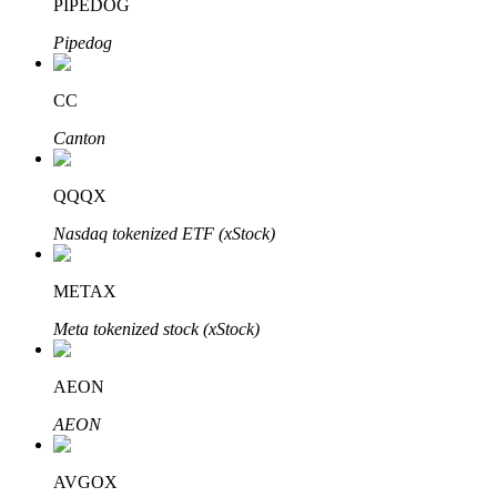
PIPEDOG
Pipedog
CC
Đầu tư cố định và quản lý tài chính
Canton
Tận hưởng việc quản lý tài chính hiện tại và thu nhập lâu dài
QQQX
Nasdaq tokenized ETF (xStock)
METAX
Meta tokenized stock (xStock)
Staking 101
AEON
Tìm hiểu về kiếm thu nhập thụ động
AEON
Bitrue
AI
AVGOX