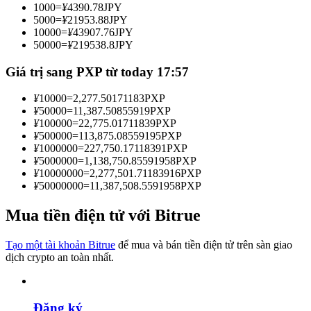
1000
=
¥
4390.78
JPY
Trở thành Nhà giao dịch Sao chép
5000
=
¥
21953.88
JPY
10000
=
¥
43907.76
JPY
Tận hưởng chia sẻ lợi nhuận và hoa hồng giao dịch sao chép
50000
=
¥
219538.8
JPY
Giá trị sang PXP từ today 17:57
¥
10000
=
2,277.50171183
PXP
¥
50000
=
11,387.50855919
PXP
¥
100000
=
22,775.01711839
PXP
¥
500000
=
113,875.08559195
PXP
¥
1000000
=
227,750.17118391
PXP
¥
5000000
=
1,138,750.85591958
PXP
¥
10000000
=
2,277,501.71183916
PXP
Thông tin
¥
50000000
=
11,387,508.5591958
PXP
Phân tích dữ liệu lớn bao gồm thông tin giao dịch, v.v.
Mua tiền điện tử với Bitrue
Tạo một tài khoản Bitrue
để mua và bán tiền điện tử trên sàn giao
dịch crypto an toàn nhất.
Đăng ký