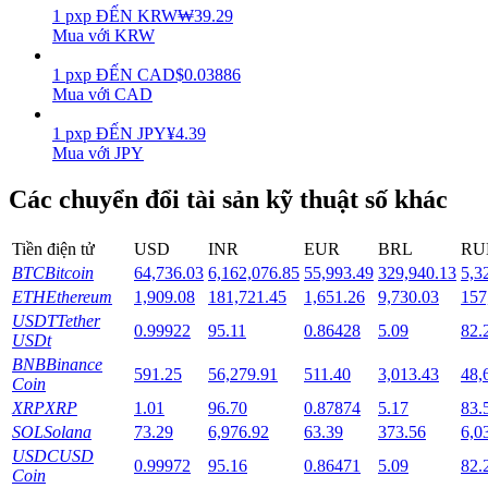
1
pxp
ĐẾN
KRW
₩
39.29
Mua với KRW
Staking
1
pxp
ĐẾN
CAD
$
0.03886
Lợi nhuận cao và truy cập ngay lập tức
Mua với CAD
1
pxp
ĐẾN
JPY
¥
4.39
Mua với JPY
Các chuyển đổi tài sản kỹ thuật số khác
Tiền điện tử
USD
INR
EUR
BRL
RU
BTC
Bitcoin
64,736.03
6,162,076.85
55,993.49
329,940.13
5,3
ETH
Ethereum
1,909.08
181,721.45
1,651.26
9,730.03
157
Launchpool
USDT
Tether
0.99922
95.11
0.86428
5.09
82.
Đặt cọc linh hoạt để kiếm được các token phổ biến.
USDt
BNB
Binance
591.25
56,279.91
511.40
3,013.43
48,
Coin
XRP
XRP
1.01
96.70
0.87874
5.17
83.
SOL
Solana
73.29
6,976.92
63.39
373.56
6,0
USDC
USD
0.99972
95.16
0.86471
5.09
82.
Coin