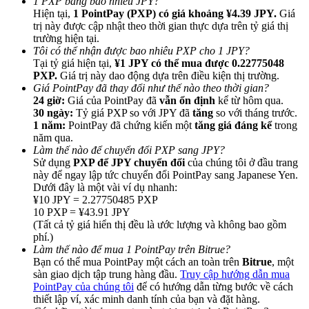
1 PXP bằng bao nhiêu JPY?
Hiện tại,
1 PointPay (PXP) có giá khoảng ¥4.39 JPY.
Giá
trị này được cập nhật theo thời gian thực dựa trên tỷ giá thị
trường hiện tại.
Tôi có thể nhận được bao nhiêu PXP cho 1 JPY?
Tại tỷ giá hiện tại,
¥1 JPY có thể mua được 0.22775048
PXP.
Giá trị này dao động dựa trên điều kiện thị trường.
Giới thiệu
Giá PointPay đã thay đổi như thế nào theo thời gian?
24 giờ:
Giá của PointPay đã
vẫn ổn định
kể từ hôm qua.
Mời một người bạn để nhận phần thưởng tiền mặt
30 ngày:
Tỷ giá PXP so với JPY đã
tăng
so với tháng trước.
1 năm:
PointPay đã chứng kiến một
tăng giá đáng kể
trong
BTC Welcome Rewards
năm qua.
Làm thế nào để chuyển đổi PXP sang JPY?
Sử dụng
PXP để JPY chuyển đổi
của chúng tôi ở đầu trang
này để ngay lập tức chuyển đổi PointPay sang Japanese Yen.
Dưới đây là một vài ví dụ nhanh:
¥10 JPY = 2.27750485 PXP
10 PXP = ¥43.91 JPY
(Tất cả tỷ giá hiển thị đều là ước lượng và không bao gồm
phí.)
Làm thế nào để mua 1 PointPay trên Bitrue?
Bạn có thể mua PointPay một cách an toàn trên
Bitrue
, một
sàn giao dịch tập trung hàng đầu.
Truy cập hướng dẫn mua
PointPay của chúng tôi
để có hướng dẫn từng bước về cách
BTC Welcome Rewards
thiết lập ví, xác minh danh tính của bạn và đặt hàng.