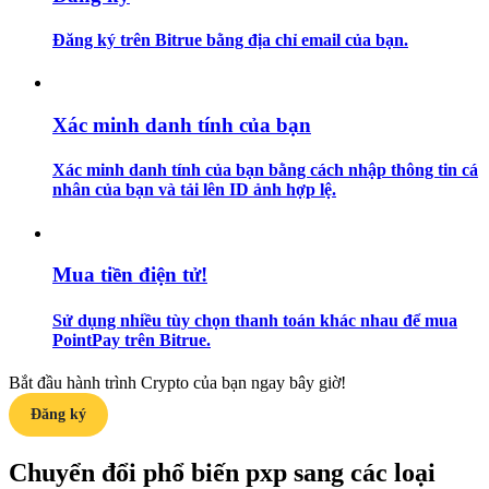
Đăng ký trên Bitrue bằng địa chỉ email của bạn.
Hướng dẫn
Hướng dẫn giao dịch Spot
Xác minh danh tính của bạn
Xác minh danh tính của bạn bằng cách nhập thông tin cá
nhân của bạn và tải lên ID ảnh hợp lệ.
Mua tiền điện tử!
Chiến lược giao dịch
Sử dụng nhiều tùy chọn thanh toán khác nhau để mua
PointPay trên Bitrue.
Học cách duy trì lợi nhuận
Bắt đầu hành trình Crypto của bạn ngay bây giờ!
Đăng ký
Chuyển đổi phổ biến pxp sang các loại