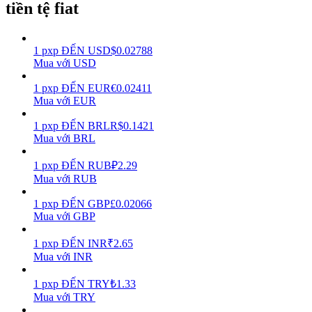
tiền tệ fiat
Earn
1
pxp
ĐẾN
USD
$
0.02788
Mua với USD
1
pxp
ĐẾN
EUR
€
0.02411
Mua với EUR
1
pxp
ĐẾN
BRL
R$
0.1421
Mua với BRL
1
pxp
ĐẾN
RUB
₽
2.29
Power Piggy
Mua với RUB
Làm cho tài sản của bạn tăng giá trị đều đặn
1
pxp
ĐẾN
GBP
£
0.02066
Mua với GBP
1
pxp
ĐẾN
INR
₹
2.65
Mua với INR
1
pxp
ĐẾN
TRY
₺
1.33
Mua với TRY