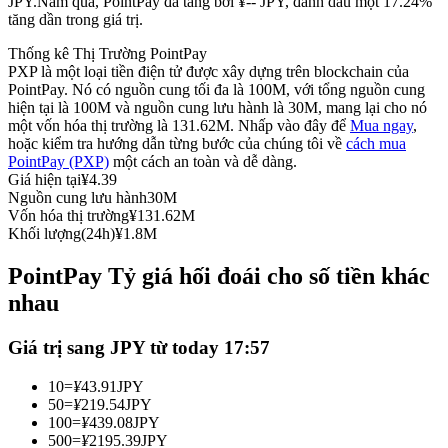
JPY.
Năm qua, PointPay đã tăng bởi ¥-- JPY, đánh dấu một 17.24%
tăng dần trong giá trị.
Futures sử dụng USDC làm tài sản thế chấp
Thống kê Thị Trường PointPay
PXP là một loại tiền điện tử được xây dựng trên blockchain của
PointPay. Nó có nguồn cung tối đa là 100M, với tổng nguồn cung
hiện tại là 100M và nguồn cung lưu hành là 30M, mang lại cho nó
một vốn hóa thị trường là 131.62M. Nhấp vào đây để
Mua ngay
,
hoặc kiểm tra hướng dẫn từng bước của chúng tôi về
cách mua
PointPay (PXP)
một cách an toàn và dễ dàng.
Giá hiện tại
¥
4.39
Nguồn cung lưu hành
30M
Vốn hóa thị trường
¥
131.62M
Sao chép Giao dịch
Khối lượng(24h)
¥
1.8M
Tham gia cùng các nhà giao dịch hàng đầu
PointPay Tỷ giá hối đoái cho số tiền khác
nhau
Giá trị sang JPY từ today 17:57
10
=
¥
43.91
JPY
50
=
¥
219.54
JPY
100
=
¥
439.08
JPY
500
=
¥
2195.39
JPY