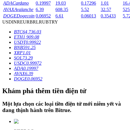
ADA
Cardano
0.19997
19.03
0.17296
1.01
16.
AVAX
Avalanche
6.39
608.35
5.52
32.57
525
DOGE
Dogecoin
0.06952
6.61
0.06013
0.35433
5.7
Khóa BTR
USD
INR
EUR
BRL
RUB
TRY
Đầu tư độc quyền cho người nắm giữ BTR
BTC
64,736.03
ETH
1,909.08
USDT
0.99922
BNB
591.25
XRP
1.01
SOL
73.29
USDC
0.99972
ADA
0.19997
AVAX
6.39
DOGE
0.06952
Khoản vay
Khám phá thêm tiền điện tử
Dịch vụ vay được hỗ trợ bằng tiền điện tử
Một lựa chọn các loại tiền điện tử mới niêm yết và
đang thịnh hành trên
Bitrue
.