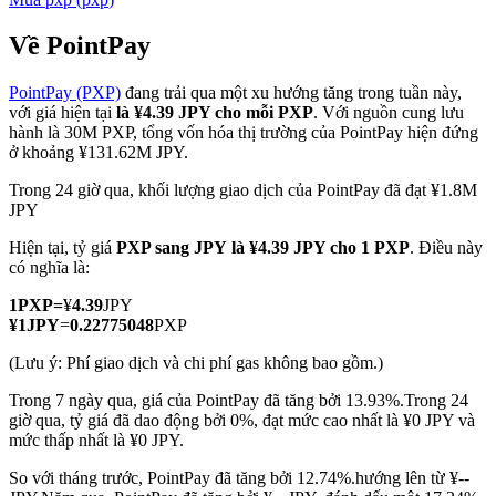
Về PointPay
PointPay (PXP)
đang trải qua một xu hướng tăng trong tuần này,
COIN-M Futures
với giá hiện tại
là ¥4.39 JPY cho mỗi PXP
. Với nguồn cung lưu
hành là 30M PXP, tổng vốn hóa thị trường của PointPay hiện đứng
Futures sử dụng token làm tài sản thế chấp
ở khoảng ¥131.62M JPY.
Trong 24 giờ qua, khối lượng giao dịch của PointPay đã đạt ¥1.8M
JPY
TradFi
Hiện tại, tỷ giá
PXP sang JPY
là ¥4.39 JPY cho 1 PXP
. Điều này
Phái sinh cổ phiếu, ngoại hối, kim loại quý và hàng hóa
có nghĩa là:
1
PXP
=
¥
4.39
JPY
¥
1
JPY
=
0.22775048
PXP
(Lưu ý: Phí giao dịch và chi phí gas không bao gồm.)
Trong 7 ngày qua, giá của PointPay đã tăng bởi 13.93%.
Trong 24
giờ qua, tỷ giá đã dao động bởi 0%, đạt mức cao nhất là ¥0 JPY và
mức thấp nhất là ¥0 JPY.
So với tháng trước, PointPay đã tăng bởi 12.74%.hướng lên từ ¥--
USDC Futures vĩnh cửu