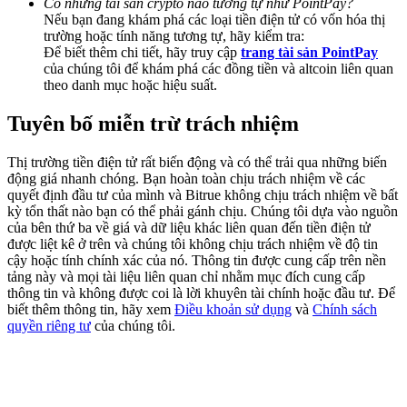
Có những tài sản crypto nào tương tự như PointPay?
Deposit & Trade BTC to Share 25000 USDT prize pool!
Nếu bạn đang khám phá các loại tiền điện tử có vốn hóa thị
trường hoặc tính năng tương tự, hãy kiểm tra:
Để biết thêm chi tiết, hãy truy cập
trang tài sản PointPay
của chúng tôi để khám phá các đồng tiền và altcoin liên quan
theo danh mục hoặc hiệu suất.
Deposit CASHCAT & Win
Share 500000 CASHCAT prize pool
Tuyên bố miễn trừ trách nhiệm
Thị trường tiền điện tử rất biến động và có thể trải qua những biến
động giá nhanh chóng. Bạn hoàn toàn chịu trách nhiệm về các
Exclusive for BitMart Users
quyết định đầu tư của mình và Bitrue không chịu trách nhiệm về bất
kỳ tổn thất nào bạn có thể phải gánh chịu. Chúng tôi dựa vào nguồn
Register & Trade to Win 500,000 USDT
của bên thứ ba về giá và dữ liệu khác liên quan đến tiền điện tử
được liệt kê ở trên và chúng tôi không chịu trách nhiệm về độ tin
cậy hoặc tính chính xác của nó. Thông tin được cung cấp trên nền
tảng này và mọi tài liệu liên quan chỉ nhằm mục đích cung cấp
thông tin và không được coi là lời khuyên tài chính hoặc đầu tư. Để
Precious Metals Trading Carnival
biết thêm thông tin, hãy xem
Điều khoản sử dụng
và
Chính sách
quyền riêng tư
của chúng tôi.
Trade Gold & Silver · 33,333 USDT Bonus