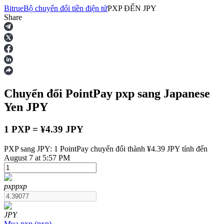
Bitrue
Bộ chuyển đổi tiền điện tử
PXP
ĐẾN
JPY
Share
Hợp đồng tương lai
Chuyển đổi PointPay
pxp
sang Japanese
Yen
JPY
1 PXP = ¥4.39 JPY
PXP sang JPY: 1 PointPay chuyển đổi thành ¥4.39 JPY tính đến
USDT Futures
August 7 at 5:57 PM
Futures sử dụng USDT làm tài sản thế chấp
pxp
pxp
JPY
Mua
pxp
(
pxp
)