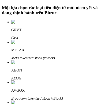
Một lựa chọn các loại tiền điện tử mới niêm yết và
đang thịnh hành trên
Bitrue
.
Đầu tư cố định và quản lý tài chính
Tận hưởng việc quản lý tài chính hiện tại và thu nhập lâu dài
GRVT
Grvt
METAX
Meta tokenized stock (xStock)
AEON
Staking 101
AEON
Tìm hiểu về kiếm thu nhập thụ động
AVGOX
Bitrue
AI
Broadcom tokenized stock (xStock)