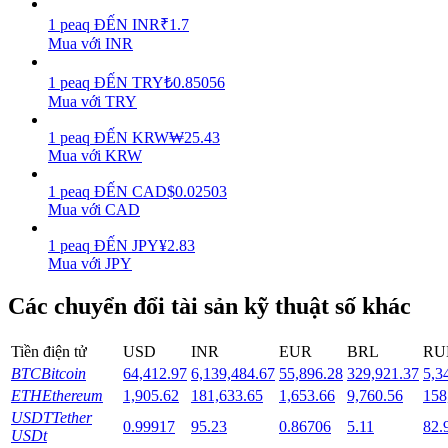
1
peaq
ĐẾN
INR
₹
1.7
Staking
Mua với INR
Lợi nhuận cao và truy cập ngay lập tức
1
peaq
ĐẾN
TRY
₺
0.85056
Mua với TRY
1
peaq
ĐẾN
KRW
₩
25.43
Mua với KRW
1
peaq
ĐẾN
CAD
$
0.02503
Mua với CAD
1
peaq
ĐẾN
JPY
¥
2.83
Mua với JPY
Launchpool
Các chuyển đổi tài sản kỹ thuật số khác
Đặt cọc linh hoạt để kiếm được các token phổ biến.
Tiền điện tử
USD
INR
EUR
BRL
RU
BTC
Bitcoin
64,412.97
6,139,484.67
55,896.28
329,921.37
5,3
ETH
Ethereum
1,905.62
181,633.65
1,653.66
9,760.56
158
USDT
Tether
0.99917
95.23
0.86706
5.11
82.
USDt