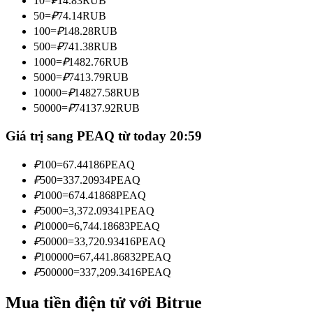
10
=
₽
14.83
RUB
Trở thành Nhà giao dịch Sao chép
50
=
₽
74.14
RUB
100
=
₽
148.28
RUB
Tận hưởng chia sẻ lợi nhuận và hoa hồng giao dịch sao chép
500
=
₽
741.38
RUB
1000
=
₽
1482.76
RUB
5000
=
₽
7413.79
RUB
10000
=
₽
14827.58
RUB
50000
=
₽
74137.92
RUB
Giá trị sang PEAQ từ today 20:59
₽
100
=
67.44186
PEAQ
Thông tin
₽
500
=
337.20934
PEAQ
₽
1000
=
674.41868
PEAQ
Phân tích dữ liệu lớn bao gồm thông tin giao dịch, v.v.
₽
5000
=
3,372.09341
PEAQ
₽
10000
=
6,744.18683
PEAQ
₽
50000
=
33,720.93416
PEAQ
₽
100000
=
67,441.86832
PEAQ
₽
500000
=
337,209.3416
PEAQ
Mua tiền điện tử với Bitrue