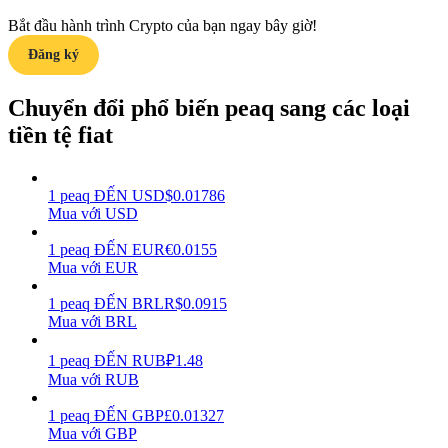
Bắt đầu hành trình Crypto của bạn ngay bây giờ!
Earn
Đăng ký
Chuyển đổi phổ biến peaq sang các loại
tiền tệ fiat
1
peaq
ĐẾN
USD
$
0.01786
Mua với USD
Power Piggy
1
peaq
ĐẾN
EUR
€
0.0155
Mua với EUR
Làm cho tài sản của bạn tăng giá trị đều đặn
1
peaq
ĐẾN
BRL
R$
0.0915
Mua với BRL
1
peaq
ĐẾN
RUB
₽
1.48
Mua với RUB
1
peaq
ĐẾN
GBP
£
0.01327
Mua với GBP