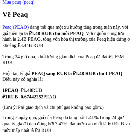
Mua
peaq
(
peaq
)
Về Peaq
Peaq (PEAQ)
đang trải qua một xu hướng tăng trong tuần này, với
COIN-M Futures
giá hiện tại
là ₽1.48 RUB cho mỗi PEAQ
. Với nguồn cung lưu
Futures sử dụng token làm tài sản thế chấp
hành là 2.4B PEAQ, tổng vốn hóa thị trường của Peaq hiện đứng ở
khoảng ₽3.44B RUB.
Trong 24 giờ qua, khối lượng giao dịch của Peaq đã đạt ₽2.65M
TradFi
RUB
Phái sinh cổ phiếu, ngoại hối, kim loại quý và hàng hóa
Hiện tại, tỷ giá
PEAQ sang RUB
là ₽1.48 RUB cho 1 PEAQ
.
Điều này có nghĩa là:
1
PEAQ
=
₽
1.48
RUB
₽
1
RUB
=
0.67442252
PEAQ
(Lưu ý: Phí giao dịch và chi phí gas không bao gồm.)
Trong 7 ngày qua, giá của Peaq đã tăng bởi 1.41%.
Trong 24 giờ
qua, tỷ giá đã dao động bởi 3.47%, đạt mức cao nhất là ₽0 RUB và
USDC Futures vĩnh cửu
mức thấp nhất là ₽0 RUB.