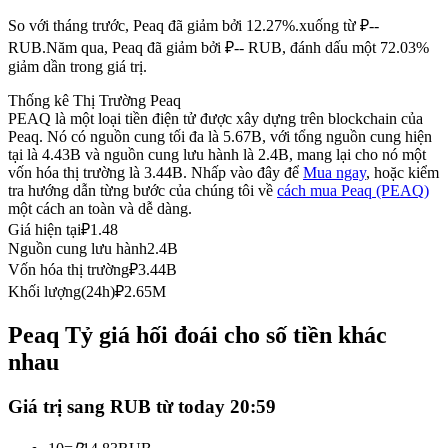
Futures sử dụng USDC làm tài sản thế chấp
So với tháng trước, Peaq đã giảm bởi 12.27%.xuống từ ₽--
RUB.
Năm qua, Peaq đã giảm bởi ₽-- RUB, đánh dấu một 72.03%
giảm dần trong giá trị.
Thống kê Thị Trường Peaq
PEAQ là một loại tiền điện tử được xây dựng trên blockchain của
Peaq. Nó có nguồn cung tối đa là 5.67B, với tổng nguồn cung hiện
tại là 4.43B và nguồn cung lưu hành là 2.4B, mang lại cho nó một
vốn hóa thị trường là 3.44B. Nhấp vào đây để
Mua ngay
, hoặc kiểm
tra hướng dẫn từng bước của chúng tôi về
cách mua Peaq (PEAQ)
một cách an toàn và dễ dàng.
Sao chép Giao dịch
Giá hiện tại
₽
1.48
Nguồn cung lưu hành
2.4B
Tham gia cùng các nhà giao dịch hàng đầu
Vốn hóa thị trường
₽
3.44B
Khối lượng(24h)
₽
2.65M
Peaq Tỷ giá hối đoái cho số tiền khác
nhau
Giá trị sang RUB từ today 20:59