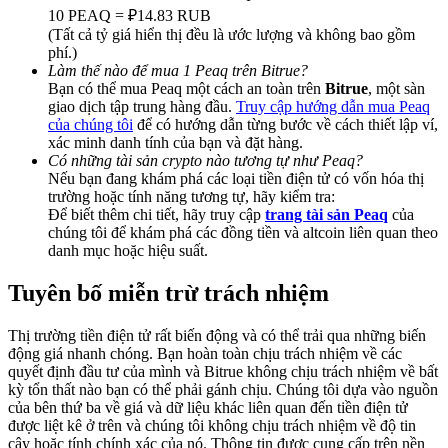
Share 500000 CASHCAT prize pool
10 PEAQ = ₽14.83 RUB
(Tất cả tỷ giá hiển thị đều là ước lượng và không bao gồm
phí.)
Làm thế nào để mua 1 Peaq trên Bitrue?
Bạn có thể mua Peaq một cách an toàn trên
Bitrue
, một sàn
Exclusive for BitMart Users
giao dịch tập trung hàng đầu.
Truy cập hướng dẫn mua Peaq
của chúng tôi
để có hướng dẫn từng bước về cách thiết lập ví,
Register & Trade to Win 500,000 USDT
xác minh danh tính của bạn và đặt hàng.
Có những tài sản crypto nào tương tự như Peaq?
Nếu bạn đang khám phá các loại tiền điện tử có vốn hóa thị
trường hoặc tính năng tương tự, hãy kiểm tra:
Precious Metals Trading Carnival
Để biết thêm chi tiết, hãy truy cập
trang tài sản Peaq
của
chúng tôi để khám phá các đồng tiền và altcoin liên quan theo
Trade Gold & Silver · 33,333 USDT Bonus
danh mục hoặc hiệu suất.
Tuyên bố miễn trừ trách nhiệm
USDT New User Exclusive 10% APR
Thị trường tiền điện tử rất biến động và có thể trải qua những biến
động giá nhanh chóng. Bạn hoàn toàn chịu trách nhiệm về các
USDT Flexible Staking | Daily Rewards
quyết định đầu tư của mình và Bitrue không chịu trách nhiệm về bất
kỳ tổn thất nào bạn có thể phải gánh chịu. Chúng tôi dựa vào nguồn
của bên thứ ba về giá và dữ liệu khác liên quan đến tiền điện tử
được liệt kê ở trên và chúng tôi không chịu trách nhiệm về độ tin
cậy hoặc tính chính xác của nó. Thông tin được cung cấp trên nền