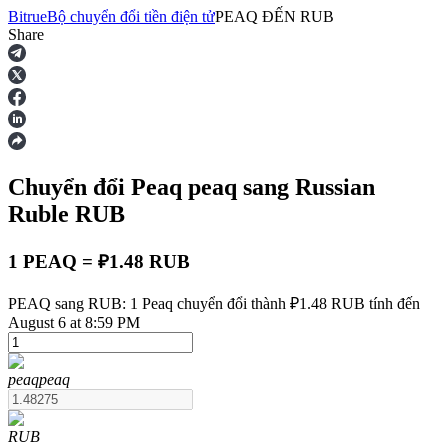
Bitrue
Bộ chuyển đổi tiền điện tử
PEAQ
ĐẾN
RUB
Share
Hợp đồng tương lai
Chuyển đổi Peaq
peaq
sang Russian
Ruble
RUB
1 PEAQ = ₽1.48 RUB
USDT Futures
PEAQ sang RUB: 1 Peaq chuyển đổi thành ₽1.48 RUB tính đến
August 6 at 8:59 PM
Futures sử dụng USDT làm tài sản thế chấp
peaq
peaq
RUB