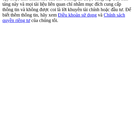
New Listing Futures Fest
tảng này và mọi tài liệu liên quan chỉ nhằm mục đích cung cấp
thông tin và không được coi là lời khuyên tài chính hoặc đầu tư. Để
Trade New Futures, Win 200,000 USDT
biết thêm thông tin, hãy xem
Điều khoản sử dụng
và
Chính sách
quyền riêng tư
của chúng tôi.
Crypto World Cup 2026: Grand Finale
77,777+3k Rewards
Thêm sự kiện
Nhận giải thưởng và phần thưởng độc quyền
Đăng nhập
Đăng ký