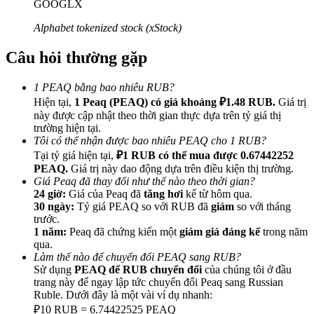
GOOGLX
Alphabet tokenized stock (xStock)
Câu hỏi thường gặp
Giới thiệu
1 PEAQ bằng bao nhiêu RUB?
Hiện tại,
1 Peaq (PEAQ) có giá khoảng ₽1.48 RUB.
Giá trị
Mời một người bạn để nhận phần thưởng tiền mặt
này được cập nhật theo thời gian thực dựa trên tỷ giá thị
Deposit CASHCAT & Win
trường hiện tại.
Tôi có thể nhận được bao nhiêu PEAQ cho 1 RUB?
Tại tỷ giá hiện tại,
₽1 RUB có thể mua được 0.67442252
PEAQ.
Giá trị này dao động dựa trên điều kiện thị trường.
Giá Peaq đã thay đổi như thế nào theo thời gian?
24 giờ:
Giá của Peaq đã
tăng hơi
kể từ hôm qua.
30 ngày:
Tỷ giá PEAQ so với RUB đã
giảm
so với tháng
trước.
1 năm:
Peaq đã chứng kiến một
giảm giá đáng kể
trong năm
qua.
Làm thế nào để chuyển đổi PEAQ sang RUB?
Sử dụng
PEAQ để RUB chuyển đổi
của chúng tôi ở đầu
trang này để ngay lập tức chuyển đổi Peaq sang Russian
Ruble. Dưới đây là một vài ví dụ nhanh:
Deposit CASHCAT & Win
₽10 RUB = 6.74422525 PEAQ