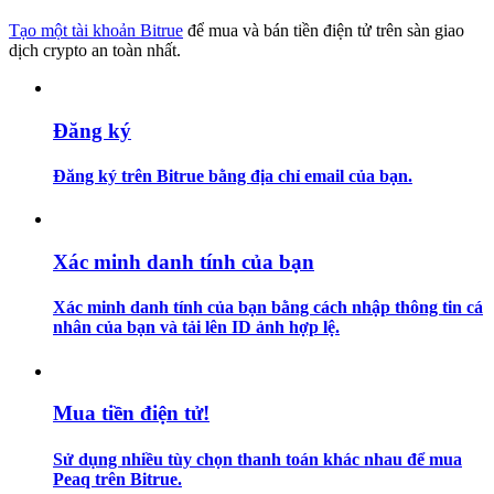
Tạo một tài khoản Bitrue
để mua và bán tiền điện tử trên sàn giao
Hướng dẫn
dịch crypto an toàn nhất.
Hướng dẫn giao dịch Spot
Đăng ký
Đăng ký trên Bitrue bằng địa chỉ email của bạn.
Xác minh danh tính của bạn
Xác minh danh tính của bạn bằng cách nhập thông tin cá
Chiến lược giao dịch
nhân của bạn và tải lên ID ảnh hợp lệ.
Học cách duy trì lợi nhuận
Mua tiền điện tử!
Sử dụng nhiều tùy chọn thanh toán khác nhau để mua
Peaq trên Bitrue.