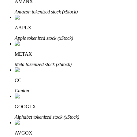
AMZNX
Amazon tokenized stock (xStock)
AAPLX
Đầu tư cố định và quản lý tài chính
Apple tokenized stock (xStock)
Tận hưởng việc quản lý tài chính hiện tại và thu nhập lâu dài
METAX
Meta tokenized stock (xStock)
CC
Canton
Staking 101
GOOGLX
Tìm hiểu về kiếm thu nhập thụ động
Alphabet tokenized stock (xStock)
Bitrue
AI
AVGOX