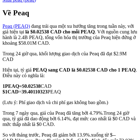
Về Peaq
Peaq (PEAQ)
đang trải qua một xu hướng tăng trong tuần này, với
COIN-M Futures
giá hiện tại
là $0.02538 CAD cho mỗi PEAQ
. Với nguồn cung lưu
hành là 2.4B PEAQ, tổng vốn hóa thị trường của Peaq hiện đứng ở
Futures sử dụng token làm tài sản thế chấp
khoảng $58.01M CAD.
Trong 24 giờ qua, khối lượng giao dịch của Peaq đã đạt $2.9M
CAD
TradFi
Hiện tại, tỷ giá
PEAQ sang CAD
là $0.02538 CAD cho 1 PEAQ
.
Phái sinh cổ phiếu, ngoại hối, kim loại quý và hàng hóa
Điều này có nghĩa là:
1
PEAQ
=
$
0.02538
CAD
$
1
CAD
=
39.40110323
PEAQ
(Lưu ý: Phí giao dịch và chi phí gas không bao gồm.)
Trong 7 ngày qua, giá của Peaq đã tăng bởi 4.79%.
Trong 24 giờ
qua, tỷ giá đã dao động bởi 6.14%, đạt mức cao nhất là $0 CAD và
mức thấp nhất là $0 CAD.
So với tháng trước, Peaq đã giảm bởi 13.9%.xuống từ $--
USDC Futures vĩnh cửu