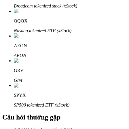
Broadcom tokenized stock (xStock)
QQQX
Nasdaq tokenized ETF (xStock)
Đối tác Bitrue
AEON
AEON
GRVT
Grvt
Đối tác Bitrue
SPYX
Lên đến 65% hoa hồng!
SP500 tokenized ETF (xStock)
Câu hỏi thường gặp