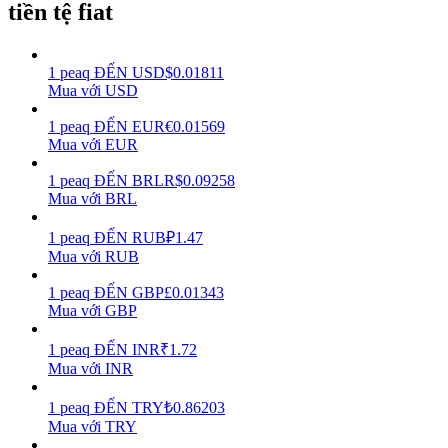
tiền tệ fiat
Earn
1
peaq
ĐẾN
USD
$
0.01811
Mua với USD
1
peaq
ĐẾN
EUR
€
0.01569
Mua với EUR
1
peaq
ĐẾN
BRL
R$
0.09258
Mua với BRL
1
peaq
ĐẾN
RUB
₽
1.47
Power Piggy
Mua với RUB
Làm cho tài sản của bạn tăng giá trị đều đặn
1
peaq
ĐẾN
GBP
£
0.01343
Mua với GBP
1
peaq
ĐẾN
INR
₹
1.72
Mua với INR
1
peaq
ĐẾN
TRY
₺
0.86203
Mua với TRY