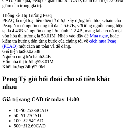
CAD.
Năm qua, Peaq đã giảm bởi $-- CAD, đánh dấu một 72.03%
giảm dần trong giá trị.
Futures sử dụng USDC làm tài sản thế chấp
Thống kê Thị Trường Peaq
PEAQ là một loại tiền điện tử được xây dựng trên blockchain của
Peaq. Nó có nguồn cung tối đa là 5.67B, với tổng nguồn cung hiện
tại là 4.43B và nguồn cung lưu hành là 2.4B, mang lại cho nó một
vốn hóa thị trường là 58.01M. Nhấp vào đây để
Mua ngay
, hoặc
kiểm tra hướng dẫn từng bước của chúng tôi về
cách mua Peaq
(PEAQ)
một cách an toàn và dễ dàng.
Giá hiện tại
$
0.02538
Nguồn cung lưu hành
2.4B
Vốn hóa thị trường
$
58.01M
Sao chép Giao dịch
Khối lượng(24h)
$
2.9M
Tham gia cùng các nhà giao dịch hàng đầu
Peaq Tỷ giá hối đoái cho số tiền khác
nhau
Giá trị sang CAD từ today 14:00
10
=
$
0.25384
CAD
50
=
$
1.27
CAD
100
=
$
2.54
CAD
500
=
$
12.69
CAD