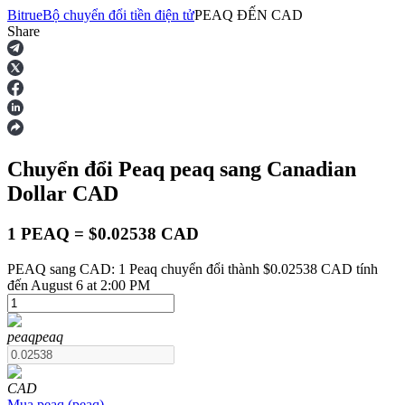
Bitrue
Bộ chuyển đổi tiền điện tử
PEAQ
ĐẾN
CAD
Share
Hợp đồng tương lai
Chuyển đổi Peaq
peaq
sang Canadian
Dollar
CAD
1 PEAQ = $0.02538 CAD
PEAQ sang CAD: 1 Peaq chuyển đổi thành $0.02538 CAD tính
USDT Futures
đến August 6 at 2:00 PM
Futures sử dụng USDT làm tài sản thế chấp
peaq
peaq
CAD
Mua
peaq
(
peaq
)