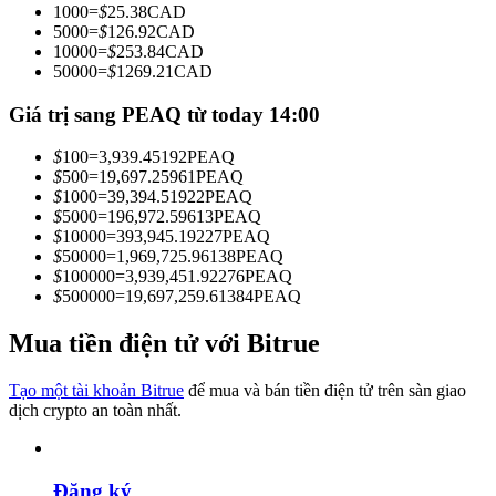
1000
=
$
25.38
CAD
Trở thành Nhà giao dịch Sao chép
5000
=
$
126.92
CAD
10000
=
$
253.84
CAD
Tận hưởng chia sẻ lợi nhuận và hoa hồng giao dịch sao chép
50000
=
$
1269.21
CAD
Giá trị sang PEAQ từ today 14:00
$
100
=
3,939.45192
PEAQ
$
500
=
19,697.25961
PEAQ
$
1000
=
39,394.51922
PEAQ
$
5000
=
196,972.59613
PEAQ
$
10000
=
393,945.19227
PEAQ
$
50000
=
1,969,725.96138
PEAQ
$
100000
=
3,939,451.92276
PEAQ
Thông tin
$
500000
=
19,697,259.61384
PEAQ
Phân tích dữ liệu lớn bao gồm thông tin giao dịch, v.v.
Mua tiền điện tử với Bitrue
Tạo một tài khoản Bitrue
để mua và bán tiền điện tử trên sàn giao
dịch crypto an toàn nhất.
Đăng ký