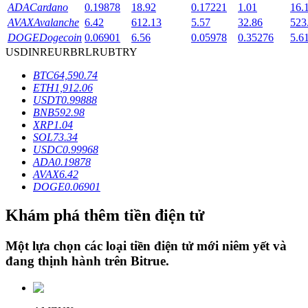
ADA
Cardano
0.19878
18.92
0.17221
1.01
16.
AVAX
Avalanche
6.42
612.13
5.57
32.86
523
DOGE
Dogecoin
0.06901
6.56
0.05978
0.35276
5.6
Khóa BTR
USD
INR
EUR
BRL
RUB
TRY
Đầu tư độc quyền cho người nắm giữ BTR
BTC
64,590.74
ETH
1,912.06
USDT
0.99888
BNB
592.98
XRP
1.04
SOL
73.34
USDC
0.99968
ADA
0.19878
AVAX
6.42
DOGE
0.06901
Khoản vay
Khám phá thêm tiền điện tử
Dịch vụ vay được hỗ trợ bằng tiền điện tử
Một lựa chọn các loại tiền điện tử mới niêm yết và
đang thịnh hành trên
Bitrue
.