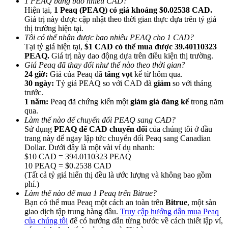
1 PEAQ bằng bao nhiêu CAD?
Hiện tại,
1 Peaq (PEAQ) có giá khoảng $0.02538 CAD.
Giá trị này được cập nhật theo thời gian thực dựa trên tỷ giá
thị trường hiện tại.
Tôi có thể nhận được bao nhiêu PEAQ cho 1 CAD?
Tại tỷ giá hiện tại,
$1 CAD có thể mua được 39.40110323
PEAQ.
Giá trị này dao động dựa trên điều kiện thị trường.
Giới thiệu
Giá Peaq đã thay đổi như thế nào theo thời gian?
24 giờ:
Giá của Peaq đã
tăng vọt
kể từ hôm qua.
Mời một người bạn để nhận phần thưởng tiền mặt
30 ngày:
Tỷ giá PEAQ so với CAD đã
giảm
so với tháng
trước.
Deposit CASHCAT & Win
1 năm:
Peaq đã chứng kiến một
giảm giá đáng kể
trong năm
qua.
Làm thế nào để chuyển đổi PEAQ sang CAD?
Sử dụng
PEAQ để CAD chuyển đổi
của chúng tôi ở đầu
trang này để ngay lập tức chuyển đổi Peaq sang Canadian
Dollar. Dưới đây là một vài ví dụ nhanh:
$10 CAD = 394.0110323 PEAQ
10 PEAQ = $0.2538 CAD
(Tất cả tỷ giá hiển thị đều là ước lượng và không bao gồm
phí.)
Làm thế nào để mua 1 Peaq trên Bitrue?
Bạn có thể mua Peaq một cách an toàn trên
Bitrue
, một sàn
giao dịch tập trung hàng đầu.
Truy cập hướng dẫn mua Peaq
Deposit CASHCAT & Win
của chúng tôi
để có hướng dẫn từng bước về cách thiết lập ví,