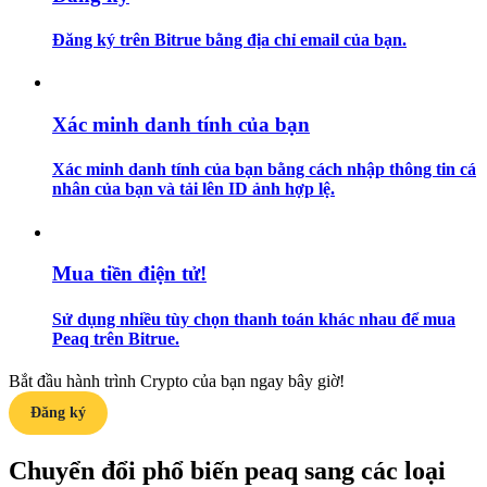
Đăng ký trên Bitrue bằng địa chỉ email của bạn.
Hướng dẫn
Hướng dẫn giao dịch Spot
Xác minh danh tính của bạn
Xác minh danh tính của bạn bằng cách nhập thông tin cá
nhân của bạn và tải lên ID ảnh hợp lệ.
Mua tiền điện tử!
Chiến lược giao dịch
Sử dụng nhiều tùy chọn thanh toán khác nhau để mua
Peaq trên Bitrue.
Học cách duy trì lợi nhuận
Bắt đầu hành trình Crypto của bạn ngay bây giờ!
Đăng ký
Chuyển đổi phổ biến peaq sang các loại