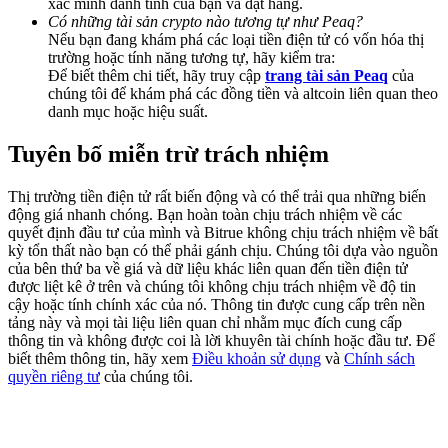
xác minh danh tính của bạn và đặt hàng.
Share 500000 CASHCAT prize pool
Có những tài sản crypto nào tương tự như Peaq?
Nếu bạn đang khám phá các loại tiền điện tử có vốn hóa thị
trường hoặc tính năng tương tự, hãy kiểm tra:
Để biết thêm chi tiết, hãy truy cập
trang tài sản Peaq
của
chúng tôi để khám phá các đồng tiền và altcoin liên quan theo
Exclusive for BitMart Users
danh mục hoặc hiệu suất.
Register & Trade to Win 500,000 USDT
Tuyên bố miễn trừ trách nhiệm
Thị trường tiền điện tử rất biến động và có thể trải qua những biến
Precious Metals Trading Carnival
động giá nhanh chóng. Bạn hoàn toàn chịu trách nhiệm về các
quyết định đầu tư của mình và Bitrue không chịu trách nhiệm về bất
Trade Gold & Silver · 33,333 USDT Bonus
kỳ tổn thất nào bạn có thể phải gánh chịu. Chúng tôi dựa vào nguồn
của bên thứ ba về giá và dữ liệu khác liên quan đến tiền điện tử
được liệt kê ở trên và chúng tôi không chịu trách nhiệm về độ tin
cậy hoặc tính chính xác của nó. Thông tin được cung cấp trên nền
tảng này và mọi tài liệu liên quan chỉ nhằm mục đích cung cấp
USDT New User Exclusive 10% APR
thông tin và không được coi là lời khuyên tài chính hoặc đầu tư. Để
biết thêm thông tin, hãy xem
Điều khoản sử dụng
và
Chính sách
USDT Flexible Staking | Daily Rewards
quyền riêng tư
của chúng tôi.