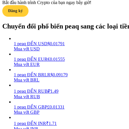
Bắt đầu hành trình Crypto của bạn ngay bây giờ!
Đăng ký
Hướng dẫn
Hướng dẫn giao dịch Spot
Chuyển đổi phổ biến peaq sang các loại tiền
1
peaq
ĐẾN
USD
$
0.01791
Mua với USD
1
peaq
ĐẾN
EUR
€
0.01555
Mua với EUR
1
peaq
ĐẾN
BRL
R$
0.09179
Mua với BRL
Chiến lược giao dịch
Học cách duy trì lợi nhuận
1
peaq
ĐẾN
RUB
₽
1.49
Mua với RUB
1
peaq
ĐẾN
GBP
£
0.01331
Mua với GBP
1
peaq
ĐẾN
INR
₹
1.71
Mua với INR