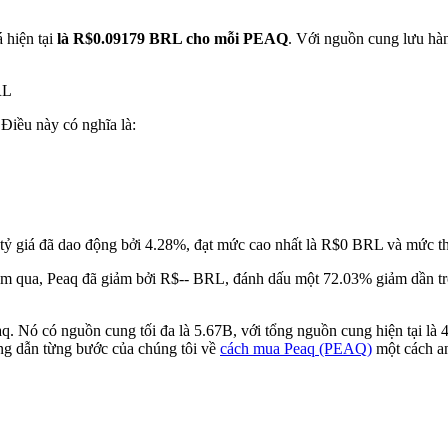
 hiện tại
là R$0.09179 BRL cho mỗi PEAQ
. Với nguồn cung lưu hà
RL
 Điều này có nghĩa là:
 tỷ giá đã dao động bởi 4.28%, đạt mức cao nhất là R$0 BRL và mức t
m qua, Peaq đã giảm bởi R$-- BRL, đánh dấu một 72.03% giảm dần tron
q. Nó có nguồn cung tối đa là 5.67B, với tổng nguồn cung hiện tại là
ớng dẫn từng bước của chúng tôi về
cách mua Peaq (PEAQ)
một cách an