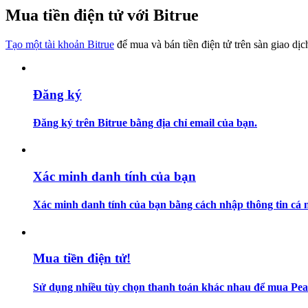
Trở thành Nhà giao dịch Sao chép
Mua tiền điện tử với Bitrue
Tận hưởng chia sẻ lợi nhuận và hoa hồng giao dịch sao chép
Tạo một tài khoản Bitrue
để mua và bán tiền điện tử trên sàn giao dịc
Đăng ký
Đăng ký trên Bitrue bằng địa chỉ email của bạn.
Thông tin
Xác minh danh tính của bạn
Phân tích dữ liệu lớn bao gồm thông tin giao dịch, v.v.
Xác minh danh tính của bạn bằng cách nhập thông tin cá n
Mua tiền điện tử!
Sử dụng nhiều tùy chọn thanh toán khác nhau để mua Peaq