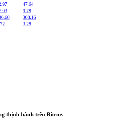
2.97
47.64
7.03
9.78
36.60
308.16
.72
3.28
ang thịnh hành trên
Bitrue
.