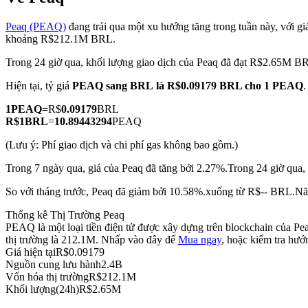
Peaq (PEAQ)
đang trải qua một xu hướng tăng trong tuần này, với giá
khoảng R$212.1M BRL.
Trong 24 giờ qua, khối lượng giao dịch của Peaq đã đạt R$2.65M B
COIN-M Futures
Hiện tại, tỷ giá
PEAQ sang BRL
là R$0.09179 BRL cho 1 PEAQ
.
Futures sử dụng token làm tài sản thế chấp
1
PEAQ
=
R$
0.09179
BRL
R$
1
BRL
=
10.89443294
PEAQ
TradFi
(Lưu ý: Phí giao dịch và chi phí gas không bao gồm.)
Phái sinh cổ phiếu, ngoại hối, kim loại quý và hàng hóa
Trong 7 ngày qua, giá của Peaq đã tăng bởi 2.27%.
Trong 24 giờ qua,
So với tháng trước, Peaq đã giảm bởi 10.58%.xuống từ R$-- BRL.
Nă
Thống kê Thị Trường Peaq
PEAQ là một loại tiền điện tử được xây dựng trên blockchain của Pea
thị trường là 212.1M. Nhấp vào đây để
Mua ngay
, hoặc kiểm tra hư
Giá hiện tại
R$
0.09179
Nguồn cung lưu hành
2.4B
Vốn hóa thị trường
R$
212.1M
Khối lượng(24h)
R$
2.65M
USDC Futures vĩnh cửu