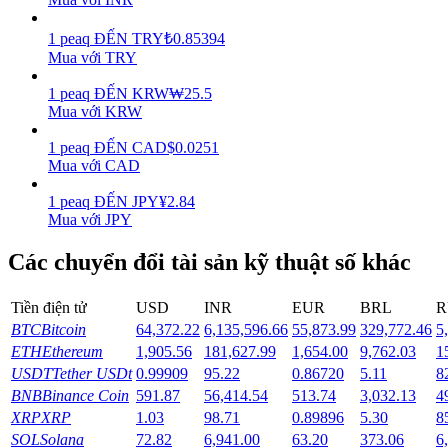
Earn
1
peaq
ĐẾN
TRY
₺
0.85394
Mua với TRY
1
peaq
ĐẾN
KRW
₩
25.5
Mua với KRW
1
peaq
ĐẾN
CAD
$
0.0251
Mua với CAD
1
peaq
ĐẾN
JPY
¥
2.84
Mua với JPY
Power Piggy
Các chuyển đổi tài sản kỹ thuật số khác
Làm cho tài sản của bạn tăng giá trị đều đặn
Tiền điện tử
USD
INR
EUR
BRL
R
BTC
Bitcoin
64,372.22
6,135,596.66
55,873.99
329,772.46
5
ETH
Ethereum
1,905.56
181,627.99
1,654.00
9,762.03
1
USDT
Tether USDt
0.99909
95.22
0.86720
5.11
8
BNB
Binance Coin
591.87
56,414.54
513.74
3,032.13
4
XRP
XRP
1.03
98.71
0.89896
5.30
8
SOL
Solana
72.82
6,941.00
63.20
373.06
6