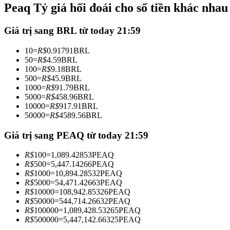
Peaq Tỷ giá hối đoái cho số tiền khác nhau
Futures sử dụng USDC làm tài sản thế chấp
Giá trị sang BRL từ today 21:59
10
=
R$
0.91791
BRL
50
=
R$
4.59
BRL
100
=
R$
9.18
BRL
500
=
R$
45.9
BRL
1000
=
R$
91.79
BRL
5000
=
R$
458.96
BRL
10000
=
R$
917.91
BRL
50000
=
R$
4589.56
BRL
Sao chép Giao dịch
Tham gia cùng các nhà giao dịch hàng đầu
Giá trị sang PEAQ từ today 21:59
R$
100
=
1,089.42853
PEAQ
R$
500
=
5,447.14266
PEAQ
R$
1000
=
10,894.28532
PEAQ
R$
5000
=
54,471.42663
PEAQ
R$
10000
=
108,942.85326
PEAQ
R$
50000
=
544,714.26632
PEAQ
R$
100000
=
1,089,428.53265
PEAQ
R$
500000
=
5,447,142.66325
PEAQ