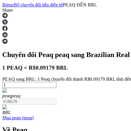
Bitrue
Bộ chuyển đổi tiền điện tử
PEAQ
ĐẾN
BRL
Share
Hợp đồng tương lai
Chuyển đổi Peaq
peaq
sang Brazilian Rea
1 PEAQ = R$0.09179 BRL
PEAQ sang BRL: 1 Peaq chuyển đổi thành R$0.09179 BRL tính đến
USDT Futures
peaq
peaq
Futures sử dụng USDT làm tài sản thế chấp
BRL
Mua
peaq
(
peaq
)
Về Peaq