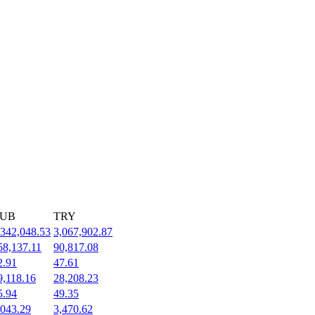
UB
TRY
,342,048.53
3,067,902.87
58,137.11
90,817.08
2.91
47.61
9,118.16
28,208.23
5.94
49.35
,043.29
3,470.62