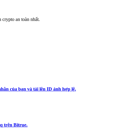
h crypto an toàn nhất.
hân của bạn và tải lên ID ảnh hợp lệ.
 trên Bitrue.