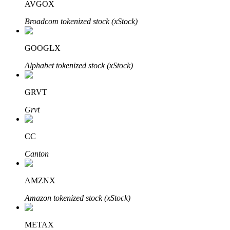
AVGOX
Broadcom tokenized stock (xStock)
Khóa BTR
GOOGLX
Đầu tư độc quyền cho người nắm giữ BTR
Alphabet tokenized stock (xStock)
GRVT
Grvt
CC
Canton
Khoản vay
Dịch vụ vay được hỗ trợ bằng tiền điện tử
AMZNX
Amazon tokenized stock (xStock)
METAX