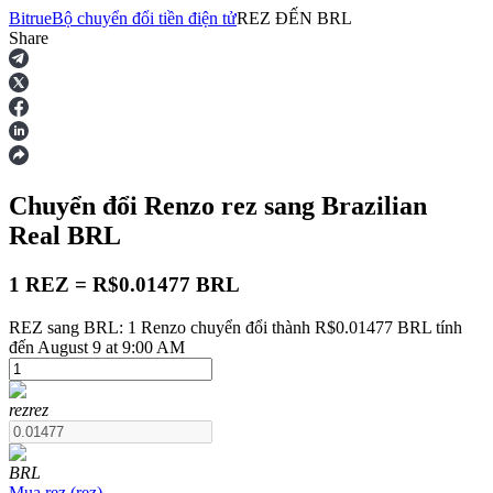
Bitrue
Bộ chuyển đổi tiền điện tử
REZ
ĐẾN
BRL
Share
Hợp đồng tương lai
Chuyển đổi Renzo
rez
sang Brazilian
Real
BRL
1 REZ = R$0.01477 BRL
REZ sang BRL: 1 Renzo chuyển đổi thành R$0.01477 BRL tính
USDT Futures
đến August 9 at 9:00 AM
Futures sử dụng USDT làm tài sản thế chấp
rez
rez
BRL
Mua
rez
(
rez
)