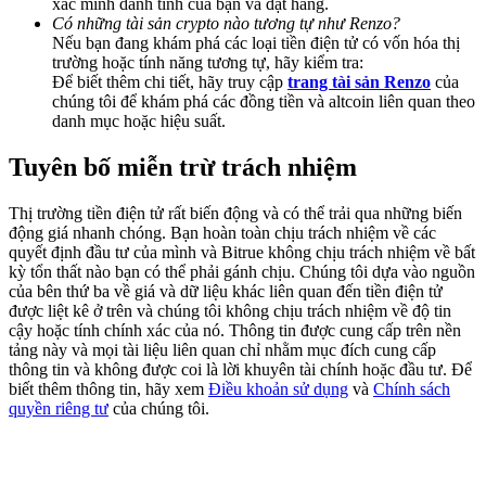
xác minh danh tính của bạn và đặt hàng.
Deposit & Trade BTC to Share 25000 USDT prize pool!
Có những tài sản crypto nào tương tự như Renzo?
Nếu bạn đang khám phá các loại tiền điện tử có vốn hóa thị
trường hoặc tính năng tương tự, hãy kiểm tra:
Để biết thêm chi tiết, hãy truy cập
trang tài sản Renzo
của
chúng tôi để khám phá các đồng tiền và altcoin liên quan theo
Deposit CASHCAT & Win
danh mục hoặc hiệu suất.
Share 500000 CASHCAT prize pool
Tuyên bố miễn trừ trách nhiệm
Thị trường tiền điện tử rất biến động và có thể trải qua những biến
Exclusive for BitMart Users
động giá nhanh chóng. Bạn hoàn toàn chịu trách nhiệm về các
quyết định đầu tư của mình và Bitrue không chịu trách nhiệm về bất
Register & Trade to Win 500,000 USDT
kỳ tổn thất nào bạn có thể phải gánh chịu. Chúng tôi dựa vào nguồn
của bên thứ ba về giá và dữ liệu khác liên quan đến tiền điện tử
được liệt kê ở trên và chúng tôi không chịu trách nhiệm về độ tin
cậy hoặc tính chính xác của nó. Thông tin được cung cấp trên nền
tảng này và mọi tài liệu liên quan chỉ nhằm mục đích cung cấp
Precious Metals Trading Carnival
thông tin và không được coi là lời khuyên tài chính hoặc đầu tư. Để
biết thêm thông tin, hãy xem
Điều khoản sử dụng
và
Chính sách
Trade Gold & Silver · 33,333 USDT Bonus
quyền riêng tư
của chúng tôi.