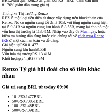
BRL.
Năm qua, Renzo đã giảm bởi R$-- BRL, đánh dấu một
81.76% giảm dần trong giá trị.
Futures sử dụng USDC làm tài sản thế chấp
Thống kê Thị Trường Renzo
REZ là một loại tiền điện tử được xây dựng trên blockchain của
Renzo. Nó có nguồn cung tối đa là 10B, với tổng nguồn cung hiện
tại là 9.81B và nguồn cung lưu hành là 8.55B, mang lại cho nó một
vốn hóa thị trường là 113.41M. Nhấp vào đây để
Mua ngay
, hoặc
kiểm tra hướng dẫn từng bước của chúng tôi về
cách mua Renzo
(REZ)
một cách an toàn và dễ dàng.
Giá hiện tại
R$
0.01477
Nguồn cung lưu hành
8.55B
Vốn hóa thị trường
R$
113.41M
Sao chép Giao dịch
Khối lượng(24h)
R$
77.9M
Tham gia cùng các nhà giao dịch hàng đầu
Renzo Tỷ giá hối đoái cho số tiền khác
nhau
Giá trị sang BRL từ today 09:00
10
=
R$
0.1477
BRL
50
=
R$
0.73851
BRL
100
=
R$
1.48
BRL
500
=
R$
7.39
BRL