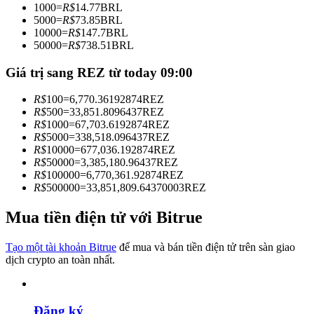
1000
=
R$
14.77
BRL
Trở thành Nhà giao dịch Sao chép
5000
=
R$
73.85
BRL
10000
=
R$
147.7
BRL
Tận hưởng chia sẻ lợi nhuận và hoa hồng giao dịch sao chép
50000
=
R$
738.51
BRL
Giá trị sang REZ từ today 09:00
R$
100
=
6,770.36192874
REZ
R$
500
=
33,851.8096437
REZ
R$
1000
=
67,703.6192874
REZ
R$
5000
=
338,518.096437
REZ
R$
10000
=
677,036.192874
REZ
R$
50000
=
3,385,180.96437
REZ
R$
100000
=
6,770,361.92874
REZ
Thông tin
R$
500000
=
33,851,809.64370003
REZ
Phân tích dữ liệu lớn bao gồm thông tin giao dịch, v.v.
Mua tiền điện tử với Bitrue
Tạo một tài khoản Bitrue
để mua và bán tiền điện tử trên sàn giao
dịch crypto an toàn nhất.
Đăng ký