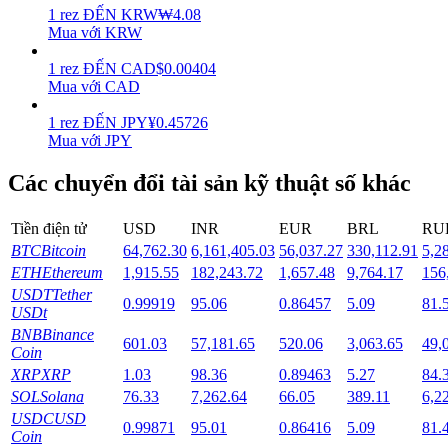
1
rez
ĐẾN
KRW
₩
4.08
Mua với KRW
Staking
1
rez
ĐẾN
CAD
$
0.00404
Lợi nhuận cao và truy cập ngay lập tức
Mua với CAD
1
rez
ĐẾN
JPY
¥
0.45726
Mua với JPY
Các chuyển đổi tài sản kỹ thuật số khác
Tiền điện tử
USD
INR
EUR
BRL
RU
BTC
Bitcoin
64,762.30
6,161,405.03
56,037.27
330,112.91
5,2
ETH
Ethereum
1,915.55
182,243.72
1,657.48
9,764.17
156
Launchpool
USDT
Tether
0.99919
95.06
0.86457
5.09
81.
Đặt cọc linh hoạt để kiếm được các token phổ biến.
USDt
BNB
Binance
601.03
57,181.65
520.06
3,063.65
49,
Coin
XRP
XRP
1.03
98.36
0.89463
5.27
84.
SOL
Solana
76.33
7,262.64
66.05
389.11
6,2
USDC
USD
0.99871
95.01
0.86416
5.09
81.
Coin