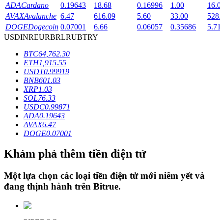
ADA
Cardano
0.19643
18.68
0.16996
1.00
16.
AVAX
Avalanche
6.47
616.09
5.60
33.00
528
DOGE
Dogecoin
0.07001
6.66
0.06057
0.35686
5.7
Khóa BTR
USD
INR
EUR
BRL
RUB
TRY
Đầu tư độc quyền cho người nắm giữ BTR
BTC
64,762.30
ETH
1,915.55
USDT
0.99919
BNB
601.03
XRP
1.03
SOL
76.33
USDC
0.99871
ADA
0.19643
AVAX
6.47
DOGE
0.07001
Khoản vay
Khám phá thêm tiền điện tử
Dịch vụ vay được hỗ trợ bằng tiền điện tử
Một lựa chọn các loại tiền điện tử mới niêm yết và
đang thịnh hành trên
Bitrue
.