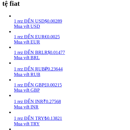
tệ fiat
Earn
1
rez
ĐẾN
USD
$
0.00289
Mua với USD
1
rez
ĐẾN
EUR
€
0.0025
Mua với EUR
1
rez
ĐẾN
BRL
R$
0.01477
Mua với BRL
1
rez
ĐẾN
RUB
₽
0.23644
Power Piggy
Mua với RUB
Làm cho tài sản của bạn tăng giá trị đều đặn
1
rez
ĐẾN
GBP
£
0.00215
Mua với GBP
1
rez
ĐẾN
INR
₹
0.27568
Mua với INR
1
rez
ĐẾN
TRY
₺
0.13821
Mua với TRY