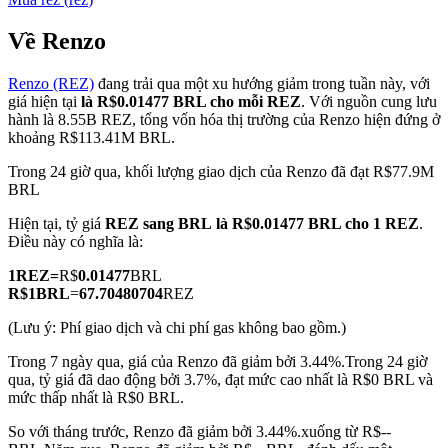
Về Renzo
Renzo (REZ)
đang trải qua một xu hướng giảm trong tuần này, với
COIN-M Futures
giá hiện tại
là R$0.01477 BRL cho mỗi REZ
. Với nguồn cung lưu
hành là 8.55B REZ, tổng vốn hóa thị trường của Renzo hiện đứng ở
Futures sử dụng token làm tài sản thế chấp
khoảng R$113.41M BRL.
Trong 24 giờ qua, khối lượng giao dịch của Renzo đã đạt R$77.9M
BRL
TradFi
Hiện tại, tỷ giá
REZ sang BRL
là R$0.01477 BRL cho 1 REZ
.
Phái sinh cổ phiếu, ngoại hối, kim loại quý và hàng hóa
Điều này có nghĩa là:
1
REZ
=
R$
0.01477
BRL
R$
1
BRL
=
67.70480704
REZ
(Lưu ý: Phí giao dịch và chi phí gas không bao gồm.)
Trong 7 ngày qua, giá của Renzo đã giảm bởi 3.44%.
Trong 24 giờ
qua, tỷ giá đã dao động bởi 3.7%, đạt mức cao nhất là R$0 BRL và
mức thấp nhất là R$0 BRL.
So với tháng trước, Renzo đã giảm bởi 3.44%.xuống từ R$--
USDC Futures vĩnh cửu