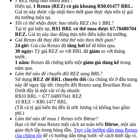
1 REZ bằng bao nhiêu BRL?
Hiện tại,
1 Renzo (REZ) có giá khoảng R$0.01477 BRL.
Giá trị này được cập nhật theo thời gian thực dựa trên tỷ giá
thị trường hiện tại.
Tôi có thể nhận được bao nhiêu REZ cho 1 BRL?
Tại tỷ giá hiện tại,
R$1 BRL có thể mua được 67.70480704
REZ.
Giá trị này dao động dựa trên điều kiện thị trường.
Giới thiệu
Giá Renzo đã thay đổi như thế nào theo thời gian?
24 giờ:
Giá của Renzo đã
tăng hơi
kể từ hôm qua.
Mời một người bạn để nhận phần thưởng tiền mặt
30 ngày:
Tỷ giá REZ so với BRL đã
giảm
so với tháng
trước.
BTC Welcome Rewards
1 năm:
Renzo đã chứng kiến một
giảm giá đáng kể
trong
năm qua.
Làm thế nào để chuyển đổi REZ sang BRL?
Sử dụng
REZ để BRL chuyển đổi
của chúng tôi ở đầu trang
này để ngay lập tức chuyển đổi Renzo sang Brazilian Real.
Dưới đây là một vài ví dụ nhanh:
R$10 BRL = 677.04807041 REZ
10 REZ = R$0.1477 BRL
(Tất cả tỷ giá hiển thị đều là ước lượng và không bao gồm
phí.)
Làm thế nào để mua 1 Renzo trên Bitrue?
Bạn có thể mua Renzo một cách an toàn trên
Bitrue
, một sàn
giao dịch tập trung hàng đầu.
Truy cập hướng dẫn mua Renzo
BTC Welcome Rewards
của chúng tôi
để có hướng dẫn từng bước về cách thiết lập ví,