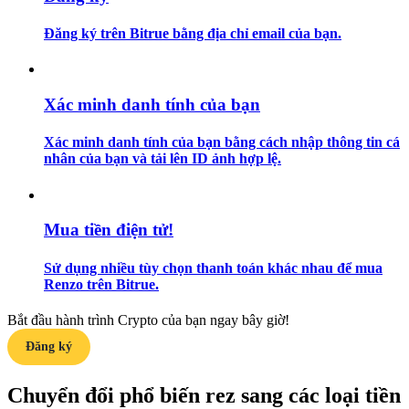
Đăng ký trên Bitrue bằng địa chỉ email của bạn.
Hướng dẫn
Hướng dẫn giao dịch Spot
Xác minh danh tính của bạn
Xác minh danh tính của bạn bằng cách nhập thông tin cá
nhân của bạn và tải lên ID ảnh hợp lệ.
Mua tiền điện tử!
Chiến lược giao dịch
Sử dụng nhiều tùy chọn thanh toán khác nhau để mua
Renzo trên Bitrue.
Học cách duy trì lợi nhuận
Bắt đầu hành trình Crypto của bạn ngay bây giờ!
Đăng ký
Chuyển đổi phổ biến rez sang các loại tiền