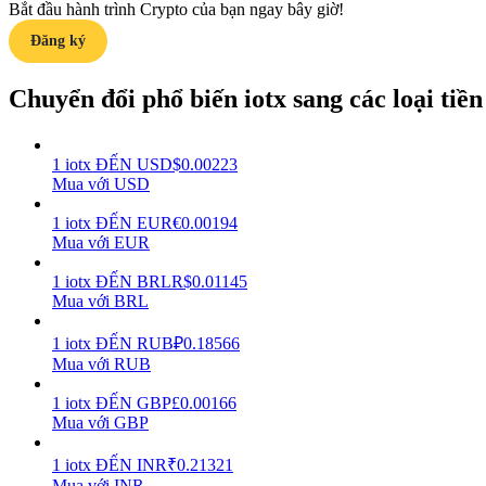
Bắt đầu hành trình Crypto của bạn ngay bây giờ!
Đăng ký
Hướng dẫn
Hướng dẫn giao dịch Spot
Chuyển đổi phổ biến iotx sang các loại tiền 
1
iotx
ĐẾN
USD
$
0.00223
Mua với USD
1
iotx
ĐẾN
EUR
€
0.00194
Mua với EUR
1
iotx
ĐẾN
BRL
R$
0.01145
Mua với BRL
Chiến lược giao dịch
Học cách duy trì lợi nhuận
1
iotx
ĐẾN
RUB
₽
0.18566
Mua với RUB
1
iotx
ĐẾN
GBP
£
0.00166
Mua với GBP
1
iotx
ĐẾN
INR
₹
0.21321
Mua với INR