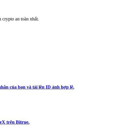
h crypto an toàn nhất.
hân của bạn và tải lên ID ảnh hợp lệ.
X trên Bitrue.