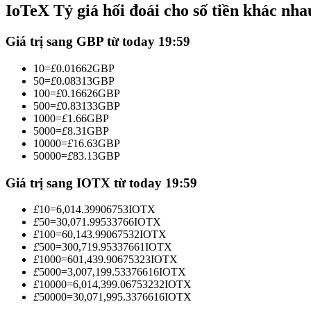
IoTeX Tỷ giá hối đoái cho số tiền khác nha
Futures sử dụng USDC làm tài sản thế chấp
Giá trị sang GBP từ today 19:59
10
=
£
0.01662
GBP
50
=
£
0.08313
GBP
100
=
£
0.16626
GBP
500
=
£
0.83133
GBP
1000
=
£
1.66
GBP
5000
=
£
8.31
GBP
10000
=
£
16.63
GBP
50000
=
£
83.13
GBP
Sao chép Giao dịch
Tham gia cùng các nhà giao dịch hàng đầu
Giá trị sang IOTX từ today 19:59
£
10
=
6,014.39906753
IOTX
£
50
=
30,071.99533766
IOTX
£
100
=
60,143.99067532
IOTX
£
500
=
300,719.95337661
IOTX
£
1000
=
601,439.90675323
IOTX
£
5000
=
3,007,199.53376616
IOTX
£
10000
=
6,014,399.06753232
IOTX
£
50000
=
30,071,995.3376616
IOTX