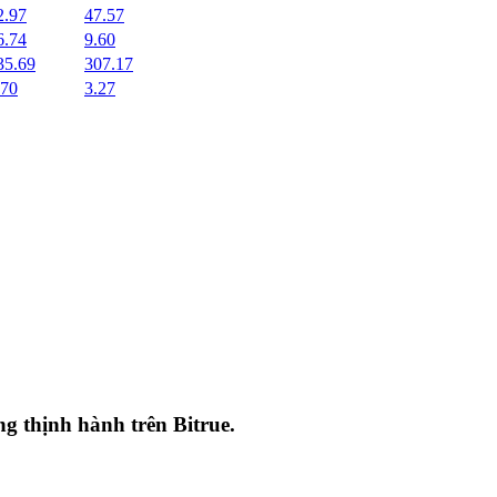
2.97
47.57
6.74
9.60
35.69
307.17
.70
3.27
ang thịnh hành trên
Bitrue
.