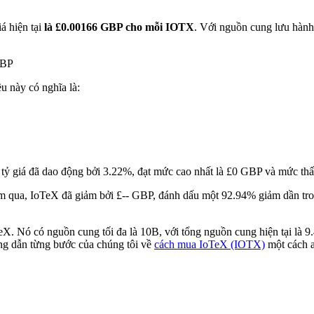
á hiện tại
là £0.00166 GBP cho mỗi IOTX
. Với nguồn cung lưu hành
GBP
ều này có nghĩa là:
 tỷ giá đã dao động bởi 3.22%, đạt mức cao nhất là £0 GBP và mức thấ
 qua, IoTeX đã giảm bởi £-- GBP, đánh dấu một 92.94% giảm dần trong
TeX. Nó có nguồn cung tối đa là 10B, với tổng nguồn cung hiện tại là 
ớng dẫn từng bước của chúng tôi về
cách mua IoTeX (IOTX)
một cách a