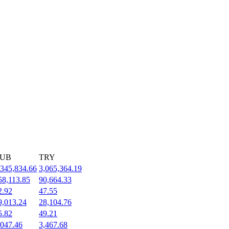
UB
TRY
,345,834.66
3,065,364.19
58,113.85
90,664.33
2.92
47.55
9,013.24
28,104.76
5.82
49.21
,047.46
3,467.68