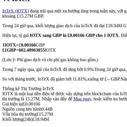
IoTeX (IOTX)
đang trải qua một xu hướng tăng trong tuần này, với gi
khoảng £15.27M GBP.
Trong 24 giờ qua, khối lượng giao dịch của IoTeX đã đạt £18.94M 
COIN-M Futures
Hiện tại, tỷ giá
IOTX sang GBP
là £0.00166 GBP cho 1 IOTX
. Đi
Futures sử dụng token làm tài sản thế chấp
1
IOTX
=
£
0.00166
GBP
£
1
GBP
=
602.40963855
IOTX
TradFi
(Lưu ý: Phí giao dịch và chi phí gas không bao gồm.)
Phái sinh cổ phiếu, ngoại hối, kim loại quý và hàng hóa
Trong 7 ngày qua, giá của IoTeX đã tăng bởi 0.9%.
Trong 24 giờ qua,
So với tháng trước, IoTeX đã giảm bởi 11.81%.xuống từ £-- GBP.
Năm
Thống kê Thị Trường IoTeX
IOTX là một loại tiền điện tử được xây dựng trên blockchain của Io
thị trường là 15.27M. Nhấp vào đây để
Mua ngay
, hoặc kiểm tra hư
Giá hiện tại
£
0.00166
Nguồn cung lưu hành
9.44B
Vốn hóa thị trường
£
15.27M
Khối lượng(24h)
£
18.94M
USDC Futures vĩnh cửu