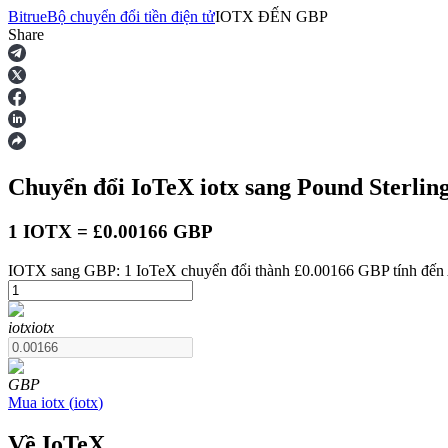
Bitrue
Bộ chuyển đổi tiền điện tử
IOTX
ĐẾN
GBP
Share
Hợp đồng tương lai
Chuyển đổi IoTeX
iotx
sang Pound Sterlin
1 IOTX = £0.00166 GBP
IOTX sang GBP: 1 IoTeX chuyển đổi thành £0.00166 GBP tính đến 
USDT Futures
iotx
iotx
Futures sử dụng USDT làm tài sản thế chấp
GBP
Mua
iotx
(
iotx
)
Về IoTeX