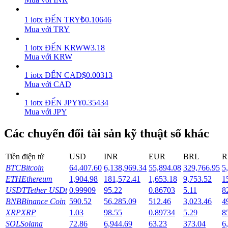
Earn
1
iotx
ĐẾN
TRY
₺
0.10646
Mua với TRY
1
iotx
ĐẾN
KRW
₩
3.18
Mua với KRW
1
iotx
ĐẾN
CAD
$
0.00313
Mua với CAD
1
iotx
ĐẾN
JPY
¥
0.35434
Mua với JPY
Power Piggy
Các chuyển đổi tài sản kỹ thuật số khác
Làm cho tài sản của bạn tăng giá trị đều đặn
Tiền điện tử
USD
INR
EUR
BRL
R
BTC
Bitcoin
64,407.60
6,138,969.34
55,894.08
329,766.95
5
ETH
Ethereum
1,904.98
181,572.41
1,653.18
9,753.52
1
USDT
Tether USDt
0.99909
95.22
0.86703
5.11
8
BNB
Binance Coin
590.52
56,285.09
512.46
3,023.46
4
XRP
XRP
1.03
98.55
0.89734
5.29
8
SOL
Solana
72.86
6,944.69
63.23
373.04
6