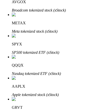
AVGOX
Broadcom tokenized stock (xStock)
Khóa BTR
METAX
Đầu tư độc quyền cho người nắm giữ BTR
Meta tokenized stock (xStock)
SPYX
SP500 tokenized ETF (xStock)
QQQX
Nasdaq tokenized ETF (xStock)
Khoản vay
Dịch vụ vay được hỗ trợ bằng tiền điện tử
AAPLX
Apple tokenized stock (xStock)
GRVT