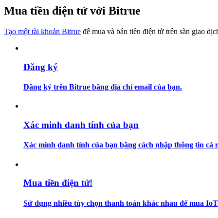
Trở thành Nhà giao dịch Sao chép
Mua tiền điện tử với Bitrue
Tận hưởng chia sẻ lợi nhuận và hoa hồng giao dịch sao chép
Tạo một tài khoản Bitrue
để mua và bán tiền điện tử trên sàn giao dịc
Đăng ký
Đăng ký trên Bitrue bằng địa chỉ email của bạn.
Thông tin
Xác minh danh tính của bạn
Phân tích dữ liệu lớn bao gồm thông tin giao dịch, v.v.
Xác minh danh tính của bạn bằng cách nhập thông tin cá n
Mua tiền điện tử!
Sử dụng nhiều tùy chọn thanh toán khác nhau để mua IoTe