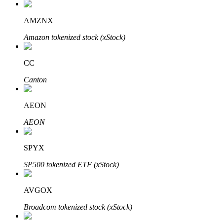
AMZNX
Amazon tokenized stock (xStock)
Đối tác Bitrue
CC
Canton
AEON
AEON
SPYX
Đối tác Bitrue
SP500 tokenized ETF (xStock)
Lên đến 65% hoa hồng!
AVGOX
Broadcom tokenized stock (xStock)