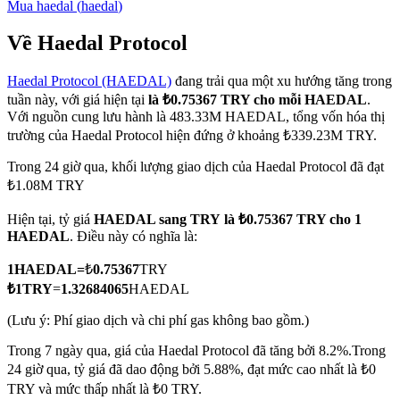
Mua
haedal
(
haedal
)
Về Haedal Protocol
Haedal Protocol (HAEDAL)
đang trải qua một xu hướng tăng trong
COIN-M Futures
tuần này, với giá hiện tại
là ₺0.75367 TRY cho mỗi HAEDAL
.
Futures sử dụng token làm tài sản thế chấp
Với nguồn cung lưu hành là 483.33M HAEDAL, tổng vốn hóa thị
trường của Haedal Protocol hiện đứng ở khoảng ₺339.23M TRY.
Trong 24 giờ qua, khối lượng giao dịch của Haedal Protocol đã đạt
TradFi
₺1.08M TRY
Phái sinh cổ phiếu, ngoại hối, kim loại quý và hàng hóa
Hiện tại, tỷ giá
HAEDAL sang TRY
là ₺0.75367 TRY cho 1
HAEDAL
. Điều này có nghĩa là:
1
HAEDAL
=
₺
0.75367
TRY
₺
1
TRY
=
1.32684065
HAEDAL
(Lưu ý: Phí giao dịch và chi phí gas không bao gồm.)
Trong 7 ngày qua, giá của Haedal Protocol đã tăng bởi 8.2%.
Trong
24 giờ qua, tỷ giá đã dao động bởi 5.88%, đạt mức cao nhất là ₺0
USDC Futures vĩnh cửu
TRY và mức thấp nhất là ₺0 TRY.