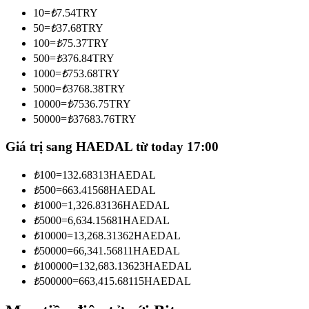
Trở thành Nhà giao dịch Sao chép
10
=
₺
7.54
TRY
50
=
₺
37.68
TRY
Tận hưởng chia sẻ lợi nhuận và hoa hồng giao dịch sao chép
100
=
₺
75.37
TRY
500
=
₺
376.84
TRY
1000
=
₺
753.68
TRY
5000
=
₺
3768.38
TRY
10000
=
₺
7536.75
TRY
50000
=
₺
37683.76
TRY
Giá trị sang HAEDAL từ today 17:00
Thông tin
₺
100
=
132.68313
HAEDAL
₺
500
=
663.41568
HAEDAL
Phân tích dữ liệu lớn bao gồm thông tin giao dịch, v.v.
₺
1000
=
1,326.83136
HAEDAL
₺
5000
=
6,634.15681
HAEDAL
₺
10000
=
13,268.31362
HAEDAL
₺
50000
=
66,341.56811
HAEDAL
₺
100000
=
132,683.13623
HAEDAL
₺
500000
=
663,415.68115
HAEDAL