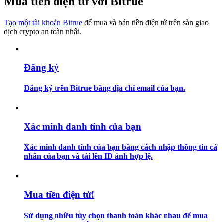
Mua tiền điện tử với Bitrue
Hướng dẫn
Tạo một tài khoản Bitrue
để mua và bán tiền điện tử trên sàn giao
dịch crypto an toàn nhất.
Hướng dẫn giao dịch Spot
Đăng ký
Đăng ký trên Bitrue bằng địa chỉ email của bạn.
Xác minh danh tính của bạn
Chiến lược giao dịch
Xác minh danh tính của bạn bằng cách nhập thông tin cá
nhân của bạn và tải lên ID ảnh hợp lệ.
Học cách duy trì lợi nhuận
Mua tiền điện tử!
Sử dụng nhiều tùy chọn thanh toán khác nhau để mua