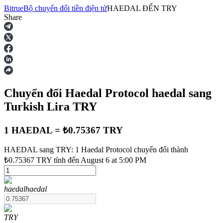
Bitrue
Bộ chuyển đổi tiền điện tử
HAEDAL
ĐẾN
TRY
Share
Hợp đồng tương lai
Chuyển đổi Haedal Protocol
haedal
sang
Turkish Lira
TRY
1 HAEDAL = ₺0.75367 TRY
HAEDAL sang TRY: 1 Haedal Protocol chuyển đổi thành
USDT Futures
₺0.75367 TRY tính đến August 6 at 5:00 PM
Futures sử dụng USDT làm tài sản thế chấp
haedal
haedal
TRY