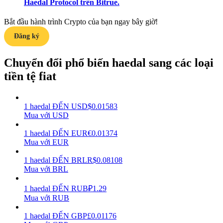
Haedal Protocol trên Bitrue.
Earn
Bắt đầu hành trình Crypto của bạn ngay bây giờ!
Đăng ký
Chuyển đổi phổ biến haedal sang các loại
tiền tệ fiat
1
haedal
ĐẾN
USD
$
0.01583
Mua với USD
Power Piggy
1
haedal
ĐẾN
EUR
€
0.01374
Làm cho tài sản của bạn tăng giá trị đều đặn
Mua với EUR
1
haedal
ĐẾN
BRL
R$
0.08108
Mua với BRL
1
haedal
ĐẾN
RUB
₽
1.29
Mua với RUB
1
haedal
ĐẾN
GBP
£
0.01176