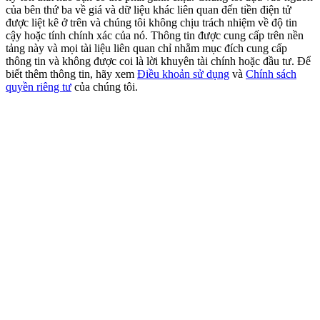
New Listing Futures Fest
của bên thứ ba về giá và dữ liệu khác liên quan đến tiền điện tử
được liệt kê ở trên và chúng tôi không chịu trách nhiệm về độ tin
Trade New Futures, Win 200,000 USDT
cậy hoặc tính chính xác của nó. Thông tin được cung cấp trên nền
tảng này và mọi tài liệu liên quan chỉ nhằm mục đích cung cấp
thông tin và không được coi là lời khuyên tài chính hoặc đầu tư. Để
biết thêm thông tin, hãy xem
Điều khoản sử dụng
và
Chính sách
quyền riêng tư
của chúng tôi.
Crypto World Cup 2026: Grand Finale
77,777+3k Rewards
Thêm sự kiện
Nhận giải thưởng và phần thưởng độc quyền
Đăng nhập
Đăng ký