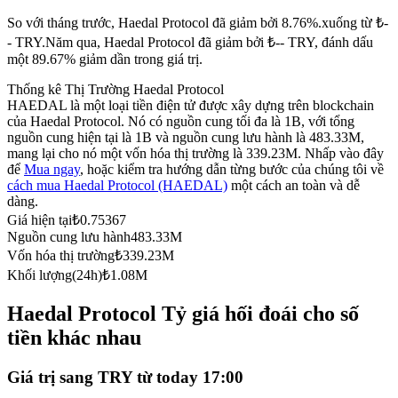
Futures sử dụng USDC làm tài sản thế chấp
So với tháng trước, Haedal Protocol đã giảm bởi 8.76%.xuống từ ₺-
- TRY.
Năm qua, Haedal Protocol đã giảm bởi ₺-- TRY, đánh dấu
một 89.67% giảm dần trong giá trị.
Thống kê Thị Trường Haedal Protocol
HAEDAL là một loại tiền điện tử được xây dựng trên blockchain
của Haedal Protocol. Nó có nguồn cung tối đa là 1B, với tổng
nguồn cung hiện tại là 1B và nguồn cung lưu hành là 483.33M,
mang lại cho nó một vốn hóa thị trường là 339.23M. Nhấp vào đây
để
Mua ngay
, hoặc kiểm tra hướng dẫn từng bước của chúng tôi về
cách mua Haedal Protocol (HAEDAL)
một cách an toàn và dễ
Sao chép Giao dịch
dàng.
Giá hiện tại
₺
0.75367
Tham gia cùng các nhà giao dịch hàng đầu
Nguồn cung lưu hành
483.33M
Vốn hóa thị trường
₺
339.23M
Khối lượng(24h)
₺
1.08M
Haedal Protocol Tỷ giá hối đoái cho số
tiền khác nhau
Giá trị sang TRY từ today 17:00