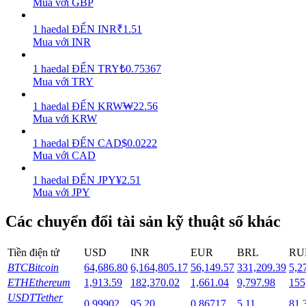
Mua với GBP
Staking
1
haedal
ĐẾN
INR
₹
1.51
Mua với INR
Lợi nhuận cao và truy cập ngay lập tức
1
haedal
ĐẾN
TRY
₺
0.75367
Mua với TRY
1
haedal
ĐẾN
KRW
₩
22.56
Mua với KRW
1
haedal
ĐẾN
CAD
$
0.0222
Mua với CAD
1
haedal
ĐẾN
JPY
¥
2.51
Launchpool
Mua với JPY
Đặt cọc linh hoạt để kiếm được các token phổ biến.
Các chuyển đổi tài sản kỹ thuật số khác
Tiền điện tử
USD
INR
EUR
BRL
RU
BTC
Bitcoin
64,686.80
6,164,805.17
56,149.57
331,209.39
5,2
ETH
Ethereum
1,913.59
182,370.02
1,661.04
9,797.98
155
USDT
Tether
0.99902
95.20
0.86717
5.11
81.