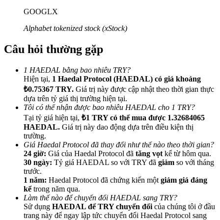
GOOGLX
Alphabet tokenized stock (xStock)
Câu hỏi thường gặp
Giới thiệu
1 HAEDAL bằng bao nhiêu TRY?
Mời một người bạn để nhận phần thưởng tiền mặt
Hiện tại,
1 Haedal Protocol (HAEDAL) có giá khoảng
₺0.75367 TRY.
Giá trị này được cập nhật theo thời gian thực
Deposit CASHCAT & Win
dựa trên tỷ giá thị trường hiện tại.
Tôi có thể nhận được bao nhiêu HAEDAL cho 1 TRY?
Tại tỷ giá hiện tại,
₺1 TRY có thể mua được 1.32684065
HAEDAL.
Giá trị này dao động dựa trên điều kiện thị
trường.
Giá Haedal Protocol đã thay đổi như thế nào theo thời gian?
24 giờ:
Giá của Haedal Protocol đã
tăng vọt
kể từ hôm qua.
30 ngày:
Tỷ giá HAEDAL so với TRY đã
giảm
so với tháng
trước.
1 năm:
Haedal Protocol đã chứng kiến một
giảm giá đáng
kể
trong năm qua.
Làm thế nào để chuyển đổi HAEDAL sang TRY?
Sử dụng
HAEDAL để TRY chuyển đổi
của chúng tôi ở đầu
Deposit CASHCAT & Win
trang này để ngay lập tức chuyển đổi Haedal Protocol sang