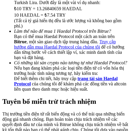
Share 500000 CASHCAT prize pool
Turkish Lira. Dưới đây là một vài ví dụ nhanh:
₺10 TRY = 13.26840659 HAEDAL
10 HAEDAL = ₺7.54 TRY
(Tất cả tỷ giá hiển thị đều là ước lượng và không bao gồm
phí.)
Exclusive for BitMart Users
Làm thế nào để mua 1 Haedal Protocol trên Bitrue?
Bạn có thể mua Haedal Protocol một cách an toàn trên
Register & Trade to Win 500,000 USDT
Bitrue
, một sàn giao dịch tập trung hàng đầu.
Truy cập
hướng dẫn mua Haedal Protocol của chúng tôi
để có hướng
dẫn từng bước về cách thiết lập ví, xác minh danh tính của
bạn và đặt hàng.
Precious Metals Trading Carnival
Có những tài sản crypto nào tương tự như Haedal Protocol?
Nếu bạn đang khám phá các loại tiền điện tử có vốn hóa thị
Trade Gold & Silver · 33,333 USDT Bonus
trường hoặc tính năng tương tự, hãy kiểm tra:
Để biết thêm chi tiết, hãy truy cập
trang tài sản Haedal
Protocol
của chúng tôi để khám phá các đồng tiền và altcoin
liên quan theo danh mục hoặc hiệu suất.
USDT New User Exclusive 10% APR
Tuyên bố miễn trừ trách nhiệm
USDT Flexible Staking | Daily Rewards
Thị trường tiền điện tử rất biến động và có thể trải qua những biến
động giá nhanh chóng. Bạn hoàn toàn chịu trách nhiệm về các
quyết định đầu tư của mình và Bitrue không chịu trách nhiệm về bất
kỳ tổn thất nào bạn có thể phải gánh chịu. Chúng tôi dựa vào nguồn