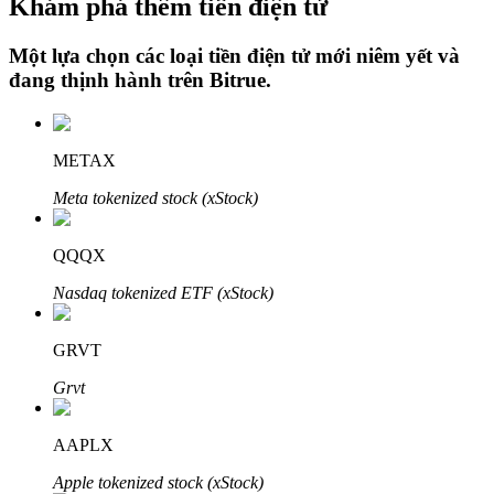
Khám phá thêm tiền điện tử
Một lựa chọn các loại tiền điện tử mới niêm yết và
đang thịnh hành trên
Bitrue
.
Đầu tư cố định và quản lý tài chính
Tận hưởng việc quản lý tài chính hiện tại và thu nhập lâu dài
METAX
Meta tokenized stock (xStock)
QQQX
Nasdaq tokenized ETF (xStock)
GRVT
Staking 101
Grvt
Tìm hiểu về kiếm thu nhập thụ động
Bitrue
AI
AAPLX
Apple tokenized stock (xStock)