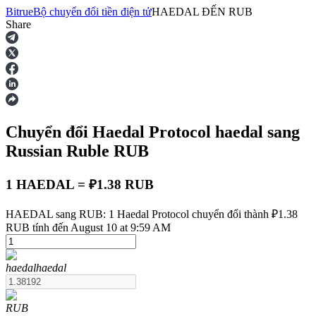
Bitrue
Bộ chuyển đổi tiền điện tử
HAEDAL
ĐẾN
RUB
Share
Hợp đồng tương lai
Chuyển đổi Haedal Protocol
haedal
sang
Russian Ruble
RUB
1 HAEDAL = ₽1.38 RUB
USDT Futures
HAEDAL sang RUB: 1 Haedal Protocol chuyển đổi thành ₽1.38
RUB tính đến August 10 at 9:59 AM
Futures sử dụng USDT làm tài sản thế chấp
haedal
haedal
RUB