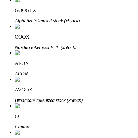
GOOGLX
Alphabet tokenized stock (xStock)
Đối tác Bitrue
QQQX
Nasdaq tokenized ETF (xStock)
AEON
AEON
AVGOX
Đối tác Bitrue
Broadcom tokenized stock (xStock)
Lên đến 65% hoa hồng!
CC
Canton