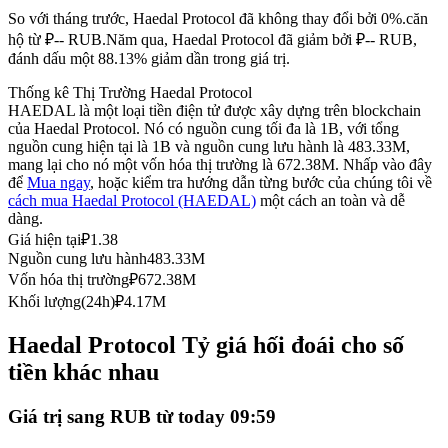
So với tháng trước, Haedal Protocol đã không thay đổi bởi 0%.căn
Futures sử dụng USDC làm tài sản thế chấp
hộ từ ₽-- RUB.
Năm qua, Haedal Protocol đã giảm bởi ₽-- RUB,
đánh dấu một 88.13% giảm dần trong giá trị.
Thống kê Thị Trường Haedal Protocol
HAEDAL là một loại tiền điện tử được xây dựng trên blockchain
của Haedal Protocol. Nó có nguồn cung tối đa là 1B, với tổng
nguồn cung hiện tại là 1B và nguồn cung lưu hành là 483.33M,
mang lại cho nó một vốn hóa thị trường là 672.38M. Nhấp vào đây
để
Mua ngay
, hoặc kiểm tra hướng dẫn từng bước của chúng tôi về
cách mua Haedal Protocol (HAEDAL)
một cách an toàn và dễ
dàng.
Sao chép Giao dịch
Giá hiện tại
₽
1.38
Nguồn cung lưu hành
483.33M
Tham gia cùng các nhà giao dịch hàng đầu
Vốn hóa thị trường
₽
672.38M
Khối lượng(24h)
₽
4.17M
Haedal Protocol Tỷ giá hối đoái cho số
tiền khác nhau
Giá trị sang RUB từ today 09:59