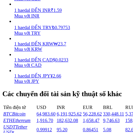
1
haedal
ĐẾN
INR
₹
1.59
Staking
Mua với INR
Lợi nhuận cao và truy cập ngay lập tức
1
haedal
ĐẾN
TRY
₺
0.79753
Mua với TRY
1
haedal
ĐẾN
KRW
₩
23.7
Mua với KRW
1
haedal
ĐẾN
CAD
$
0.0233
Mua với CAD
1
haedal
ĐẾN
JPY
¥
2.66
Mua với JPY
Launchpool
Đặt cọc linh hoạt để kiếm được các token phổ biến.
Các chuyển đổi tài sản kỹ thuật số khác
Tiền điện tử
USD
INR
EUR
BRL
RU
BTC
Bitcoin
64,983.60
6,191,925.62
56,228.62
330,448.11
5,3
ETH
Ethereum
1,916.70
182,632.08
1,658.47
9,746.63
158
USDT
Tether
0.99912
95.20
0.86451
5.08
82.
USDt