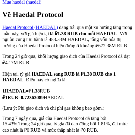
Mua
haedal
(
haedal
)
Về Haedal Protocol
Haedal Protocol (HAEDAL)
đang trải qua một xu hướng tăng trong
COIN-M Futures
tuần này, với giá hiện tại
là ₽1.38 RUB cho mỗi HAEDAL
. Với
Futures sử dụng token làm tài sản thế chấp
nguồn cung lưu hành là 483.33M HAEDAL, tổng vốn hóa thị
trường của Haedal Protocol hiện đứng ở khoảng ₽672.38M RUB.
Trong 24 giờ qua, khối lượng giao dịch của Haedal Protocol đã đạt
TradFi
₽4.17M RUB
Phái sinh cổ phiếu, ngoại hối, kim loại quý và hàng hóa
Hiện tại, tỷ giá
HAEDAL sang RUB
là ₽1.38 RUB cho 1
HAEDAL
. Điều này có nghĩa là:
1
HAEDAL
=
₽
1.38
RUB
₽
1
RUB
=
0.72363089
HAEDAL
(Lưu ý: Phí giao dịch và chi phí gas không bao gồm.)
Trong 7 ngày qua, giá của Haedal Protocol đã tăng bởi
15.43%.
Trong 24 giờ qua, tỷ giá đã dao động bởi 1.81%, đạt mức
cao nhất là ₽0 RUB và mức thấp nhất là ₽0 RUB.
USDC Futures vĩnh cửu