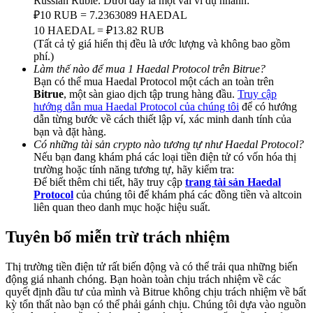
Russian Ruble. Dưới đây là một vài ví dụ nhanh:
Deposit & Trade BTC to Share 25000 USDT prize pool!
₽10 RUB = 7.2363089 HAEDAL
10 HAEDAL = ₽13.82 RUB
(Tất cả tỷ giá hiển thị đều là ước lượng và không bao gồm
phí.)
Deposit CASHCAT & Win
Làm thế nào để mua 1 Haedal Protocol trên Bitrue?
Bạn có thể mua Haedal Protocol một cách an toàn trên
Share 500000 CASHCAT prize pool
Bitrue
, một sàn giao dịch tập trung hàng đầu.
Truy cập
hướng dẫn mua Haedal Protocol của chúng tôi
để có hướng
dẫn từng bước về cách thiết lập ví, xác minh danh tính của
bạn và đặt hàng.
Có những tài sản crypto nào tương tự như Haedal Protocol?
Exclusive for BitMart Users
Nếu bạn đang khám phá các loại tiền điện tử có vốn hóa thị
trường hoặc tính năng tương tự, hãy kiểm tra:
Register & Trade to Win 500,000 USDT
Để biết thêm chi tiết, hãy truy cập
trang tài sản Haedal
Protocol
của chúng tôi để khám phá các đồng tiền và altcoin
liên quan theo danh mục hoặc hiệu suất.
Precious Metals Trading Carnival
Tuyên bố miễn trừ trách nhiệm
Trade Gold & Silver · 33,333 USDT Bonus
Thị trường tiền điện tử rất biến động và có thể trải qua những biến
động giá nhanh chóng. Bạn hoàn toàn chịu trách nhiệm về các
quyết định đầu tư của mình và Bitrue không chịu trách nhiệm về bất
kỳ tổn thất nào bạn có thể phải gánh chịu. Chúng tôi dựa vào nguồn