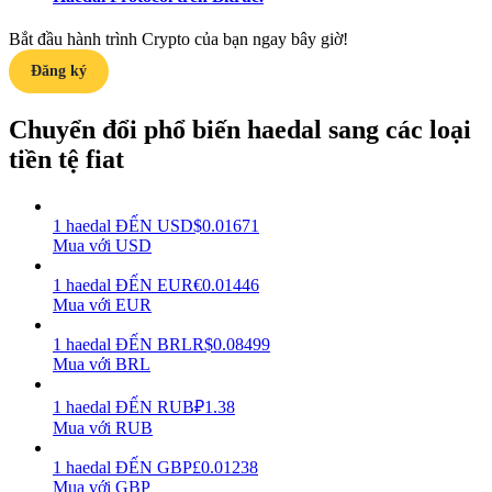
Bắt đầu hành trình Crypto của bạn ngay bây giờ!
Earn
Đăng ký
Chuyển đổi phổ biến haedal sang các loại
tiền tệ fiat
1
haedal
ĐẾN
USD
$
0.01671
Mua với USD
Power Piggy
1
haedal
ĐẾN
EUR
€
0.01446
Mua với EUR
Làm cho tài sản của bạn tăng giá trị đều đặn
1
haedal
ĐẾN
BRL
R$
0.08499
Mua với BRL
1
haedal
ĐẾN
RUB
₽
1.38
Mua với RUB
1
haedal
ĐẾN
GBP
£
0.01238
Mua với GBP