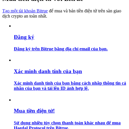
Tạo một tài khoản Bitrue
để mua và bán tiền điện tử trên sàn giao
Hướng dẫn
dịch crypto an toàn nhất.
Hướng dẫn giao dịch Spot
Đăng ký
Đăng ký trên Bitrue bằng địa chỉ email của bạn.
Xác minh danh tính của bạn
Chiến lược giao dịch
Xác minh danh tính của bạn bằng cách nhập thông tin cá
nhân của bạn và tải lên ID ảnh hợp lệ.
Học cách duy trì lợi nhuận
Mua tiền điện tử!
Sử dụng nhiều tùy chọn thanh toán khác nhau để mua
Haedal Protocol trên Bitrue.