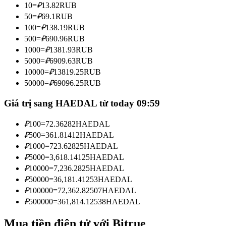
10
=
₽
13.82
RUB
Trở thành Nhà giao dịch Sao chép
50
=
₽
69.1
RUB
Tận hưởng chia sẻ lợi nhuận và hoa hồng giao dịch sao chép
100
=
₽
138.19
RUB
500
=
₽
690.96
RUB
1000
=
₽
1381.93
RUB
5000
=
₽
6909.63
RUB
10000
=
₽
13819.25
RUB
50000
=
₽
69096.25
RUB
Giá trị sang HAEDAL từ today 09:59
₽
100
=
72.36282
HAEDAL
Thông tin
₽
500
=
361.81412
HAEDAL
Phân tích dữ liệu lớn bao gồm thông tin giao dịch, v.v.
₽
1000
=
723.62825
HAEDAL
₽
5000
=
3,618.14125
HAEDAL
₽
10000
=
7,236.2825
HAEDAL
₽
50000
=
36,181.41253
HAEDAL
₽
100000
=
72,362.82507
HAEDAL
₽
500000
=
361,814.12538
HAEDAL
Mua tiền điện tử với Bitrue