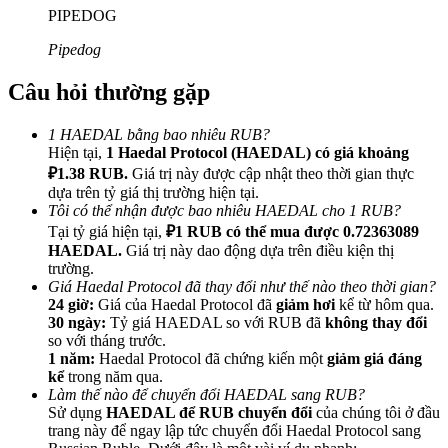
PIPEDOG
Pipedog
Câu hỏi thường gặp
Giới thiệu
1 HAEDAL bằng bao nhiêu RUB?
Mời một người bạn để nhận phần thưởng tiền mặt
Hiện tại,
1 Haedal Protocol (HAEDAL) có giá khoảng
₽1.38 RUB.
Giá trị này được cập nhật theo thời gian thực
BTC Welcome Rewards
dựa trên tỷ giá thị trường hiện tại.
Tôi có thể nhận được bao nhiêu HAEDAL cho 1 RUB?
Tại tỷ giá hiện tại,
₽1 RUB có thể mua được 0.72363089
HAEDAL.
Giá trị này dao động dựa trên điều kiện thị
trường.
Giá Haedal Protocol đã thay đổi như thế nào theo thời gian?
24 giờ:
Giá của Haedal Protocol đã
giảm hơi
kể từ hôm qua.
30 ngày:
Tỷ giá HAEDAL so với RUB đã
không thay đổi
so với tháng trước.
1 năm:
Haedal Protocol đã chứng kiến một
giảm giá đáng
kể
trong năm qua.
Làm thế nào để chuyển đổi HAEDAL sang RUB?
Sử dụng
HAEDAL để RUB chuyển đổi
của chúng tôi ở đầu
BTC Welcome Rewards
trang này để ngay lập tức chuyển đổi Haedal Protocol sang