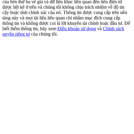
của bên thứ ba về giá và dữ liệu khác liên quan đến tiền điện tử
USDT New User Exclusive 10% APR
được liệt kê ở trên và chúng tôi không chịu trách nhiệm về độ tin
USDT Flexible Staking | Daily Rewards
cậy hoặc tính chính xác của nó. Thông tin được cung cấp trên nền
tảng này và mọi tài liệu liên quan chỉ nhằm mục đích cung cấp
thông tin và không được coi là lời khuyên tài chính hoặc đầu tư. Để
biết thêm thông tin, hãy xem
Điều khoản sử dụng
và
Chính sách
quyền riêng tư
của chúng tôi.
BTC New User Exclusive: 6.5% APR
BTC Flexible Staking | Daily Rewards
Thêm sự kiện
Nhận giải thưởng và phần thưởng độc quyền
Trung tâm phần thưởng