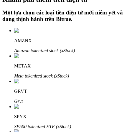
Một lựa chọn các loại tiền điện tử mới niêm yết và
đang thịnh hành trên
Bitrue
.
Đầu tư cố định và quản lý tài chính
Tận hưởng việc quản lý tài chính hiện tại và thu nhập lâu dài
AMZNX
Amazon tokenized stock (xStock)
METAX
Meta tokenized stock (xStock)
GRVT
Staking 101
Grvt
Tìm hiểu về kiếm thu nhập thụ động
SPYX
Bitrue
AI
SP500 tokenized ETF (xStock)