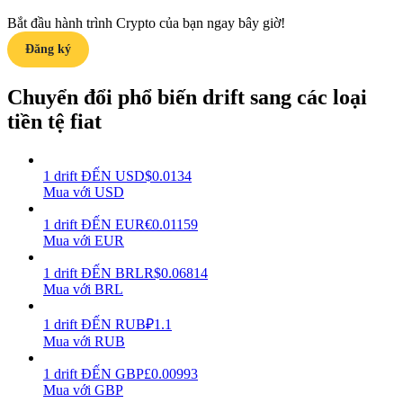
Bắt đầu hành trình Crypto của bạn ngay bây giờ!
Earn
Đăng ký
Chuyển đổi phổ biến drift sang các loại
tiền tệ fiat
1
drift
ĐẾN
USD
$
0.0134
Mua với USD
Power Piggy
1
drift
ĐẾN
EUR
€
0.01159
Mua với EUR
Làm cho tài sản của bạn tăng giá trị đều đặn
1
drift
ĐẾN
BRL
R$
0.06814
Mua với BRL
1
drift
ĐẾN
RUB
₽
1.1
Mua với RUB
1
drift
ĐẾN
GBP
£
0.00993
Mua với GBP