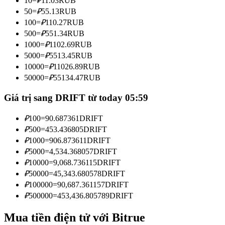
10
=
₽
11.03
RUB
Trở thành Nhà giao dịch Sao chép
50
=
₽
55.13
RUB
100
=
₽
110.27
RUB
Tận hưởng chia sẻ lợi nhuận và hoa hồng giao dịch sao chép
500
=
₽
551.34
RUB
1000
=
₽
1102.69
RUB
5000
=
₽
5513.45
RUB
10000
=
₽
11026.89
RUB
50000
=
₽
55134.47
RUB
Giá trị sang DRIFT từ today 05:59
₽
100
=
90.687361
DRIFT
Thông tin
₽
500
=
453.436805
DRIFT
₽
1000
=
906.873611
DRIFT
Phân tích dữ liệu lớn bao gồm thông tin giao dịch, v.v.
₽
5000
=
4,534.368057
DRIFT
₽
10000
=
9,068.736115
DRIFT
₽
50000
=
45,343.680578
DRIFT
₽
100000
=
90,687.361157
DRIFT
₽
500000
=
453,436.805789
DRIFT
Mua tiền điện tử với Bitrue