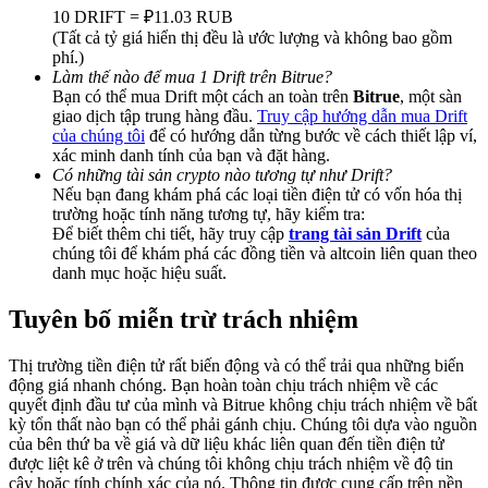
Deposit & Trade BTC to Share 25000 USDT prize pool!
10 DRIFT = ₽11.03 RUB
(Tất cả tỷ giá hiển thị đều là ước lượng và không bao gồm
phí.)
Làm thế nào để mua 1 Drift trên Bitrue?
Bạn có thể mua Drift một cách an toàn trên
Bitrue
, một sàn
Deposit CASHCAT & Win
giao dịch tập trung hàng đầu.
Truy cập hướng dẫn mua Drift
của chúng tôi
để có hướng dẫn từng bước về cách thiết lập ví,
Share 500000 CASHCAT prize pool
xác minh danh tính của bạn và đặt hàng.
Có những tài sản crypto nào tương tự như Drift?
Nếu bạn đang khám phá các loại tiền điện tử có vốn hóa thị
trường hoặc tính năng tương tự, hãy kiểm tra:
Exclusive for BitMart Users
Để biết thêm chi tiết, hãy truy cập
trang tài sản Drift
của
chúng tôi để khám phá các đồng tiền và altcoin liên quan theo
Register & Trade to Win 500,000 USDT
danh mục hoặc hiệu suất.
Tuyên bố miễn trừ trách nhiệm
Precious Metals Trading Carnival
Thị trường tiền điện tử rất biến động và có thể trải qua những biến
động giá nhanh chóng. Bạn hoàn toàn chịu trách nhiệm về các
Trade Gold & Silver · 33,333 USDT Bonus
quyết định đầu tư của mình và Bitrue không chịu trách nhiệm về bất
kỳ tổn thất nào bạn có thể phải gánh chịu. Chúng tôi dựa vào nguồn
của bên thứ ba về giá và dữ liệu khác liên quan đến tiền điện tử
được liệt kê ở trên và chúng tôi không chịu trách nhiệm về độ tin
cậy hoặc tính chính xác của nó. Thông tin được cung cấp trên nền