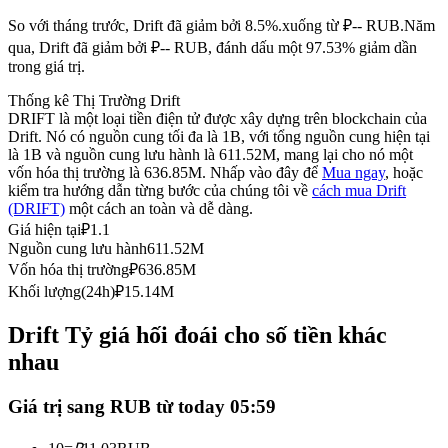
Futures sử dụng USDC làm tài sản thế chấp
So với tháng trước, Drift đã giảm bởi 8.5%.xuống từ ₽-- RUB.
Năm
qua, Drift đã giảm bởi ₽-- RUB, đánh dấu một 97.53% giảm dần
trong giá trị.
Thống kê Thị Trường Drift
DRIFT là một loại tiền điện tử được xây dựng trên blockchain của
Drift. Nó có nguồn cung tối đa là 1B, với tổng nguồn cung hiện tại
là 1B và nguồn cung lưu hành là 611.52M, mang lại cho nó một
vốn hóa thị trường là 636.85M. Nhấp vào đây để
Mua ngay
, hoặc
kiểm tra hướng dẫn từng bước của chúng tôi về
cách mua Drift
(DRIFT)
một cách an toàn và dễ dàng.
Sao chép Giao dịch
Giá hiện tại
₽
1.1
Nguồn cung lưu hành
611.52M
Tham gia cùng các nhà giao dịch hàng đầu
Vốn hóa thị trường
₽
636.85M
Khối lượng(24h)
₽
15.14M
Drift Tỷ giá hối đoái cho số tiền khác
nhau
Giá trị sang RUB từ today 05:59