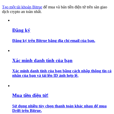
Tạo một tài khoản Bitrue
để mua và bán tiền điện tử trên sàn giao
Hướng dẫn
dịch crypto an toàn nhất.
Hướng dẫn giao dịch Spot
Đăng ký
Đăng ký trên Bitrue bằng địa chỉ email của bạn.
Xác minh danh tính của bạn
Xác minh danh tính của bạn bằng cách nhập thông tin cá
Chiến lược giao dịch
nhân của bạn và tải lên ID ảnh hợp lệ.
Học cách duy trì lợi nhuận
Mua tiền điện tử!
Sử dụng nhiều tùy chọn thanh toán khác nhau để mua
Drift trên Bitrue.