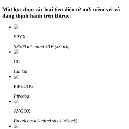
Một lựa chọn các loại tiền điện tử mới niêm yết và
đang thịnh hành trên
Bitrue
.
Đầu tư cố định và quản lý tài chính
Tận hưởng việc quản lý tài chính hiện tại và thu nhập lâu dài
SPYX
SP500 tokenized ETF (xStock)
CC
Canton
PIPEDOG
Staking 101
Pipedog
Tìm hiểu về kiếm thu nhập thụ động
AVGOX
Bitrue
AI
Broadcom tokenized stock (xStock)