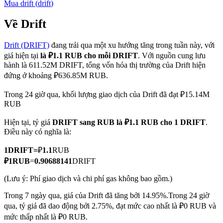
Mua
drift
(
drift
)
Về Drift
Drift (DRIFT)
đang trải qua một xu hướng tăng trong tuần này, với
COIN-M Futures
giá hiện tại
là ₽1.1 RUB cho mỗi DRIFT
. Với nguồn cung lưu
Futures sử dụng token làm tài sản thế chấp
hành là 611.52M DRIFT, tổng vốn hóa thị trường của Drift hiện
đứng ở khoảng ₽636.85M RUB.
Trong 24 giờ qua, khối lượng giao dịch của Drift đã đạt ₽15.14M
TradFi
RUB
Phái sinh cổ phiếu, ngoại hối, kim loại quý và hàng hóa
Hiện tại, tỷ giá
DRIFT sang RUB
là ₽1.1 RUB cho 1 DRIFT
.
Điều này có nghĩa là:
1
DRIFT
=
₽
1.1
RUB
₽
1
RUB
=
0.90688141
DRIFT
(Lưu ý: Phí giao dịch và chi phí gas không bao gồm.)
Trong 7 ngày qua, giá của Drift đã tăng bởi 14.95%.
Trong 24 giờ
qua, tỷ giá đã dao động bởi 2.75%, đạt mức cao nhất là ₽0 RUB và
USDC Futures vĩnh cửu
mức thấp nhất là ₽0 RUB.