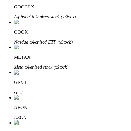
GOOGLX
Alphabet tokenized stock (xStock)
QQQX
Đối tác Bitrue
Nasdaq tokenized ETF (xStock)
METAX
Meta tokenized stock (xStock)
GRVT
Grvt
Đối tác Bitrue
Lên đến 65% hoa hồng!
AEON
AEON