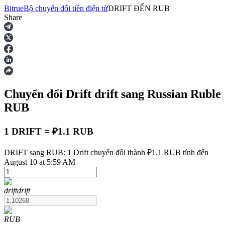
Bitrue
Bộ chuyển đổi tiền điện tử
DRIFT
ĐẾN
RUB
Share
Hợp đồng tương lai
Chuyển đổi Drift
drift
sang Russian Ruble
RUB
1 DRIFT = ₽1.1 RUB
USDT Futures
DRIFT sang RUB: 1 Drift chuyển đổi thành ₽1.1 RUB tính đến
August 10 at 5:59 AM
Futures sử dụng USDT làm tài sản thế chấp
drift
drift
RUB