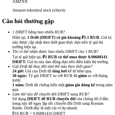
AMZNX
Amazon tokenized stock (xStock)
Câu hỏi thường gặp
Giới thiệu
1 DRIFT bằng bao nhiêu RUB?
Hiện tại,
1 Drift (DRIFT) có giá khoảng ₽1.1 RUB.
Giá trị
Mời một người bạn để nhận phần thưởng tiền mặt
này được cập nhật theo thời gian thực dựa trên tỷ giá thị
BTC Welcome Rewards
trường hiện tại.
Tôi có thể nhận được bao nhiêu DRIFT cho 1 RUB?
Tại tỷ giá hiện tại,
₽1 RUB có thể mua được 0.90688141
DRIFT.
Giá trị này dao động dựa trên điều kiện thị trường.
Giá Drift đã thay đổi như thế nào theo thời gian?
24 giờ:
Giá của Drift đã
tăng hơi
kể từ hôm qua.
30 ngày:
Tỷ giá DRIFT so với RUB đã
giảm
so với tháng
trước.
1 năm:
Drift đã chứng kiến một
giảm giá đáng kể
trong năm
qua.
Làm thế nào để chuyển đổi DRIFT sang RUB?
Sử dụng
DRIFT để RUB chuyển đổi
của chúng tôi ở đầu
trang này để ngay lập tức chuyển đổi Drift sang Russian
Ruble. Dưới đây là một vài ví dụ nhanh:
BTC Welcome Rewards
₽10 RUB = 9.06881416 DRIFT