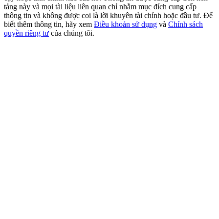
USDT New User Exclusive 10% APR
tảng này và mọi tài liệu liên quan chỉ nhằm mục đích cung cấp
thông tin và không được coi là lời khuyên tài chính hoặc đầu tư. Để
USDT Flexible Staking | Daily Rewards
biết thêm thông tin, hãy xem
Điều khoản sử dụng
và
Chính sách
quyền riêng tư
của chúng tôi.
BTC New User Exclusive: 6.5% APR
BTC Flexible Staking | Daily Rewards
Thêm sự kiện
Nhận giải thưởng và phần thưởng độc quyền
Trung tâm phần thưởng