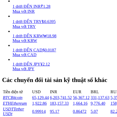
1
drift
ĐẾN
INR
₹
1.28
Staking
Mua với INR
Lợi nhuận cao và truy cập ngay lập tức
1
drift
ĐẾN
TRY
₺
0.6395
Mua với TRY
1
drift
ĐẾN
KRW
₩
18.98
Mua với KRW
1
drift
ĐẾN
CAD
$
0.0187
Mua với CAD
1
drift
ĐẾN
JPY
¥
2.12
Mua với JPY
Launchpool
Các chuyển đổi tài sản kỹ thuật số khác
Đặt cọc linh hoạt để kiếm được các token phổ biến.
Tiền điện tử
USD
INR
EUR
BRL
RU
BTC
Bitcoin
65,129.44
6,203,741.52
56,367.12
331,137.63
5,3
ETH
Ethereum
1,922.86
183,157.33
1,664.16
9,776.40
158
USDT
Tether
0.99914
95.17
0.86472
5.07
82.
USDt