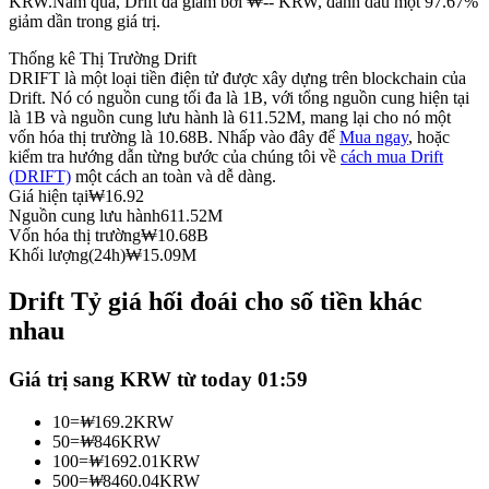
KRW.
Năm qua, Drift đã giảm bởi ₩-- KRW, đánh dấu một 97.67%
giảm dần trong giá trị.
Futures sử dụng USDC làm tài sản thế chấp
Thống kê Thị Trường Drift
DRIFT là một loại tiền điện tử được xây dựng trên blockchain của
Drift. Nó có nguồn cung tối đa là 1B, với tổng nguồn cung hiện tại
là 1B và nguồn cung lưu hành là 611.52M, mang lại cho nó một
vốn hóa thị trường là 10.68B. Nhấp vào đây để
Mua ngay
, hoặc
kiểm tra hướng dẫn từng bước của chúng tôi về
cách mua Drift
(DRIFT)
một cách an toàn và dễ dàng.
Giá hiện tại
₩
16.92
Nguồn cung lưu hành
611.52M
Vốn hóa thị trường
₩
10.68B
Sao chép Giao dịch
Khối lượng(24h)
₩
15.09M
Tham gia cùng các nhà giao dịch hàng đầu
Drift Tỷ giá hối đoái cho số tiền khác
nhau
Giá trị sang KRW từ today 01:59
10
=
₩
169.2
KRW
50
=
₩
846
KRW
100
=
₩
1692.01
KRW
500
=
₩
8460.04
KRW