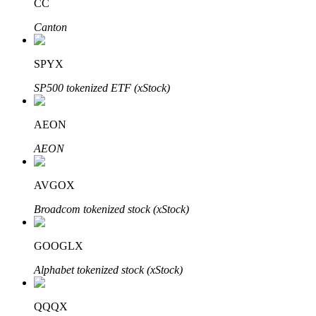
CC
Canton
SPYX
Đầu tư cố định và quản lý tài chính
SP500 tokenized ETF (xStock)
Tận hưởng việc quản lý tài chính hiện tại và thu nhập lâu dài
AEON
AEON
AVGOX
Broadcom tokenized stock (xStock)
Staking 101
GOOGLX
Tìm hiểu về kiếm thu nhập thụ động
Alphabet tokenized stock (xStock)
Bitrue
AI
QQQX