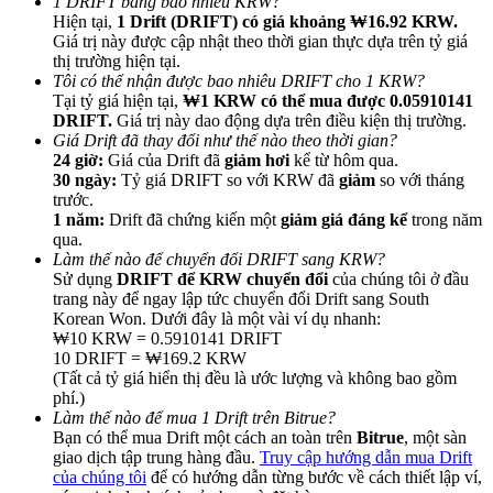
1 DRIFT bằng bao nhiêu KRW?
Hiện tại,
1 Drift (DRIFT) có giá khoảng ₩16.92 KRW.
Giá trị này được cập nhật theo thời gian thực dựa trên tỷ giá
thị trường hiện tại.
Tôi có thể nhận được bao nhiêu DRIFT cho 1 KRW?
Tại tỷ giá hiện tại,
₩1 KRW có thể mua được 0.05910141
DRIFT.
Giá trị này dao động dựa trên điều kiện thị trường.
Giới thiệu
Giá Drift đã thay đổi như thế nào theo thời gian?
24 giờ:
Giá của Drift đã
giảm hơi
kể từ hôm qua.
Mời một người bạn để nhận phần thưởng tiền mặt
30 ngày:
Tỷ giá DRIFT so với KRW đã
giảm
so với tháng
trước.
Deposit CASHCAT & Win
1 năm:
Drift đã chứng kiến một
giảm giá đáng kể
trong năm
qua.
Làm thế nào để chuyển đổi DRIFT sang KRW?
Sử dụng
DRIFT để KRW chuyển đổi
của chúng tôi ở đầu
trang này để ngay lập tức chuyển đổi Drift sang South
Korean Won. Dưới đây là một vài ví dụ nhanh:
₩10 KRW = 0.5910141 DRIFT
10 DRIFT = ₩169.2 KRW
(Tất cả tỷ giá hiển thị đều là ước lượng và không bao gồm
phí.)
Làm thế nào để mua 1 Drift trên Bitrue?
Bạn có thể mua Drift một cách an toàn trên
Bitrue
, một sàn
giao dịch tập trung hàng đầu.
Truy cập hướng dẫn mua Drift
Deposit CASHCAT & Win
của chúng tôi
để có hướng dẫn từng bước về cách thiết lập ví,