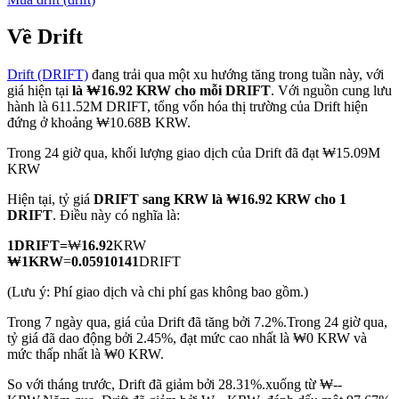
Về Drift
Drift (DRIFT)
đang trải qua một xu hướng tăng trong tuần này, với
COIN-M Futures
giá hiện tại
là ₩16.92 KRW cho mỗi DRIFT
. Với nguồn cung lưu
hành là 611.52M DRIFT, tổng vốn hóa thị trường của Drift hiện
Futures sử dụng token làm tài sản thế chấp
đứng ở khoảng ₩10.68B KRW.
Trong 24 giờ qua, khối lượng giao dịch của Drift đã đạt ₩15.09M
KRW
TradFi
Hiện tại, tỷ giá
DRIFT sang KRW
là ₩16.92 KRW cho 1
Phái sinh cổ phiếu, ngoại hối, kim loại quý và hàng hóa
DRIFT
. Điều này có nghĩa là:
1
DRIFT
=
₩
16.92
KRW
₩
1
KRW
=
0.05910141
DRIFT
(Lưu ý: Phí giao dịch và chi phí gas không bao gồm.)
Trong 7 ngày qua, giá của Drift đã tăng bởi 7.2%.
Trong 24 giờ qua,
tỷ giá đã dao động bởi 2.45%, đạt mức cao nhất là ₩0 KRW và
mức thấp nhất là ₩0 KRW.
So với tháng trước, Drift đã giảm bởi 28.31%.xuống từ ₩--
USDC Futures vĩnh cửu