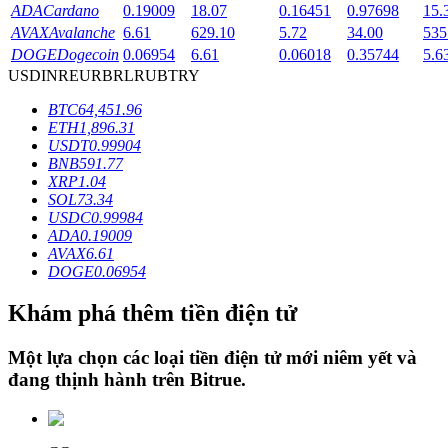
ADA
Cardano
0.19009
18.07
0.16451
0.97698
15.
AVAX
Avalanche
6.61
629.10
5.72
34.00
535
DOGE
Dogecoin
0.06954
6.61
0.06018
0.35744
5.6
Khóa BTR
USD
INR
EUR
BRL
RUB
TRY
Đầu tư độc quyền cho người nắm giữ BTR
BTC
64,451.96
ETH
1,896.31
USDT
0.99904
BNB
591.77
XRP
1.04
SOL
73.34
USDC
0.99984
ADA
0.19009
AVAX
6.61
DOGE
0.06954
Khoản vay
Khám phá thêm tiền điện tử
Dịch vụ vay được hỗ trợ bằng tiền điện tử
Một lựa chọn các loại tiền điện tử mới niêm yết và
đang thịnh hành trên
Bitrue
.