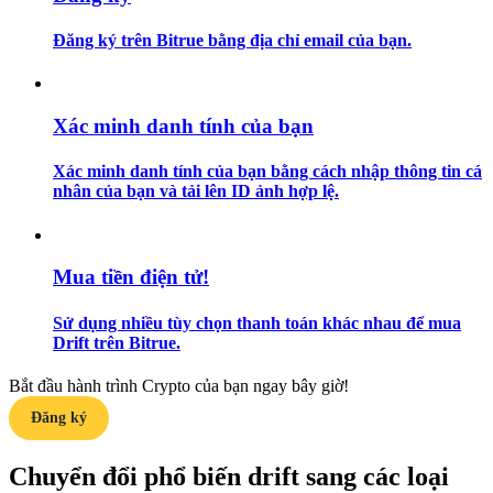
Đăng ký trên Bitrue bằng địa chỉ email của bạn.
Hướng dẫn
Hướng dẫn giao dịch Spot
Xác minh danh tính của bạn
Xác minh danh tính của bạn bằng cách nhập thông tin cá
nhân của bạn và tải lên ID ảnh hợp lệ.
Mua tiền điện tử!
Chiến lược giao dịch
Sử dụng nhiều tùy chọn thanh toán khác nhau để mua
Drift trên Bitrue.
Học cách duy trì lợi nhuận
Bắt đầu hành trình Crypto của bạn ngay bây giờ!
Đăng ký
Chuyển đổi phổ biến drift sang các loại