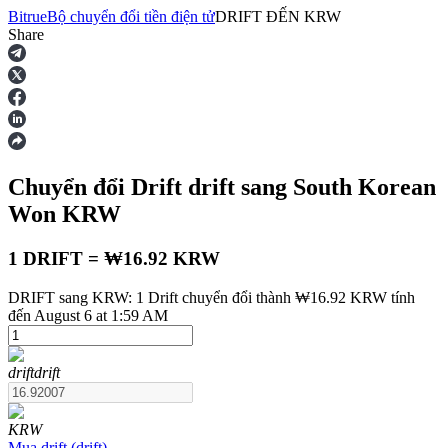
Bitrue
Bộ chuyển đổi tiền điện tử
DRIFT
ĐẾN
KRW
Share
Hợp đồng tương lai
Chuyển đổi Drift
drift
sang South Korean
Won
KRW
1 DRIFT = ₩16.92 KRW
DRIFT sang KRW: 1 Drift chuyển đổi thành ₩16.92 KRW tính
USDT Futures
đến August 6 at 1:59 AM
Futures sử dụng USDT làm tài sản thế chấp
drift
drift
KRW
Mua
drift
(
drift
)