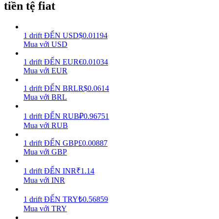
tiền tệ fiat
Earn
1
drift
ĐẾN
USD
$
0.01194
Mua với USD
1
drift
ĐẾN
EUR
€
0.01034
Mua với EUR
1
drift
ĐẾN
BRL
R$
0.0614
Mua với BRL
1
drift
ĐẾN
RUB
₽
0.96751
Power Piggy
Mua với RUB
Làm cho tài sản của bạn tăng giá trị đều đặn
1
drift
ĐẾN
GBP
£
0.00887
Mua với GBP
1
drift
ĐẾN
INR
₹
1.14
Mua với INR
1
drift
ĐẾN
TRY
₺
0.56859
Mua với TRY