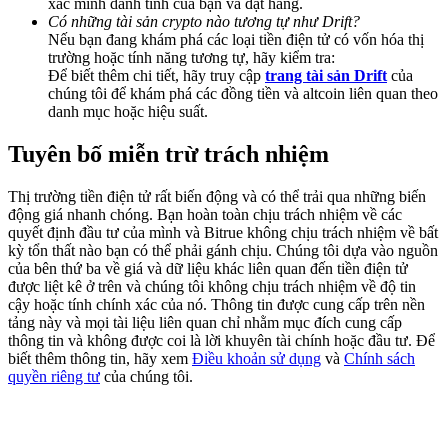
xác minh danh tính của bạn và đặt hàng.
Share 500000 CASHCAT prize pool
Có những tài sản crypto nào tương tự như Drift?
Nếu bạn đang khám phá các loại tiền điện tử có vốn hóa thị
trường hoặc tính năng tương tự, hãy kiểm tra:
Để biết thêm chi tiết, hãy truy cập
trang tài sản Drift
của
chúng tôi để khám phá các đồng tiền và altcoin liên quan theo
Exclusive for BitMart Users
danh mục hoặc hiệu suất.
Register & Trade to Win 500,000 USDT
Tuyên bố miễn trừ trách nhiệm
Thị trường tiền điện tử rất biến động và có thể trải qua những biến
Precious Metals Trading Carnival
động giá nhanh chóng. Bạn hoàn toàn chịu trách nhiệm về các
quyết định đầu tư của mình và Bitrue không chịu trách nhiệm về bất
Trade Gold & Silver · 33,333 USDT Bonus
kỳ tổn thất nào bạn có thể phải gánh chịu. Chúng tôi dựa vào nguồn
của bên thứ ba về giá và dữ liệu khác liên quan đến tiền điện tử
được liệt kê ở trên và chúng tôi không chịu trách nhiệm về độ tin
cậy hoặc tính chính xác của nó. Thông tin được cung cấp trên nền
tảng này và mọi tài liệu liên quan chỉ nhằm mục đích cung cấp
USDT New User Exclusive 10% APR
thông tin và không được coi là lời khuyên tài chính hoặc đầu tư. Để
biết thêm thông tin, hãy xem
Điều khoản sử dụng
và
Chính sách
USDT Flexible Staking | Daily Rewards
quyền riêng tư
của chúng tôi.