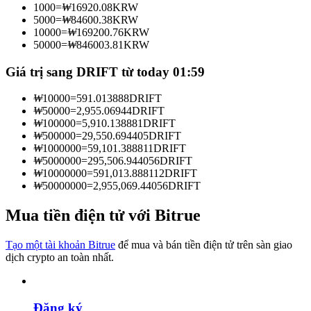
1000
=
₩
16920.08
KRW
Trở thành Nhà giao dịch Sao chép
5000
=
₩
84600.38
KRW
10000
=
₩
169200.76
KRW
Tận hưởng chia sẻ lợi nhuận và hoa hồng giao dịch sao chép
50000
=
₩
846003.81
KRW
Giá trị sang DRIFT từ today 01:59
₩
10000
=
591.013888
DRIFT
₩
50000
=
2,955.06944
DRIFT
₩
100000
=
5,910.138881
DRIFT
₩
500000
=
29,550.694405
DRIFT
₩
1000000
=
59,101.388811
DRIFT
₩
5000000
=
295,506.944056
DRIFT
₩
10000000
=
591,013.888112
DRIFT
Thông tin
₩
50000000
=
2,955,069.44056
DRIFT
Phân tích dữ liệu lớn bao gồm thông tin giao dịch, v.v.
Mua tiền điện tử với Bitrue
Tạo một tài khoản Bitrue
để mua và bán tiền điện tử trên sàn giao
dịch crypto an toàn nhất.
Đăng ký