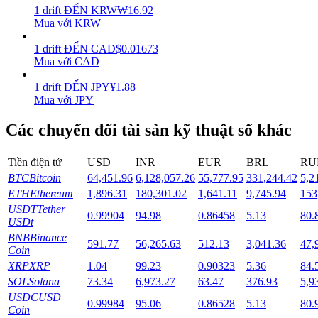
1
drift
ĐẾN
KRW
₩
16.92
Mua với KRW
Staking
1
drift
ĐẾN
CAD
$
0.01673
Lợi nhuận cao và truy cập ngay lập tức
Mua với CAD
1
drift
ĐẾN
JPY
¥
1.88
Mua với JPY
Các chuyển đổi tài sản kỹ thuật số khác
Tiền điện tử
USD
INR
EUR
BRL
RU
BTC
Bitcoin
64,451.96
6,128,057.26
55,777.95
331,244.42
5,2
ETH
Ethereum
1,896.31
180,301.02
1,641.11
9,745.94
153
Launchpool
USDT
Tether
0.99904
94.98
0.86458
5.13
80.
Đặt cọc linh hoạt để kiếm được các token phổ biến.
USDt
BNB
Binance
591.77
56,265.63
512.13
3,041.36
47,
Coin
XRP
XRP
1.04
99.23
0.90323
5.36
84.
SOL
Solana
73.34
6,973.27
63.47
376.93
5,9
USDC
USD
0.99984
95.06
0.86528
5.13
80.
Coin