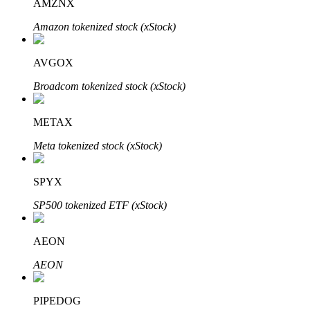
AMZNX
Amazon tokenized stock (xStock)
AVGOX
Đầu tư cố định và quản lý tài chính
Broadcom tokenized stock (xStock)
Tận hưởng việc quản lý tài chính hiện tại và thu nhập lâu dài
METAX
Meta tokenized stock (xStock)
SPYX
SP500 tokenized ETF (xStock)
Staking 101
AEON
Tìm hiểu về kiếm thu nhập thụ động
AEON
Bitrue
AI
PIPEDOG