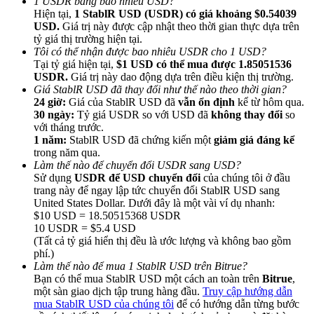
1 USDR bằng bao nhiêu USD?
Hiện tại,
1 StablR USD (USDR) có giá khoảng $0.54039
USD.
Giá trị này được cập nhật theo thời gian thực dựa trên
tỷ giá thị trường hiện tại.
Tôi có thể nhận được bao nhiêu USDR cho 1 USD?
Tại tỷ giá hiện tại,
$1 USD có thể mua được 1.85051536
USDR.
Giá trị này dao động dựa trên điều kiện thị trường.
Giới thiệu
Giá StablR USD đã thay đổi như thế nào theo thời gian?
24 giờ:
Giá của StablR USD đã
vẫn ổn định
kể từ hôm qua.
Mời một người bạn để nhận phần thưởng tiền mặt
30 ngày:
Tỷ giá USDR so với USD đã
không thay đổi
so
với tháng trước.
BTC Welcome Rewards
1 năm:
StablR USD đã chứng kiến một
giảm giá đáng kể
trong năm qua.
Làm thế nào để chuyển đổi USDR sang USD?
Sử dụng
USDR để USD chuyển đổi
của chúng tôi ở đầu
trang này để ngay lập tức chuyển đổi StablR USD sang
United States Dollar. Dưới đây là một vài ví dụ nhanh:
$10 USD = 18.50515368 USDR
10 USDR = $5.4 USD
(Tất cả tỷ giá hiển thị đều là ước lượng và không bao gồm
phí.)
Làm thế nào để mua 1 StablR USD trên Bitrue?
Bạn có thể mua StablR USD một cách an toàn trên
Bitrue
,
một sàn giao dịch tập trung hàng đầu.
Truy cập hướng dẫn
BTC Welcome Rewards
mua StablR USD của chúng tôi
để có hướng dẫn từng bước