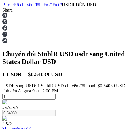
Bitrue
Bộ chuyển đổi tiền điện tử
USDR
ĐẾN
USD
Share
Hợp đồng tương lai
Chuyển đổi StablR USD
usdr
sang United
States Dollar
USD
1 USDR = $0.54039 USD
USDR sang USD: 1 StablR USD chuyển đổi thành $0.54039 USD
USDT Futures
tính đến August 9 at 12:00 PM
Futures sử dụng USDT làm tài sản thế chấp
usdr
usdr
USD
Mua
usdr
(
usdr
)