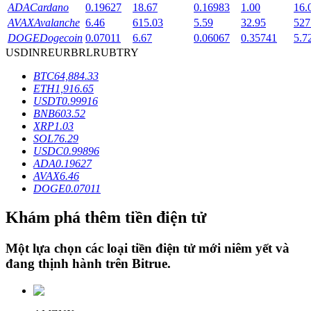
ADA
Cardano
0.19627
18.67
0.16983
1.00
16.
AVAX
Avalanche
6.46
615.03
5.59
32.95
527
DOGE
Dogecoin
0.07011
6.67
0.06067
0.35741
5.7
Khóa BTR
USD
INR
EUR
BRL
RUB
TRY
Đầu tư độc quyền cho người nắm giữ BTR
BTC
64,884.33
ETH
1,916.65
USDT
0.99916
BNB
603.52
XRP
1.03
SOL
76.29
USDC
0.99896
ADA
0.19627
AVAX
6.46
DOGE
0.07011
Khoản vay
Khám phá thêm tiền điện tử
Dịch vụ vay được hỗ trợ bằng tiền điện tử
Một lựa chọn các loại tiền điện tử mới niêm yết và
đang thịnh hành trên
Bitrue
.