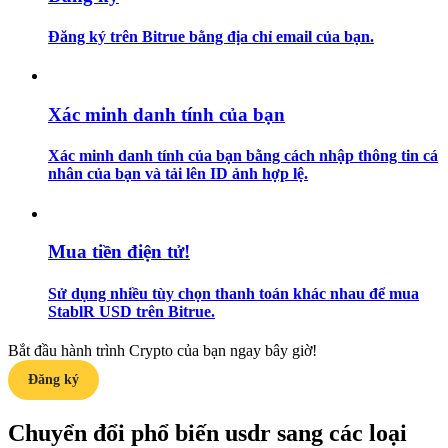
Đăng ký trên Bitrue bằng địa chỉ email của bạn.
Hướng dẫn
Hướng dẫn giao dịch Spot
Xác minh danh tính của bạn
Xác minh danh tính của bạn bằng cách nhập thông tin cá
nhân của bạn và tải lên ID ảnh hợp lệ.
Mua tiền điện tử!
Chiến lược giao dịch
Sử dụng nhiều tùy chọn thanh toán khác nhau để mua
StablR USD trên Bitrue.
Học cách duy trì lợi nhuận
Bắt đầu hành trình Crypto của bạn ngay bây giờ!
Đăng ký
Chuyển đổi phổ biến usdr sang các loại