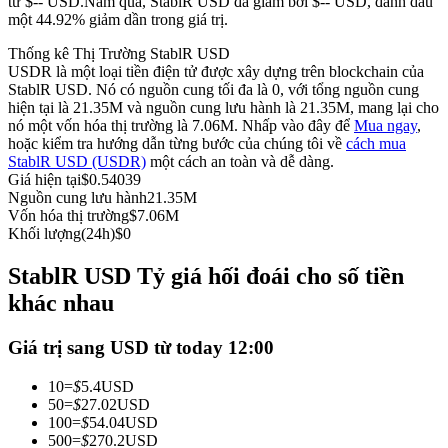
từ $-- USD.
Năm qua, StablR USD đã giảm bởi $-- USD, đánh dấu
một 44.92% giảm dần trong giá trị.
Futures sử dụng USDC làm tài sản thế chấp
Thống kê Thị Trường StablR USD
USDR là một loại tiền điện tử được xây dựng trên blockchain của
StablR USD. Nó có nguồn cung tối đa là 0, với tổng nguồn cung
hiện tại là 21.35M và nguồn cung lưu hành là 21.35M, mang lại cho
nó một vốn hóa thị trường là 7.06M. Nhấp vào đây để
Mua ngay
,
hoặc kiểm tra hướng dẫn từng bước của chúng tôi về
cách mua
StablR USD (USDR)
một cách an toàn và dễ dàng.
Giá hiện tại
$
0.54039
Nguồn cung lưu hành
21.35M
Vốn hóa thị trường
$
7.06M
Sao chép Giao dịch
Khối lượng(24h)
$
0
Tham gia cùng các nhà giao dịch hàng đầu
StablR USD Tỷ giá hối đoái cho số tiền
khác nhau
Giá trị sang USD từ today 12:00
10
=
$
5.4
USD
50
=
$
27.02
USD
100
=
$
54.04
USD
500
=
$
270.2
USD