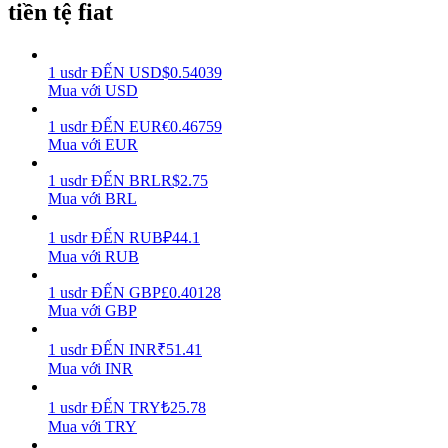
tiền tệ fiat
Earn
1
usdr
ĐẾN
USD
$
0.54039
Mua với USD
1
usdr
ĐẾN
EUR
€
0.46759
Mua với EUR
1
usdr
ĐẾN
BRL
R$
2.75
Mua với BRL
1
usdr
ĐẾN
RUB
₽
44.1
Power Piggy
Mua với RUB
Làm cho tài sản của bạn tăng giá trị đều đặn
1
usdr
ĐẾN
GBP
£
0.40128
Mua với GBP
1
usdr
ĐẾN
INR
₹
51.41
Mua với INR
1
usdr
ĐẾN
TRY
₺
25.78
Mua với TRY