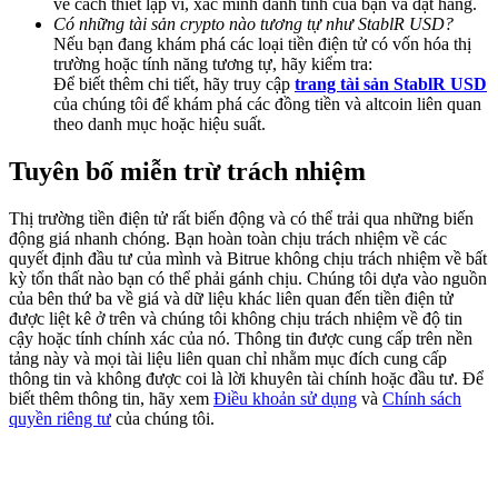
về cách thiết lập ví, xác minh danh tính của bạn và đặt hàng.
Deposit & Trade BTC to Share 25000 USDT prize pool!
Có những tài sản crypto nào tương tự như StablR USD?
Nếu bạn đang khám phá các loại tiền điện tử có vốn hóa thị
trường hoặc tính năng tương tự, hãy kiểm tra:
Để biết thêm chi tiết, hãy truy cập
trang tài sản StablR USD
của chúng tôi để khám phá các đồng tiền và altcoin liên quan
Deposit CASHCAT & Win
theo danh mục hoặc hiệu suất.
Share 500000 CASHCAT prize pool
Tuyên bố miễn trừ trách nhiệm
Thị trường tiền điện tử rất biến động và có thể trải qua những biến
Exclusive for BitMart Users
động giá nhanh chóng. Bạn hoàn toàn chịu trách nhiệm về các
quyết định đầu tư của mình và Bitrue không chịu trách nhiệm về bất
Register & Trade to Win 500,000 USDT
kỳ tổn thất nào bạn có thể phải gánh chịu. Chúng tôi dựa vào nguồn
của bên thứ ba về giá và dữ liệu khác liên quan đến tiền điện tử
được liệt kê ở trên và chúng tôi không chịu trách nhiệm về độ tin
cậy hoặc tính chính xác của nó. Thông tin được cung cấp trên nền
tảng này và mọi tài liệu liên quan chỉ nhằm mục đích cung cấp
Precious Metals Trading Carnival
thông tin và không được coi là lời khuyên tài chính hoặc đầu tư. Để
biết thêm thông tin, hãy xem
Điều khoản sử dụng
và
Chính sách
Trade Gold & Silver · 33,333 USDT Bonus
quyền riêng tư
của chúng tôi.