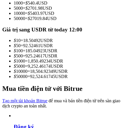
1000
=
$
540.4
USD
Trở thành Nhà giao dịch Sao chép
5000
=
$
2701.98
USD
10000
=
$
5403.97
USD
Tận hưởng chia sẻ lợi nhuận và hoa hồng giao dịch sao chép
50000
=
$
27019.84
USD
Giá trị sang USDR từ today 12:00
$
10
=
18.50492
USDR
$
50
=
92.52461
USDR
$
100
=
185.04923
USDR
$
500
=
925.24617
USDR
$
1000
=
1,850.49234
USDR
$
5000
=
9,252.46174
USDR
$
10000
=
18,504.92349
USDR
Thông tin
$
50000
=
92,524.61745
USDR
Phân tích dữ liệu lớn bao gồm thông tin giao dịch, v.v.
Mua tiền điện tử với Bitrue
Tạo một tài khoản Bitrue
để mua và bán tiền điện tử trên sàn giao
dịch crypto an toàn nhất.
Đăng ký