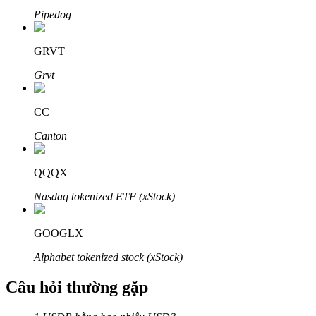
Pipedog
GRVT
Grvt
Đối tác Bitrue
CC
Canton
QQQX
Nasdaq tokenized ETF (xStock)
Đối tác Bitrue
GOOGLX
Lên đến 65% hoa hồng!
Alphabet tokenized stock (xStock)
Câu hỏi thường gặp