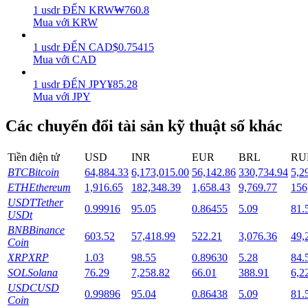
1
usdr
ĐẾN
KRW
₩
760.8
Mua với KRW
Staking
1
usdr
ĐẾN
CAD
$
0.75415
Lợi nhuận cao và truy cập ngay lập tức
Mua với CAD
1
usdr
ĐẾN
JPY
¥
85.28
Mua với JPY
Các chuyển đổi tài sản kỹ thuật số khác
Tiền điện tử
USD
INR
EUR
BRL
RU
BTC
Bitcoin
64,884.33
6,173,015.00
56,142.86
330,734.94
5,2
ETH
Ethereum
1,916.65
182,348.39
1,658.43
9,769.77
156
Launchpool
USDT
Tether
0.99916
95.05
0.86455
5.09
81.
Đặt cọc linh hoạt để kiếm được các token phổ biến.
USDt
BNB
Binance
603.52
57,418.99
522.21
3,076.36
49,
Coin
XRP
XRP
1.03
98.55
0.89630
5.28
84.
SOL
Solana
76.29
7,258.82
66.01
388.91
6,2
USDC
USD
0.99896
95.04
0.86438
5.09
81.
Coin