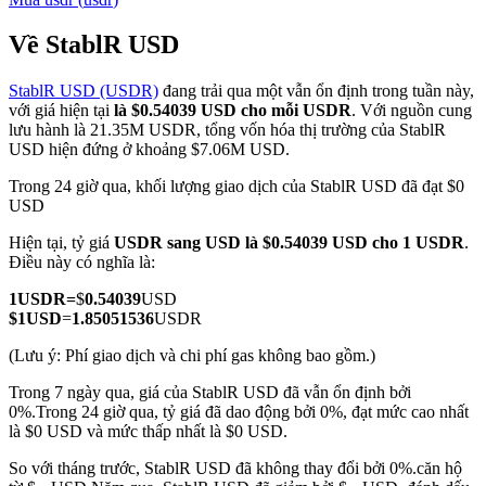
Về StablR USD
StablR USD (USDR)
đang trải qua một vẫn ổn định trong tuần này,
COIN-M Futures
với giá hiện tại
là $0.54039 USD cho mỗi USDR
. Với nguồn cung
lưu hành là 21.35M USDR, tổng vốn hóa thị trường của StablR
Futures sử dụng token làm tài sản thế chấp
USD hiện đứng ở khoảng $7.06M USD.
Trong 24 giờ qua, khối lượng giao dịch của StablR USD đã đạt $0
USD
TradFi
Hiện tại, tỷ giá
USDR sang USD
là $0.54039 USD cho 1 USDR
.
Phái sinh cổ phiếu, ngoại hối, kim loại quý và hàng hóa
Điều này có nghĩa là:
1
USDR
=
$
0.54039
USD
$
1
USD
=
1.85051536
USDR
(Lưu ý: Phí giao dịch và chi phí gas không bao gồm.)
Trong 7 ngày qua, giá của StablR USD đã vẫn ổn định bởi
0%.
Trong 24 giờ qua, tỷ giá đã dao động bởi 0%, đạt mức cao nhất
là $0 USD và mức thấp nhất là $0 USD.
So với tháng trước, StablR USD đã không thay đổi bởi 0%.căn hộ
USDC Futures vĩnh cửu