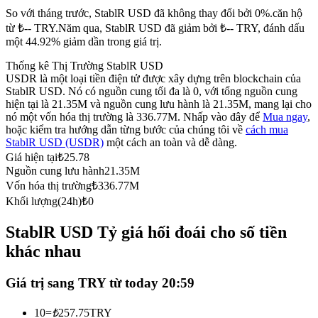
So với tháng trước, StablR USD đã không thay đổi bởi 0%.căn hộ
Futures sử dụng USDC làm tài sản thế chấp
từ ₺-- TRY.
Năm qua, StablR USD đã giảm bởi ₺-- TRY, đánh dấu
một 44.92% giảm dần trong giá trị.
Thống kê Thị Trường StablR USD
USDR là một loại tiền điện tử được xây dựng trên blockchain của
StablR USD. Nó có nguồn cung tối đa là 0, với tổng nguồn cung
hiện tại là 21.35M và nguồn cung lưu hành là 21.35M, mang lại cho
nó một vốn hóa thị trường là 336.77M. Nhấp vào đây để
Mua ngay
,
hoặc kiểm tra hướng dẫn từng bước của chúng tôi về
cách mua
StablR USD (USDR)
một cách an toàn và dễ dàng.
Giá hiện tại
₺
25.78
Sao chép Giao dịch
Nguồn cung lưu hành
21.35M
Tham gia cùng các nhà giao dịch hàng đầu
Vốn hóa thị trường
₺
336.77M
Khối lượng(24h)
₺
0
StablR USD Tỷ giá hối đoái cho số tiền
khác nhau
Giá trị sang TRY từ today 20:59
10
=
₺
257.75
TRY