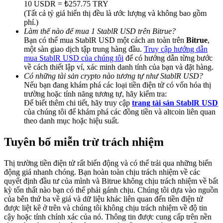
10 USDR = ₺257.75 TRY
Deposit & Trade BTC to Share 25000 USDT prize pool!
(Tất cả tỷ giá hiển thị đều là ước lượng và không bao gồm
phí.)
Làm thế nào để mua 1 StablR USD trên Bitrue?
Bạn có thể mua StablR USD một cách an toàn trên
Bitrue
,
Deposit CASHCAT & Win
một sàn giao dịch tập trung hàng đầu.
Truy cập hướng dẫn
mua StablR USD của chúng tôi
để có hướng dẫn từng bước
Share 500000 CASHCAT prize pool
về cách thiết lập ví, xác minh danh tính của bạn và đặt hàng.
Có những tài sản crypto nào tương tự như StablR USD?
Nếu bạn đang khám phá các loại tiền điện tử có vốn hóa thị
trường hoặc tính năng tương tự, hãy kiểm tra:
Để biết thêm chi tiết, hãy truy cập
trang tài sản StablR USD
Exclusive for BitMart Users
của chúng tôi để khám phá các đồng tiền và altcoin liên quan
theo danh mục hoặc hiệu suất.
Register & Trade to Win 500,000 USDT
Tuyên bố miễn trừ trách nhiệm
Thị trường tiền điện tử rất biến động và có thể trải qua những biến
Precious Metals Trading Carnival
động giá nhanh chóng. Bạn hoàn toàn chịu trách nhiệm về các
quyết định đầu tư của mình và Bitrue không chịu trách nhiệm về bất
Trade Gold & Silver · 33,333 USDT Bonus
kỳ tổn thất nào bạn có thể phải gánh chịu. Chúng tôi dựa vào nguồn
của bên thứ ba về giá và dữ liệu khác liên quan đến tiền điện tử
được liệt kê ở trên và chúng tôi không chịu trách nhiệm về độ tin
cậy hoặc tính chính xác của nó. Thông tin được cung cấp trên nền