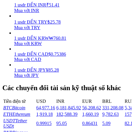
1
usdr
ĐẾN
INR
₹
51.41
Mua với INR
Staking
Lợi nhuận cao và truy cập ngay lập tức
1
usdr
ĐẾN
TRY
₺
25.78
Mua với TRY
1
usdr
ĐẾN
KRW
₩
760.81
Mua với KRW
1
usdr
ĐẾN
CAD
$
0.75386
Mua với CAD
1
usdr
ĐẾN
JPY
¥
85.28
Mua với JPY
Launchpool
Các chuyển đổi tài sản kỹ thuật số khác
Đặt cọc linh hoạt để kiếm được các token phổ biến.
Tiền điện tử
USD
INR
EUR
BRL
RU
BTC
Bitcoin
64,977.16
6,181,845.92
56,208.62
331,208.08
5,3
ETH
Ethereum
1,919.18
182,588.39
1,660.19
9,782.63
157
USDT
Tether
0.99915
95.05
0.86431
5.09
82.
USDt