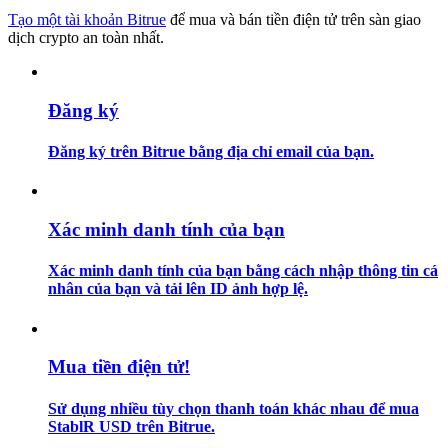
Tạo một tài khoản Bitrue
để mua và bán tiền điện tử trên sàn giao
dịch crypto an toàn nhất.
Hướng dẫn
Hướng dẫn giao dịch Spot
Đăng ký
Đăng ký trên Bitrue bằng địa chỉ email của bạn.
Xác minh danh tính của bạn
Xác minh danh tính của bạn bằng cách nhập thông tin cá
Chiến lược giao dịch
nhân của bạn và tải lên ID ảnh hợp lệ.
Học cách duy trì lợi nhuận
Mua tiền điện tử!
Sử dụng nhiều tùy chọn thanh toán khác nhau để mua
StablR USD trên Bitrue.