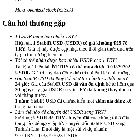
Meta tokenized stock (xStock)
Câu hỏi thường gặp
Giới thiệu
1 USDR bằng bao nhiêu TRY?
Hiện tại,
1 StablR USD (USDR) có giá khoảng ₺25.78
Mời một người bạn để nhận phần thưởng tiền mặt
TRY.
Giá trị này được cập nhật theo thời gian thực dựa trên
tỷ giá thị trường hiện tại.
BTC Welcome Rewards
Tôi có thể nhận được bao nhiêu USDR cho 1 TRY?
Tại tỷ giá hiện tại,
₺1 TRY có thể mua được 0.03879702
USDR.
Giá trị này dao động dựa trên điều kiện thị trường.
Giá StablR USD đã thay đổi như thế nào theo thời gian?
24 giờ:
Giá của StablR USD đã
vẫn ổn định
kể từ hôm qua.
30 ngày:
Tỷ giá USDR so với TRY đã
không thay đổi
so
với tháng trước.
1 năm:
StablR USD đã chứng kiến một
giảm giá đáng kể
trong năm qua.
Làm thế nào để chuyển đổi USDR sang TRY?
Sử dụng
USDR để TRY chuyển đổi
của chúng tôi ở đầu
trang này để ngay lập tức chuyển đổi StablR USD sang
Turkish Lira. Dưới đây là một vài ví dụ nhanh:
BTC Welcome Rewards
₺10 TRY = 0.38797028 USDR