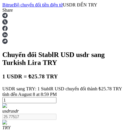
Bitrue
Bộ chuyển đổi tiền điện tử
USDR
ĐẾN
TRY
Share
Hợp đồng tương lai
Chuyển đổi StablR USD
usdr
sang
Turkish Lira
TRY
1 USDR = ₺25.78 TRY
USDT Futures
USDR sang TRY: 1 StablR USD chuyển đổi thành ₺25.78 TRY
tính đến August 8 at 8:59 PM
Futures sử dụng USDT làm tài sản thế chấp
usdr
usdr
TRY