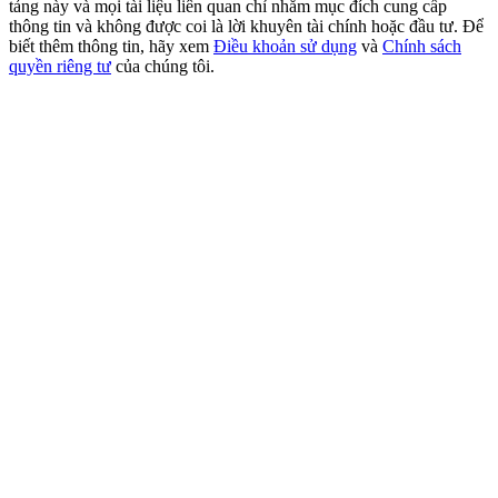
tảng này và mọi tài liệu liên quan chỉ nhằm mục đích cung cấp
USDT New User Exclusive 10% APR
thông tin và không được coi là lời khuyên tài chính hoặc đầu tư. Để
USDT Flexible Staking | Daily Rewards
biết thêm thông tin, hãy xem
Điều khoản sử dụng
và
Chính sách
quyền riêng tư
của chúng tôi.
BTC New User Exclusive: 6.5% APR
BTC Flexible Staking | Daily Rewards
Thêm sự kiện
Nhận giải thưởng và phần thưởng độc quyền
Trung tâm phần thưởng