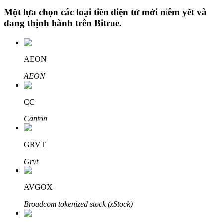
Một lựa chọn các loại tiền điện tử mới niêm yết và
đang thịnh hành trên
Bitrue
.
Đầu tư cố định và quản lý tài chính
AEON
Tận hưởng việc quản lý tài chính hiện tại và thu nhập lâu dài
AEON
CC
Canton
GRVT
Grvt
Staking 101
Tìm hiểu về kiếm thu nhập thụ động
AVGOX
Bitrue
AI
Broadcom tokenized stock (xStock)