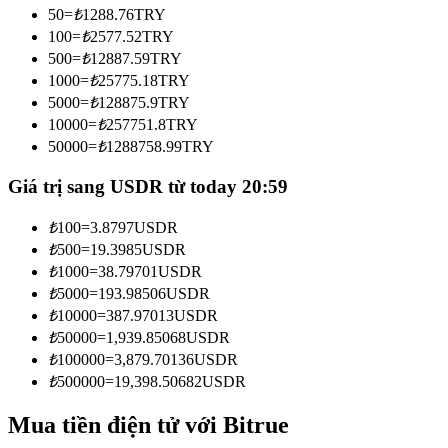
50
=
₺
1288.76
TRY
Trở thành Nhà giao dịch Sao chép
100
=
₺
2577.52
TRY
Tận hưởng chia sẻ lợi nhuận và hoa hồng giao dịch sao chép
500
=
₺
12887.59
TRY
1000
=
₺
25775.18
TRY
5000
=
₺
128875.9
TRY
10000
=
₺
257751.8
TRY
50000
=
₺
1288758.99
TRY
Giá trị sang USDR từ today 20:59
₺
100
=
3.8797
USDR
₺
500
=
19.3985
USDR
Thông tin
₺
1000
=
38.79701
USDR
Phân tích dữ liệu lớn bao gồm thông tin giao dịch, v.v.
₺
5000
=
193.98506
USDR
₺
10000
=
387.97013
USDR
₺
50000
=
1,939.85068
USDR
₺
100000
=
3,879.70136
USDR
₺
500000
=
19,398.50682
USDR
Mua tiền điện tử với Bitrue