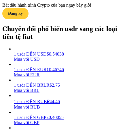
Bắt đầu hành trình Crypto của bạn ngay bây giờ!
Earn
Đăng ký
Chuyển đổi phổ biến usdr sang các loại
tiền tệ fiat
1
usdr
ĐẾN
USD
$
0.54038
Mua với USD
1
usdr
ĐẾN
EUR
€
0.46746
Power Piggy
Mua với EUR
Làm cho tài sản của bạn tăng giá trị đều đặn
1
usdr
ĐẾN
BRL
R$
2.75
Mua với BRL
1
usdr
ĐẾN
RUB
₽
44.46
Mua với RUB
1
usdr
ĐẾN
GBP
£
0.40055
Mua với GBP