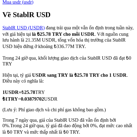
Mua
usdr
(
usdr
)
Về StablR USD
StablR USD (USDR)
đang trải qua một vẫn ổn định trong tuần này,
COIN-M Futures
với giá hiện tại
là ₺25.78 TRY cho mỗi USDR
. Với nguồn cung
Futures sử dụng token làm tài sản thế chấp
lưu hành là 21.35M USDR, tổng vốn hóa thị trường của StablR
USD hiện đứng ở khoảng ₺336.77M TRY.
Trong 24 giờ qua, khối lượng giao dịch của StablR USD đã đạt ₺0
TradFi
TRY
Phái sinh cổ phiếu, ngoại hối, kim loại quý và hàng hóa
Hiện tại, tỷ giá
USDR sang TRY
là ₺25.78 TRY cho 1 USDR
.
Điều này có nghĩa là:
1
USDR
=
₺
25.78
TRY
₺
1
TRY
=
0.03879702
USDR
(Lưu ý: Phí giao dịch và chi phí gas không bao gồm.)
Trong 7 ngày qua, giá của StablR USD đã vẫn ổn định bởi
0%.
Trong 24 giờ qua, tỷ giá đã dao động bởi 0%, đạt mức cao nhất
là ₺0 TRY và mức thấp nhất là ₺0 TRY.
USDC Futures vĩnh cửu