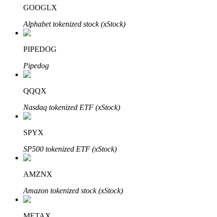
GOOGLX
Alphabet tokenized stock (xStock)
PIPEDOG
Đối tác Bitrue
Pipedog
QQQX
Nasdaq tokenized ETF (xStock)
SPYX
SP500 tokenized ETF (xStock)
Đối tác Bitrue
Lên đến 65% hoa hồng!
AMZNX
Amazon tokenized stock (xStock)
METAX