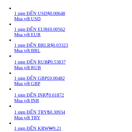
Earn
1
sign
ĐẾN
USD
$
0.00648
Mua với USD
1
sign
ĐẾN
EUR
€
0.00562
Mua với EUR
1
sign
ĐẾN
BRL
R$
0.03323
Mua với BRL
1
sign
ĐẾN
RUB
₽
0.53837
Mua với RUB
Power Piggy
1
sign
ĐẾN
GBP
£
0.00482
Làm cho tài sản của bạn tăng giá trị đều đặn
Mua với GBP
1
sign
ĐẾN
INR
₹
0.61872
Mua với INR
1
sign
ĐẾN
TRY
₺
0.30934
Mua với TRY
1
sign
ĐẾN
KRW
₩
9.21