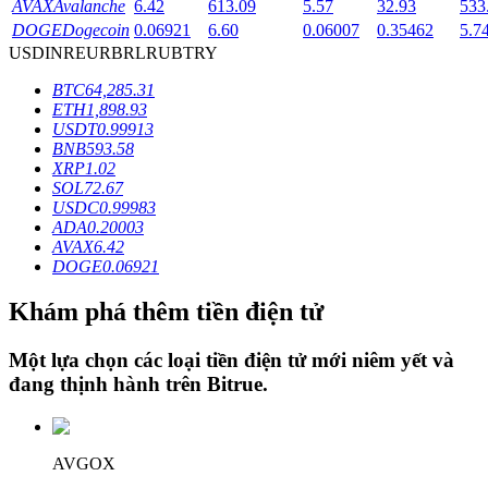
AVAX
Avalanche
6.42
613.09
5.57
32.93
533
DOGE
Dogecoin
0.06921
6.60
0.06007
0.35462
5.7
USD
INR
EUR
BRL
RUB
TRY
Khóa BTR
BTC
64,285.31
Đầu tư độc quyền cho người nắm giữ BTR
ETH
1,898.93
USDT
0.99913
BNB
593.58
XRP
1.02
SOL
72.67
USDC
0.99983
ADA
0.20003
AVAX
6.42
DOGE
0.06921
Khám phá thêm tiền điện tử
Khoản vay
Một lựa chọn các loại tiền điện tử mới niêm yết và
Dịch vụ vay được hỗ trợ bằng tiền điện tử
đang thịnh hành trên
Bitrue
.
AVGOX