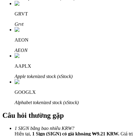
GRVT
Grvt
Đối tác Bitrue
AEON
AEON
AAPLX
Apple tokenized stock (xStock)
GOOGLX
Đối tác Bitrue
Alphabet tokenized stock (xStock)
Lên đến 65% hoa hồng!
Câu hỏi thường gặp
1 SIGN bằng bao nhiêu KRW?
Hiện tại,
1 Sign (SIGN) có giá khoảng ₩9.21 KRW.
Giá trị