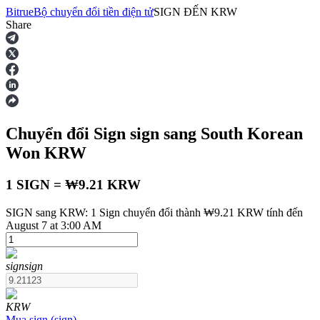
Bitrue
Bộ chuyển đổi tiền điện tử
SIGN
ĐẾN
KRW
Share
Hợp đồng tương lai
Chuyển đổi Sign
sign
sang South Korean
Won
KRW
1 SIGN = ₩9.21 KRW
SIGN sang KRW: 1 Sign chuyển đổi thành ₩9.21 KRW tính đến
USDT Futures
August 7 at 3:00 AM
Futures sử dụng USDT làm tài sản thế chấp
sign
sign
KRW
Mua
sign
(
sign
)