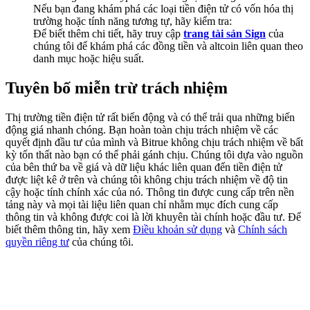
Share 500000 CASHCAT prize pool
Nếu bạn đang khám phá các loại tiền điện tử có vốn hóa thị
trường hoặc tính năng tương tự, hãy kiểm tra:
Để biết thêm chi tiết, hãy truy cập
trang tài sản Sign
của
chúng tôi để khám phá các đồng tiền và altcoin liên quan theo
danh mục hoặc hiệu suất.
Exclusive for BitMart Users
Tuyên bố miễn trừ trách nhiệm
Register & Trade to Win 500,000 USDT
Thị trường tiền điện tử rất biến động và có thể trải qua những biến
động giá nhanh chóng. Bạn hoàn toàn chịu trách nhiệm về các
quyết định đầu tư của mình và Bitrue không chịu trách nhiệm về bất
Precious Metals Trading Carnival
kỳ tổn thất nào bạn có thể phải gánh chịu. Chúng tôi dựa vào nguồn
của bên thứ ba về giá và dữ liệu khác liên quan đến tiền điện tử
Trade Gold & Silver · 33,333 USDT Bonus
được liệt kê ở trên và chúng tôi không chịu trách nhiệm về độ tin
cậy hoặc tính chính xác của nó. Thông tin được cung cấp trên nền
tảng này và mọi tài liệu liên quan chỉ nhằm mục đích cung cấp
thông tin và không được coi là lời khuyên tài chính hoặc đầu tư. Để
biết thêm thông tin, hãy xem
Điều khoản sử dụng
và
Chính sách
USDT New User Exclusive 10% APR
quyền riêng tư
của chúng tôi.
USDT Flexible Staking | Daily Rewards