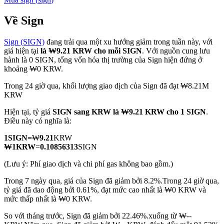
Về Sign
Sign (SIGN)
đang trải qua một xu hướng giảm trong tuần này, với
COIN-M Futures
giá hiện tại
là ₩9.21 KRW cho mỗi SIGN
. Với nguồn cung lưu
hành là 0 SIGN, tổng vốn hóa thị trường của Sign hiện đứng ở
Futures sử dụng token làm tài sản thế chấp
khoảng ₩0 KRW.
Trong 24 giờ qua, khối lượng giao dịch của Sign đã đạt ₩8.21M
KRW
TradFi
Hiện tại, tỷ giá
SIGN sang KRW
là ₩9.21 KRW cho 1 SIGN
.
Phái sinh cổ phiếu, ngoại hối, kim loại quý và hàng hóa
Điều này có nghĩa là:
1
SIGN
=
₩
9.21
KRW
₩
1
KRW
=
0.10856313
SIGN
(Lưu ý: Phí giao dịch và chi phí gas không bao gồm.)
Trong 7 ngày qua, giá của Sign đã giảm bởi 8.2%.
Trong 24 giờ qua,
tỷ giá đã dao động bởi 0.61%, đạt mức cao nhất là ₩0 KRW và
mức thấp nhất là ₩0 KRW.
So với tháng trước, Sign đã giảm bởi 22.46%.xuống từ ₩--
USDC Futures vĩnh cửu