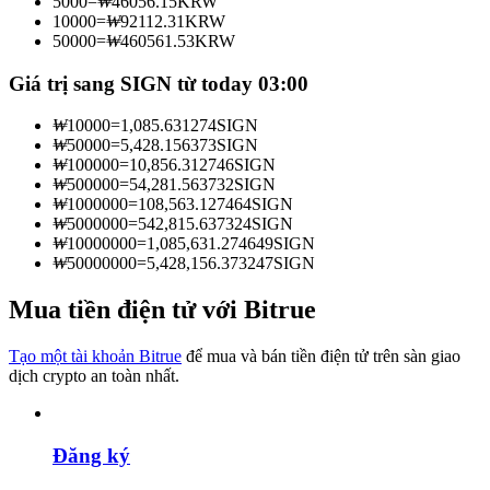
5000
=
₩
46056.15
KRW
Trở thành Nhà giao dịch Sao chép
10000
=
₩
92112.31
KRW
50000
=
₩
460561.53
KRW
Tận hưởng chia sẻ lợi nhuận và hoa hồng giao dịch sao chép
Giá trị sang SIGN từ today 03:00
₩
10000
=
1,085.631274
SIGN
₩
50000
=
5,428.156373
SIGN
₩
100000
=
10,856.312746
SIGN
₩
500000
=
54,281.563732
SIGN
₩
1000000
=
108,563.127464
SIGN
₩
5000000
=
542,815.637324
SIGN
₩
10000000
=
1,085,631.274649
SIGN
₩
50000000
=
5,428,156.373247
SIGN
Thông tin
Mua tiền điện tử với Bitrue
Phân tích dữ liệu lớn bao gồm thông tin giao dịch, v.v.
Tạo một tài khoản Bitrue
để mua và bán tiền điện tử trên sàn giao
dịch crypto an toàn nhất.
Đăng ký