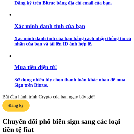
Đăng ký trên Bitrue bằng địa chỉ email của bạn.
Hướng dẫn
Hướng dẫn giao dịch Spot
Xác minh danh tính của bạn
Xác minh danh tính của bạn bằng cách nhập thông tin cá
nhân của bạn và tải lên ID ảnh hợp lệ.
Mua tiền điện tử!
Sử dụng nhiều tùy chọn thanh toán khác nhau để mua
Chiến lược giao dịch
Sign trên Bitrue.
Học cách duy trì lợi nhuận
Bắt đầu hành trình Crypto của bạn ngay bây giờ!
Đăng ký
Chuyển đổi phổ biến sign sang các loại
tiền tệ fiat