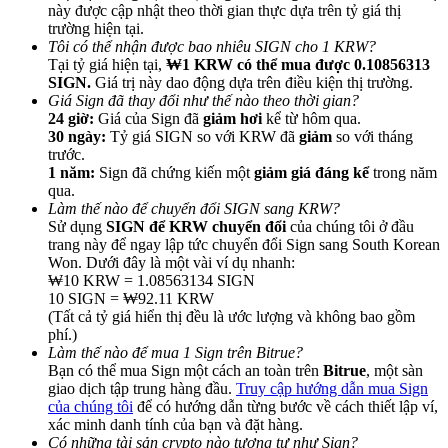
này được cập nhật theo thời gian thực dựa trên tỷ giá thị
trường hiện tại.
Tôi có thể nhận được bao nhiêu SIGN cho 1 KRW?
Tại tỷ giá hiện tại,
₩1 KRW có thể mua được 0.10856313
SIGN.
Giá trị này dao động dựa trên điều kiện thị trường.
Giá Sign đã thay đổi như thế nào theo thời gian?
Giới thiệu
24 giờ:
Giá của Sign đã
giảm hơi
kể từ hôm qua.
30 ngày:
Tỷ giá SIGN so với KRW đã
giảm
so với tháng
Mời một người bạn để nhận phần thưởng tiền mặt
trước.
1 năm:
Sign đã chứng kiến một
giảm giá đáng kể
trong năm
Deposit CASHCAT & Win
qua.
Làm thế nào để chuyển đổi SIGN sang KRW?
Sử dụng
SIGN để KRW chuyển đổi
của chúng tôi ở đầu
trang này để ngay lập tức chuyển đổi Sign sang South Korean
Won. Dưới đây là một vài ví dụ nhanh:
₩10 KRW = 1.08563134 SIGN
10 SIGN = ₩92.11 KRW
(Tất cả tỷ giá hiển thị đều là ước lượng và không bao gồm
phí.)
Làm thế nào để mua 1 Sign trên Bitrue?
Bạn có thể mua Sign một cách an toàn trên
Bitrue
, một sàn
giao dịch tập trung hàng đầu.
Truy cập hướng dẫn mua Sign
của chúng tôi
để có hướng dẫn từng bước về cách thiết lập ví,
Deposit CASHCAT & Win
xác minh danh tính của bạn và đặt hàng.
Có những tài sản crypto nào tương tự như Sign?