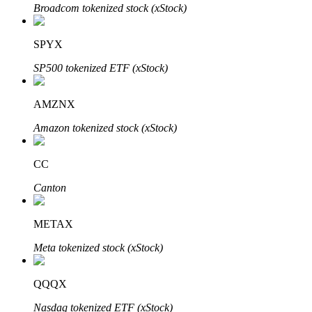
Broadcom tokenized stock (xStock)
SPYX
Đầu tư cố định và quản lý tài chính
SP500 tokenized ETF (xStock)
Tận hưởng việc quản lý tài chính hiện tại và thu nhập lâu dài
AMZNX
Amazon tokenized stock (xStock)
CC
Canton
METAX
Staking 101
Meta tokenized stock (xStock)
Tìm hiểu về kiếm thu nhập thụ động
Bitrue
AI
QQQX
Nasdaq tokenized ETF (xStock)