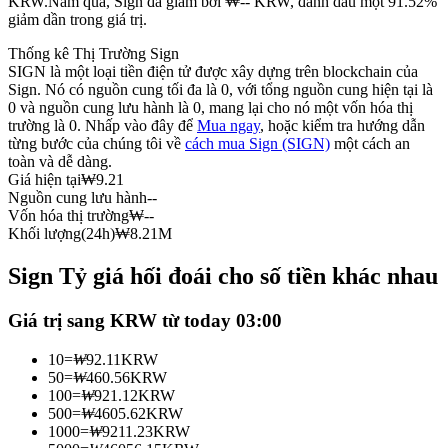
KRW.
Năm qua, Sign đã giảm bởi ₩-- KRW, đánh dấu một 91.52%
giảm dần trong giá trị.
Futures sử dụng USDC làm tài sản thế chấp
Thống kê Thị Trường Sign
SIGN là một loại tiền điện tử được xây dựng trên blockchain của
Sign. Nó có nguồn cung tối đa là 0, với tổng nguồn cung hiện tại là
0 và nguồn cung lưu hành là 0, mang lại cho nó một vốn hóa thị
trường là 0. Nhấp vào đây để
Mua ngay
, hoặc kiểm tra hướng dẫn
từng bước của chúng tôi về
cách mua Sign (SIGN)
một cách an
toàn và dễ dàng.
Giá hiện tại
₩
9.21
Nguồn cung lưu hành
--
Vốn hóa thị trường
₩
--
Sao chép Giao dịch
Khối lượng(24h)
₩
8.21M
Tham gia cùng các nhà giao dịch hàng đầu
Sign Tỷ giá hối đoái cho số tiền khác nhau
Giá trị sang KRW từ today 03:00
10
=
₩
92.11
KRW
50
=
₩
460.56
KRW
100
=
₩
921.12
KRW
500
=
₩
4605.62
KRW
1000
=
₩
9211.23
KRW