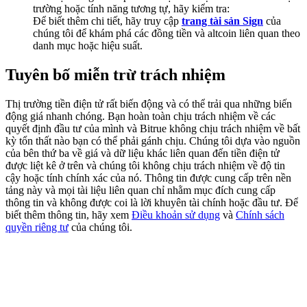
Share 500000 CASHCAT prize pool
trường hoặc tính năng tương tự, hãy kiểm tra:
Để biết thêm chi tiết, hãy truy cập
trang tài sản Sign
của
chúng tôi để khám phá các đồng tiền và altcoin liên quan theo
danh mục hoặc hiệu suất.
Exclusive for BitMart Users
Tuyên bố miễn trừ trách nhiệm
Register & Trade to Win 500,000 USDT
Thị trường tiền điện tử rất biến động và có thể trải qua những biến
động giá nhanh chóng. Bạn hoàn toàn chịu trách nhiệm về các
quyết định đầu tư của mình và Bitrue không chịu trách nhiệm về bất
kỳ tổn thất nào bạn có thể phải gánh chịu. Chúng tôi dựa vào nguồn
Precious Metals Trading Carnival
của bên thứ ba về giá và dữ liệu khác liên quan đến tiền điện tử
được liệt kê ở trên và chúng tôi không chịu trách nhiệm về độ tin
Trade Gold & Silver · 33,333 USDT Bonus
cậy hoặc tính chính xác của nó. Thông tin được cung cấp trên nền
tảng này và mọi tài liệu liên quan chỉ nhằm mục đích cung cấp
thông tin và không được coi là lời khuyên tài chính hoặc đầu tư. Để
biết thêm thông tin, hãy xem
Điều khoản sử dụng
và
Chính sách
quyền riêng tư
của chúng tôi.
USDT New User Exclusive 10% APR
USDT Flexible Staking | Daily Rewards