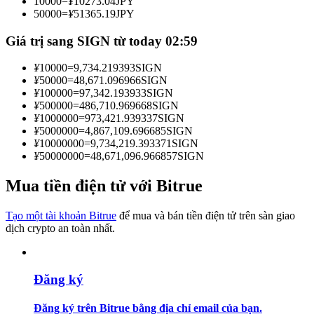
10000
=
¥
10273.04
JPY
Trở thành Nhà giao dịch Sao chép
50000
=
¥
51365.19
JPY
Tận hưởng chia sẻ lợi nhuận và hoa hồng giao dịch sao chép
Giá trị sang SIGN từ today 02:59
¥
10000
=
9,734.219393
SIGN
¥
50000
=
48,671.096966
SIGN
¥
100000
=
97,342.193933
SIGN
¥
500000
=
486,710.969668
SIGN
¥
1000000
=
973,421.939337
SIGN
¥
5000000
=
4,867,109.696685
SIGN
¥
10000000
=
9,734,219.393371
SIGN
¥
50000000
=
48,671,096.966857
SIGN
Thông tin
Mua tiền điện tử với Bitrue
Phân tích dữ liệu lớn bao gồm thông tin giao dịch, v.v.
Tạo một tài khoản Bitrue
để mua và bán tiền điện tử trên sàn giao
dịch crypto an toàn nhất.
Đăng ký
Đăng ký trên Bitrue bằng địa chỉ email của bạn.