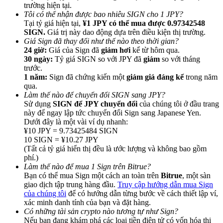
trường hiện tại.
Tôi có thể nhận được bao nhiêu SIGN cho 1 JPY?
Tại tỷ giá hiện tại,
¥1 JPY có thể mua được 0.97342548
SIGN.
Giá trị này dao động dựa trên điều kiện thị trường.
Giá Sign đã thay đổi như thế nào theo thời gian?
24 giờ:
Giá của Sign đã
giảm hơi
kể từ hôm qua.
Giới thiệu
30 ngày:
Tỷ giá SIGN so với JPY đã
giảm
so với tháng
trước.
Mời một người bạn để nhận phần thưởng tiền mặt
1 năm:
Sign đã chứng kiến một
giảm giá đáng kể
trong năm
qua.
Deposit CASHCAT & Win
Làm thế nào để chuyển đổi SIGN sang JPY?
Sử dụng
SIGN để JPY chuyển đổi
của chúng tôi ở đầu trang
này để ngay lập tức chuyển đổi Sign sang Japanese Yen.
Dưới đây là một vài ví dụ nhanh:
¥10 JPY = 9.73425484 SIGN
10 SIGN = ¥10.27 JPY
(Tất cả tỷ giá hiển thị đều là ước lượng và không bao gồm
phí.)
Làm thế nào để mua 1 Sign trên Bitrue?
Bạn có thể mua Sign một cách an toàn trên
Bitrue
, một sàn
giao dịch tập trung hàng đầu.
Truy cập hướng dẫn mua Sign
của chúng tôi
để có hướng dẫn từng bước về cách thiết lập ví,
xác minh danh tính của bạn và đặt hàng.
Deposit CASHCAT & Win
Có những tài sản crypto nào tương tự như Sign?
Nếu bạn đang khám phá các loại tiền điện tử có vốn hóa thị