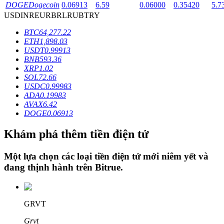
DOGE
Dogecoin
0.06913
6.59
0.06000
0.35420
5.7
USD
INR
EUR
BRL
RUB
TRY
Khóa BTR
BTC
64,277.22
ETH
1,898.03
Đầu tư độc quyền cho người nắm giữ BTR
USDT
0.99913
BNB
593.36
XRP
1.02
SOL
72.66
USDC
0.99983
ADA
0.19983
AVAX
6.42
DOGE
0.06913
Khám phá thêm tiền điện tử
Khoản vay
Một lựa chọn các loại tiền điện tử mới niêm yết và
đang thịnh hành trên
Bitrue
.
Dịch vụ vay được hỗ trợ bằng tiền điện tử
GRVT
Grvt