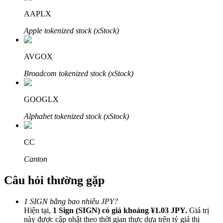
AAPLX
Apple tokenized stock (xStock)
AVGOX
Đối tác Bitrue
Broadcom tokenized stock (xStock)
GOOGLX
Alphabet tokenized stock (xStock)
CC
Canton
Đối tác Bitrue
Câu hỏi thường gặp
Lên đến 65% hoa hồng!
1 SIGN bằng bao nhiêu JPY?
Hiện tại,
1 Sign (SIGN) có giá khoảng ¥1.03 JPY.
Giá trị
này được cập nhật theo thời gian thực dựa trên tỷ giá thị