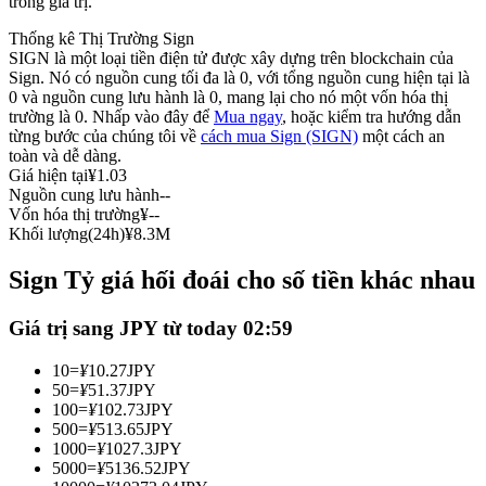
trong giá trị.
Futures sử dụng USDC làm tài sản thế chấp
Thống kê Thị Trường Sign
SIGN là một loại tiền điện tử được xây dựng trên blockchain của
Sign. Nó có nguồn cung tối đa là 0, với tổng nguồn cung hiện tại là
0 và nguồn cung lưu hành là 0, mang lại cho nó một vốn hóa thị
trường là 0. Nhấp vào đây để
Mua ngay
, hoặc kiểm tra hướng dẫn
từng bước của chúng tôi về
cách mua Sign (SIGN)
một cách an
toàn và dễ dàng.
Giá hiện tại
¥
1.03
Nguồn cung lưu hành
--
Vốn hóa thị trường
¥
--
Khối lượng(24h)
¥
8.3M
Sao chép Giao dịch
Sign Tỷ giá hối đoái cho số tiền khác nhau
Tham gia cùng các nhà giao dịch hàng đầu
Giá trị sang JPY từ today 02:59
10
=
¥
10.27
JPY
50
=
¥
51.37
JPY
100
=
¥
102.73
JPY
500
=
¥
513.65
JPY
1000
=
¥
1027.3
JPY
5000
=
¥
5136.52
JPY