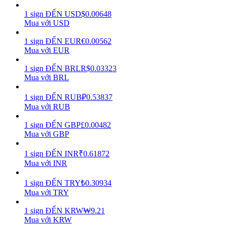
1
sign
ĐẾN
USD
$
0.00648
Earn
Mua với USD
1
sign
ĐẾN
EUR
€
0.00562
Mua với EUR
1
sign
ĐẾN
BRL
R$
0.03323
Mua với BRL
1
sign
ĐẾN
RUB
₽
0.53837
Mua với RUB
Power Piggy
1
sign
ĐẾN
GBP
£
0.00482
Mua với GBP
Làm cho tài sản của bạn tăng giá trị đều đặn
1
sign
ĐẾN
INR
₹
0.61872
Mua với INR
1
sign
ĐẾN
TRY
₺
0.30934
Mua với TRY
1
sign
ĐẾN
KRW
₩
9.21
Mua với KRW