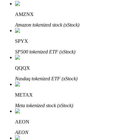
AMZNX
Amazon tokenized stock (xStock)
Đầu tư cố định và quản lý tài chính
Tận hưởng việc quản lý tài chính hiện tại và thu nhập lâu dài
SPYX
SP500 tokenized ETF (xStock)
QQQX
Nasdaq tokenized ETF (xStock)
METAX
Staking 101
Meta tokenized stock (xStock)
Tìm hiểu về kiếm thu nhập thụ động
AEON
Bitrue
AI
AEON