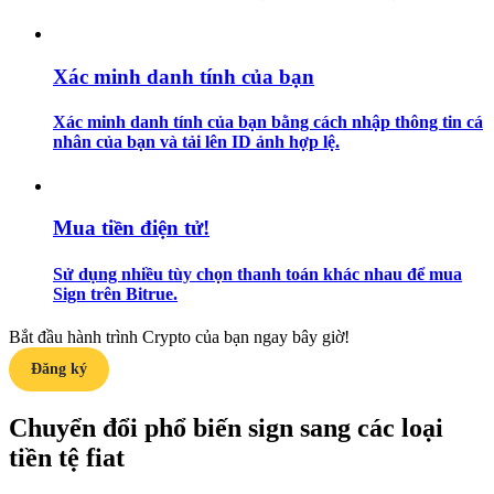
Hướng dẫn
Xác minh danh tính của bạn
Hướng dẫn giao dịch Spot
Xác minh danh tính của bạn bằng cách nhập thông tin cá
nhân của bạn và tải lên ID ảnh hợp lệ.
Mua tiền điện tử!
Sử dụng nhiều tùy chọn thanh toán khác nhau để mua
Sign trên Bitrue.
Chiến lược giao dịch
Bắt đầu hành trình Crypto của bạn ngay bây giờ!
Học cách duy trì lợi nhuận
Đăng ký
Chuyển đổi phổ biến sign sang các loại
tiền tệ fiat