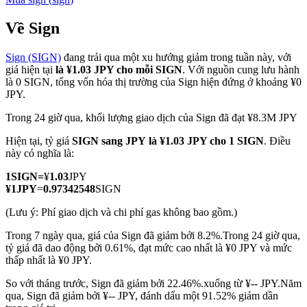
Về Sign
Sign (SIGN)
đang trải qua một xu hướng giảm trong tuần này, với
COIN-M Futures
giá hiện tại
là ¥1.03 JPY cho mỗi SIGN
. Với nguồn cung lưu hành
là 0 SIGN, tổng vốn hóa thị trường của Sign hiện đứng ở khoảng ¥0
Futures sử dụng token làm tài sản thế chấp
JPY.
Trong 24 giờ qua, khối lượng giao dịch của Sign đã đạt ¥8.3M JPY
TradFi
Hiện tại, tỷ giá
SIGN sang JPY
là ¥1.03 JPY cho 1 SIGN
. Điều
này có nghĩa là:
Phái sinh cổ phiếu, ngoại hối, kim loại quý và hàng hóa
1
SIGN
=
¥
1.03
JPY
¥
1
JPY
=
0.97342548
SIGN
(Lưu ý: Phí giao dịch và chi phí gas không bao gồm.)
Trong 7 ngày qua, giá của Sign đã giảm bởi 8.2%.
Trong 24 giờ qua,
tỷ giá đã dao động bởi 0.61%, đạt mức cao nhất là ¥0 JPY và mức
thấp nhất là ¥0 JPY.
So với tháng trước, Sign đã giảm bởi 22.46%.xuống từ ¥-- JPY.
Năm
qua, Sign đã giảm bởi ¥-- JPY, đánh dấu một 91.52% giảm dần
USDC Futures vĩnh cửu