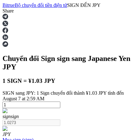
Bitrue
Bộ chuyển đổi tiền điện tử
SIGN
ĐẾN
JPY
Share
Hợp đồng tương lai
Chuyển đổi Sign
sign
sang Japanese Yen
JPY
1 SIGN = ¥1.03 JPY
SIGN sang JPY: 1 Sign chuyển đổi thành ¥1.03 JPY tính đến
USDT Futures
August 7 at 2:59 AM
Futures sử dụng USDT làm tài sản thế chấp
sign
sign
JPY
Mua
sign
(
sign
)