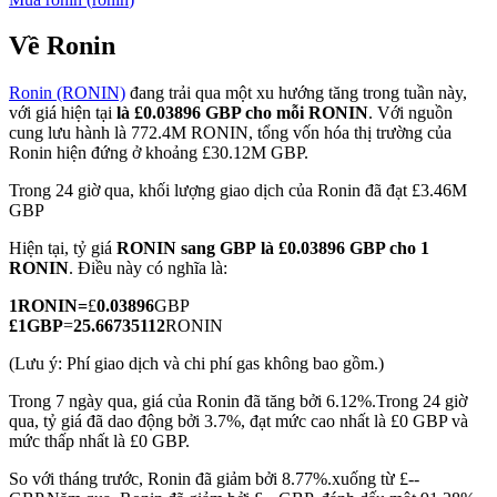
Về Ronin
Ronin (RONIN)
đang trải qua một xu hướng tăng trong tuần này,
COIN-M Futures
với giá hiện tại
là £0.03896 GBP cho mỗi RONIN
. Với nguồn
cung lưu hành là 772.4M RONIN, tổng vốn hóa thị trường của
Futures sử dụng token làm tài sản thế chấp
Ronin hiện đứng ở khoảng £30.12M GBP.
Trong 24 giờ qua, khối lượng giao dịch của Ronin đã đạt £3.46M
GBP
TradFi
Hiện tại, tỷ giá
RONIN sang GBP
là £0.03896 GBP cho 1
Phái sinh cổ phiếu, ngoại hối, kim loại quý và hàng hóa
RONIN
. Điều này có nghĩa là:
1
RONIN
=
£
0.03896
GBP
£
1
GBP
=
25.66735112
RONIN
(Lưu ý: Phí giao dịch và chi phí gas không bao gồm.)
Trong 7 ngày qua, giá của Ronin đã tăng bởi 6.12%.
Trong 24 giờ
qua, tỷ giá đã dao động bởi 3.7%, đạt mức cao nhất là £0 GBP và
mức thấp nhất là £0 GBP.
So với tháng trước, Ronin đã giảm bởi 8.77%.xuống từ £--
USDC Futures vĩnh cửu