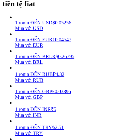
tiền tệ fiat
Earn
1
ronin
ĐẾN
USD
$
0.05256
Mua với USD
1
ronin
ĐẾN
EUR
€
0.04547
Mua với EUR
1
ronin
ĐẾN
BRL
R$
0.26795
Mua với BRL
1
ronin
ĐẾN
RUB
₽
4.32
Power Piggy
Mua với RUB
Làm cho tài sản của bạn tăng giá trị đều đặn
1
ronin
ĐẾN
GBP
£
0.03896
Mua với GBP
1
ronin
ĐẾN
INR
₹
5
Mua với INR
1
ronin
ĐẾN
TRY
₺
2.51
Mua với TRY