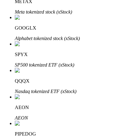
METAX
Meta tokenized stock (xStock)
GOOGLX
Đầu tư cố định và quản lý tài chính
Alphabet tokenized stock (xStock)
Tận hưởng việc quản lý tài chính hiện tại và thu nhập lâu dài
SPYX
SP500 tokenized ETF (xStock)
QQQX
Nasdaq tokenized ETF (xStock)
Staking 101
AEON
Tìm hiểu về kiếm thu nhập thụ động
AEON
Bitrue
AI
PIPEDOG