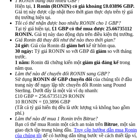
1 RONIN bằng bao nhiêu GBP?
Hiện tại,
1 Ronin (RONIN) có giá khoảng £0.03896 GBP.
Giá trị này được cập nhật theo thời gian thực dựa trên tỷ giá
thị trường hiện tại.
Tôi có thể nhận được bao nhiêu RONIN cho 1 GBP?
Tại tỷ giá hiện tại,
£1 GBP có thể mua được 25.66735112
RONIN.
Giá trị này dao động dựa trên điều kiện thị trường.
Giới thiệu
Giá Ronin đã thay đổi như thế nào theo thời gian?
24 giờ:
Giá của Ronin đã
giảm hơi
kể từ hôm qua.
Mời một người bạn để nhận phần thưởng tiền mặt
30 ngày:
Tỷ giá RONIN so với GBP đã
giảm
so với tháng
trước.
BTC Welcome Rewards
1 năm:
Ronin đã chứng kiến một
giảm giá đáng kể
trong
năm qua.
Làm thế nào để chuyển đổi RONIN sang GBP?
Sử dụng
RONIN để GBP chuyển đổi
của chúng tôi ở đầu
trang này để ngay lập tức chuyển đổi Ronin sang Pound
Sterling. Dưới đây là một vài ví dụ nhanh:
£10 GBP = 256.67351129 RONIN
10 RONIN = £0.3896 GBP
(Tất cả tỷ giá hiển thị đều là ước lượng và không bao gồm
phí.)
Làm thế nào để mua 1 Ronin trên Bitrue?
Bạn có thể mua Ronin một cách an toàn trên
Bitrue
, một sàn
giao dịch tập trung hàng đầu.
Truy cập hướng dẫn mua Ronin
BTC Welcome Rewards
của chúng tôi
để có hướng dẫn từng bước về cách thiết lập ví,