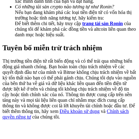
xác minh danh tính của bạn và đặt hàng.
Deposit & Trade BTC to Share 25000 USDT prize pool!
Có những tài sản crypto nào tương tự như Ronin?
Nếu bạn đang khám phá các loại tiền điện tử có vốn hóa thị
trường hoặc tính năng tương tự, hãy kiểm tra:
Để biết thêm chi tiết, hãy truy cập
trang tài sản Ronin
của
chúng tôi để khám phá các đồng tiền và altcoin liên quan theo
Deposit CASHCAT & Win
danh mục hoặc hiệu suất.
Share 500000 CASHCAT prize pool
Tuyên bố miễn trừ trách nhiệm
Thị trường tiền điện tử rất biến động và có thể trải qua những biến
Exclusive for BitMart Users
động giá nhanh chóng. Bạn hoàn toàn chịu trách nhiệm về các
quyết định đầu tư của mình và Bitrue không chịu trách nhiệm về bất
Register & Trade to Win 500,000 USDT
kỳ tổn thất nào bạn có thể phải gánh chịu. Chúng tôi dựa vào nguồn
của bên thứ ba về giá và dữ liệu khác liên quan đến tiền điện tử
được liệt kê ở trên và chúng tôi không chịu trách nhiệm về độ tin
cậy hoặc tính chính xác của nó. Thông tin được cung cấp trên nền
tảng này và mọi tài liệu liên quan chỉ nhằm mục đích cung cấp
Precious Metals Trading Carnival
thông tin và không được coi là lời khuyên tài chính hoặc đầu tư. Để
biết thêm thông tin, hãy xem
Điều khoản sử dụng
và
Chính sách
Trade Gold & Silver · 33,333 USDT Bonus
quyền riêng tư
của chúng tôi.