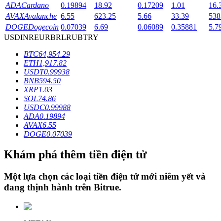
ADA
Cardano
0.19894
18.92
0.17209
1.01
16.
AVAX
Avalanche
6.55
623.25
5.66
33.39
538
DOGE
Dogecoin
0.07039
6.69
0.06089
0.35881
5.7
Khóa BTR
USD
INR
EUR
BRL
RUB
TRY
Đầu tư độc quyền cho người nắm giữ BTR
BTC
64,954.29
ETH
1,917.82
USDT
0.99938
BNB
594.50
XRP
1.03
SOL
74.86
USDC
0.99988
ADA
0.19894
AVAX
6.55
DOGE
0.07039
Khoản vay
Khám phá thêm tiền điện tử
Dịch vụ vay được hỗ trợ bằng tiền điện tử
Một lựa chọn các loại tiền điện tử mới niêm yết và
đang thịnh hành trên
Bitrue
.