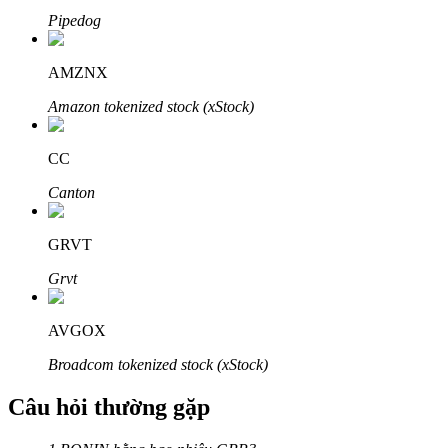
Pipedog
AMZNX
Amazon tokenized stock (xStock)
Đối tác Bitrue
CC
Canton
GRVT
Grvt
Đối tác Bitrue
AVGOX
Lên đến 65% hoa hồng!
Broadcom tokenized stock (xStock)
Câu hỏi thường gặp