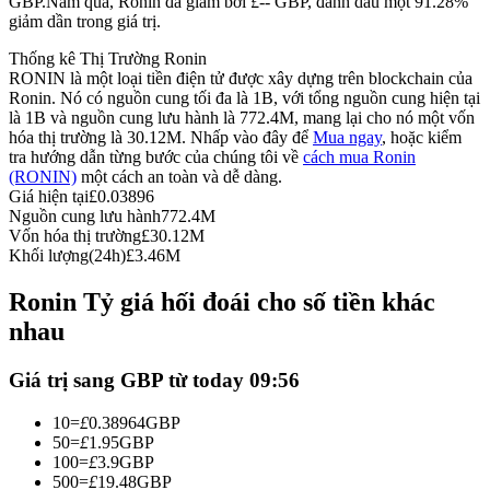
GBP.
Năm qua, Ronin đã giảm bởi £-- GBP, đánh dấu một 91.28%
giảm dần trong giá trị.
Futures sử dụng USDC làm tài sản thế chấp
Thống kê Thị Trường Ronin
RONIN là một loại tiền điện tử được xây dựng trên blockchain của
Ronin. Nó có nguồn cung tối đa là 1B, với tổng nguồn cung hiện tại
là 1B và nguồn cung lưu hành là 772.4M, mang lại cho nó một vốn
hóa thị trường là 30.12M. Nhấp vào đây để
Mua ngay
, hoặc kiểm
tra hướng dẫn từng bước của chúng tôi về
cách mua Ronin
(RONIN)
một cách an toàn và dễ dàng.
Giá hiện tại
£
0.03896
Nguồn cung lưu hành
772.4M
Vốn hóa thị trường
£
30.12M
Sao chép Giao dịch
Khối lượng(24h)
£
3.46M
Tham gia cùng các nhà giao dịch hàng đầu
Ronin Tỷ giá hối đoái cho số tiền khác
nhau
Giá trị sang GBP từ today 09:56
10
=
£
0.38964
GBP
50
=
£
1.95
GBP
100
=
£
3.9
GBP
500
=
£
19.48
GBP