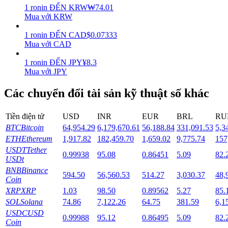
1
ronin
ĐẾN
KRW
₩
74.01
Mua với KRW
Staking
1
ronin
ĐẾN
CAD
$
0.07333
Lợi nhuận cao và truy cập ngay lập tức
Mua với CAD
1
ronin
ĐẾN
JPY
¥
8.3
Mua với JPY
Các chuyển đổi tài sản kỹ thuật số khác
Tiền điện tử
USD
INR
EUR
BRL
RU
BTC
Bitcoin
64,954.29
6,179,670.61
56,188.84
331,091.53
5,3
ETH
Ethereum
1,917.82
182,459.70
1,659.02
9,775.74
157
Launchpool
USDT
Tether
0.99938
95.08
0.86451
5.09
82.
Đặt cọc linh hoạt để kiếm được các token phổ biến.
USDt
BNB
Binance
594.50
56,560.53
514.27
3,030.37
48,
Coin
XRP
XRP
1.03
98.50
0.89562
5.27
85.
SOL
Solana
74.86
7,122.26
64.75
381.59
6,1
USDC
USD
0.99988
95.12
0.86495
5.09
82.
Coin