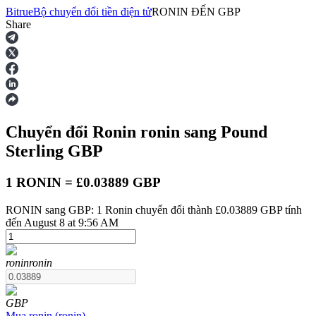
Bitrue
Bộ chuyển đổi tiền điện tử
RONIN
ĐẾN
GBP
Share
Hợp đồng tương lai
Chuyển đổi Ronin
ronin
sang Pound
Sterling
GBP
1 RONIN = £0.03889 GBP
RONIN sang GBP: 1 Ronin chuyển đổi thành £0.03889 GBP tính
USDT Futures
đến August 8 at 9:56 AM
Futures sử dụng USDT làm tài sản thế chấp
ronin
ronin
GBP
Mua
ronin
(
ronin
)