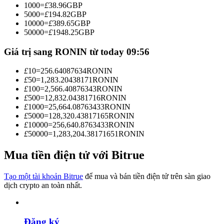
1000
=
£
38.96
GBP
Trở thành Nhà giao dịch Sao chép
5000
=
£
194.82
GBP
10000
=
£
389.65
GBP
Tận hưởng chia sẻ lợi nhuận và hoa hồng giao dịch sao chép
50000
=
£
1948.25
GBP
Giá trị sang RONIN từ today 09:56
£
10
=
256.64087634
RONIN
£
50
=
1,283.20438171
RONIN
£
100
=
2,566.40876343
RONIN
£
500
=
12,832.04381716
RONIN
£
1000
=
25,664.08763433
RONIN
£
5000
=
128,320.43817165
RONIN
£
10000
=
256,640.8763433
RONIN
Thông tin
£
50000
=
1,283,204.38171651
RONIN
Phân tích dữ liệu lớn bao gồm thông tin giao dịch, v.v.
Mua tiền điện tử với Bitrue
Tạo một tài khoản Bitrue
để mua và bán tiền điện tử trên sàn giao
dịch crypto an toàn nhất.
Đăng ký