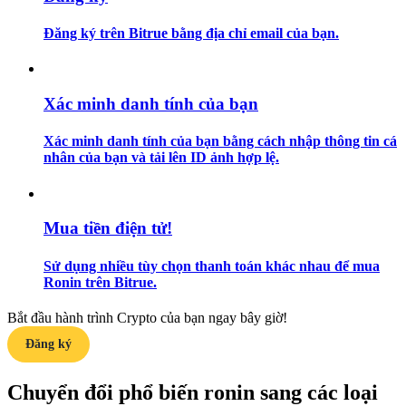
Đăng ký trên Bitrue bằng địa chỉ email của bạn.
Hướng dẫn
Hướng dẫn giao dịch Spot
Xác minh danh tính của bạn
Xác minh danh tính của bạn bằng cách nhập thông tin cá
nhân của bạn và tải lên ID ảnh hợp lệ.
Mua tiền điện tử!
Chiến lược giao dịch
Sử dụng nhiều tùy chọn thanh toán khác nhau để mua
Ronin trên Bitrue.
Học cách duy trì lợi nhuận
Bắt đầu hành trình Crypto của bạn ngay bây giờ!
Đăng ký
Chuyển đổi phổ biến ronin sang các loại