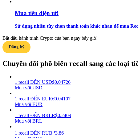
Mua tiền điện tử!
Hướng dẫn
Hướng dẫn giao dịch Spot
Sử dụng nhiều tùy chọn thanh toán khác nhau để mua Recal
Bắt đầu hành trình Crypto của bạn ngay bây giờ!
Đăng ký
Chuyển đổi phổ biến recall sang các loại tiề
1
recall
ĐẾN
USD
$
0.04726
Chiến lược giao dịch
Mua với USD
Học cách duy trì lợi nhuận
1
recall
ĐẾN
EUR
€
0.04107
Mua với EUR
1
recall
ĐẾN
BRL
R$
0.2409
Mua với BRL
1
recall
ĐẾN
RUB
₽
3.86