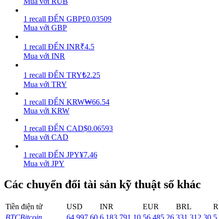
Mua với RUB
Earn
1
recall
ĐẾN
GBP
£
0.03509
Mua với GBP
1
recall
ĐẾN
INR
₹
4.5
Mua với INR
1
recall
ĐẾN
TRY
₺
2.25
Mua với TRY
1
recall
ĐẾN
KRW
₩
66.54
Mua với KRW
Power Piggy
1
recall
ĐẾN
CAD
$
0.06593
Làm cho tài sản của bạn tăng giá trị đều đặn
Mua với CAD
1
recall
ĐẾN
JPY
¥
7.46
Mua với JPY
Các chuyển đổi tài sản kỹ thuật số khác
Tiền điện tử
USD
INR
EUR
BRL
R
BTC
Bitcoin
64,997.60
6,183,791.10
56,485.26
331,312.30
5