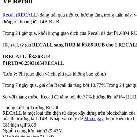
Về Recall
Recall (RECALL)
đang trải qua một xu hướng tăng trong tuần này, vớ
đứng ở khoảng ₽1.14B RUB.
COIN-M Futures
Trong 24 giờ qua, khối lượng giao dịch của Recall đã đạt ₽1.68M R
Futures sử dụng token làm tài sản thế chấp
Hiện tại, tỷ giá
RECALL sang RUB
là ₽3.86 RUB cho 1 RECAL
1
RECALL
=
₽
3.86
RUB
TradFi
₽
1
RUB
=
0.25931054
RECALL
Phái sinh cổ phiếu, ngoại hối, kim loại quý và hàng hóa
(Lưu ý: Phí giao dịch và chi phí gas không bao gồm.)
Trong 7 ngày qua, giá của Recall đã tăng bởi 10.77%.
Trong 24 giờ q
So với tháng trước, Recall đã tăng bởi 40.77%.hướng lên từ ₽-- RUB
Thống kê Thị Trường Recall
RECALL là một loại tiền điện tử được xây dựng trên blockchain của 
hóa thị trường là 1.14B. Nhấp vào đây để
Mua ngay
, hoặc kiểm tra 
Giá hiện tại
₽
3.86
Nguồn cung lưu hành
329.43M
USDC Futures vĩnh cửu