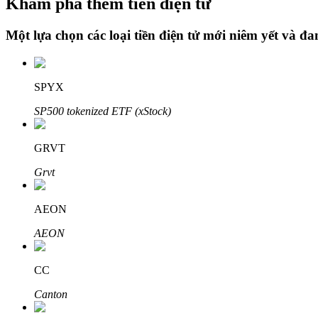
Khám phá thêm tiền điện tử
Một lựa chọn các loại tiền điện tử mới niêm yết và đ
Khóa BTR
Đầu tư độc quyền cho người nắm giữ BTR
SPYX
SP500 tokenized ETF (xStock)
GRVT
Grvt
AEON
Khoản vay
AEON
Dịch vụ vay được hỗ trợ bằng tiền điện tử
CC
Canton