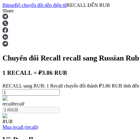
Bitrue
Bộ chuyển đổi tiền điện tử
RECALL
ĐẾN
RUB
Share
Hợp đồng tương lai
Chuyển đổi Recall
recall
sang Russian Ru
1 RECALL = ₽3.86 RUB
RECALL sang RUB: 1 Recall chuyển đổi thành ₽3.86 RUB tính đến
USDT Futures
recall
recall
Futures sử dụng USDT làm tài sản thế chấp
RUB
Mua
recall
(
recall
)