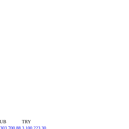
UB
TRY
,303,700.88
3,100,223.30