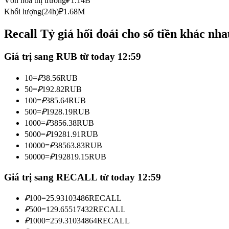
Vốn hóa thị trường
₽
1.14B
Futures sử dụng USDC làm tài sản thế chấp
Khối lượng(24h)
₽
1.68M
Recall Tỷ giá hối đoái cho số tiền khác nha
Giá trị sang RUB từ today 12:59
10
=
₽
38.56
RUB
50
=
₽
192.82
RUB
100
=
₽
385.64
RUB
500
=
₽
1928.19
RUB
Sao chép Giao dịch
1000
=
₽
3856.38
RUB
Tham gia cùng các nhà giao dịch hàng đầu
5000
=
₽
19281.91
RUB
10000
=
₽
38563.83
RUB
50000
=
₽
192819.15
RUB
Giá trị sang RECALL từ today 12:59
₽
100
=
25.93103486
RECALL
₽
500
=
129.65517432
RECALL
₽
1000
=
259.31034864
RECALL