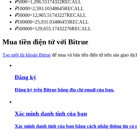
₽
5000
=
1,296.55174322
RECALL
Trở thành Nhà giao dịch Sao chép
₽
10000
=
2,593.10348645
RECALL
Tận hưởng chia sẻ lợi nhuận và hoa hồng giao dịch sao chép
₽
50000
=
12,965.51743227
RECALL
₽
100000
=
25,931.03486455
RECALL
₽
500000
=
129,655.17432276
RECALL
Mua tiền điện tử với Bitrue
Tạo một tài khoản Bitrue
để mua và bán tiền điện tử trên sàn giao dịc
Đăng ký
Thông tin
Phân tích dữ liệu lớn bao gồm thông tin giao dịch, v.v.
Đăng ký trên Bitrue bằng địa chỉ email của bạn.
Xác minh danh tính của bạn
Xác minh danh tính của bạn bằng cách nhập thông tin cá n