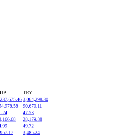
UB
TRY
,237,675.46
3,064,298.30
54,978.58
90,670.11
1.24
47.53
8,166.68
28,179.88
4.99
49.72
,957.17
3,485.24