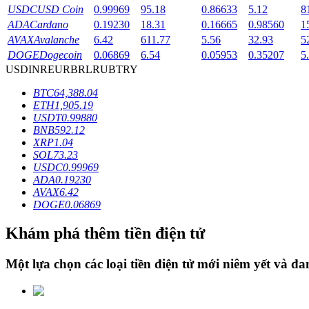
USDC
USD Coin
0.99969
95.18
0.86633
5.12
8
ADA
Cardano
0.19230
18.31
0.16665
0.98560
1
Staking
AVAX
Avalanche
6.42
611.77
5.56
32.93
5
Lợi nhuận cao và truy cập ngay lập tức
DOGE
Dogecoin
0.06869
6.54
0.05953
0.35207
5
USD
INR
EUR
BRL
RUB
TRY
BTC
64,388.04
ETH
1,905.19
USDT
0.99880
BNB
592.12
XRP
1.04
SOL
73.23
USDC
0.99969
ADA
0.19230
Launchpool
AVAX
6.42
DOGE
0.06869
Đặt cọc linh hoạt để kiếm được các token phổ biến.
Khám phá thêm tiền điện tử
Một lựa chọn các loại tiền điện tử mới niêm yết và đ