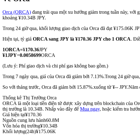
Orca (ORCA)
đang trải qua một xu hướng giảm trong tuần này, với gi
khoảng ¥10.34B JPY.
Trong 24 giờ qua, khối lượng giao dịch của Orca đã đạt ¥175.06K J
COIN-M Futures
Hiện tại, tỷ giá
ORCA sang JPY
là ¥170.36 JPY cho 1 ORCA
. Đi
Futures sử dụng token làm tài sản thế chấp
1
ORCA
=
¥
170.36
JPY
¥
1
JPY
=
0.0058699
ORCA
TradFi
(Lưu ý: Phí giao dịch và chi phí gas không bao gồm.)
Phái sinh cổ phiếu, ngoại hối, kim loại quý và hàng hóa
Trong 7 ngày qua, giá của Orca đã giảm bởi 7.13%.
Trong 24 giờ qua,
So với tháng trước, Orca đã giảm bởi 15.87%.xuống từ ¥-- JPY.
Năm q
Thống kê Thị Trường Orca
ORCA là một loại tiền điện tử được xây dựng trên blockchain của Or
thị trường là 10.34B. Nhấp vào đây để
Mua ngay
, hoặc kiểm tra hướ
Giá hiện tại
¥
170.36
Nguồn cung lưu hành
60.8M
Vốn hóa thị trường
¥
10.34B
Khối lượng(24h)
¥
175.06K
USDC Futures vĩnh cửu