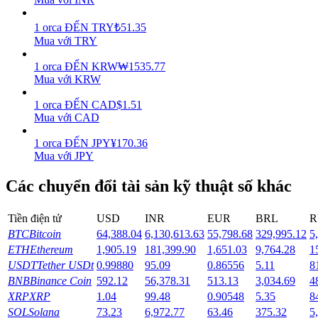
Earn
1
orca
ĐẾN
TRY
₺
51.35
Mua với TRY
1
orca
ĐẾN
KRW
₩
1535.77
Mua với KRW
1
orca
ĐẾN
CAD
$
1.51
Mua với CAD
1
orca
ĐẾN
JPY
¥
170.36
Mua với JPY
Power Piggy
Các chuyển đổi tài sản kỹ thuật số khác
Làm cho tài sản của bạn tăng giá trị đều đặn
Tiền điện tử
USD
INR
EUR
BRL
R
BTC
Bitcoin
64,388.04
6,130,613.63
55,798.68
329,995.12
5
ETH
Ethereum
1,905.19
181,399.90
1,651.03
9,764.28
1
USDT
Tether USDt
0.99880
95.09
0.86556
5.11
8
BNB
Binance Coin
592.12
56,378.31
513.13
3,034.69
4
XRP
XRP
1.04
99.48
0.90548
5.35
8
SOL
Solana
73.23
6,972.77
63.46
375.32
5