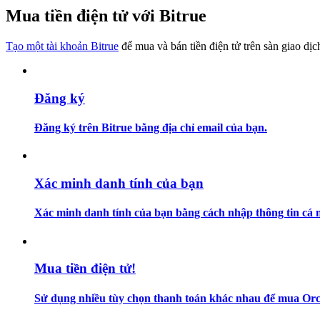
Trở thành Nhà giao dịch Sao chép
Mua tiền điện tử với Bitrue
Tận hưởng chia sẻ lợi nhuận và hoa hồng giao dịch sao chép
Tạo một tài khoản Bitrue
để mua và bán tiền điện tử trên sàn giao dịc
Đăng ký
Đăng ký trên Bitrue bằng địa chỉ email của bạn.
Thông tin
Xác minh danh tính của bạn
Phân tích dữ liệu lớn bao gồm thông tin giao dịch, v.v.
Xác minh danh tính của bạn bằng cách nhập thông tin cá n
Mua tiền điện tử!
Sử dụng nhiều tùy chọn thanh toán khác nhau để mua Orca