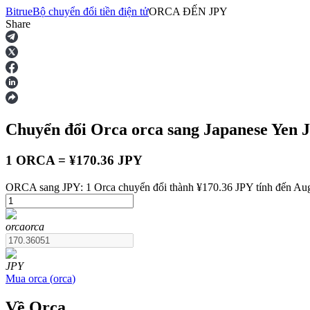
Bitrue
Bộ chuyển đổi tiền điện tử
ORCA
ĐẾN
JPY
Share
Hợp đồng tương lai
Chuyển đổi Orca
orca
sang Japanese Yen
1 ORCA = ¥170.36 JPY
ORCA sang JPY: 1 Orca chuyển đổi thành ¥170.36 JPY tính đến Aug
USDT Futures
orca
orca
Futures sử dụng USDT làm tài sản thế chấp
JPY
Mua
orca
(
orca
)
Về Orca