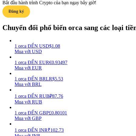
Bắt đầu hành trình Crypto của bạn ngay bây giờ!
Đăng ký
Hướng dẫn
Hướng dẫn giao dịch Spot
Chuyển đổi phổ biến orca sang các loại tiền 
1
orca
ĐẾN
USD
$
1.08
Mua với USD
1
orca
ĐẾN
EUR
€
0.93497
Mua với EUR
1
orca
ĐẾN
BRL
R$
5.53
Mua với BRL
Chiến lược giao dịch
Học cách duy trì lợi nhuận
1
orca
ĐẾN
RUB
₽
87.76
Mua với RUB
1
orca
ĐẾN
GBP
£
0.80101
Mua với GBP
1
orca
ĐẾN
INR
₹
102.73
Mua với INR