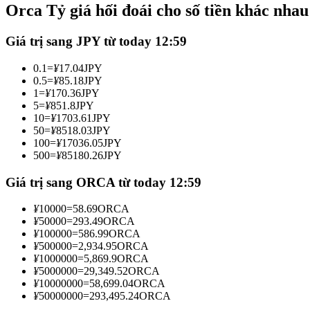
Orca Tỷ giá hối đoái cho số tiền khác nhau
Futures sử dụng USDC làm tài sản thế chấp
Giá trị sang JPY từ today 12:59
0.1
=
¥
17.04
JPY
0.5
=
¥
85.18
JPY
1
=
¥
170.36
JPY
5
=
¥
851.8
JPY
10
=
¥
1703.61
JPY
50
=
¥
8518.03
JPY
100
=
¥
17036.05
JPY
500
=
¥
85180.26
JPY
Sao chép Giao dịch
Tham gia cùng các nhà giao dịch hàng đầu
Giá trị sang ORCA từ today 12:59
¥
10000
=
58.69
ORCA
¥
50000
=
293.49
ORCA
¥
100000
=
586.99
ORCA
¥
500000
=
2,934.95
ORCA
¥
1000000
=
5,869.9
ORCA
¥
5000000
=
29,349.52
ORCA
¥
10000000
=
58,699.04
ORCA
¥
50000000
=
293,495.24
ORCA