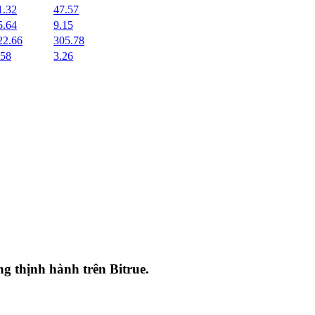
1.32
47.57
5.64
9.15
22.66
305.78
.58
3.26
ang thịnh hành trên
Bitrue
.