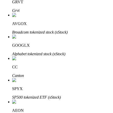
GRVT
Grvt
Khóa BTR
AVGOX
Đầu tư độc quyền cho người nắm giữ BTR
Broadcom tokenized stock (xStock)
GOOGLX
Alphabet tokenized stock (xStock)
CC
Canton
Khoản vay
Dịch vụ vay được hỗ trợ bằng tiền điện tử
SPYX
SP500 tokenized ETF (xStock)
AEON