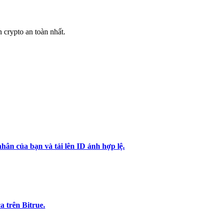
h crypto an toàn nhất.
hân của bạn và tải lên ID ảnh hợp lệ.
 trên Bitrue.