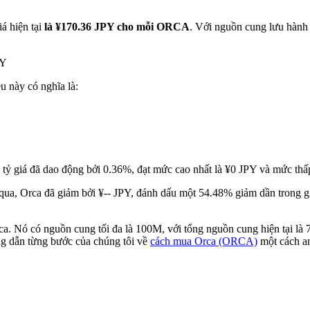
á hiện tại
là ¥170.36 JPY cho mỗi ORCA
. Với nguồn cung lưu hành
PY
ều này có nghĩa là:
 tỷ giá đã dao động bởi 0.36%, đạt mức cao nhất là ¥0 JPY và mức thấp
ua, Orca đã giảm bởi ¥-- JPY, đánh dấu một 54.48% giảm dần trong giá
ca. Nó có nguồn cung tối đa là 100M, với tổng nguồn cung hiện tại l
ng dẫn từng bước của chúng tôi về
cách mua Orca (ORCA)
một cách an