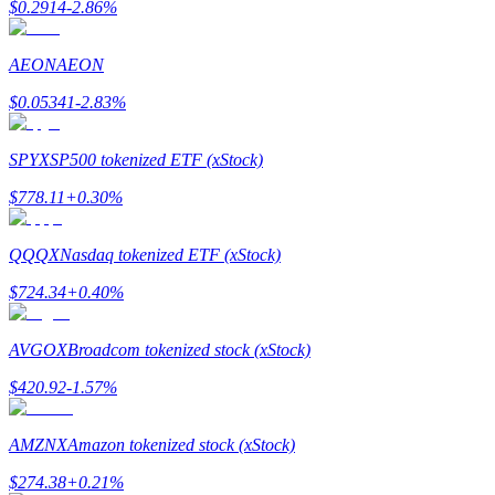
$
0.2914
-2.86
%
AEON
AEON
$
0.05341
-2.83
%
Giới thiệu
SPYX
SP500 tokenized ETF (xStock)
Mời một người bạn để nhận phần thưởng tiền mặt
$
778.11
+
0.30
%
BTC Welcome Rewards
QQQX
Nasdaq tokenized ETF (xStock)
$
724.34
+
0.40
%
AVGOX
Broadcom tokenized stock (xStock)
$
420.92
-1.57
%
AMZNX
Amazon tokenized stock (xStock)
BTC Welcome Rewards
$
274.38
+
0.21
%