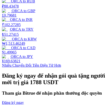
ORCA
to
RUB
₽
88.43478
Staking
ORCA
to
GBP
£
0.79681
Lợi nhuận cao và truy cập ngay lập tức
ORCA
to
INR
₹
102.27285
ORCA
to
TRY
₺
51.27415
ORCA
to
KRW
₩
1,513.46249
ORCA
to
CAD
$
1.49965
ORCA
to
JPY
¥
169.63821
Nhiều Chuyển Đổi Tiền Điện Tử Hơn
Launchpool
Đăng ký ngay để nhận gói quà tặng người
Đặt cọc linh hoạt để kiếm được các token phổ biến.
mới trị giá 1788 USDT
Tham gia Bitrue để nhận phần thưởng độc quyền
Đăng ký ngay