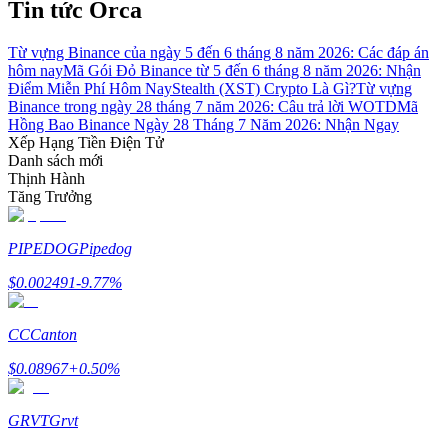
Tin tức Orca
Từ vựng Binance của ngày 5 đến 6 tháng 8 năm 2026: Các đáp án
hôm nay
Mã Gói Đỏ Binance từ 5 đến 6 tháng 8 năm 2026: Nhận
Điểm Miễn Phí Hôm Nay
Stealth (XST) Crypto Là Gì?
Từ vựng
Binance trong ngày 28 tháng 7 năm 2026: Câu trả lời WOTD
Mã
Đối tác Bitrue
Hồng Bao Binance Ngày 28 Tháng 7 Năm 2026: Nhận Ngay
Xếp Hạng Tiền Điện Tử
Danh sách mới
Thịnh Hành
Tăng Trưởng
PIPEDOG
Pipedog
$
0.002491
-9.77
%
Đối tác Bitrue
CC
Canton
Lên đến 65% hoa hồng!
$
0.08967
+
0.50
%
GRVT
Grvt