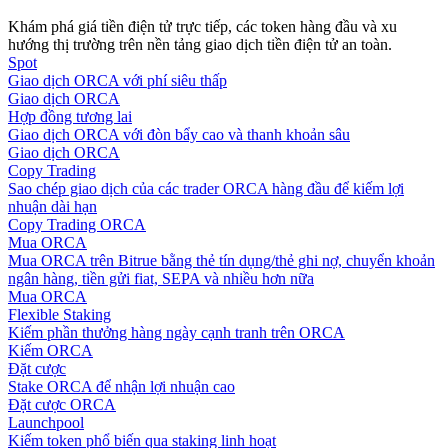
Khám phá giá tiền điện tử trực tiếp, các token hàng đầu và xu
Hướng dẫn
hướng thị trường trên nền tảng giao dịch tiền điện tử an toàn.
Spot
Hướng dẫn giao dịch Spot
Giao dịch ORCA với phí siêu thấp
Giao dịch ORCA
Hợp đồng tương lai
Giao dịch ORCA với đòn bẩy cao và thanh khoản sâu
Giao dịch ORCA
Copy Trading
Sao chép giao dịch của các trader ORCA hàng đầu để kiếm lợi
nhuận dài hạn
Copy Trading ORCA
Mua ORCA
Mua ORCA trên Bitrue bằng thẻ tín dụng/thẻ ghi nợ, chuyển khoản
ngân hàng, tiền gửi fiat, SEPA và nhiều hơn nữa
Chiến lược giao dịch
Mua ORCA
Flexible Staking
Học cách duy trì lợi nhuận
Kiếm phần thưởng hàng ngày cạnh tranh trên ORCA
Kiếm ORCA
Đặt cược
Stake ORCA để nhận lợi nhuận cao
Đặt cược ORCA
Launchpool
Kiếm token phổ biến qua staking linh hoạt