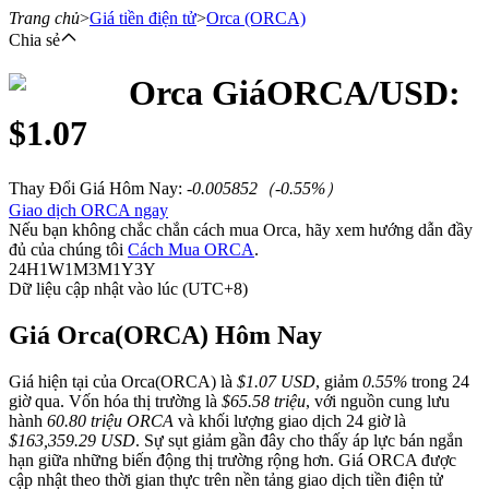
Trang chủ
>
Giá tiền điện tử
>
Orca
(ORCA)
Chia sẻ
Orca
Giá
ORCA
/USD:
Hợp đồng tương lai
$
1.07
Thay Đổi Giá Hôm Nay
:
-0.005852
（
-0.55
%）
Giao dịch ORCA ngay
Nếu bạn không chắc chắn cách mua Orca, hãy xem hướng dẫn đầy
đủ của chúng tôi
Cách Mua ORCA
.
24H
1W
1M
3M
1Y
3Y
Dữ liệu cập nhật vào lúc (UTC+8)
USDT Futures
Giá Orca(ORCA) Hôm Nay
Futures sử dụng USDT làm tài sản thế chấp
Giá hiện tại của Orca(ORCA) là
$1.07 USD
, giảm
0.55%
trong 24
giờ qua. Vốn hóa thị trường là
$65.58 triệu
, với nguồn cung lưu
hành
60.80 triệu ORCA
và khối lượng giao dịch 24 giờ là
$163,359.29 USD
. Sự sụt giảm gần đây cho thấy áp lực bán ngắn
hạn giữa những biến động thị trường rộng hơn. Giá ORCA được
cập nhật theo thời gian thực trên nền tảng giao dịch tiền điện tử