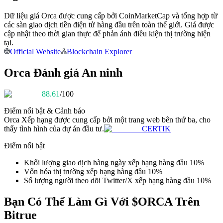
Trở thành Nhà giao dịch Sao chép
Dữ liệu giá Orca được cung cấp bởi CoinMarketCap và tổng hợp từ
Tận hưởng chia sẻ lợi nhuận và hoa hồng giao dịch sao chép
các sàn giao dịch tiền điện tử hàng đầu trên toàn thế giới. Giá được
cập nhật theo thời gian thực để phản ánh điều kiện thị trường hiện
tại.
Official Website
Blockchain Explorer
Orca Đánh giá An ninh
88.61
/100
Điểm nổi bật & Cảnh báo
Orca
Xếp hạng được cung cấp bởi một trang web bên thứ ba, cho
Thông tin
thấy tình hình của dự án đầu tư.
CERTIK
Phân tích dữ liệu lớn bao gồm thông tin giao dịch, v.v.
Điểm nổi bật
Khối lượng giao dịch hàng ngày xếp hạng hàng đầu 10%
Vốn hóa thị trường xếp hạng hàng đầu 10%
Số lượng người theo dõi Twitter/X xếp hạng hàng đầu 10%
Bạn Có Thể Làm Gì Với $ORCA Trên
Bitrue