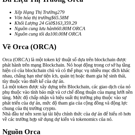
Futures sử dụng USDC làm tài sản thế chấp
Xếp Hạng Thị Trường
279
Vốn hóa thị trường
$
65.58M
Khối Lượng 24 Giờ
$
163,359.29
Nguồn cung lưu hành
60.80M
ORCA
Nguồn cung tối đa
100.00M
ORCA
Về Orca (ORCA)
Orca (ORCA) là một token kỹ thuật số dựa trên blockchain được
phát hành trên mạng Blockchain. Nó hoạt động trong cơ sở hạ tầng
Sao chép Giao dịch
hiện có của blockchain chủ và có thể phục vụ nhiều mục đích khác
nhau, chẳng hạn như tiện ích, quản trị hoặc tham gia hệ sinh thái,
Tham gia cùng các nhà giao dịch hàng đầu
tùy thuộc vào thiết kế của dự án.
Là một token được xây dựng trên Blockchain, các giao dịch của nó
phụ thuộc vào tính bảo mật và cơ chế đồng thuận của mạng lưới nền
tảng. Mức độ chấp nhận và hiệu suất thị trường phụ thuộc vào sự
phát triển của dự án, mức độ tham gia của cộng đồng và động lực
chung của thị trường crypto.
Nhà đầu tư nên xem lại tài liệu chính thức của dự án để hiểu rõ hơn
về các trường hợp sử dụng dự kiến và tokenomics của nó.
Nguồn Orca