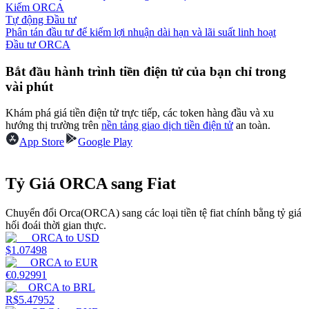
Kiếm ORCA
Tự động Đầu tư
Earn
Phân tán đầu tư để kiếm lợi nhuận dài hạn và lãi suất linh hoạt
Đầu tư ORCA
Bắt đầu hành trình tiền điện tử của bạn chỉ trong
vài phút
Khám phá giá tiền điện tử trực tiếp, các token hàng đầu và xu
hướng thị trường trên
nền tảng giao dịch tiền điện tử
an toàn.
App Store
Google Play
Power Piggy
Tỷ Giá ORCA sang Fiat
Làm cho tài sản của bạn tăng giá trị đều đặn
Chuyển đổi Orca(ORCA) sang các loại tiền tệ fiat chính bằng tỷ giá
hối đoái thời gian thực.
ORCA
to
USD
$
1.07498
ORCA
to
EUR
€
0.92991
ORCA
to
BRL
R$
5.47952