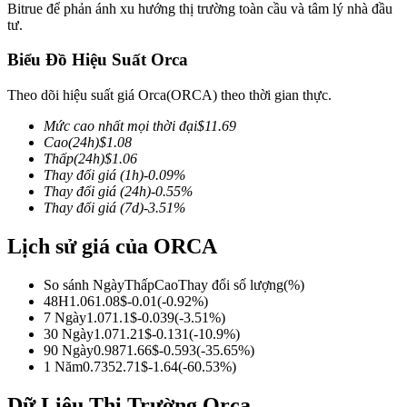
Bitrue để phản ánh xu hướng thị trường toàn cầu và tâm lý nhà đầu
tư.
Biểu Đồ Hiệu Suất Orca
COIN-M Futures
Theo dõi hiệu suất giá Orca(ORCA) theo thời gian thực.
Futures sử dụng token làm tài sản thế chấp
Mức cao nhất mọi thời đại
$
11.69
Cao
(24h)
$
1.08
Thấp
(24h)
$
1.06
Thay đổi giá
(1h)
-0.09
%
TradFi
Thay đổi giá
(24h)
-0.55
%
Thay đổi giá
(7d)
-3.51
%
Phái sinh cổ phiếu, ngoại hối, kim loại quý và hàng hóa
Lịch sử giá của ORCA
So sánh Ngày
Thấp
Cao
Thay đổi số lượng
(%)
48H
1.06
1.08
$
-0.01
(
-0.92
%)
7 Ngày
1.07
1.1
$
-0.039
(
-3.51
%)
30 Ngày
1.07
1.21
$
-0.131
(
-10.9
%)
90 Ngày
0.987
1.66
$
-0.593
(
-35.65
%)
1 Năm
0.735
2.71
$
-1.64
(
-60.53
%)
USDC Futures vĩnh cửu
Dữ Liệu Thị Trường Orca