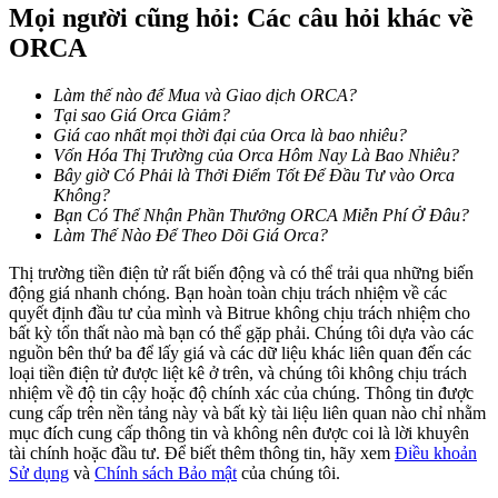
Mọi người cũng hỏi: Các câu hỏi khác về
ORCA
Khóa BTR
Làm thế nào để Mua và Giao dịch ORCA?
Đầu tư độc quyền cho người nắm giữ BTR
Tại sao Giá Orca Giảm?
Giá cao nhất mọi thời đại của Orca là bao nhiêu?
Vốn Hóa Thị Trường của Orca Hôm Nay Là Bao Nhiêu?
Bây giờ Có Phải là Thởi Điểm Tốt Để Đầu Tư vào Orca
Không?
Bạn Có Thể Nhận Phần Thưởng ORCA Miễn Phí Ở Đâu?
Làm Thế Nào Để Theo Dõi Giá Orca?
Thị trường tiền điện tử rất biến động và có thể trải qua những biến
động giá nhanh chóng. Bạn hoàn toàn chịu trách nhiệm về các
quyết định đầu tư của mình và Bitrue không chịu trách nhiệm cho
bất kỳ tổn thất nào mà bạn có thể gặp phải. Chúng tôi dựa vào các
Khoản vay
nguồn bên thứ ba để lấy giá và các dữ liệu khác liên quan đến các
loại tiền điện tử được liệt kê ở trên, và chúng tôi không chịu trách
Dịch vụ vay được hỗ trợ bằng tiền điện tử
nhiệm về độ tin cậy hoặc độ chính xác của chúng. Thông tin được
cung cấp trên nền tảng này và bất kỳ tài liệu liên quan nào chỉ nhằm
mục đích cung cấp thông tin và không nên được coi là lời khuyên
tài chính hoặc đầu tư. Để biết thêm thông tin, hãy xem
Điều khoản
Sử dụng
và
Chính sách Bảo mật
của chúng tôi.