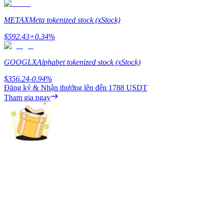
Deposit & Trade BTC to Share 25000 USDT prize pool!
METAX
Meta tokenized stock (xStock)
$
592.43
+
0.34
%
Deposit CASHCAT & Win
GOOGLX
Alphabet tokenized stock (xStock)
Share 500000 CASHCAT prize pool
$
356.24
-0.94
%
Đăng ký & Nhận thưởng lên đến
1788 USDT
Tham gia ngay
Exclusive for BitMart Users
Register & Trade to Win 500,000 USDT
Precious Metals Trading Carnival
Trade Gold & Silver · 33,333 USDT Bonus