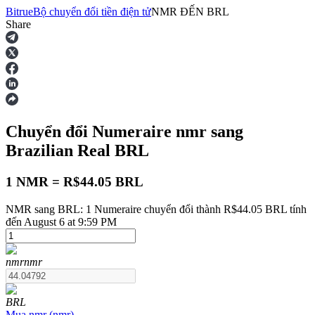
Bitrue
Bộ chuyển đổi tiền điện tử
NMR
ĐẾN
BRL
Share
Hợp đồng tương lai
Chuyển đổi Numeraire
nmr
sang
Brazilian Real
BRL
1 NMR = R$44.05 BRL
NMR sang BRL: 1 Numeraire chuyển đổi thành R$44.05 BRL tính
USDT Futures
đến August 6 at 9:59 PM
Futures sử dụng USDT làm tài sản thế chấp
nmr
nmr
BRL
Mua
nmr
(
nmr
)