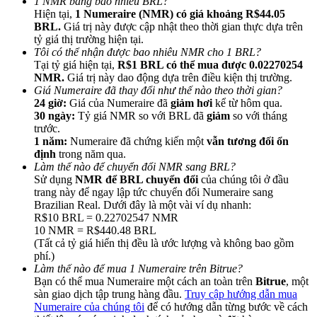
1 NMR bằng bao nhiêu BRL?
Hiện tại,
1 Numeraire (NMR) có giá khoảng R$44.05
BRL.
Giá trị này được cập nhật theo thời gian thực dựa trên
tỷ giá thị trường hiện tại.
Tôi có thể nhận được bao nhiêu NMR cho 1 BRL?
Tại tỷ giá hiện tại,
R$1 BRL có thể mua được 0.02270254
NMR.
Giá trị này dao động dựa trên điều kiện thị trường.
Giới thiệu
Giá Numeraire đã thay đổi như thế nào theo thời gian?
24 giờ:
Giá của Numeraire đã
giảm hơi
kể từ hôm qua.
Mời một người bạn để nhận phần thưởng tiền mặt
30 ngày:
Tỷ giá NMR so với BRL đã
giảm
so với tháng
trước.
Deposit CASHCAT & Win
1 năm:
Numeraire đã chứng kiến một
vẫn tương đối ổn
định
trong năm qua.
Làm thế nào để chuyển đổi NMR sang BRL?
Sử dụng
NMR để BRL chuyển đổi
của chúng tôi ở đầu
trang này để ngay lập tức chuyển đổi Numeraire sang
Brazilian Real. Dưới đây là một vài ví dụ nhanh:
R$10 BRL = 0.22702547 NMR
10 NMR = R$440.48 BRL
(Tất cả tỷ giá hiển thị đều là ước lượng và không bao gồm
phí.)
Làm thế nào để mua 1 Numeraire trên Bitrue?
Bạn có thể mua Numeraire một cách an toàn trên
Bitrue
, một
sàn giao dịch tập trung hàng đầu.
Truy cập hướng dẫn mua
Deposit CASHCAT & Win
Numeraire của chúng tôi
để có hướng dẫn từng bước về cách