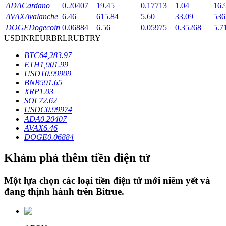
ADA
Cardano
0.20407
19.45
0.17713
1.04
16.
AVAX
Avalanche
6.46
615.84
5.60
33.09
536
DOGE
Dogecoin
0.06884
6.56
0.05975
0.35268
5.7
Khóa BTR
USD
INR
EUR
BRL
RUB
TRY
Đầu tư độc quyền cho người nắm giữ BTR
BTC
64,283.97
ETH
1,901.99
USDT
0.99909
BNB
591.65
XRP
1.03
SOL
72.62
USDC
0.99974
ADA
0.20407
AVAX
6.46
DOGE
0.06884
Khoản vay
Khám phá thêm tiền điện tử
Dịch vụ vay được hỗ trợ bằng tiền điện tử
Một lựa chọn các loại tiền điện tử mới niêm yết và
đang thịnh hành trên
Bitrue
.