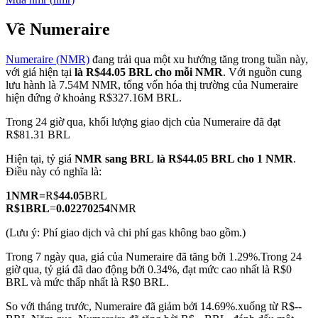
Về Numeraire
Numeraire (NMR)
đang trải qua một xu hướng tăng trong tuần này,
COIN-M Futures
với giá hiện tại
là R$44.05 BRL cho mỗi NMR
. Với nguồn cung
lưu hành là 7.54M NMR, tổng vốn hóa thị trường của Numeraire
Futures sử dụng token làm tài sản thế chấp
hiện đứng ở khoảng R$327.16M BRL.
Trong 24 giờ qua, khối lượng giao dịch của Numeraire đã đạt
R$81.31 BRL
TradFi
Hiện tại, tỷ giá
NMR sang BRL
là R$44.05 BRL cho 1 NMR
.
Phái sinh cổ phiếu, ngoại hối, kim loại quý và hàng hóa
Điều này có nghĩa là:
1
NMR
=
R$
44.05
BRL
R$
1
BRL
=
0.02270254
NMR
(Lưu ý: Phí giao dịch và chi phí gas không bao gồm.)
Trong 7 ngày qua, giá của Numeraire đã tăng bởi 1.29%.
Trong 24
giờ qua, tỷ giá đã dao động bởi 0.34%, đạt mức cao nhất là R$0
BRL và mức thấp nhất là R$0 BRL.
So với tháng trước, Numeraire đã giảm bởi 14.69%.xuống từ R$--
USDC Futures vĩnh cửu