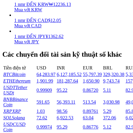
1
nmr
ĐẾN
KRW
₩
12236.13
Mua với KRW
Staking
1
nmr
ĐẾN
CAD
$
12.05
Lợi nhuận cao và truy cập ngay lập tức
Mua với CAD
1
nmr
ĐẾN
JPY
¥
1362.62
Mua với JPY
Các chuyển đổi tài sản kỹ thuật số khác
Tiền điện tử
USD
INR
EUR
BRL
RU
BTC
Bitcoin
64,283.97
6,127,185.52
55,797.39
329,320.38
5,3
ETH
Ethereum
1,901.99
181,287.64
1,650.90
9,743.74
157
Launchpool
USDT
Tether
0.99909
95.22
0.86720
5.11
82.
Đặt cọc linh hoạt để kiếm được các token phổ biến.
USDt
BNB
Binance
591.65
56,393.11
513.54
3,030.98
49,
Coin
XRP
XRP
1.03
98.56
0.89761
5.29
85.
SOL
Solana
72.62
6,922.53
63.04
372.06
6,0
USDC
USD
0.99974
95.29
0.86776
5.12
82.
Coin