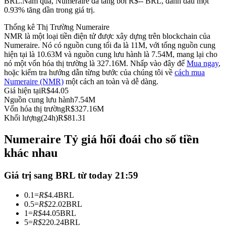
BRL.
Năm qua, Numeraire đã tăng bởi R$-- BRL, đánh dấu một
0.93% tăng dần trong giá trị.
Futures sử dụng USDC làm tài sản thế chấp
Thống kê Thị Trường Numeraire
NMR là một loại tiền điện tử được xây dựng trên blockchain của
Numeraire. Nó có nguồn cung tối đa là 11M, với tổng nguồn cung
hiện tại là 10.63M và nguồn cung lưu hành là 7.54M, mang lại cho
nó một vốn hóa thị trường là 327.16M. Nhấp vào đây để
Mua ngay
,
hoặc kiểm tra hướng dẫn từng bước của chúng tôi về
cách mua
Numeraire (NMR)
một cách an toàn và dễ dàng.
Giá hiện tại
R$
44.05
Nguồn cung lưu hành
7.54M
Vốn hóa thị trường
R$
327.16M
Sao chép Giao dịch
Khối lượng(24h)
R$
81.31
Tham gia cùng các nhà giao dịch hàng đầu
Numeraire Tỷ giá hối đoái cho số tiền
khác nhau
Giá trị sang BRL từ today 21:59
0.1
=
R$
4.4
BRL
0.5
=
R$
22.02
BRL
1
=
R$
44.05
BRL
5
=
R$
220.24
BRL