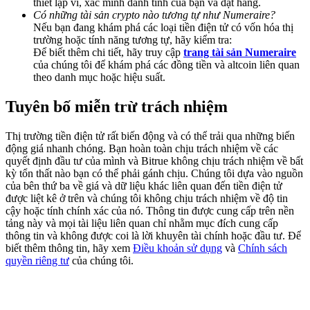
thiết lập ví, xác minh danh tính của bạn và đặt hàng.
Share 500000 CASHCAT prize pool
Có những tài sản crypto nào tương tự như Numeraire?
Nếu bạn đang khám phá các loại tiền điện tử có vốn hóa thị
trường hoặc tính năng tương tự, hãy kiểm tra:
Để biết thêm chi tiết, hãy truy cập
trang tài sản Numeraire
của chúng tôi để khám phá các đồng tiền và altcoin liên quan
Exclusive for BitMart Users
theo danh mục hoặc hiệu suất.
Register & Trade to Win 500,000 USDT
Tuyên bố miễn trừ trách nhiệm
Thị trường tiền điện tử rất biến động và có thể trải qua những biến
Precious Metals Trading Carnival
động giá nhanh chóng. Bạn hoàn toàn chịu trách nhiệm về các
quyết định đầu tư của mình và Bitrue không chịu trách nhiệm về bất
Trade Gold & Silver · 33,333 USDT Bonus
kỳ tổn thất nào bạn có thể phải gánh chịu. Chúng tôi dựa vào nguồn
của bên thứ ba về giá và dữ liệu khác liên quan đến tiền điện tử
được liệt kê ở trên và chúng tôi không chịu trách nhiệm về độ tin
cậy hoặc tính chính xác của nó. Thông tin được cung cấp trên nền
tảng này và mọi tài liệu liên quan chỉ nhằm mục đích cung cấp
USDT New User Exclusive 10% APR
thông tin và không được coi là lời khuyên tài chính hoặc đầu tư. Để
biết thêm thông tin, hãy xem
Điều khoản sử dụng
và
Chính sách
USDT Flexible Staking | Daily Rewards
quyền riêng tư
của chúng tôi.