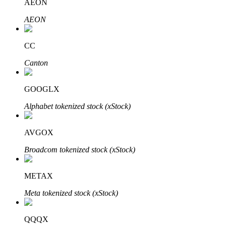
AEON
AEON
CC
Đầu tư cố định và quản lý tài chính
Canton
Tận hưởng việc quản lý tài chính hiện tại và thu nhập lâu dài
GOOGLX
Alphabet tokenized stock (xStock)
AVGOX
Broadcom tokenized stock (xStock)
Staking 101
METAX
Tìm hiểu về kiếm thu nhập thụ động
Meta tokenized stock (xStock)
Bitrue
AI
QQQX