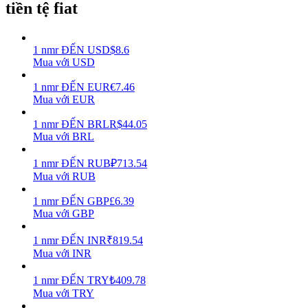
tiền tệ fiat
Earn
1
nmr
ĐẾN
USD
$
8.6
Mua với USD
1
nmr
ĐẾN
EUR
€
7.46
Mua với EUR
1
nmr
ĐẾN
BRL
R$
44.05
Mua với BRL
1
nmr
ĐẾN
RUB
₽
713.54
Power Piggy
Mua với RUB
Làm cho tài sản của bạn tăng giá trị đều đặn
1
nmr
ĐẾN
GBP
£
6.39
Mua với GBP
1
nmr
ĐẾN
INR
₹
819.54
Mua với INR
1
nmr
ĐẾN
TRY
₺
409.78
Mua với TRY