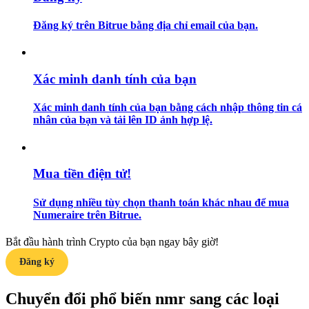
Đăng ký trên Bitrue bằng địa chỉ email của bạn.
Hướng dẫn
Hướng dẫn giao dịch Spot
Xác minh danh tính của bạn
Xác minh danh tính của bạn bằng cách nhập thông tin cá
nhân của bạn và tải lên ID ảnh hợp lệ.
Mua tiền điện tử!
Chiến lược giao dịch
Sử dụng nhiều tùy chọn thanh toán khác nhau để mua
Numeraire trên Bitrue.
Học cách duy trì lợi nhuận
Bắt đầu hành trình Crypto của bạn ngay bây giờ!
Đăng ký
Chuyển đổi phổ biến nmr sang các loại