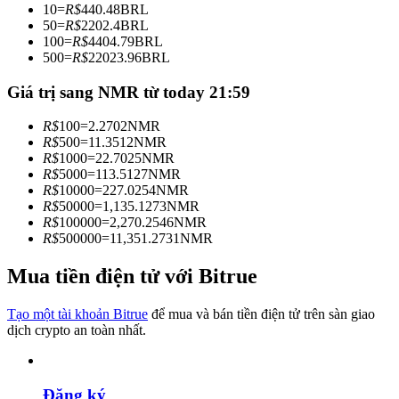
10
=
R$
440.48
BRL
Trở thành Nhà giao dịch Sao chép
50
=
R$
2202.4
BRL
100
=
R$
4404.79
BRL
Tận hưởng chia sẻ lợi nhuận và hoa hồng giao dịch sao chép
500
=
R$
22023.96
BRL
Giá trị sang NMR từ today 21:59
R$
100
=
2.2702
NMR
R$
500
=
11.3512
NMR
R$
1000
=
22.7025
NMR
R$
5000
=
113.5127
NMR
R$
10000
=
227.0254
NMR
R$
50000
=
1,135.1273
NMR
R$
100000
=
2,270.2546
NMR
Thông tin
R$
500000
=
11,351.2731
NMR
Phân tích dữ liệu lớn bao gồm thông tin giao dịch, v.v.
Mua tiền điện tử với Bitrue
Tạo một tài khoản Bitrue
để mua và bán tiền điện tử trên sàn giao
dịch crypto an toàn nhất.
Đăng ký