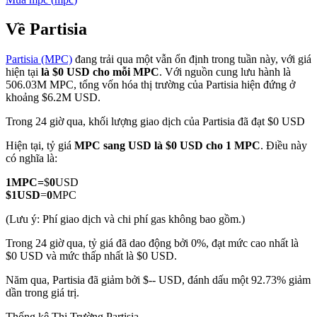
Về Partisia
Partisia (MPC)
đang trải qua một vẫn ổn định trong tuần này, với giá
COIN-M Futures
hiện tại
là $0 USD cho mỗi MPC
. Với nguồn cung lưu hành là
506.03M MPC, tổng vốn hóa thị trường của Partisia hiện đứng ở
Futures sử dụng token làm tài sản thế chấp
khoảng $6.2M USD.
Trong 24 giờ qua, khối lượng giao dịch của Partisia đã đạt $0 USD
TradFi
Hiện tại, tỷ giá
MPC sang USD
là $0 USD cho 1 MPC
. Điều này
có nghĩa là:
Phái sinh cổ phiếu, ngoại hối, kim loại quý và hàng hóa
1
MPC
=
$
0
USD
$
1
USD
=
0
MPC
(Lưu ý: Phí giao dịch và chi phí gas không bao gồm.)
Trong 24 giờ qua, tỷ giá đã dao động bởi 0%, đạt mức cao nhất là
$0 USD và mức thấp nhất là $0 USD.
Năm qua, Partisia đã giảm bởi $-- USD, đánh dấu một 92.73% giảm
dần trong giá trị.
USDC Futures vĩnh cửu
Thống kê Thị Trường Partisia