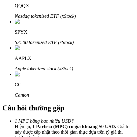
QQQX
Nasdaq tokenized ETF (xStock)
SPYX
Đối tác Bitrue
SP500 tokenized ETF (xStock)
AAPLX
Apple tokenized stock (xStock)
CC
Canton
Đối tác Bitrue
Câu hỏi thường gặp
Lên đến 65% hoa hồng!
1 MPC bằng bao nhiêu USD?
Hiện tại,
1 Partisia (MPC) có giá khoảng $0 USD.
Giá trị
này được cập nhật theo thời gian thực dựa trên tỷ giá thị