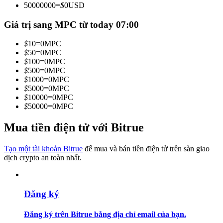
50000000
=
$
0
USD
Trở thành Nhà giao dịch Sao chép
Giá trị sang MPC từ today 07:00
Tận hưởng chia sẻ lợi nhuận và hoa hồng giao dịch sao chép
$
10
=
0
MPC
$
50
=
0
MPC
$
100
=
0
MPC
$
500
=
0
MPC
$
1000
=
0
MPC
$
5000
=
0
MPC
$
10000
=
0
MPC
$
50000
=
0
MPC
Mua tiền điện tử với Bitrue
Thông tin
Phân tích dữ liệu lớn bao gồm thông tin giao dịch, v.v.
Tạo một tài khoản Bitrue
để mua và bán tiền điện tử trên sàn giao
dịch crypto an toàn nhất.
Đăng ký
Đăng ký trên Bitrue bằng địa chỉ email của bạn.