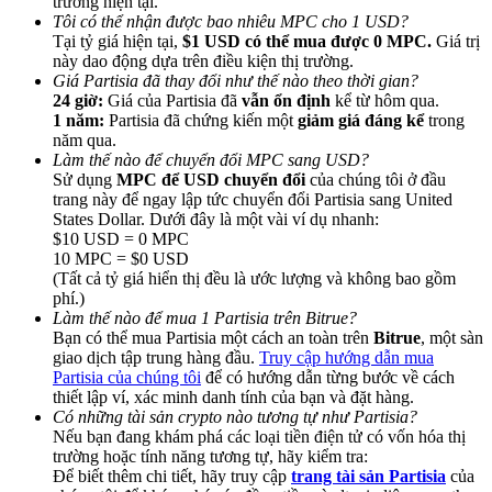
trường hiện tại.
Tôi có thể nhận được bao nhiêu MPC cho 1 USD?
Tại tỷ giá hiện tại,
$1 USD có thể mua được 0 MPC.
Giá trị
này dao động dựa trên điều kiện thị trường.
Giá Partisia đã thay đổi như thế nào theo thời gian?
24 giờ:
Giá của Partisia đã
vẫn ổn định
kể từ hôm qua.
1 năm:
Partisia đã chứng kiến một
giảm giá đáng kể
trong
Giới thiệu
năm qua.
Làm thế nào để chuyển đổi MPC sang USD?
Mời một người bạn để nhận phần thưởng tiền mặt
Sử dụng
MPC để USD chuyển đổi
của chúng tôi ở đầu
trang này để ngay lập tức chuyển đổi Partisia sang United
Deposit CASHCAT & Win
States Dollar. Dưới đây là một vài ví dụ nhanh:
$10 USD = 0 MPC
10 MPC = $0 USD
(Tất cả tỷ giá hiển thị đều là ước lượng và không bao gồm
phí.)
Làm thế nào để mua 1 Partisia trên Bitrue?
Bạn có thể mua Partisia một cách an toàn trên
Bitrue
, một sàn
giao dịch tập trung hàng đầu.
Truy cập hướng dẫn mua
Partisia của chúng tôi
để có hướng dẫn từng bước về cách
thiết lập ví, xác minh danh tính của bạn và đặt hàng.
Có những tài sản crypto nào tương tự như Partisia?
Nếu bạn đang khám phá các loại tiền điện tử có vốn hóa thị
trường hoặc tính năng tương tự, hãy kiểm tra:
Deposit CASHCAT & Win
Để biết thêm chi tiết, hãy truy cập
trang tài sản Partisia
của