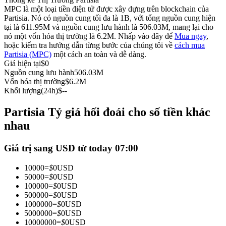
MPC là một loại tiền điện tử được xây dựng trên blockchain của
Futures sử dụng USDC làm tài sản thế chấp
Partisia. Nó có nguồn cung tối đa là 1B, với tổng nguồn cung hiện
tại là 611.95M và nguồn cung lưu hành là 506.03M, mang lại cho
nó một vốn hóa thị trường là 6.2M. Nhấp vào đây để
Mua ngay
,
hoặc kiểm tra hướng dẫn từng bước của chúng tôi về
cách mua
Partisia (MPC)
một cách an toàn và dễ dàng.
Giá hiện tại
$
0
Nguồn cung lưu hành
506.03M
Vốn hóa thị trường
$
6.2M
Khối lượng(24h)
$
--
Partisia Tỷ giá hối đoái cho số tiền khác
Sao chép Giao dịch
nhau
Tham gia cùng các nhà giao dịch hàng đầu
Giá trị sang USD từ today 07:00
10000
=
$
0
USD
50000
=
$
0
USD
100000
=
$
0
USD
500000
=
$
0
USD
1000000
=
$
0
USD
5000000
=
$
0
USD
10000000
=
$
0
USD