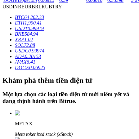
DOGE
Dogecoin
0.06925
6.59
0.06010
0.35398
5.6
USD
INR
EUR
BRL
RUB
TRY
BTC
64,262.33
Khóa BTR
ETH
1,900.41
USDT
0.99919
Đầu tư độc quyền cho người nắm giữ BTR
BNB
584.94
XRP
1.02
SOL
72.88
USDC
0.99974
ADA
0.20153
AVAX
6.41
DOGE
0.06925
Khám phá thêm tiền điện tử
Khoản vay
Một lựa chọn các loại tiền điện tử mới niêm yết và
đang thịnh hành trên
Bitrue
.
Dịch vụ vay được hỗ trợ bằng tiền điện tử
METAX
Meta tokenized stock (xStock)