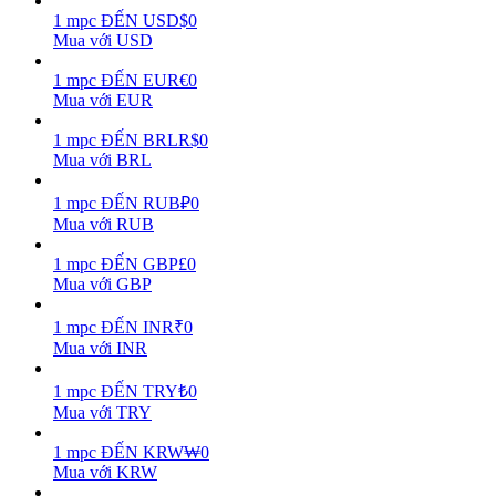
1
mpc
ĐẾN
USD
$
0
Mua với USD
Earn
1
mpc
ĐẾN
EUR
€
0
Mua với EUR
1
mpc
ĐẾN
BRL
R$
0
Mua với BRL
1
mpc
ĐẾN
RUB
₽
0
Mua với RUB
1
mpc
ĐẾN
GBP
£
0
Power Piggy
Mua với GBP
Làm cho tài sản của bạn tăng giá trị đều đặn
1
mpc
ĐẾN
INR
₹
0
Mua với INR
1
mpc
ĐẾN
TRY
₺
0
Mua với TRY
1
mpc
ĐẾN
KRW
₩
0
Mua với KRW