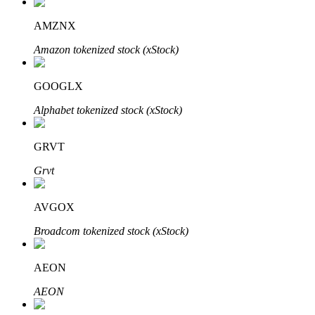
AMZNX
Amazon tokenized stock (xStock)
Đầu tư cố định và quản lý tài chính
GOOGLX
Tận hưởng việc quản lý tài chính hiện tại và thu nhập lâu dài
Alphabet tokenized stock (xStock)
GRVT
Grvt
AVGOX
Broadcom tokenized stock (xStock)
Staking 101
Tìm hiểu về kiếm thu nhập thụ động
AEON
Bitrue
AI
AEON