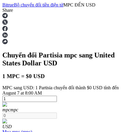
Bitrue
Bộ chuyển đổi tiền điện tử
MPC
ĐẾN
USD
Share
Hợp đồng tương lai
Chuyển đổi Partisia
mpc
sang United
States Dollar
USD
1 MPC = $0 USD
MPC sang USD: 1 Partisia chuyển đổi thành $0 USD tính đến
USDT Futures
August 7 at 8:00 AM
Futures sử dụng USDT làm tài sản thế chấp
mpc
mpc
USD
Mua
mpc
(
mpc
)