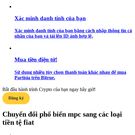
Hướng dẫn
Xác minh danh tính của bạn
Hướng dẫn giao dịch Spot
Xác minh danh tính của bạn bằng cách nhập thông tin cá
nhân của bạn và tải lên ID ảnh hợp lệ.
Mua tiền điện tử!
Sử dụng nhiều tùy chọn thanh toán khác nhau để mua
Partisia trên Bitrue.
Chiến lược giao dịch
Bắt đầu hành trình Crypto của bạn ngay bây giờ!
Học cách duy trì lợi nhuận
Đăng ký
Chuyển đổi phổ biến mpc sang các loại
tiền tệ fiat