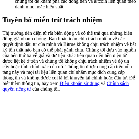
chúng tôi để khám phá các đồng tiền và altcoin liên quan theo
Share 500000 CASHCAT prize pool
danh mục hoặc hiệu suất.
Tuyên bố miễn trừ trách nhiệm
Exclusive for BitMart Users
Thị trường tiền điện tử rất biến động và có thể trải qua những biến
động giá nhanh chóng. Bạn hoàn toàn chịu trách nhiệm về các
Register & Trade to Win 500,000 USDT
quyết định đầu tư của mình và Bitrue không chịu trách nhiệm về bất
kỳ tổn thất nào bạn có thể phải gánh chịu. Chúng tôi dựa vào nguồn
của bên thứ ba về giá và dữ liệu khác liên quan đến tiền điện tử
được liệt kê ở trên và chúng tôi không chịu trách nhiệm về độ tin
Precious Metals Trading Carnival
cậy hoặc tính chính xác của nó. Thông tin được cung cấp trên nền
tảng này và mọi tài liệu liên quan chỉ nhằm mục đích cung cấp
Trade Gold & Silver · 33,333 USDT Bonus
thông tin và không được coi là lời khuyên tài chính hoặc đầu tư. Để
biết thêm thông tin, hãy xem
Điều khoản sử dụng
và
Chính sách
quyền riêng tư
của chúng tôi.
USDT New User Exclusive 10% APR
USDT Flexible Staking | Daily Rewards