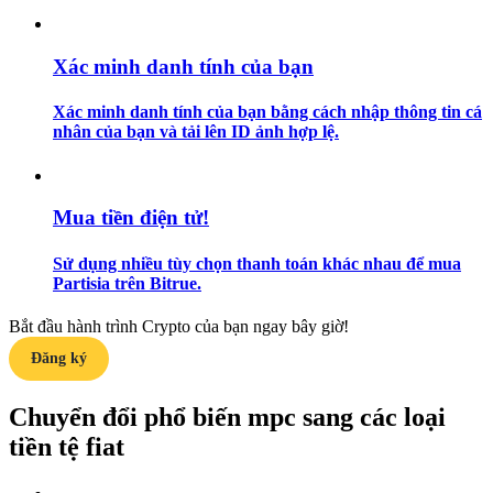
Hướng dẫn
Xác minh danh tính của bạn
Hướng dẫn giao dịch Spot
Xác minh danh tính của bạn bằng cách nhập thông tin cá
nhân của bạn và tải lên ID ảnh hợp lệ.
Mua tiền điện tử!
Sử dụng nhiều tùy chọn thanh toán khác nhau để mua
Partisia trên Bitrue.
Chiến lược giao dịch
Bắt đầu hành trình Crypto của bạn ngay bây giờ!
Học cách duy trì lợi nhuận
Đăng ký
Chuyển đổi phổ biến mpc sang các loại
tiền tệ fiat