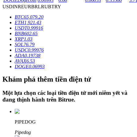
DOGE
Dogecoin
0.06993
6.66
0.06053
0.35560
5.7
USD
INR
EUR
BRL
RUB
TRY
BTC
65,079.20
Khóa BTR
ETH
1,921.43
USDT
0.99916
Đầu tư độc quyền cho người nắm giữ BTR
BNB
602.65
XRP
1.03
SOL
76.79
USDC
0.99976
ADA
0.19738
AVAX
6.53
DOGE
0.06993
Khám phá thêm tiền điện tử
Khoản vay
Một lựa chọn các loại tiền điện tử mới niêm yết và
đang thịnh hành trên
Bitrue
.
Dịch vụ vay được hỗ trợ bằng tiền điện tử
PIPEDOG
Pipedog