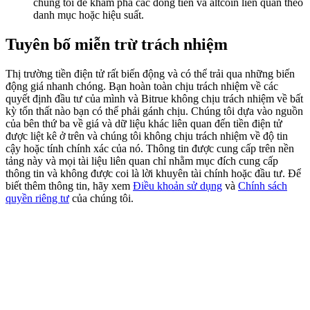
chúng tôi để khám phá các đồng tiền và altcoin liên quan theo
Deposit & Trade BTC to Share 25000 USDT prize pool!
danh mục hoặc hiệu suất.
Tuyên bố miễn trừ trách nhiệm
Deposit CASHCAT & Win
Thị trường tiền điện tử rất biến động và có thể trải qua những biến
động giá nhanh chóng. Bạn hoàn toàn chịu trách nhiệm về các
Share 500000 CASHCAT prize pool
quyết định đầu tư của mình và Bitrue không chịu trách nhiệm về bất
kỳ tổn thất nào bạn có thể phải gánh chịu. Chúng tôi dựa vào nguồn
của bên thứ ba về giá và dữ liệu khác liên quan đến tiền điện tử
được liệt kê ở trên và chúng tôi không chịu trách nhiệm về độ tin
Exclusive for BitMart Users
cậy hoặc tính chính xác của nó. Thông tin được cung cấp trên nền
tảng này và mọi tài liệu liên quan chỉ nhằm mục đích cung cấp
Register & Trade to Win 500,000 USDT
thông tin và không được coi là lời khuyên tài chính hoặc đầu tư. Để
biết thêm thông tin, hãy xem
Điều khoản sử dụng
và
Chính sách
quyền riêng tư
của chúng tôi.
Precious Metals Trading Carnival
Trade Gold & Silver · 33,333 USDT Bonus