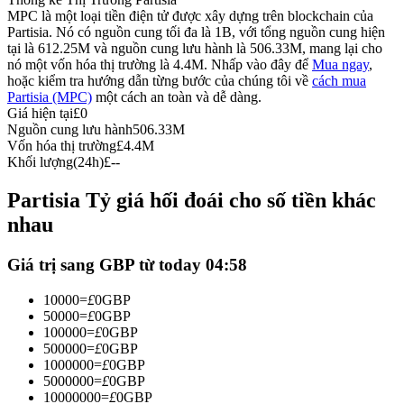
MPC là một loại tiền điện tử được xây dựng trên blockchain của
Futures sử dụng USDC làm tài sản thế chấp
Partisia. Nó có nguồn cung tối đa là 1B, với tổng nguồn cung hiện
tại là 612.25M và nguồn cung lưu hành là 506.33M, mang lại cho
nó một vốn hóa thị trường là 4.4M. Nhấp vào đây để
Mua ngay
,
hoặc kiểm tra hướng dẫn từng bước của chúng tôi về
cách mua
Partisia (MPC)
một cách an toàn và dễ dàng.
Giá hiện tại
£
0
Nguồn cung lưu hành
506.33M
Vốn hóa thị trường
£
4.4M
Khối lượng(24h)
£
--
Partisia Tỷ giá hối đoái cho số tiền khác
Sao chép Giao dịch
nhau
Tham gia cùng các nhà giao dịch hàng đầu
Giá trị sang GBP từ today 04:58
10000
=
£
0
GBP
50000
=
£
0
GBP
100000
=
£
0
GBP
500000
=
£
0
GBP
1000000
=
£
0
GBP
5000000
=
£
0
GBP
10000000
=
£
0
GBP