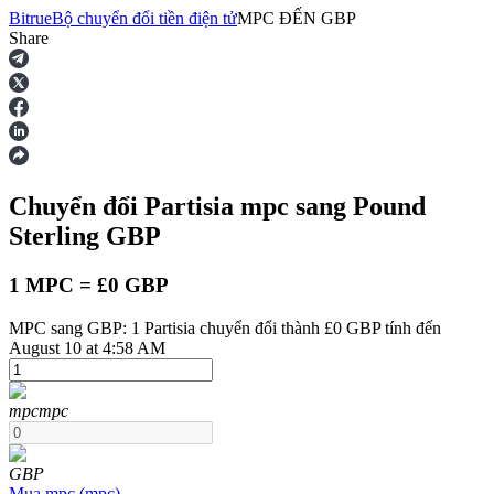
Bitrue
Bộ chuyển đổi tiền điện tử
MPC
ĐẾN
GBP
Share
Hợp đồng tương lai
Chuyển đổi Partisia
mpc
sang Pound
Sterling
GBP
1 MPC = £0 GBP
MPC sang GBP: 1 Partisia chuyển đổi thành £0 GBP tính đến
USDT Futures
August 10 at 4:58 AM
Futures sử dụng USDT làm tài sản thế chấp
mpc
mpc
GBP
Mua
mpc
(
mpc
)