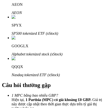
AEON
AEON
SPYX
Đối tác Bitrue
SP500 tokenized ETF (xStock)
GOOGLX
Alphabet tokenized stock (xStock)
QQQX
Nasdaq tokenized ETF (xStock)
Đối tác Bitrue
Câu hỏi thường gặp
Lên đến 65% hoa hồng!
1 MPC bằng bao nhiêu GBP?
Hiện tại,
1 Partisia (MPC) có giá khoảng £0 GBP.
Giá trị
này được cập nhật theo thời gian thực dựa trên tỷ giá thị