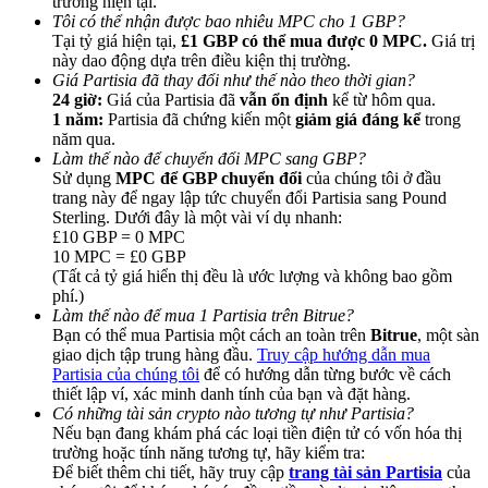
trường hiện tại.
Tôi có thể nhận được bao nhiêu MPC cho 1 GBP?
Tại tỷ giá hiện tại,
£1 GBP có thể mua được 0 MPC.
Giá trị
này dao động dựa trên điều kiện thị trường.
Giá Partisia đã thay đổi như thế nào theo thời gian?
24 giờ:
Giá của Partisia đã
vẫn ổn định
kể từ hôm qua.
1 năm:
Partisia đã chứng kiến một
giảm giá đáng kể
trong
Giới thiệu
năm qua.
Làm thế nào để chuyển đổi MPC sang GBP?
Mời một người bạn để nhận phần thưởng tiền mặt
Sử dụng
MPC để GBP chuyển đổi
của chúng tôi ở đầu
trang này để ngay lập tức chuyển đổi Partisia sang Pound
BTC Welcome Rewards
Sterling. Dưới đây là một vài ví dụ nhanh:
£10 GBP = 0 MPC
10 MPC = £0 GBP
(Tất cả tỷ giá hiển thị đều là ước lượng và không bao gồm
phí.)
Làm thế nào để mua 1 Partisia trên Bitrue?
Bạn có thể mua Partisia một cách an toàn trên
Bitrue
, một sàn
giao dịch tập trung hàng đầu.
Truy cập hướng dẫn mua
Partisia của chúng tôi
để có hướng dẫn từng bước về cách
thiết lập ví, xác minh danh tính của bạn và đặt hàng.
Có những tài sản crypto nào tương tự như Partisia?
Nếu bạn đang khám phá các loại tiền điện tử có vốn hóa thị
trường hoặc tính năng tương tự, hãy kiểm tra:
BTC Welcome Rewards
Để biết thêm chi tiết, hãy truy cập
trang tài sản Partisia
của