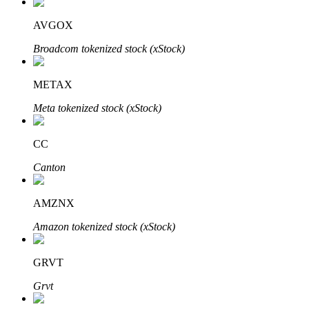
AVGOX
Broadcom tokenized stock (xStock)
Đầu tư cố định và quản lý tài chính
METAX
Tận hưởng việc quản lý tài chính hiện tại và thu nhập lâu dài
Meta tokenized stock (xStock)
CC
Canton
AMZNX
Amazon tokenized stock (xStock)
Staking 101
Tìm hiểu về kiếm thu nhập thụ động
GRVT
Bitrue
AI
Grvt