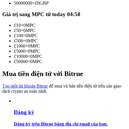
50000000
=
£
0
GBP
Trở thành Nhà giao dịch Sao chép
Giá trị sang MPC từ today 04:58
Tận hưởng chia sẻ lợi nhuận và hoa hồng giao dịch sao chép
£
10
=
0
MPC
£
50
=
0
MPC
£
100
=
0
MPC
£
500
=
0
MPC
£
1000
=
0
MPC
£
5000
=
0
MPC
£
10000
=
0
MPC
£
50000
=
0
MPC
Mua tiền điện tử với Bitrue
Thông tin
Phân tích dữ liệu lớn bao gồm thông tin giao dịch, v.v.
Tạo một tài khoản Bitrue
để mua và bán tiền điện tử trên sàn giao
dịch crypto an toàn nhất.
Đăng ký
Đăng ký trên Bitrue bằng địa chỉ email của bạn.