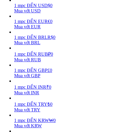
1
mpc
ĐẾN
USD
$
0
Mua với USD
Earn
1
mpc
ĐẾN
EUR
€
0
Mua với EUR
1
mpc
ĐẾN
BRL
R$
0
Mua với BRL
1
mpc
ĐẾN
RUB
₽
0
Mua với RUB
1
mpc
ĐẾN
GBP
£
0
Power Piggy
Mua với GBP
Làm cho tài sản của bạn tăng giá trị đều đặn
1
mpc
ĐẾN
INR
₹
0
Mua với INR
1
mpc
ĐẾN
TRY
₺
0
Mua với TRY
1
mpc
ĐẾN
KRW
₩
0
Mua với KRW