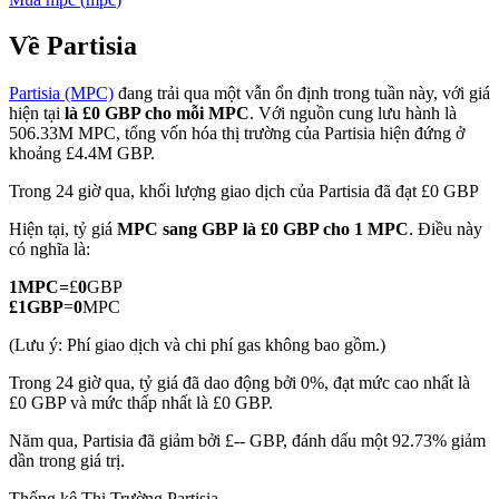
Về Partisia
Partisia (MPC)
đang trải qua một vẫn ổn định trong tuần này, với giá
COIN-M Futures
hiện tại
là £0 GBP cho mỗi MPC
. Với nguồn cung lưu hành là
506.33M MPC, tổng vốn hóa thị trường của Partisia hiện đứng ở
Futures sử dụng token làm tài sản thế chấp
khoảng £4.4M GBP.
Trong 24 giờ qua, khối lượng giao dịch của Partisia đã đạt £0 GBP
TradFi
Hiện tại, tỷ giá
MPC sang GBP
là £0 GBP cho 1 MPC
. Điều này
có nghĩa là:
Phái sinh cổ phiếu, ngoại hối, kim loại quý và hàng hóa
1
MPC
=
£
0
GBP
£
1
GBP
=
0
MPC
(Lưu ý: Phí giao dịch và chi phí gas không bao gồm.)
Trong 24 giờ qua, tỷ giá đã dao động bởi 0%, đạt mức cao nhất là
£0 GBP và mức thấp nhất là £0 GBP.
Năm qua, Partisia đã giảm bởi £-- GBP, đánh dấu một 92.73% giảm
dần trong giá trị.
USDC Futures vĩnh cửu
Thống kê Thị Trường Partisia