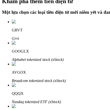
Khám phá thêm tiền điện tử
Một lựa chọn các loại tiền điện tử mới niêm yết và đ
Khóa BTR
Đầu tư độc quyền cho người nắm giữ BTR
GRVT
Grvt
GOOGLX
Alphabet tokenized stock (xStock)
AVGOX
Khoản vay
Broadcom tokenized stock (xStock)
Dịch vụ vay được hỗ trợ bằng tiền điện tử
QQQX
Nasdaq tokenized ETF (xStock)