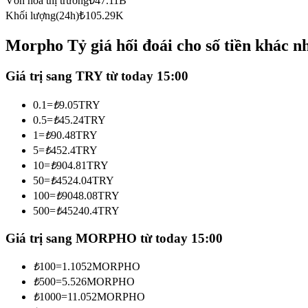
Vốn hóa thị trường
₺
47.11B
Futures sử dụng USDC làm tài sản thế chấp
Khối lượng(24h)
₺
105.29K
Morpho Tỷ giá hối đoái cho số tiền khác n
Giá trị sang TRY từ today 15:00
0.1
=
₺
9.05
TRY
0.5
=
₺
45.24
TRY
1
=
₺
90.48
TRY
5
=
₺
452.4
TRY
Sao chép Giao dịch
10
=
₺
904.81
TRY
Tham gia cùng các nhà giao dịch hàng đầu
50
=
₺
4524.04
TRY
100
=
₺
9048.08
TRY
500
=
₺
45240.4
TRY
Giá trị sang MORPHO từ today 15:00
₺
100
=
1.1052
MORPHO
₺
500
=
5.526
MORPHO
₺
1000
=
11.052
MORPHO