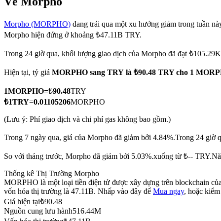
Về Morpho
Morpho (MORPHO)
đang trải qua một xu hướng giảm trong tuần này,
Morpho hiện đứng ở khoảng ₺47.11B TRY.
COIN-M Futures
Trong 24 giờ qua, khối lượng giao dịch của Morpho đã đạt ₺105.2
Futures sử dụng token làm tài sản thế chấp
Hiện tại, tỷ giá
MORPHO sang TRY
là ₺90.48 TRY cho 1 MOR
1
MORPHO
=
₺
90.48
TRY
TradFi
₺
1
TRY
=
0.01105206
MORPHO
Phái sinh cổ phiếu, ngoại hối, kim loại quý và hàng hóa
(Lưu ý: Phí giao dịch và chi phí gas không bao gồm.)
Trong 7 ngày qua, giá của Morpho đã giảm bởi 4.84%.
Trong 24 giờ q
So với tháng trước, Morpho đã giảm bởi 5.03%.xuống từ ₺-- TRY.
Nă
Thống kê Thị Trường Morpho
MORPHO là một loại tiền điện tử được xây dựng trên blockchain của
vốn hóa thị trường là 47.11B. Nhấp vào đây để
Mua ngay
, hoặc kiểm
Giá hiện tại
₺
90.48
Nguồn cung lưu hành
516.44M
USDC Futures vĩnh cửu