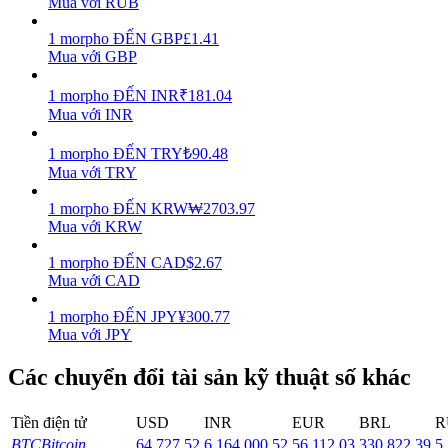
Mua với RUB
Earn
1
morpho
ĐẾN
GBP
£
1.41
Mua với GBP
1
morpho
ĐẾN
INR
₹
181.04
Mua với INR
1
morpho
ĐẾN
TRY
₺
90.48
Mua với TRY
1
morpho
ĐẾN
KRW
₩
2703.97
Mua với KRW
Power Piggy
1
morpho
ĐẾN
CAD
$
2.67
Làm cho tài sản của bạn tăng giá trị đều đặn
Mua với CAD
1
morpho
ĐẾN
JPY
¥
300.77
Mua với JPY
Các chuyển đổi tài sản kỹ thuật số khác
Tiền điện tử
USD
INR
EUR
BRL
R
BTC
Bitcoin
64,727.52
6,164,000.52
56,112.03
330,822.39
5