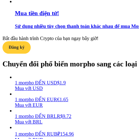
Mua tiền điện tử!
Hướng dẫn
Hướng dẫn giao dịch Spot
Sử dụng nhiều tùy chọn thanh toán khác nhau để mua Mor
Bắt đầu hành trình Crypto của bạn ngay bây giờ!
Đăng ký
Chuyển đổi phổ biến morpho sang các loại t
1
morpho
ĐẾN
USD
$
1.9
Chiến lược giao dịch
Mua với USD
Học cách duy trì lợi nhuận
1
morpho
ĐẾN
EUR
€
1.65
Mua với EUR
1
morpho
ĐẾN
BRL
R$
9.72
Mua với BRL
1
morpho
ĐẾN
RUB
₽
154.96