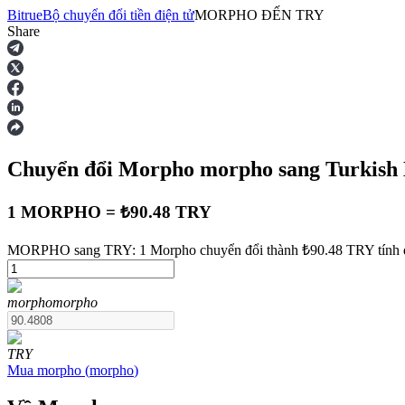
Bitrue
Bộ chuyển đổi tiền điện tử
MORPHO
ĐẾN
TRY
Share
Hợp đồng tương lai
Chuyển đổi Morpho
morpho
sang Turkish
1 MORPHO = ₺90.48 TRY
MORPHO sang TRY: 1 Morpho chuyển đổi thành ₺90.48 TRY tính đ
USDT Futures
morpho
morpho
Futures sử dụng USDT làm tài sản thế chấp
TRY
Mua
morpho
(
morpho
)