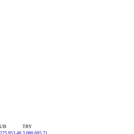
UB
TRY
,275,953.48
3,080,695.71