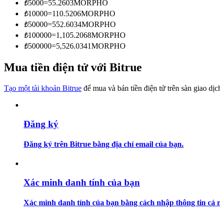
₺
5000
=
55.2603
MORPHO
Trở thành Nhà giao dịch Sao chép
₺
10000
=
110.5206
MORPHO
Tận hưởng chia sẻ lợi nhuận và hoa hồng giao dịch sao chép
₺
50000
=
552.6034
MORPHO
₺
100000
=
1,105.2068
MORPHO
₺
500000
=
5,526.0341
MORPHO
Mua tiền điện tử với Bitrue
Tạo một tài khoản Bitrue
để mua và bán tiền điện tử trên sàn giao dịc
Đăng ký
Thông tin
Phân tích dữ liệu lớn bao gồm thông tin giao dịch, v.v.
Đăng ký trên Bitrue bằng địa chỉ email của bạn.
Xác minh danh tính của bạn
Xác minh danh tính của bạn bằng cách nhập thông tin cá n