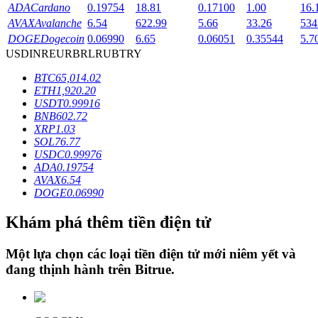
ADA
Cardano
0.19754
18.81
0.17100
1.00
16.
AVAX
Avalanche
6.54
622.99
5.66
33.26
534
DOGE
Dogecoin
0.06990
6.65
0.06051
0.35544
5.7
Khóa BTR
USD
INR
EUR
BRL
RUB
TRY
Đầu tư độc quyền cho người nắm giữ BTR
BTC
65,014.02
ETH
1,920.20
USDT
0.99916
BNB
602.72
XRP
1.03
SOL
76.77
USDC
0.99976
ADA
0.19754
AVAX
6.54
DOGE
0.06990
Khoản vay
Khám phá thêm tiền điện tử
Dịch vụ vay được hỗ trợ bằng tiền điện tử
Một lựa chọn các loại tiền điện tử mới niêm yết và
đang thịnh hành trên
Bitrue
.