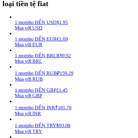
loại tiền tệ fiat
Earn
1
morpho
ĐẾN
USD
$
1.95
Mua với USD
1
morpho
ĐẾN
EUR
€
1.69
Mua với EUR
1
morpho
ĐẾN
BRL
R$
9.92
Mua với BRL
1
morpho
ĐẾN
RUB
₽
159.29
Power Piggy
Mua với RUB
Làm cho tài sản của bạn tăng giá trị đều đặn
1
morpho
ĐẾN
GBP
£
1.45
Mua với GBP
1
morpho
ĐẾN
INR
₹
185.76
Mua với INR
1
morpho
ĐẾN
TRY
₺
93.08
Mua với TRY