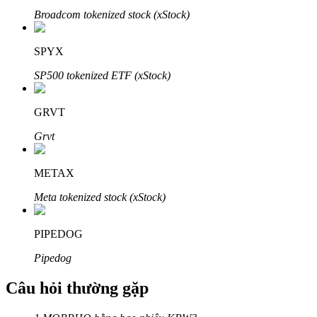
Broadcom tokenized stock (xStock)
SPYX
SP500 tokenized ETF (xStock)
Đối tác Bitrue
GRVT
Grvt
METAX
Meta tokenized stock (xStock)
Đối tác Bitrue
PIPEDOG
Lên đến 65% hoa hồng!
Pipedog
Câu hỏi thường gặp