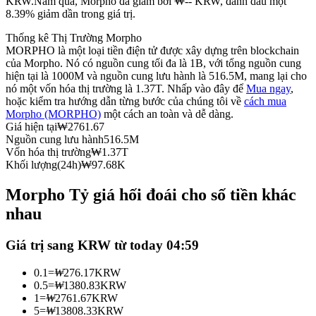
KRW.
Năm qua, Morpho đã giảm bởi ₩-- KRW, đánh dấu một
8.39% giảm dần trong giá trị.
Futures sử dụng USDC làm tài sản thế chấp
Thống kê Thị Trường Morpho
MORPHO là một loại tiền điện tử được xây dựng trên blockchain
của Morpho. Nó có nguồn cung tối đa là 1B, với tổng nguồn cung
hiện tại là 1000M và nguồn cung lưu hành là 516.5M, mang lại cho
nó một vốn hóa thị trường là 1.37T. Nhấp vào đây để
Mua ngay
,
hoặc kiểm tra hướng dẫn từng bước của chúng tôi về
cách mua
Morpho (MORPHO)
một cách an toàn và dễ dàng.
Giá hiện tại
₩
2761.67
Nguồn cung lưu hành
516.5M
Vốn hóa thị trường
₩
1.37T
Sao chép Giao dịch
Khối lượng(24h)
₩
97.68K
Tham gia cùng các nhà giao dịch hàng đầu
Morpho Tỷ giá hối đoái cho số tiền khác
nhau
Giá trị sang KRW từ today 04:59
0.1
=
₩
276.17
KRW
0.5
=
₩
1380.83
KRW
1
=
₩
2761.67
KRW
5
=
₩
13808.33
KRW