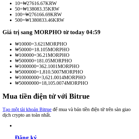
10
=
₩
27616.67
KRW
Trở thành Nhà giao dịch Sao chép
50
=
₩
138083.35
KRW
100
=
₩
276166.69
KRW
Tận hưởng chia sẻ lợi nhuận và hoa hồng giao dịch sao chép
500
=
₩
1380833.46
KRW
Giá trị sang MORPHO từ today 04:59
₩
10000
=
3.621
MORPHO
₩
50000
=
18.105
MORPHO
₩
100000
=
36.21
MORPHO
₩
500000
=
181.05
MORPHO
₩
1000000
=
362.1001
MORPHO
₩
5000000
=
1,810.5007
MORPHO
₩
10000000
=
3,621.0014
MORPHO
Thông tin
₩
50000000
=
18,105.0074
MORPHO
Phân tích dữ liệu lớn bao gồm thông tin giao dịch, v.v.
Mua tiền điện tử với Bitrue
Tạo một tài khoản Bitrue
để mua và bán tiền điện tử trên sàn giao
dịch crypto an toàn nhất.
Đăng ký