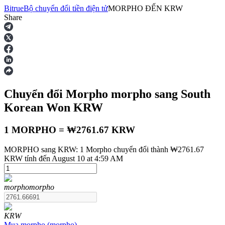
Bitrue
Bộ chuyển đổi tiền điện tử
MORPHO
ĐẾN
KRW
Share
Hợp đồng tương lai
Chuyển đổi Morpho
morpho
sang South
Korean Won
KRW
1 MORPHO = ₩2761.67 KRW
MORPHO sang KRW: 1 Morpho chuyển đổi thành ₩2761.67
USDT Futures
KRW tính đến August 10 at 4:59 AM
Futures sử dụng USDT làm tài sản thế chấp
morpho
morpho
KRW
Mua
morpho
(
morpho
)