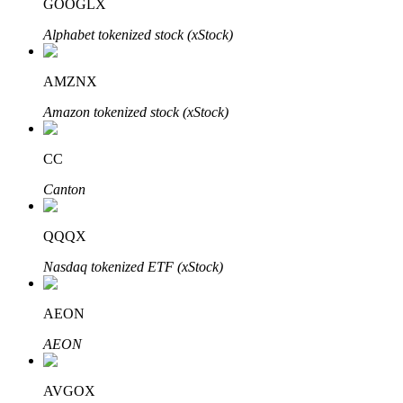
GOOGLX
Alphabet tokenized stock (xStock)
AMZNX
Đầu tư cố định và quản lý tài chính
Amazon tokenized stock (xStock)
Tận hưởng việc quản lý tài chính hiện tại và thu nhập lâu dài
CC
Canton
QQQX
Nasdaq tokenized ETF (xStock)
Staking 101
AEON
Tìm hiểu về kiếm thu nhập thụ động
AEON
Bitrue
AI
AVGOX