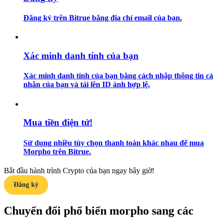
Đăng ký trên Bitrue bằng địa chỉ email của bạn.
Hướng dẫn
Hướng dẫn giao dịch Spot
Xác minh danh tính của bạn
Xác minh danh tính của bạn bằng cách nhập thông tin cá
nhân của bạn và tải lên ID ảnh hợp lệ.
Mua tiền điện tử!
Chiến lược giao dịch
Sử dụng nhiều tùy chọn thanh toán khác nhau để mua
Morpho trên Bitrue.
Học cách duy trì lợi nhuận
Bắt đầu hành trình Crypto của bạn ngay bây giờ!
Đăng ký
Chuyển đổi phổ biến morpho sang các