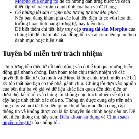
Morpho của chúng tôi
để có hướng dẫn từng bước về cách
Deposit & Trade BTC to Share 25000 USDT prize pool!
thiết lập ví, xác minh danh tính của bạn và đặt hàng.
Có những tài sản crypto nào tương tự như Morpho?
Nếu bạn đang khám phá các loại tiền điện tử có vốn hóa thị
trường hoặc tính năng tương tự, hãy kiểm tra:
Để biết thêm chi tiết, hãy truy cập
trang tài sản Morpho
của
Deposit CASHCAT & Win
chúng tôi để khám phá các đồng tiền và altcoin liên quan theo
Share 500000 CASHCAT prize pool
danh mục hoặc hiệu suất.
Tuyên bố miễn trừ trách nhiệm
Exclusive for BitMart Users
Thị trường tiền điện tử rất biến động và có thể trải qua những biến
động giá nhanh chóng. Bạn hoàn toàn chịu trách nhiệm về các
Register & Trade to Win 500,000 USDT
quyết định đầu tư của mình và Bitrue không chịu trách nhiệm về bất
kỳ tổn thất nào bạn có thể phải gánh chịu. Chúng tôi dựa vào nguồn
của bên thứ ba về giá và dữ liệu khác liên quan đến tiền điện tử
được liệt kê ở trên và chúng tôi không chịu trách nhiệm về độ tin
cậy hoặc tính chính xác của nó. Thông tin được cung cấp trên nền
Precious Metals Trading Carnival
tảng này và mọi tài liệu liên quan chỉ nhằm mục đích cung cấp
thông tin và không được coi là lời khuyên tài chính hoặc đầu tư. Để
Trade Gold & Silver · 33,333 USDT Bonus
biết thêm thông tin, hãy xem
Điều khoản sử dụng
và
Chính sách
quyền riêng tư
của chúng tôi.