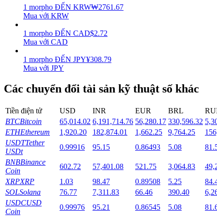
1
morpho
ĐẾN
KRW
₩
2761.67
Mua với KRW
Staking
1
morpho
ĐẾN
CAD
$
2.72
Lợi nhuận cao và truy cập ngay lập tức
Mua với CAD
1
morpho
ĐẾN
JPY
¥
308.79
Mua với JPY
Các chuyển đổi tài sản kỹ thuật số khác
Tiền điện tử
USD
INR
EUR
BRL
RU
BTC
Bitcoin
65,014.02
6,191,714.76
56,280.17
330,596.32
5,3
ETH
Ethereum
1,920.20
182,874.01
1,662.25
9,764.25
156
Launchpool
USDT
Tether
0.99916
95.15
0.86493
5.08
81.
Đặt cọc linh hoạt để kiếm được các token phổ biến.
USDt
BNB
Binance
602.72
57,401.08
521.75
3,064.83
49,
Coin
XRP
XRP
1.03
98.47
0.89508
5.25
84.
SOL
Solana
76.77
7,311.83
66.46
390.40
6,2
USDC
USD
0.99976
95.21
0.86545
5.08
81.
Coin