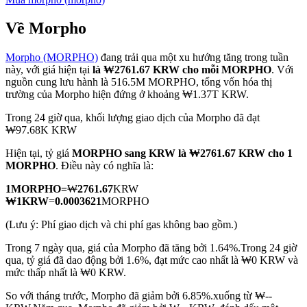
Về Morpho
Morpho (MORPHO)
đang trải qua một xu hướng tăng trong tuần
COIN-M Futures
này, với giá hiện tại
là ₩2761.67 KRW cho mỗi MORPHO
. Với
nguồn cung lưu hành là 516.5M MORPHO, tổng vốn hóa thị
Futures sử dụng token làm tài sản thế chấp
trường của Morpho hiện đứng ở khoảng ₩1.37T KRW.
Trong 24 giờ qua, khối lượng giao dịch của Morpho đã đạt
₩97.68K KRW
TradFi
Hiện tại, tỷ giá
MORPHO sang KRW
là ₩2761.67 KRW cho 1
Phái sinh cổ phiếu, ngoại hối, kim loại quý và hàng hóa
MORPHO
. Điều này có nghĩa là:
1
MORPHO
=
₩
2761.67
KRW
₩
1
KRW
=
0.0003621
MORPHO
(Lưu ý: Phí giao dịch và chi phí gas không bao gồm.)
Trong 7 ngày qua, giá của Morpho đã tăng bởi 1.64%.
Trong 24 giờ
qua, tỷ giá đã dao động bởi 1.6%, đạt mức cao nhất là ₩0 KRW và
mức thấp nhất là ₩0 KRW.
So với tháng trước, Morpho đã giảm bởi 6.85%.xuống từ ₩--
USDC Futures vĩnh cửu