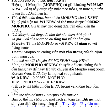
1 MORPHO bằng bao nhiêu KRW?
Hiện tại,
1 Morpho (MORPHO) có giá khoảng ₩2761.67
KRW.
Giá trị này được cập nhật theo thời gian thực dựa trên
tỷ giá thị trường hiện tại.
Tôi có thể nhận được bao nhiêu MORPHO cho 1 KRW?
Tại tỷ giá hiện tại,
₩1 KRW có thể mua được 0.0003621
MORPHO.
Giá trị này dao động dựa trên điều kiện thị
Giới thiệu
trường.
Giá Morpho đã thay đổi như thế nào theo thời gian?
Mời một người bạn để nhận phần thưởng tiền mặt
24 giờ:
Giá của Morpho đã
tăng hơi
kể từ hôm qua.
30 ngày:
Tỷ giá MORPHO so với KRW đã
giảm
so với
BTC Welcome Rewards
tháng trước.
1 năm:
Morpho đã chứng kiến một
vẫn tương đối ổn định
trong năm qua.
Làm thế nào để chuyển đổi MORPHO sang KRW?
Sử dụng
MORPHO để KRW chuyển đổi
của chúng tôi ở
đầu trang này để ngay lập tức chuyển đổi Morpho sang South
Korean Won. Dưới đây là một vài ví dụ nhanh:
₩10 KRW = 0.003621 MORPHO
10 MORPHO = ₩27616.67 KRW
(Tất cả tỷ giá hiển thị đều là ước lượng và không bao gồm
phí.)
Làm thế nào để mua 1 Morpho trên Bitrue?
Bạn có thể mua Morpho một cách an toàn trên
Bitrue
, một
BTC Welcome Rewards
sàn giao dịch tập trung hàng đầu.
Truy cập hướng dẫn mua