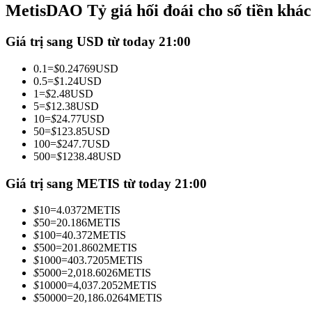
MetisDAO Tỷ giá hối đoái cho số tiền khá
Futures sử dụng USDC làm tài sản thế chấp
Giá trị sang USD từ today 21:00
0.1
=
$
0.24769
USD
0.5
=
$
1.24
USD
1
=
$
2.48
USD
5
=
$
12.38
USD
10
=
$
24.77
USD
50
=
$
123.85
USD
100
=
$
247.7
USD
500
=
$
1238.48
USD
Sao chép Giao dịch
Tham gia cùng các nhà giao dịch hàng đầu
Giá trị sang METIS từ today 21:00
$
10
=
4.0372
METIS
$
50
=
20.186
METIS
$
100
=
40.372
METIS
$
500
=
201.8602
METIS
$
1000
=
403.7205
METIS
$
5000
=
2,018.6026
METIS
$
10000
=
4,037.2052
METIS
$
50000
=
20,186.0264
METIS