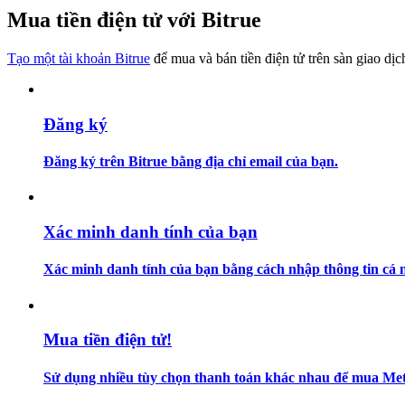
Trở thành Nhà giao dịch Sao chép
Mua tiền điện tử với Bitrue
Tận hưởng chia sẻ lợi nhuận và hoa hồng giao dịch sao chép
Tạo một tài khoản Bitrue
để mua và bán tiền điện tử trên sàn giao dịc
Đăng ký
Đăng ký trên Bitrue bằng địa chỉ email của bạn.
Thông tin
Xác minh danh tính của bạn
Phân tích dữ liệu lớn bao gồm thông tin giao dịch, v.v.
Xác minh danh tính của bạn bằng cách nhập thông tin cá n
Mua tiền điện tử!
Sử dụng nhiều tùy chọn thanh toán khác nhau để mua Met