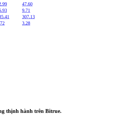
2.99
47.60
6.93
9.71
35.41
307.13
.72
3.28
ang thịnh hành trên
Bitrue
.