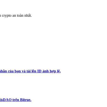
h crypto an toàn nhất.
hân của bạn và tải lên ID ảnh hợp lệ.
isDAO trên Bitrue.