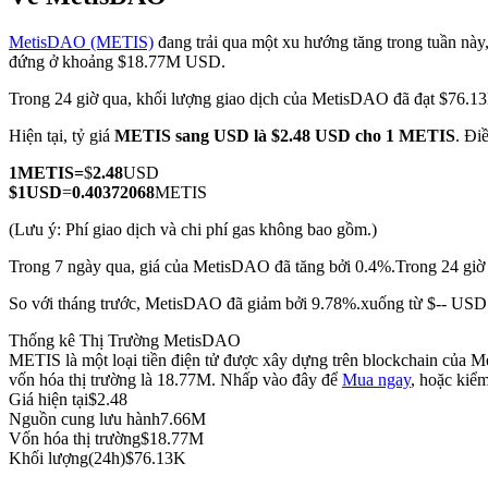
MetisDAO (METIS)
đang trải qua một xu hướng tăng trong tuần này, 
đứng ở khoảng $18.77M USD.
Trong 24 giờ qua, khối lượng giao dịch của MetisDAO đã đạt $76.
COIN-M Futures
Hiện tại, tỷ giá
METIS sang USD
là $2.48 USD cho 1 METIS
. Đi
Futures sử dụng token làm tài sản thế chấp
1
METIS
=
$
2.48
USD
$
1
USD
=
0.40372068
METIS
TradFi
(Lưu ý: Phí giao dịch và chi phí gas không bao gồm.)
Phái sinh cổ phiếu, ngoại hối, kim loại quý và hàng hóa
Trong 7 ngày qua, giá của MetisDAO đã tăng bởi 0.4%.
Trong 24 giờ
So với tháng trước, MetisDAO đã giảm bởi 9.78%.xuống từ $-- USD
Thống kê Thị Trường MetisDAO
METIS là một loại tiền điện tử được xây dựng trên blockchain của 
vốn hóa thị trường là 18.77M. Nhấp vào đây để
Mua ngay
, hoặc kiể
Giá hiện tại
$
2.48
Nguồn cung lưu hành
7.66M
Vốn hóa thị trường
$
18.77M
Khối lượng(24h)
$
76.13K
USDC Futures vĩnh cửu