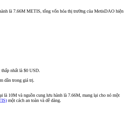
 hành là 7.66M METIS, tổng vốn hóa thị trường của MetisDAO hiện
 thấp nhất là $0 USD.
dần trong giá trị.
tại là 10M và nguồn cung lưu hành là 7.66M, mang lại cho nó một
TIS)
một cách an toàn và dễ dàng.