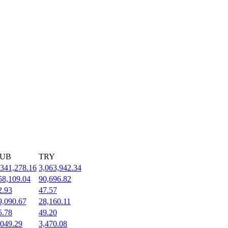
UB
TRY
,341,278.16
3,063,942.34
58,109.04
90,696.82
2.93
47.57
9,090.67
28,160.11
5.78
49.20
,049.29
3,470.08