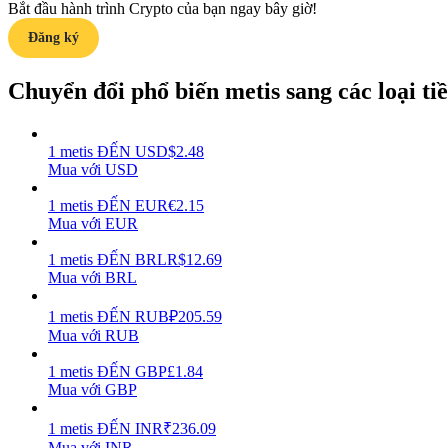
Bắt đầu hành trình Crypto của bạn ngay bây giờ!
Đăng ký
Hướng dẫn
Hướng dẫn giao dịch Spot
Chuyển đổi phổ biến metis sang các loại tiền
1
metis
ĐẾN
USD
$
2.48
Mua với USD
1
metis
ĐẾN
EUR
€
2.15
Mua với EUR
1
metis
ĐẾN
BRL
R$
12.69
Mua với BRL
Chiến lược giao dịch
Học cách duy trì lợi nhuận
1
metis
ĐẾN
RUB
₽
205.59
Mua với RUB
1
metis
ĐẾN
GBP
£
1.84
Mua với GBP
1
metis
ĐẾN
INR
₹
236.09
Mua với INR