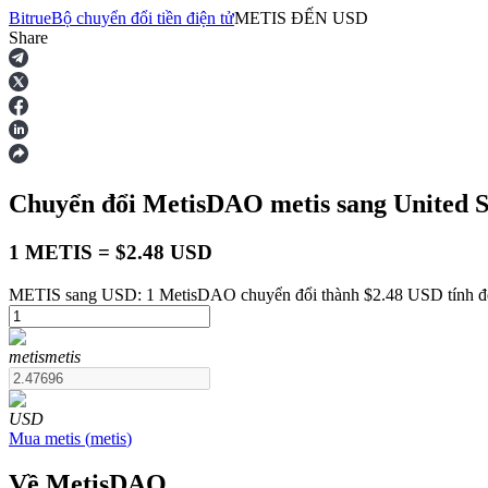
Bitrue
Bộ chuyển đổi tiền điện tử
METIS
ĐẾN
USD
Share
Hợp đồng tương lai
Chuyển đổi MetisDAO
metis
sang United S
1 METIS = $2.48 USD
METIS sang USD: 1 MetisDAO chuyển đổi thành $2.48 USD tính đế
USDT Futures
metis
metis
Futures sử dụng USDT làm tài sản thế chấp
USD
Mua
metis
(
metis
)
Về MetisDAO