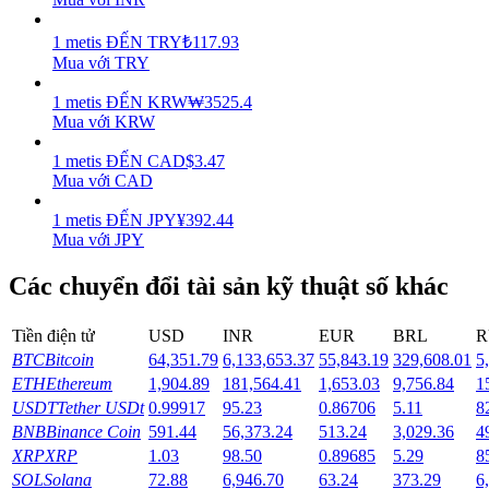
Earn
1
metis
ĐẾN
TRY
₺
117.93
Mua với TRY
1
metis
ĐẾN
KRW
₩
3525.4
Mua với KRW
1
metis
ĐẾN
CAD
$
3.47
Mua với CAD
1
metis
ĐẾN
JPY
¥
392.44
Mua với JPY
Power Piggy
Các chuyển đổi tài sản kỹ thuật số khác
Làm cho tài sản của bạn tăng giá trị đều đặn
Tiền điện tử
USD
INR
EUR
BRL
R
BTC
Bitcoin
64,351.79
6,133,653.37
55,843.19
329,608.01
5
ETH
Ethereum
1,904.89
181,564.41
1,653.03
9,756.84
1
USDT
Tether USDt
0.99917
95.23
0.86706
5.11
8
BNB
Binance Coin
591.44
56,373.24
513.24
3,029.36
4
XRP
XRP
1.03
98.50
0.89685
5.29
8
SOL
Solana
72.88
6,946.70
63.24
373.29
6