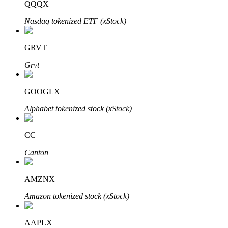
QQQX
Nasdaq tokenized ETF (xStock)
Khóa BTR
GRVT
Đầu tư độc quyền cho người nắm giữ BTR
Grvt
GOOGLX
Alphabet tokenized stock (xStock)
CC
Canton
Khoản vay
Dịch vụ vay được hỗ trợ bằng tiền điện tử
AMZNX
Amazon tokenized stock (xStock)
AAPLX