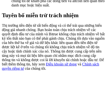
chúng tôi để khám phá các đồng tiền và altcoin liên quan theo
Deposit & Trade BTC to Share 25000 USDT prize pool!
danh mục hoặc hiệu suất.
Tuyên bố miễn trừ trách nhiệm
Deposit CASHCAT & Win
Thị trường tiền điện tử rất biến động và có thể trải qua những biến
động giá nhanh chóng. Bạn hoàn toàn chịu trách nhiệm về các
Share 500000 CASHCAT prize pool
quyết định đầu tư của mình và Bitrue không chịu trách nhiệm về bất
kỳ tổn thất nào bạn có thể phải gánh chịu. Chúng tôi dựa vào nguồn
của bên thứ ba về giá và dữ liệu khác liên quan đến tiền điện tử
được liệt kê ở trên và chúng tôi không chịu trách nhiệm về độ tin
Exclusive for BitMart Users
cậy hoặc tính chính xác của nó. Thông tin được cung cấp trên nền
tảng này và mọi tài liệu liên quan chỉ nhằm mục đích cung cấp
Register & Trade to Win 500,000 USDT
thông tin và không được coi là lời khuyên tài chính hoặc đầu tư. Để
biết thêm thông tin, hãy xem
Điều khoản sử dụng
và
Chính sách
quyền riêng tư
của chúng tôi.
Precious Metals Trading Carnival
Trade Gold & Silver · 33,333 USDT Bonus