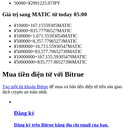
50000
=
¥
2991225.07
JPY
Trở thành Nhà giao dịch Sao chép
Giá trị sang MATIC từ today 05:00
Tận hưởng chia sẻ lợi nhuận và hoa hồng giao dịch sao chép
¥
10000
=
167.15559305
MATIC
¥
50000
=
835.77796527
MATIC
¥
100000
=
1,671.55593054
MATIC
¥
500000
=
8,357.77965273
MATIC
¥
1000000
=
16,715.55930547
MATIC
¥
5000000
=
83,577.79652739
MATIC
¥
10000000
=
167,155.59305479
MATIC
¥
50000000
=
835,777.96527396
MATIC
Mua tiền điện tử với Bitrue
Thông tin
Phân tích dữ liệu lớn bao gồm thông tin giao dịch, v.v.
Tạo một tài khoản Bitrue
để mua và bán tiền điện tử trên sàn giao
dịch crypto an toàn nhất.
Đăng ký
Đăng ký trên Bitrue bằng địa chỉ email của bạn.