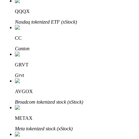
QQQX
Nasdaq tokenized ETF (xStock)
Đầu tư cố định và quản lý tài chính
CC
Tận hưởng việc quản lý tài chính hiện tại và thu nhập lâu dài
Canton
GRVT
Grvt
AVGOX
Broadcom tokenized stock (xStock)
Staking 101
Tìm hiểu về kiếm thu nhập thụ động
METAX
Bitrue
AI
Meta tokenized stock (xStock)