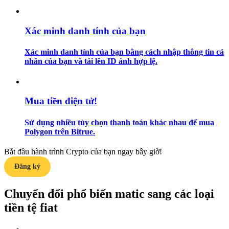
Hướng dẫn
Xác minh danh tính của bạn
Hướng dẫn giao dịch Spot
Xác minh danh tính của bạn bằng cách nhập thông tin cá
nhân của bạn và tải lên ID ảnh hợp lệ.
Mua tiền điện tử!
Sử dụng nhiều tùy chọn thanh toán khác nhau để mua
Polygon trên Bitrue.
Chiến lược giao dịch
Bắt đầu hành trình Crypto của bạn ngay bây giờ!
Học cách duy trì lợi nhuận
Đăng ký
Chuyển đổi phổ biến matic sang các loại
tiền tệ fiat