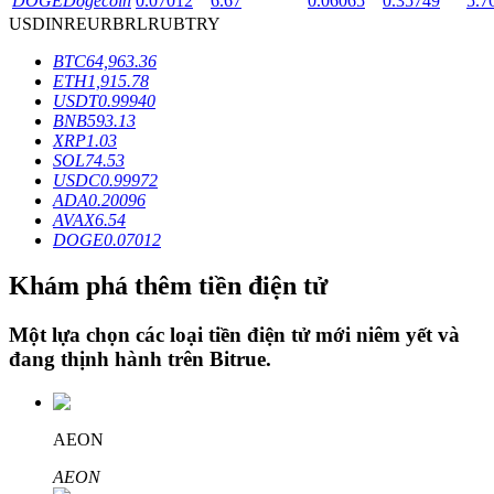
DOGE
Dogecoin
0.07012
6.67
0.06065
0.35749
5.7
USD
INR
EUR
BRL
RUB
TRY
BTC
64,963.36
Khóa BTR
ETH
1,915.78
USDT
0.99940
Đầu tư độc quyền cho người nắm giữ BTR
BNB
593.13
XRP
1.03
SOL
74.53
USDC
0.99972
ADA
0.20096
AVAX
6.54
DOGE
0.07012
Khám phá thêm tiền điện tử
Khoản vay
Một lựa chọn các loại tiền điện tử mới niêm yết và
đang thịnh hành trên
Bitrue
.
Dịch vụ vay được hỗ trợ bằng tiền điện tử
AEON
AEON