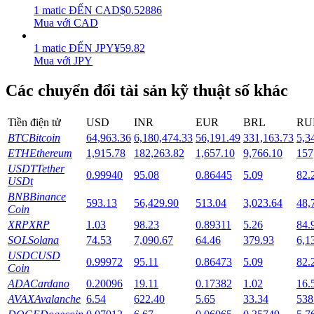
1
matic
ĐẾN
CAD
$
0.52886
Mua với CAD
Staking
1
matic
ĐẾN
JPY
¥
59.82
Lợi nhuận cao và truy cập ngay lập tức
Mua với JPY
Các chuyển đổi tài sản kỹ thuật số khác
Tiền điện tử
USD
INR
EUR
BRL
RU
BTC
Bitcoin
64,963.36
6,180,474.33
56,191.49
331,163.73
5,3
ETH
Ethereum
1,915.78
182,263.82
1,657.10
9,766.10
157
USDT
Tether
0.99940
95.08
0.86445
5.09
82.
USDt
Launchpool
BNB
Binance
593.13
56,429.90
513.04
3,023.64
48,
Coin
Đặt cọc linh hoạt để kiếm được các token phổ biến.
XRP
XRP
1.03
98.23
0.89311
5.26
84.
SOL
Solana
74.53
7,090.67
64.46
379.93
6,1
USDC
USD
0.99972
95.11
0.86473
5.09
82.
Coin
ADA
Cardano
0.20096
19.11
0.17382
1.02
16.
AVAX
Avalanche
6.54
622.40
5.65
33.34
538