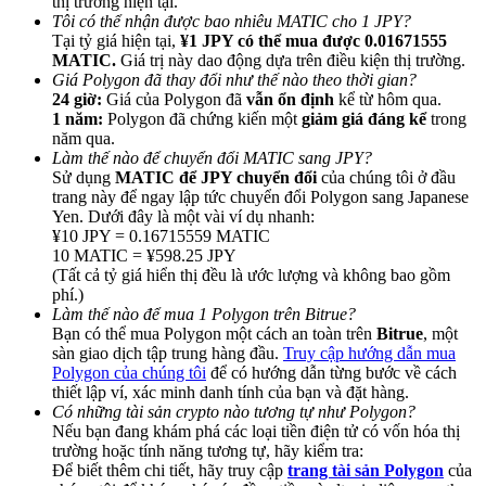
thị trường hiện tại.
Tôi có thể nhận được bao nhiêu MATIC cho 1 JPY?
Tại tỷ giá hiện tại,
¥1 JPY có thể mua được 0.01671555
MATIC.
Giá trị này dao động dựa trên điều kiện thị trường.
Giá Polygon đã thay đổi như thế nào theo thời gian?
24 giờ:
Giá của Polygon đã
vẫn ổn định
kể từ hôm qua.
1 năm:
Polygon đã chứng kiến một
giảm giá đáng kể
trong
Giới thiệu
năm qua.
Làm thế nào để chuyển đổi MATIC sang JPY?
Mời một người bạn để nhận phần thưởng tiền mặt
Sử dụng
MATIC để JPY chuyển đổi
của chúng tôi ở đầu
trang này để ngay lập tức chuyển đổi Polygon sang Japanese
BTC Welcome Rewards
Yen. Dưới đây là một vài ví dụ nhanh:
¥10 JPY = 0.16715559 MATIC
10 MATIC = ¥598.25 JPY
(Tất cả tỷ giá hiển thị đều là ước lượng và không bao gồm
phí.)
Làm thế nào để mua 1 Polygon trên Bitrue?
Bạn có thể mua Polygon một cách an toàn trên
Bitrue
, một
sàn giao dịch tập trung hàng đầu.
Truy cập hướng dẫn mua
Polygon của chúng tôi
để có hướng dẫn từng bước về cách
thiết lập ví, xác minh danh tính của bạn và đặt hàng.
Có những tài sản crypto nào tương tự như Polygon?
Nếu bạn đang khám phá các loại tiền điện tử có vốn hóa thị
trường hoặc tính năng tương tự, hãy kiểm tra:
BTC Welcome Rewards
Để biết thêm chi tiết, hãy truy cập
trang tài sản Polygon
của