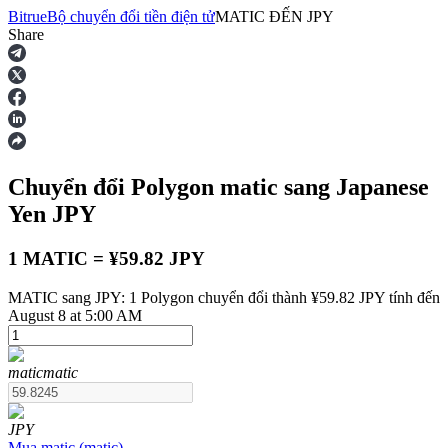
Bitrue
Bộ chuyển đổi tiền điện tử
MATIC
ĐẾN
JPY
Share
Hợp đồng tương lai
Chuyển đổi Polygon
matic
sang Japanese
Yen
JPY
1 MATIC = ¥59.82 JPY
MATIC sang JPY: 1 Polygon chuyển đổi thành ¥59.82 JPY tính đến
USDT Futures
August 8 at 5:00 AM
Futures sử dụng USDT làm tài sản thế chấp
matic
matic
JPY
Mua
matic
(
matic
)