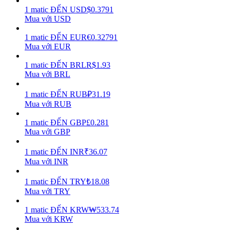
1
matic
ĐẾN
USD
$
0.3791
Mua với USD
Earn
1
matic
ĐẾN
EUR
€
0.32791
Mua với EUR
1
matic
ĐẾN
BRL
R$
1.93
Mua với BRL
1
matic
ĐẾN
RUB
₽
31.19
Mua với RUB
1
matic
ĐẾN
GBP
£
0.281
Power Piggy
Mua với GBP
Làm cho tài sản của bạn tăng giá trị đều đặn
1
matic
ĐẾN
INR
₹
36.07
Mua với INR
1
matic
ĐẾN
TRY
₺
18.08
Mua với TRY
1
matic
ĐẾN
KRW
₩
533.74
Mua với KRW