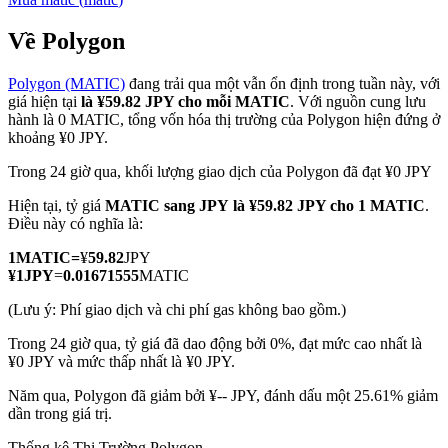
Về Polygon
Polygon (MATIC)
đang trải qua một vẫn ổn định trong tuần này, với
COIN-M Futures
giá hiện tại
là ¥59.82 JPY cho mỗi MATIC
. Với nguồn cung lưu
hành là 0 MATIC, tổng vốn hóa thị trường của Polygon hiện đứng ở
Futures sử dụng token làm tài sản thế chấp
khoảng ¥0 JPY.
Trong 24 giờ qua, khối lượng giao dịch của Polygon đã đạt ¥0 JPY
TradFi
Hiện tại, tỷ giá
MATIC sang JPY
là ¥59.82 JPY cho 1 MATIC
.
Điều này có nghĩa là:
Phái sinh cổ phiếu, ngoại hối, kim loại quý và hàng hóa
1
MATIC
=
¥
59.82
JPY
¥
1
JPY
=
0.01671555
MATIC
(Lưu ý: Phí giao dịch và chi phí gas không bao gồm.)
Trong 24 giờ qua, tỷ giá đã dao động bởi 0%, đạt mức cao nhất là
¥0 JPY và mức thấp nhất là ¥0 JPY.
Năm qua, Polygon đã giảm bởi ¥-- JPY, đánh dấu một 25.61% giảm
dần trong giá trị.
USDC Futures vĩnh cửu
Thống kê Thị Trường Polygon