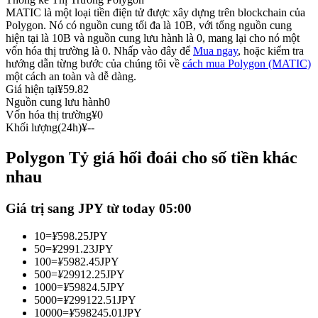
MATIC là một loại tiền điện tử được xây dựng trên blockchain của
Futures sử dụng USDC làm tài sản thế chấp
Polygon. Nó có nguồn cung tối đa là 10B, với tổng nguồn cung
hiện tại là 10B và nguồn cung lưu hành là 0, mang lại cho nó một
vốn hóa thị trường là 0. Nhấp vào đây để
Mua ngay
, hoặc kiểm tra
hướng dẫn từng bước của chúng tôi về
cách mua Polygon (MATIC)
một cách an toàn và dễ dàng.
Giá hiện tại
¥
59.82
Nguồn cung lưu hành
0
Vốn hóa thị trường
¥
0
Khối lượng(24h)
¥
--
Polygon Tỷ giá hối đoái cho số tiền khác
Sao chép Giao dịch
nhau
Tham gia cùng các nhà giao dịch hàng đầu
Giá trị sang JPY từ today 05:00
10
=
¥
598.25
JPY
50
=
¥
2991.23
JPY
100
=
¥
5982.45
JPY
500
=
¥
29912.25
JPY
1000
=
¥
59824.5
JPY
5000
=
¥
299122.51
JPY
10000
=
¥
598245.01
JPY