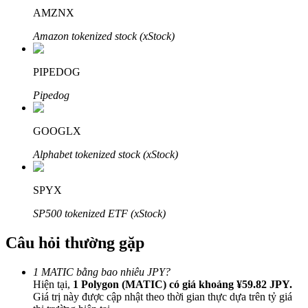
AMZNX
Amazon tokenized stock (xStock)
PIPEDOG
Đối tác Bitrue
Pipedog
GOOGLX
Alphabet tokenized stock (xStock)
SPYX
SP500 tokenized ETF (xStock)
Đối tác Bitrue
Câu hỏi thường gặp
Lên đến 65% hoa hồng!
1 MATIC bằng bao nhiêu JPY?
Hiện tại,
1 Polygon (MATIC) có giá khoảng ¥59.82 JPY.
Giá trị này được cập nhật theo thời gian thực dựa trên tỷ giá