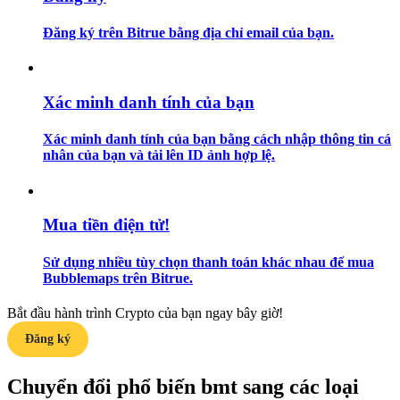
Đăng ký trên Bitrue bằng địa chỉ email của bạn.
Hướng dẫn
Hướng dẫn giao dịch Spot
Xác minh danh tính của bạn
Xác minh danh tính của bạn bằng cách nhập thông tin cá
nhân của bạn và tải lên ID ảnh hợp lệ.
Mua tiền điện tử!
Chiến lược giao dịch
Sử dụng nhiều tùy chọn thanh toán khác nhau để mua
Bubblemaps trên Bitrue.
Học cách duy trì lợi nhuận
Bắt đầu hành trình Crypto của bạn ngay bây giờ!
Đăng ký
Chuyển đổi phổ biến bmt sang các loại