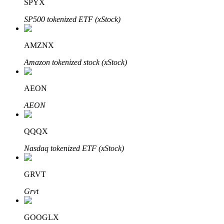
SPYX
SP500 tokenized ETF (xStock)
AMZNX
Đầu tư cố định và quản lý tài chính
Amazon tokenized stock (xStock)
Tận hưởng việc quản lý tài chính hiện tại và thu nhập lâu dài
AEON
AEON
QQQX
Nasdaq tokenized ETF (xStock)
Staking 101
GRVT
Tìm hiểu về kiếm thu nhập thụ động
Grvt
Bitrue
AI
GOOGLX