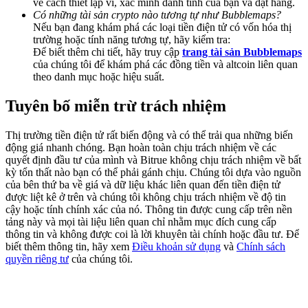
về cách thiết lập ví, xác minh danh tính của bạn và đặt hàng.
Share 500000 CASHCAT prize pool
Có những tài sản crypto nào tương tự như Bubblemaps?
Nếu bạn đang khám phá các loại tiền điện tử có vốn hóa thị
trường hoặc tính năng tương tự, hãy kiểm tra:
Để biết thêm chi tiết, hãy truy cập
trang tài sản Bubblemaps
của chúng tôi để khám phá các đồng tiền và altcoin liên quan
Exclusive for BitMart Users
theo danh mục hoặc hiệu suất.
Register & Trade to Win 500,000 USDT
Tuyên bố miễn trừ trách nhiệm
Thị trường tiền điện tử rất biến động và có thể trải qua những biến
Precious Metals Trading Carnival
động giá nhanh chóng. Bạn hoàn toàn chịu trách nhiệm về các
quyết định đầu tư của mình và Bitrue không chịu trách nhiệm về bất
Trade Gold & Silver · 33,333 USDT Bonus
kỳ tổn thất nào bạn có thể phải gánh chịu. Chúng tôi dựa vào nguồn
của bên thứ ba về giá và dữ liệu khác liên quan đến tiền điện tử
được liệt kê ở trên và chúng tôi không chịu trách nhiệm về độ tin
cậy hoặc tính chính xác của nó. Thông tin được cung cấp trên nền
tảng này và mọi tài liệu liên quan chỉ nhằm mục đích cung cấp
USDT New User Exclusive 10% APR
thông tin và không được coi là lời khuyên tài chính hoặc đầu tư. Để
biết thêm thông tin, hãy xem
Điều khoản sử dụng
và
Chính sách
USDT Flexible Staking | Daily Rewards
quyền riêng tư
của chúng tôi.