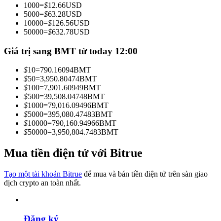
1000
=
$
12.66
USD
Trở thành Nhà giao dịch Sao chép
5000
=
$
63.28
USD
10000
=
$
126.56
USD
Tận hưởng chia sẻ lợi nhuận và hoa hồng giao dịch sao chép
50000
=
$
632.78
USD
Giá trị sang BMT từ today 12:00
$
10
=
790.16094
BMT
$
50
=
3,950.80474
BMT
$
100
=
7,901.60949
BMT
$
500
=
39,508.04748
BMT
$
1000
=
79,016.09496
BMT
$
5000
=
395,080.47483
BMT
$
10000
=
790,160.94966
BMT
Thông tin
$
50000
=
3,950,804.7483
BMT
Phân tích dữ liệu lớn bao gồm thông tin giao dịch, v.v.
Mua tiền điện tử với Bitrue
Tạo một tài khoản Bitrue
để mua và bán tiền điện tử trên sàn giao
dịch crypto an toàn nhất.
Đăng ký