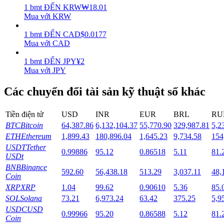
1
bmt
ĐẾN
KRW
₩
18.01
Mua với KRW
Staking
1
bmt
ĐẾN
CAD
$
0.0177
Lợi nhuận cao và truy cập ngay lập tức
Mua với CAD
1
bmt
ĐẾN
JPY
¥
2
Mua với JPY
Các chuyển đổi tài sản kỹ thuật số khác
Tiền điện tử
USD
INR
EUR
BRL
RU
BTC
Bitcoin
64,387.86
6,132,104.37
55,770.90
329,987.81
5,2
ETH
Ethereum
1,899.43
180,896.04
1,645.23
9,734.58
154
Launchpool
USDT
Tether
0.99886
95.12
0.86518
5.11
81.
Đặt cọc linh hoạt để kiếm được các token phổ biến.
USDt
BNB
Binance
592.60
56,438.18
513.29
3,037.11
48,
Coin
XRP
XRP
1.04
99.62
0.90610
5.36
85.
SOL
Solana
73.21
6,973.24
63.42
375.25
5,9
USDC
USD
0.99966
95.20
0.86588
5.12
81.
Coin