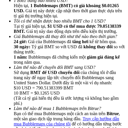
1 BMT bằng bao nhiêu USD?
Hiện tại,
1 Bubblemaps (BMT) có giá khoảng $0.01265
USD.
Giá trị này được cập nhật theo thời gian thực dựa trên
tỷ giá thị trường hiện tại.
Tôi có thể nhận được bao nhiêu BMT cho 1 USD?
Tại tỷ giá hiện tại,
$1 USD có thể mua được 79.05138339
BMT.
Giá trị này dao động dựa trên điều kiện thị trường.
Giới thiệu
Giá Bubblemaps đã thay đổi như thế nào theo thời gian?
24 giờ:
Giá của Bubblemaps đã
tăng hơi
kể từ hôm qua.
Mời một người bạn để nhận phần thưởng tiền mặt
30 ngày:
Tỷ giá BMT so với USD đã
không thay đổi
so với
tháng trước.
Deposit CASHCAT & Win
1 năm:
Bubblemaps đã chứng kiến một
giảm giá đáng kể
trong năm qua.
Làm thế nào để chuyển đổi BMT sang USD?
Sử dụng
BMT để USD chuyển đổi
của chúng tôi ở đầu
trang này để ngay lập tức chuyển đổi Bubblemaps sang
United States Dollar. Dưới đây là một vài ví dụ nhanh:
$10 USD = 790.51383399 BMT
10 BMT = $0.1265 USD
(Tất cả tỷ giá hiển thị đều là ước lượng và không bao gồm
phí.)
Làm thế nào để mua 1 Bubblemaps trên Bitrue?
Bạn có thể mua Bubblemaps một cách an toàn trên
Bitrue
,
một sàn giao dịch tập trung hàng đầu.
Truy cập hướng dẫn
Deposit CASHCAT & Win
mua Bubblemaps của chúng tôi
để có hướng dẫn từng bước