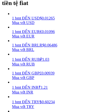
tiền tệ fiat
Earn
1
bmt
ĐẾN
USD
$
0.01265
Mua với USD
1
bmt
ĐẾN
EUR
€
0.01096
Mua với EUR
1
bmt
ĐẾN
BRL
R$
0.06486
Mua với BRL
1
bmt
ĐẾN
RUB
₽
1.03
Power Piggy
Mua với RUB
Làm cho tài sản của bạn tăng giá trị đều đặn
1
bmt
ĐẾN
GBP
£
0.00939
Mua với GBP
1
bmt
ĐẾN
INR
₹
1.21
Mua với INR
1
bmt
ĐẾN
TRY
₺
0.60234
Mua với TRY