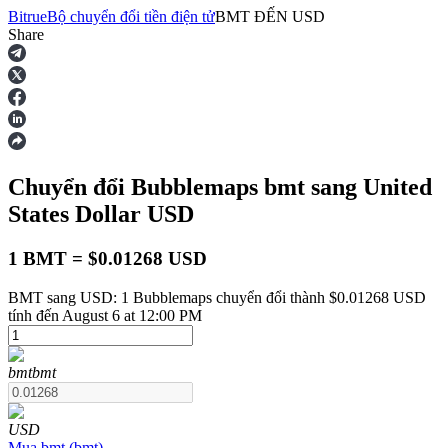
Bitrue
Bộ chuyển đổi tiền điện tử
BMT
ĐẾN
USD
Share
Hợp đồng tương lai
Chuyển đổi Bubblemaps
bmt
sang United
States Dollar
USD
1 BMT = $0.01268 USD
BMT sang USD: 1 Bubblemaps chuyển đổi thành $0.01268 USD
USDT Futures
tính đến August 6 at 12:00 PM
Futures sử dụng USDT làm tài sản thế chấp
bmt
bmt
USD
Mua
bmt
(
bmt
)