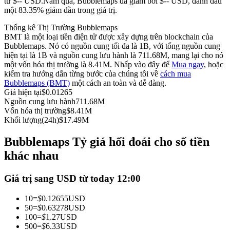
từ $-- USD.
Năm qua, Bubblemaps đã giảm bởi $-- USD, đánh dấu
một 83.35% giảm dần trong giá trị.
Futures sử dụng USDC làm tài sản thế chấp
Thống kê Thị Trường Bubblemaps
BMT là một loại tiền điện tử được xây dựng trên blockchain của
Bubblemaps. Nó có nguồn cung tối đa là 1B, với tổng nguồn cung
hiện tại là 1B và nguồn cung lưu hành là 711.68M, mang lại cho nó
một vốn hóa thị trường là 8.41M. Nhấp vào đây để
Mua ngay
, hoặc
kiểm tra hướng dẫn từng bước của chúng tôi về
cách mua
Bubblemaps (BMT)
một cách an toàn và dễ dàng.
Giá hiện tại
$
0.01265
Nguồn cung lưu hành
711.68M
Vốn hóa thị trường
$
8.41M
Sao chép Giao dịch
Khối lượng(24h)
$
17.49M
Tham gia cùng các nhà giao dịch hàng đầu
Bubblemaps Tỷ giá hối đoái cho số tiền
khác nhau
Giá trị sang USD từ today 12:00
10
=
$
0.12655
USD
50
=
$
0.63278
USD
100
=
$
1.27
USD
500
=
$
6.33
USD