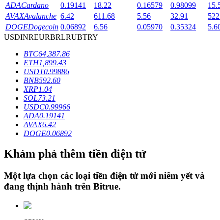
ADA
Cardano
0.19141
18.22
0.16579
0.98099
15.
AVAX
Avalanche
6.42
611.68
5.56
32.91
522
DOGE
Dogecoin
0.06892
6.56
0.05970
0.35324
5.6
Khóa BTR
USD
INR
EUR
BRL
RUB
TRY
Đầu tư độc quyền cho người nắm giữ BTR
BTC
64,387.86
ETH
1,899.43
USDT
0.99886
BNB
592.60
XRP
1.04
SOL
73.21
USDC
0.99966
ADA
0.19141
AVAX
6.42
DOGE
0.06892
Khoản vay
Khám phá thêm tiền điện tử
Dịch vụ vay được hỗ trợ bằng tiền điện tử
Một lựa chọn các loại tiền điện tử mới niêm yết và
đang thịnh hành trên
Bitrue
.