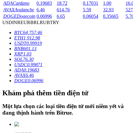
ADA
Cardano
0.19683
18.72
0.17031
1.00
16.
AVAX
Avalanche
6.46
614.76
5.59
32.93
527
DOGE
Dogecoin
0.06996
6.65
0.06054
0.35665
5.7
Khóa BTR
USD
INR
EUR
BRL
RUB
TRY
Đầu tư độc quyền cho người nắm giữ BTR
BTC
64,757.46
ETH
1,912.98
USDT
0.99919
BNB
601.13
XRP
1.03
SOL
76.30
USDC
0.99871
ADA
0.19683
AVAX
6.46
DOGE
0.06996
Khoản vay
Khám phá thêm tiền điện tử
Dịch vụ vay được hỗ trợ bằng tiền điện tử
Một lựa chọn các loại tiền điện tử mới niêm yết và
đang thịnh hành trên
Bitrue
.