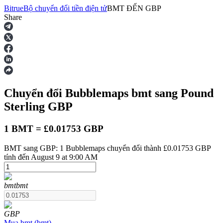
Bitrue
Bộ chuyển đổi tiền điện tử
BMT
ĐẾN
GBP
Share
Hợp đồng tương lai
Chuyển đổi Bubblemaps
bmt
sang Pound
Sterling
GBP
1 BMT = £0.01753 GBP
BMT sang GBP: 1 Bubblemaps chuyển đổi thành £0.01753 GBP
USDT Futures
tính đến August 9 at 9:00 AM
Futures sử dụng USDT làm tài sản thế chấp
bmt
bmt
GBP
Mua
bmt
(
bmt
)