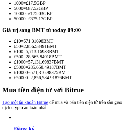
1000
=
£
17.5
GBP
Trở thành Nhà giao dịch Sao chép
5000
=
£
87.52
GBP
10000
=
£
175.03
GBP
Tận hưởng chia sẻ lợi nhuận và hoa hồng giao dịch sao chép
50000
=
£
875.17
GBP
Giá trị sang BMT từ today 09:00
£
10
=
571.31698
BMT
£
50
=
2,856.58491
BMT
£
100
=
5,713.16983
BMT
£
500
=
28,565.84918
BMT
£
1000
=
57,131.69837
BMT
£
5000
=
285,658.49187
BMT
£
10000
=
571,316.98375
BMT
Thông tin
£
50000
=
2,856,584.91876
BMT
Phân tích dữ liệu lớn bao gồm thông tin giao dịch, v.v.
Mua tiền điện tử với Bitrue
Tạo một tài khoản Bitrue
để mua và bán tiền điện tử trên sàn giao
dịch crypto an toàn nhất.
Đăng ký