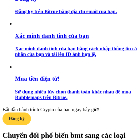
Đăng ký trên Bitrue bằng địa chỉ email của bạn.
Hướng dẫn
Hướng dẫn giao dịch Spot
Xác minh danh tính của bạn
Xác minh danh tính của bạn bằng cách nhập thông tin cá
nhân của bạn và tải lên ID ảnh hợp lệ.
Mua tiền điện tử!
Chiến lược giao dịch
Sử dụng nhiều tùy chọn thanh toán khác nhau để mua
Bubblemaps trên Bitrue.
Học cách duy trì lợi nhuận
Bắt đầu hành trình Crypto của bạn ngay bây giờ!
Đăng ký
Chuyển đổi phổ biến bmt sang các loại