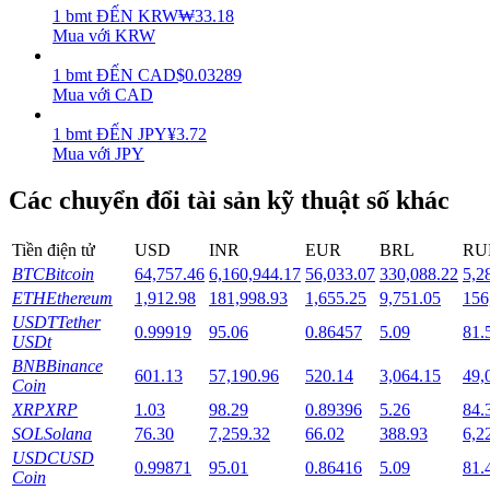
1
bmt
ĐẾN
KRW
₩
33.18
Mua với KRW
Staking
1
bmt
ĐẾN
CAD
$
0.03289
Lợi nhuận cao và truy cập ngay lập tức
Mua với CAD
1
bmt
ĐẾN
JPY
¥
3.72
Mua với JPY
Các chuyển đổi tài sản kỹ thuật số khác
Tiền điện tử
USD
INR
EUR
BRL
RU
BTC
Bitcoin
64,757.46
6,160,944.17
56,033.07
330,088.22
5,2
ETH
Ethereum
1,912.98
181,998.93
1,655.25
9,751.05
156
Launchpool
USDT
Tether
0.99919
95.06
0.86457
5.09
81.
Đặt cọc linh hoạt để kiếm được các token phổ biến.
USDt
BNB
Binance
601.13
57,190.96
520.14
3,064.15
49,
Coin
XRP
XRP
1.03
98.29
0.89396
5.26
84.
SOL
Solana
76.30
7,259.32
66.02
388.93
6,2
USDC
USD
0.99871
95.01
0.86416
5.09
81.
Coin