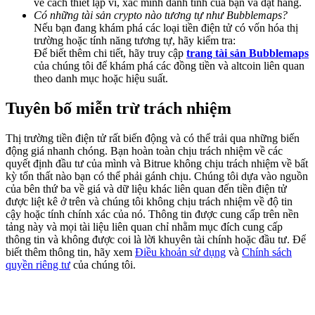
về cách thiết lập ví, xác minh danh tính của bạn và đặt hàng.
Deposit & Trade BTC to Share 25000 USDT prize pool!
Có những tài sản crypto nào tương tự như Bubblemaps?
Nếu bạn đang khám phá các loại tiền điện tử có vốn hóa thị
trường hoặc tính năng tương tự, hãy kiểm tra:
Để biết thêm chi tiết, hãy truy cập
trang tài sản Bubblemaps
của chúng tôi để khám phá các đồng tiền và altcoin liên quan
Deposit CASHCAT & Win
theo danh mục hoặc hiệu suất.
Share 500000 CASHCAT prize pool
Tuyên bố miễn trừ trách nhiệm
Thị trường tiền điện tử rất biến động và có thể trải qua những biến
Exclusive for BitMart Users
động giá nhanh chóng. Bạn hoàn toàn chịu trách nhiệm về các
quyết định đầu tư của mình và Bitrue không chịu trách nhiệm về bất
Register & Trade to Win 500,000 USDT
kỳ tổn thất nào bạn có thể phải gánh chịu. Chúng tôi dựa vào nguồn
của bên thứ ba về giá và dữ liệu khác liên quan đến tiền điện tử
được liệt kê ở trên và chúng tôi không chịu trách nhiệm về độ tin
cậy hoặc tính chính xác của nó. Thông tin được cung cấp trên nền
tảng này và mọi tài liệu liên quan chỉ nhằm mục đích cung cấp
Precious Metals Trading Carnival
thông tin và không được coi là lời khuyên tài chính hoặc đầu tư. Để
biết thêm thông tin, hãy xem
Điều khoản sử dụng
và
Chính sách
Trade Gold & Silver · 33,333 USDT Bonus
quyền riêng tư
của chúng tôi.