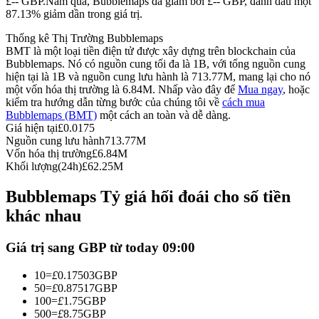
£-- GBP.
Năm qua, Bubblemaps đã giảm bởi £-- GBP, đánh dấu một
87.13% giảm dần trong giá trị.
Futures sử dụng USDC làm tài sản thế chấp
Thống kê Thị Trường Bubblemaps
BMT là một loại tiền điện tử được xây dựng trên blockchain của
Bubblemaps. Nó có nguồn cung tối đa là 1B, với tổng nguồn cung
hiện tại là 1B và nguồn cung lưu hành là 713.77M, mang lại cho nó
một vốn hóa thị trường là 6.84M. Nhấp vào đây để
Mua ngay
, hoặc
kiểm tra hướng dẫn từng bước của chúng tôi về
cách mua
Bubblemaps (BMT)
một cách an toàn và dễ dàng.
Giá hiện tại
£
0.0175
Nguồn cung lưu hành
713.77M
Vốn hóa thị trường
£
6.84M
Sao chép Giao dịch
Khối lượng(24h)
£
62.25M
Tham gia cùng các nhà giao dịch hàng đầu
Bubblemaps Tỷ giá hối đoái cho số tiền
khác nhau
Giá trị sang GBP từ today 09:00
10
=
£
0.17503
GBP
50
=
£
0.87517
GBP
100
=
£
1.75
GBP
500
=
£
8.75
GBP