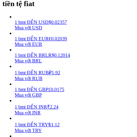
tiền tệ fiat
Earn
1
bmt
ĐẾN
USD
$
0.02357
Mua với USD
1
bmt
ĐẾN
EUR
€
0.02039
Mua với EUR
1
bmt
ĐẾN
BRL
R$
0.12014
Mua với BRL
1
bmt
ĐẾN
RUB
₽
1.92
Power Piggy
Mua với RUB
Làm cho tài sản của bạn tăng giá trị đều đặn
1
bmt
ĐẾN
GBP
£
0.0175
Mua với GBP
1
bmt
ĐẾN
INR
₹
2.24
Mua với INR
1
bmt
ĐẾN
TRY
₺
1.12
Mua với TRY