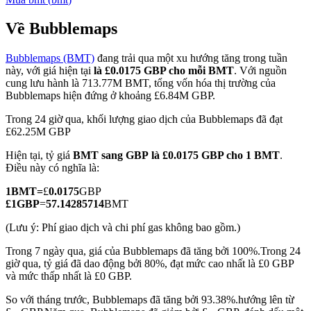
Về Bubblemaps
Bubblemaps (BMT)
đang trải qua một xu hướng tăng trong tuần
COIN-M Futures
này, với giá hiện tại
là £0.0175 GBP cho mỗi BMT
. Với nguồn
cung lưu hành là 713.77M BMT, tổng vốn hóa thị trường của
Futures sử dụng token làm tài sản thế chấp
Bubblemaps hiện đứng ở khoảng £6.84M GBP.
Trong 24 giờ qua, khối lượng giao dịch của Bubblemaps đã đạt
£62.25M GBP
TradFi
Hiện tại, tỷ giá
BMT sang GBP
là £0.0175 GBP cho 1 BMT
.
Phái sinh cổ phiếu, ngoại hối, kim loại quý và hàng hóa
Điều này có nghĩa là:
1
BMT
=
£
0.0175
GBP
£
1
GBP
=
57.14285714
BMT
(Lưu ý: Phí giao dịch và chi phí gas không bao gồm.)
Trong 7 ngày qua, giá của Bubblemaps đã tăng bởi 100%.
Trong 24
giờ qua, tỷ giá đã dao động bởi 80%, đạt mức cao nhất là £0 GBP
và mức thấp nhất là £0 GBP.
So với tháng trước, Bubblemaps đã tăng bởi 93.38%.hướng lên từ
USDC Futures vĩnh cửu