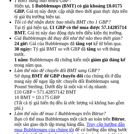
1 BMT bằng bao nhiêu GBP?
Hiện tại,
1 Bubblemaps (BMT) có giá khoảng £0.0175
GBP.
Giá trị này được cập nhật theo thời gian thực dựa trên
tỷ giá thị trường hiện tại.
Tôi có thể nhận được bao nhiêu BMT cho 1 GBP?
Tại tỷ giá hiện tại,
£1 GBP có thể mua được 57.14285714
BMT.
Giá trị này dao động dựa trên điều kiện thị trường.
Giới thiệu
Giá Bubblemaps đã thay đổi như thế nào theo thời gian?
24 giờ:
Giá của Bubblemaps đã
tăng vọt
kể từ hôm qua.
Mời một người bạn để nhận phần thưởng tiền mặt
30 ngày:
Tỷ giá BMT so với GBP đã
tăng
so với tháng
trước.
BTC Welcome Rewards
1 năm:
Bubblemaps đã chứng kiến một
giảm giá đáng kể
trong năm qua.
Làm thế nào để chuyển đổi BMT sang GBP?
Sử dụng
BMT để GBP chuyển đổi
của chúng tôi ở đầu
trang này để ngay lập tức chuyển đổi Bubblemaps sang
Pound Sterling. Dưới đây là một vài ví dụ nhanh:
£10 GBP = 571.42857142 BMT
10 BMT = £0.175 GBP
(Tất cả tỷ giá hiển thị đều là ước lượng và không bao gồm
phí.)
Làm thế nào để mua 1 Bubblemaps trên Bitrue?
Bạn có thể mua Bubblemaps một cách an toàn trên
Bitrue
,
một sàn giao dịch tập trung hàng đầu.
Truy cập hướng dẫn
BTC Welcome Rewards
mua Bubblemaps của chúng tôi
để có hướng dẫn từng bước