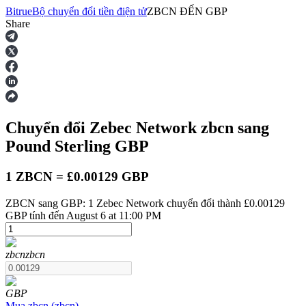
Bitrue
Bộ chuyển đổi tiền điện tử
ZBCN
ĐẾN
GBP
Share
Hợp đồng tương lai
Chuyển đổi Zebec Network
zbcn
sang
Pound Sterling
GBP
1 ZBCN = £0.00129 GBP
ZBCN sang GBP: 1 Zebec Network chuyển đổi thành £0.00129
USDT Futures
GBP tính đến August 6 at 11:00 PM
Futures sử dụng USDT làm tài sản thế chấp
zbcn
zbcn
GBP
Mua
zbcn
(
zbcn
)