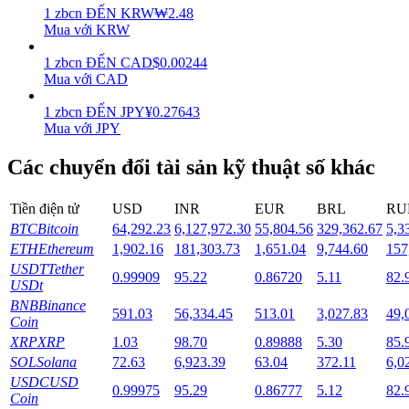
1
zbcn
ĐẾN
KRW
₩
2.48
Mua với KRW
Staking
1
zbcn
ĐẾN
CAD
$
0.00244
Lợi nhuận cao và truy cập ngay lập tức
Mua với CAD
1
zbcn
ĐẾN
JPY
¥
0.27643
Mua với JPY
Các chuyển đổi tài sản kỹ thuật số khác
Tiền điện tử
USD
INR
EUR
BRL
RU
BTC
Bitcoin
64,292.23
6,127,972.30
55,804.56
329,362.67
5,3
ETH
Ethereum
1,902.16
181,303.73
1,651.04
9,744.60
157
Launchpool
USDT
Tether
0.99909
95.22
0.86720
5.11
82.
Đặt cọc linh hoạt để kiếm được các token phổ biến.
USDt
BNB
Binance
591.03
56,334.45
513.01
3,027.83
49,
Coin
XRP
XRP
1.03
98.70
0.89888
5.30
85.
SOL
Solana
72.63
6,923.39
63.04
372.11
6,0
USDC
USD
0.99975
95.29
0.86777
5.12
82.
Coin