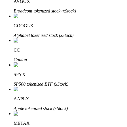
AVGOX
Broadcom tokenized stock (xStock)
GOOGLX
Đầu tư cố định và quản lý tài chính
Alphabet tokenized stock (xStock)
Tận hưởng việc quản lý tài chính hiện tại và thu nhập lâu dài
CC
Canton
SPYX
SP500 tokenized ETF (xStock)
Staking 101
AAPLX
Tìm hiểu về kiếm thu nhập thụ động
Apple tokenized stock (xStock)
Bitrue
AI
METAX