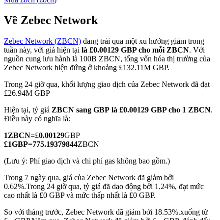
Về Zebec Network
Zebec Network (ZBCN)
đang trải qua một xu hướng giảm trong
COIN-M Futures
tuần này, với giá hiện tại
là £0.00129 GBP cho mỗi ZBCN
. Với
nguồn cung lưu hành là 100B ZBCN, tổng vốn hóa thị trường của
Futures sử dụng token làm tài sản thế chấp
Zebec Network hiện đứng ở khoảng £132.11M GBP.
Trong 24 giờ qua, khối lượng giao dịch của Zebec Network đã đạt
£26.94M GBP
TradFi
Hiện tại, tỷ giá
ZBCN sang GBP
là £0.00129 GBP cho 1 ZBCN
.
Phái sinh cổ phiếu, ngoại hối, kim loại quý và hàng hóa
Điều này có nghĩa là:
1
ZBCN
=
£
0.00129
GBP
£
1
GBP
=
775.19379844
ZBCN
(Lưu ý: Phí giao dịch và chi phí gas không bao gồm.)
Trong 7 ngày qua, giá của Zebec Network đã giảm bởi
0.62%.
Trong 24 giờ qua, tỷ giá đã dao động bởi 1.24%, đạt mức
cao nhất là £0 GBP và mức thấp nhất là £0 GBP.
So với tháng trước, Zebec Network đã giảm bởi 18.53%.xuống từ
USDC Futures vĩnh cửu