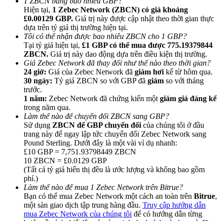
1 ZBCN bằng bao nhiêu GBP?
Hiện tại,
1 Zebec Network (ZBCN) có giá khoảng
£0.00129 GBP.
Giá trị này được cập nhật theo thời gian thực
dựa trên tỷ giá thị trường hiện tại.
Tôi có thể nhận được bao nhiêu ZBCN cho 1 GBP?
Tại tỷ giá hiện tại,
£1 GBP có thể mua được 775.19379844
ZBCN.
Giá trị này dao động dựa trên điều kiện thị trường.
Giới thiệu
Giá Zebec Network đã thay đổi như thế nào theo thời gian?
24 giờ:
Giá của Zebec Network đã
giảm hơi
kể từ hôm qua.
Mời một người bạn để nhận phần thưởng tiền mặt
30 ngày:
Tỷ giá ZBCN so với GBP đã
giảm
so với tháng
trước.
Deposit CASHCAT & Win
1 năm:
Zebec Network đã chứng kiến một
giảm giá đáng kể
trong năm qua.
Làm thế nào để chuyển đổi ZBCN sang GBP?
Sử dụng
ZBCN để GBP chuyển đổi
của chúng tôi ở đầu
trang này để ngay lập tức chuyển đổi Zebec Network sang
Pound Sterling. Dưới đây là một vài ví dụ nhanh:
£10 GBP = 7,751.93798449 ZBCN
10 ZBCN = £0.0129 GBP
(Tất cả tỷ giá hiển thị đều là ước lượng và không bao gồm
phí.)
Làm thế nào để mua 1 Zebec Network trên Bitrue?
Bạn có thể mua Zebec Network một cách an toàn trên
Bitrue
,
một sàn giao dịch tập trung hàng đầu.
Truy cập hướng dẫn
Deposit CASHCAT & Win
mua Zebec Network của chúng tôi
để có hướng dẫn từng