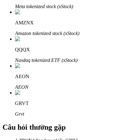
Meta tokenized stock (xStock)
AMZNX
Amazon tokenized stock (xStock)
Đối tác Bitrue
QQQX
Nasdaq tokenized ETF (xStock)
AEON
AEON
Đối tác Bitrue
GRVT
Lên đến 65% hoa hồng!
Grvt
Câu hỏi thường gặp