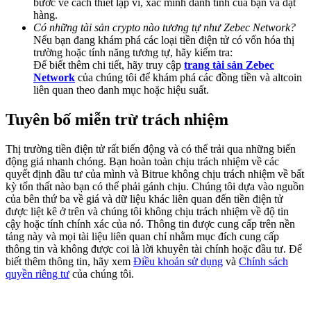
bước về cách thiết lập ví, xác minh danh tính của bạn và đặt
Share 500000 CASHCAT prize pool
hàng.
Có những tài sản crypto nào tương tự như Zebec Network?
Nếu bạn đang khám phá các loại tiền điện tử có vốn hóa thị
trường hoặc tính năng tương tự, hãy kiểm tra:
Để biết thêm chi tiết, hãy truy cập
trang tài sản Zebec
Exclusive for BitMart Users
Network
của chúng tôi để khám phá các đồng tiền và altcoin
Register & Trade to Win 500,000 USDT
liên quan theo danh mục hoặc hiệu suất.
Tuyên bố miễn trừ trách nhiệm
Precious Metals Trading Carnival
Thị trường tiền điện tử rất biến động và có thể trải qua những biến
động giá nhanh chóng. Bạn hoàn toàn chịu trách nhiệm về các
Trade Gold & Silver · 33,333 USDT Bonus
quyết định đầu tư của mình và Bitrue không chịu trách nhiệm về bất
kỳ tổn thất nào bạn có thể phải gánh chịu. Chúng tôi dựa vào nguồn
của bên thứ ba về giá và dữ liệu khác liên quan đến tiền điện tử
được liệt kê ở trên và chúng tôi không chịu trách nhiệm về độ tin
cậy hoặc tính chính xác của nó. Thông tin được cung cấp trên nền
USDT New User Exclusive 10% APR
tảng này và mọi tài liệu liên quan chỉ nhằm mục đích cung cấp
thông tin và không được coi là lời khuyên tài chính hoặc đầu tư. Để
USDT Flexible Staking | Daily Rewards
biết thêm thông tin, hãy xem
Điều khoản sử dụng
và
Chính sách
quyền riêng tư
của chúng tôi.