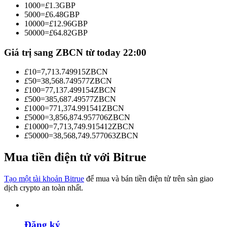
1000
=
£
1.3
GBP
Trở thành Nhà giao dịch Sao chép
5000
=
£
6.48
GBP
10000
=
£
12.96
GBP
Tận hưởng chia sẻ lợi nhuận và hoa hồng giao dịch sao chép
50000
=
£
64.82
GBP
Giá trị sang ZBCN từ today 22:00
£
10
=
7,713.749915
ZBCN
£
50
=
38,568.749577
ZBCN
£
100
=
77,137.499154
ZBCN
£
500
=
385,687.49577
ZBCN
£
1000
=
771,374.991541
ZBCN
£
5000
=
3,856,874.957706
ZBCN
£
10000
=
7,713,749.915412
ZBCN
Thông tin
£
50000
=
38,568,749.577063
ZBCN
Phân tích dữ liệu lớn bao gồm thông tin giao dịch, v.v.
Mua tiền điện tử với Bitrue
Tạo một tài khoản Bitrue
để mua và bán tiền điện tử trên sàn giao
dịch crypto an toàn nhất.
Đăng ký