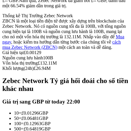
£-- GBP.
Năm qua, Zebec Network đã giảm bởi £-- GBP, đánh dấu
một 66.54% giảm dần trong giá trị.
Futures sử dụng USDC làm tài sản thế chấp
Thống kê Thị Trường Zebec Network
ZBCN là một loại tiền điện tử được xây dựng trên blockchain của
Zebec Network. Nó có nguồn cung tối đa là 100B, với tổng nguồn
cung hiện tại là 100B và nguồn cung lưu hành là 100B, mang lại
cho nó một vốn hóa thị trường là 132.11M. Nhấp vào đây để
Mua
ngay
, hoặc kiểm tra hướng dẫn từng bước của chúng tôi về
cách
mua Zebec Network (ZBCN)
một cách an toàn và dễ dàng.
Giá hiện tại
£
0.00129
Nguồn cung lưu hành
100B
Vốn hóa thị trường
£
132.11M
Sao chép Giao dịch
Khối lượng(24h)
£
26.94M
Tham gia cùng các nhà giao dịch hàng đầu
Zebec Network Tỷ giá hối đoái cho số tiền
khác nhau
Giá trị sang GBP từ today 22:00
10
=
£
0.01296
GBP
50
=
£
0.06481
GBP
100
=
£
0.12963
GBP
500
=
£
0.64819
GBP