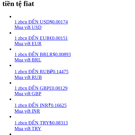
tiền tệ fiat
Earn
1
zbcn
ĐẾN
USD
$
0.00174
Mua với USD
1
zbcn
ĐẾN
EUR
€
0.00151
Mua với EUR
1
zbcn
ĐẾN
BRL
R$
0.00893
Mua với BRL
1
zbcn
ĐẾN
RUB
₽
0.14475
Power Piggy
Mua với RUB
Làm cho tài sản của bạn tăng giá trị đều đặn
1
zbcn
ĐẾN
GBP
£
0.00129
Mua với GBP
1
zbcn
ĐẾN
INR
₹
0.16625
Mua với INR
1
zbcn
ĐẾN
TRY
₺
0.08313
Mua với TRY