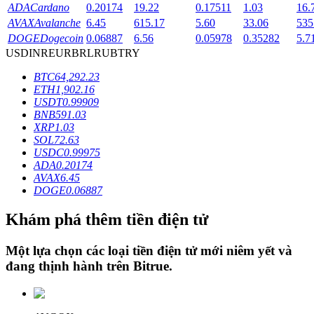
ADA
Cardano
0.20174
19.22
0.17511
1.03
16.
AVAX
Avalanche
6.45
615.17
5.60
33.06
535
DOGE
Dogecoin
0.06887
6.56
0.05978
0.35282
5.7
Khóa BTR
USD
INR
EUR
BRL
RUB
TRY
Đầu tư độc quyền cho người nắm giữ BTR
BTC
64,292.23
ETH
1,902.16
USDT
0.99909
BNB
591.03
XRP
1.03
SOL
72.63
USDC
0.99975
ADA
0.20174
AVAX
6.45
DOGE
0.06887
Khoản vay
Khám phá thêm tiền điện tử
Dịch vụ vay được hỗ trợ bằng tiền điện tử
Một lựa chọn các loại tiền điện tử mới niêm yết và
đang thịnh hành trên
Bitrue
.