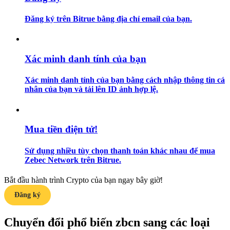
Đăng ký trên Bitrue bằng địa chỉ email của bạn.
Hướng dẫn
Hướng dẫn giao dịch Spot
Xác minh danh tính của bạn
Xác minh danh tính của bạn bằng cách nhập thông tin cá
nhân của bạn và tải lên ID ảnh hợp lệ.
Mua tiền điện tử!
Chiến lược giao dịch
Sử dụng nhiều tùy chọn thanh toán khác nhau để mua
Zebec Network trên Bitrue.
Học cách duy trì lợi nhuận
Bắt đầu hành trình Crypto của bạn ngay bây giờ!
Đăng ký
Chuyển đổi phổ biến zbcn sang các loại