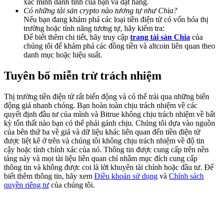
xác minh danh tính của bạn và đặt hàng.
Share 500000 CASHCAT prize pool
Có những tài sản crypto nào tương tự như Chia?
Nếu bạn đang khám phá các loại tiền điện tử có vốn hóa thị
trường hoặc tính năng tương tự, hãy kiểm tra:
Để biết thêm chi tiết, hãy truy cập
trang tài sản Chia
của
chúng tôi để khám phá các đồng tiền và altcoin liên quan theo
Exclusive for BitMart Users
danh mục hoặc hiệu suất.
Register & Trade to Win 500,000 USDT
Tuyên bố miễn trừ trách nhiệm
Thị trường tiền điện tử rất biến động và có thể trải qua những biến
Precious Metals Trading Carnival
động giá nhanh chóng. Bạn hoàn toàn chịu trách nhiệm về các
quyết định đầu tư của mình và Bitrue không chịu trách nhiệm về bất
Trade Gold & Silver · 33,333 USDT Bonus
kỳ tổn thất nào bạn có thể phải gánh chịu. Chúng tôi dựa vào nguồn
của bên thứ ba về giá và dữ liệu khác liên quan đến tiền điện tử
được liệt kê ở trên và chúng tôi không chịu trách nhiệm về độ tin
cậy hoặc tính chính xác của nó. Thông tin được cung cấp trên nền
tảng này và mọi tài liệu liên quan chỉ nhằm mục đích cung cấp
USDT New User Exclusive 10% APR
thông tin và không được coi là lời khuyên tài chính hoặc đầu tư. Để
biết thêm thông tin, hãy xem
Điều khoản sử dụng
và
Chính sách
USDT Flexible Staking | Daily Rewards
quyền riêng tư
của chúng tôi.