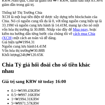
KRW.
Năm qua, Chia đã giảm bởi ₩-- KRW, đánh dấu một 85.56%
giảm dần trong giá trị.
Futures sử dụng USDC làm tài sản thế chấp
Thống kê Thị Trường Chia
XCH là một loại tiền điện tử được xây dựng trên blockchain của
Chia. Nó có nguồn cung tối đa là 0, với tổng nguồn cung hiện tại là
33.19M và nguồn cung lưu hành là 14.41M, mang lại cho nó một
vốn hóa thị trường là 30.88B. Nhấp vào đây để
Mua ngay
, hoặc
kiểm tra hướng dẫn từng bước của chúng tôi về
cách mua Chia
(XCH)
một cách an toàn và dễ dàng.
Giá hiện tại
₩
1994.31
Nguồn cung lưu hành
14.41M
Vốn hóa thị trường
₩
30.88B
Sao chép Giao dịch
Khối lượng(24h)
₩
120.65K
Tham gia cùng các nhà giao dịch hàng đầu
Chia Tỷ giá hối đoái cho số tiền khác
nhau
Giá trị sang KRW từ today 16:00
0.1
=
₩
199.43
KRW
0.5
=
₩
997.16
KRW
1
=
₩
1994.31
KRW
5
=
₩
9971.57
KRW