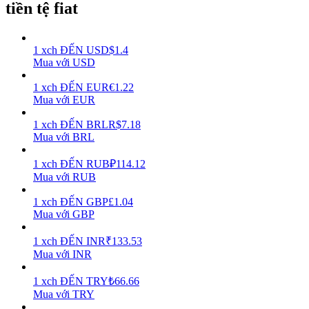
tiền tệ fiat
Earn
1
xch
ĐẾN
USD
$
1.4
Mua với USD
1
xch
ĐẾN
EUR
€
1.22
Mua với EUR
1
xch
ĐẾN
BRL
R$
7.18
Mua với BRL
1
xch
ĐẾN
RUB
₽
114.12
Power Piggy
Mua với RUB
Làm cho tài sản của bạn tăng giá trị đều đặn
1
xch
ĐẾN
GBP
£
1.04
Mua với GBP
1
xch
ĐẾN
INR
₹
133.53
Mua với INR
1
xch
ĐẾN
TRY
₺
66.66
Mua với TRY