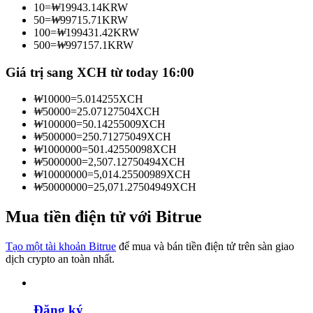
10
=
₩
19943.14
KRW
Trở thành Nhà giao dịch Sao chép
50
=
₩
99715.71
KRW
100
=
₩
199431.42
KRW
Tận hưởng chia sẻ lợi nhuận và hoa hồng giao dịch sao chép
500
=
₩
997157.1
KRW
Giá trị sang XCH từ today 16:00
₩
10000
=
5.014255
XCH
₩
50000
=
25.07127504
XCH
₩
100000
=
50.14255009
XCH
₩
500000
=
250.71275049
XCH
₩
1000000
=
501.42550098
XCH
₩
5000000
=
2,507.12750494
XCH
₩
10000000
=
5,014.25500989
XCH
Thông tin
₩
50000000
=
25,071.27504949
XCH
Phân tích dữ liệu lớn bao gồm thông tin giao dịch, v.v.
Mua tiền điện tử với Bitrue
Tạo một tài khoản Bitrue
để mua và bán tiền điện tử trên sàn giao
dịch crypto an toàn nhất.
Đăng ký