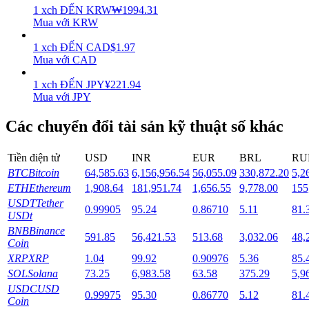
1
xch
ĐẾN
KRW
₩
1994.31
Mua với KRW
Staking
1
xch
ĐẾN
CAD
$
1.97
Lợi nhuận cao và truy cập ngay lập tức
Mua với CAD
1
xch
ĐẾN
JPY
¥
221.94
Mua với JPY
Các chuyển đổi tài sản kỹ thuật số khác
Tiền điện tử
USD
INR
EUR
BRL
RU
BTC
Bitcoin
64,585.63
6,156,956.54
56,055.09
330,872.20
5,2
ETH
Ethereum
1,908.64
181,951.74
1,656.55
9,778.00
155
Launchpool
USDT
Tether
0.99905
95.24
0.86710
5.11
81.
Đặt cọc linh hoạt để kiếm được các token phổ biến.
USDt
BNB
Binance
591.85
56,421.53
513.68
3,032.06
48,
Coin
XRP
XRP
1.04
99.92
0.90976
5.36
85.
SOL
Solana
73.25
6,983.58
63.58
375.29
5,9
USDC
USD
0.99975
95.30
0.86770
5.12
81.
Coin