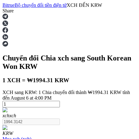
Bitrue
Bộ chuyển đổi tiền điện tử
XCH
ĐẾN
KRW
Share
Hợp đồng tương lai
Chuyển đổi Chia
xch
sang South Korean
Won
KRW
1 XCH = ₩1994.31 KRW
XCH sang KRW: 1 Chia chuyển đổi thành ₩1994.31 KRW tính
USDT Futures
đến August 6 at 4:00 PM
Futures sử dụng USDT làm tài sản thế chấp
xch
xch
KRW
Mua
xch
(
xch
)