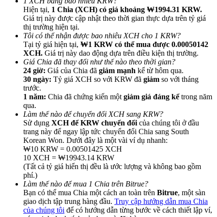
1 XCH bằng bao nhiêu KRW?
Hiện tại,
1 Chia (XCH) có giá khoảng ₩1994.31 KRW.
Giá trị này được cập nhật theo thời gian thực dựa trên tỷ giá
thị trường hiện tại.
Tôi có thể nhận được bao nhiêu XCH cho 1 KRW?
Tại tỷ giá hiện tại,
₩1 KRW có thể mua được 0.00050142
XCH.
Giá trị này dao động dựa trên điều kiện thị trường.
Giới thiệu
Giá Chia đã thay đổi như thế nào theo thời gian?
24 giờ:
Giá của Chia đã
giảm mạnh
kể từ hôm qua.
Mời một người bạn để nhận phần thưởng tiền mặt
30 ngày:
Tỷ giá XCH so với KRW đã
giảm
so với tháng
trước.
Deposit CASHCAT & Win
1 năm:
Chia đã chứng kiến một
giảm giá đáng kể
trong năm
qua.
Làm thế nào để chuyển đổi XCH sang KRW?
Sử dụng
XCH để KRW chuyển đổi
của chúng tôi ở đầu
trang này để ngay lập tức chuyển đổi Chia sang South
Korean Won. Dưới đây là một vài ví dụ nhanh:
₩10 KRW = 0.00501425 XCH
10 XCH = ₩19943.14 KRW
(Tất cả tỷ giá hiển thị đều là ước lượng và không bao gồm
phí.)
Làm thế nào để mua 1 Chia trên Bitrue?
Bạn có thể mua Chia một cách an toàn trên
Bitrue
, một sàn
giao dịch tập trung hàng đầu.
Truy cập hướng dẫn mua Chia
Deposit CASHCAT & Win
của chúng tôi
để có hướng dẫn từng bước về cách thiết lập ví,