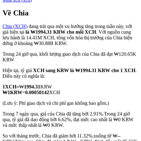
Về Chia
Chia (XCH)
đang trải qua một xu hướng tăng trong tuần này, với
COIN-M Futures
giá hiện tại
là ₩1994.31 KRW cho mỗi XCH
. Với nguồn cung
lưu hành là 14.41M XCH, tổng vốn hóa thị trường của Chia hiện
Futures sử dụng token làm tài sản thế chấp
đứng ở khoảng ₩30.88B KRW.
Trong 24 giờ qua, khối lượng giao dịch của Chia đã đạt ₩120.65K
KRW
TradFi
Hiện tại, tỷ giá
XCH sang KRW
là ₩1994.31 KRW cho 1 XCH
.
Phái sinh cổ phiếu, ngoại hối, kim loại quý và hàng hóa
Điều này có nghĩa là:
1
XCH
=
₩
1994.31
KRW
₩
1
KRW
=
0.00050142
XCH
(Lưu ý: Phí giao dịch và chi phí gas không bao gồm.)
Trong 7 ngày qua, giá của Chia đã tăng bởi 2.91%.
Trong 24 giờ
qua, tỷ giá đã dao động bởi 6.62%, đạt mức cao nhất là ₩0 KRW
và mức thấp nhất là ₩0 KRW.
So với tháng trước, Chia đã giảm bởi 11.32%.xuống từ ₩--
USDC Futures vĩnh cửu