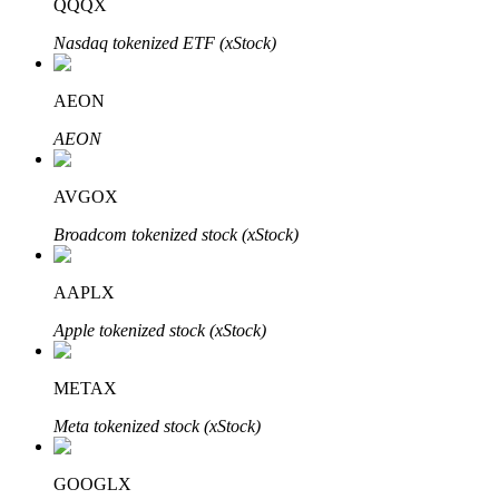
QQQX
Nasdaq tokenized ETF (xStock)
AEON
Đầu tư cố định và quản lý tài chính
AEON
Tận hưởng việc quản lý tài chính hiện tại và thu nhập lâu dài
AVGOX
Broadcom tokenized stock (xStock)
AAPLX
Apple tokenized stock (xStock)
Staking 101
METAX
Tìm hiểu về kiếm thu nhập thụ động
Meta tokenized stock (xStock)
Bitrue
AI
GOOGLX