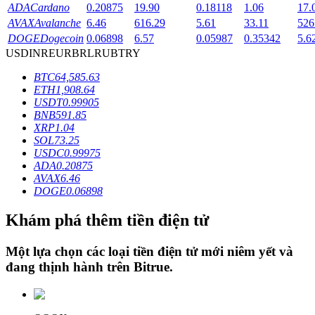
ADA
Cardano
0.20875
19.90
0.18118
1.06
17.
AVAX
Avalanche
6.46
616.29
5.61
33.11
526
DOGE
Dogecoin
0.06898
6.57
0.05987
0.35342
5.6
Khóa BTR
USD
INR
EUR
BRL
RUB
TRY
Đầu tư độc quyền cho người nắm giữ BTR
BTC
64,585.63
ETH
1,908.64
USDT
0.99905
BNB
591.85
XRP
1.04
SOL
73.25
USDC
0.99975
ADA
0.20875
AVAX
6.46
DOGE
0.06898
Khoản vay
Khám phá thêm tiền điện tử
Dịch vụ vay được hỗ trợ bằng tiền điện tử
Một lựa chọn các loại tiền điện tử mới niêm yết và
đang thịnh hành trên
Bitrue
.