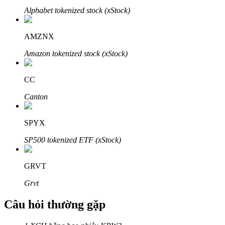
Alphabet tokenized stock (xStock)
AMZNX
Amazon tokenized stock (xStock)
Đối tác Bitrue
CC
Canton
SPYX
SP500 tokenized ETF (xStock)
Đối tác Bitrue
GRVT
Lên đến 65% hoa hồng!
Grvt
Câu hỏi thường gặp