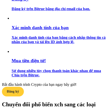
Đăng ký trên Bitrue bằng địa chỉ email của bạn.
Hướng dẫn
Hướng dẫn giao dịch Spot
Xác minh danh tính của bạn
Xác minh danh tính của bạn bằng cách nhập thông tin cá
nhân của bạn và tải lên ID ảnh hợp lệ.
Mua tiền điện tử!
Chiến lược giao dịch
Sử dụng nhiều tùy chọn thanh toán khác nhau để mua
Chia trên Bitrue.
Học cách duy trì lợi nhuận
Bắt đầu hành trình Crypto của bạn ngay bây giờ!
Đăng ký
Chuyển đổi phổ biến xch sang các loại