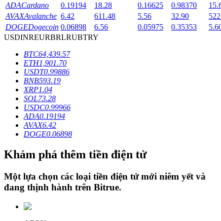
ADA
Cardano
0.19194
18.28
0.16625
0.98370
15.
AVAX
Avalanche
6.42
611.48
5.56
32.90
522
DOGE
Dogecoin
0.06898
6.56
0.05975
0.35353
5.6
Khóa BTR
USD
INR
EUR
BRL
RUB
TRY
Đầu tư độc quyền cho người nắm giữ BTR
BTC
64,439.57
ETH
1,901.70
USDT
0.99886
BNB
593.19
XRP
1.04
SOL
73.28
USDC
0.99966
ADA
0.19194
AVAX
6.42
DOGE
0.06898
Khoản vay
Khám phá thêm tiền điện tử
Dịch vụ vay được hỗ trợ bằng tiền điện tử
Một lựa chọn các loại tiền điện tử mới niêm yết và
đang thịnh hành trên
Bitrue
.