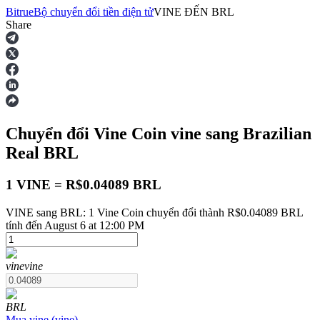
Bitrue
Bộ chuyển đổi tiền điện tử
VINE
ĐẾN
BRL
Share
Hợp đồng tương lai
Chuyển đổi Vine Coin
vine
sang Brazilian
Real
BRL
1 VINE = R$0.04089 BRL
VINE sang BRL: 1 Vine Coin chuyển đổi thành R$0.04089 BRL
USDT Futures
tính đến August 6 at 12:00 PM
Futures sử dụng USDT làm tài sản thế chấp
vine
vine
BRL
Mua
vine
(
vine
)