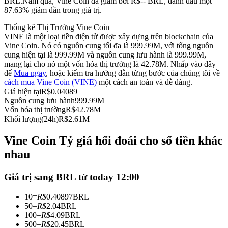
BRL.
Năm qua, Vine Coin đã giảm bởi R$-- BRL, đánh dấu một
87.63% giảm dần trong giá trị.
Futures sử dụng USDC làm tài sản thế chấp
Thống kê Thị Trường Vine Coin
VINE là một loại tiền điện tử được xây dựng trên blockchain của
Vine Coin. Nó có nguồn cung tối đa là 999.99M, với tổng nguồn
cung hiện tại là 999.99M và nguồn cung lưu hành là 999.99M,
mang lại cho nó một vốn hóa thị trường là 42.78M. Nhấp vào đây
để
Mua ngay
, hoặc kiểm tra hướng dẫn từng bước của chúng tôi về
cách mua Vine Coin (VINE)
một cách an toàn và dễ dàng.
Giá hiện tại
R$
0.04089
Nguồn cung lưu hành
999.99M
Vốn hóa thị trường
R$
42.78M
Sao chép Giao dịch
Khối lượng(24h)
R$
2.61M
Tham gia cùng các nhà giao dịch hàng đầu
Vine Coin Tỷ giá hối đoái cho số tiền khác
nhau
Giá trị sang BRL từ today 12:00
10
=
R$
0.40897
BRL
50
=
R$
2.04
BRL
100
=
R$
4.09
BRL
500
=
R$
20.45
BRL