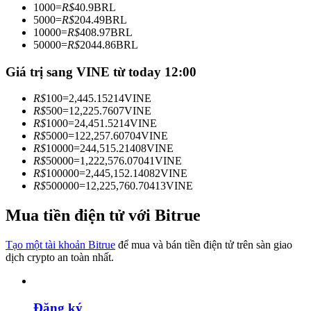
1000
=
R$
40.9
BRL
Trở thành Nhà giao dịch Sao chép
5000
=
R$
204.49
BRL
10000
=
R$
408.97
BRL
Tận hưởng chia sẻ lợi nhuận và hoa hồng giao dịch sao chép
50000
=
R$
2044.86
BRL
Giá trị sang VINE từ today 12:00
R$
100
=
2,445.15214
VINE
R$
500
=
12,225.7607
VINE
R$
1000
=
24,451.5214
VINE
R$
5000
=
122,257.60704
VINE
R$
10000
=
244,515.21408
VINE
R$
50000
=
1,222,576.07041
VINE
R$
100000
=
2,445,152.14082
VINE
Thông tin
R$
500000
=
12,225,760.70413
VINE
Phân tích dữ liệu lớn bao gồm thông tin giao dịch, v.v.
Mua tiền điện tử với Bitrue
Tạo một tài khoản Bitrue
để mua và bán tiền điện tử trên sàn giao
dịch crypto an toàn nhất.
Đăng ký