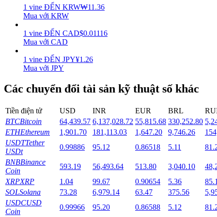
1
vine
ĐẾN
KRW
₩
11.36
Mua với KRW
Staking
1
vine
ĐẾN
CAD
$
0.01116
Lợi nhuận cao và truy cập ngay lập tức
Mua với CAD
1
vine
ĐẾN
JPY
¥
1.26
Mua với JPY
Các chuyển đổi tài sản kỹ thuật số khác
Tiền điện tử
USD
INR
EUR
BRL
RU
BTC
Bitcoin
64,439.57
6,137,028.72
55,815.68
330,252.80
5,2
ETH
Ethereum
1,901.70
181,113.03
1,647.20
9,746.26
154
Launchpool
USDT
Tether
0.99886
95.12
0.86518
5.11
81.
Đặt cọc linh hoạt để kiếm được các token phổ biến.
USDt
BNB
Binance
593.19
56,493.64
513.80
3,040.10
48,
Coin
XRP
XRP
1.04
99.67
0.90654
5.36
85.
SOL
Solana
73.28
6,979.14
63.47
375.56
5,9
USDC
USD
0.99966
95.20
0.86588
5.12
81.
Coin