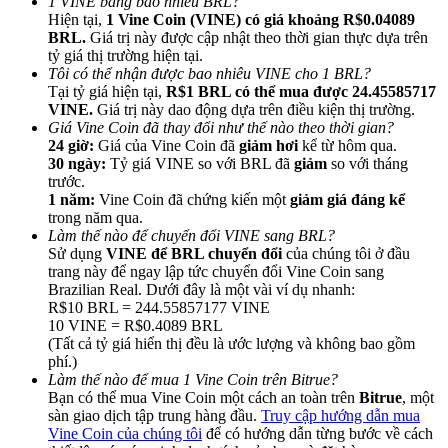
1 VINE bằng bao nhiêu BRL?
Hiện tại,
1 Vine Coin (VINE) có giá khoảng R$0.04089
BRL.
Giá trị này được cập nhật theo thời gian thực dựa trên
tỷ giá thị trường hiện tại.
Tôi có thể nhận được bao nhiêu VINE cho 1 BRL?
Tại tỷ giá hiện tại,
R$1 BRL có thể mua được 24.45585717
VINE.
Giá trị này dao động dựa trên điều kiện thị trường.
Giới thiệu
Giá Vine Coin đã thay đổi như thế nào theo thời gian?
24 giờ:
Giá của Vine Coin đã
giảm hơi
kể từ hôm qua.
Mời một người bạn để nhận phần thưởng tiền mặt
30 ngày:
Tỷ giá VINE so với BRL đã
giảm
so với tháng
trước.
Deposit CASHCAT & Win
1 năm:
Vine Coin đã chứng kiến một
giảm giá đáng kể
trong năm qua.
Làm thế nào để chuyển đổi VINE sang BRL?
Sử dụng
VINE để BRL chuyển đổi
của chúng tôi ở đầu
trang này để ngay lập tức chuyển đổi Vine Coin sang
Brazilian Real. Dưới đây là một vài ví dụ nhanh:
R$10 BRL = 244.55857177 VINE
10 VINE = R$0.4089 BRL
(Tất cả tỷ giá hiển thị đều là ước lượng và không bao gồm
phí.)
Làm thế nào để mua 1 Vine Coin trên Bitrue?
Bạn có thể mua Vine Coin một cách an toàn trên
Bitrue
, một
sàn giao dịch tập trung hàng đầu.
Truy cập hướng dẫn mua
Deposit CASHCAT & Win
Vine Coin của chúng tôi
để có hướng dẫn từng bước về cách