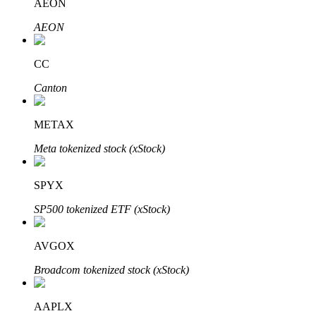
AEON
AEON
CC
Đầu tư cố định và quản lý tài chính
Canton
Tận hưởng việc quản lý tài chính hiện tại và thu nhập lâu dài
METAX
Meta tokenized stock (xStock)
SPYX
SP500 tokenized ETF (xStock)
Staking 101
AVGOX
Tìm hiểu về kiếm thu nhập thụ động
Broadcom tokenized stock (xStock)
Bitrue
AI
AAPLX