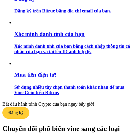
Đăng ký trên Bitrue bằng địa chỉ email của bạn.
Hướng dẫn
Hướng dẫn giao dịch Spot
Xác minh danh tính của bạn
Xác minh danh tính của bạn bằng cách nhập thông tin cá
nhân của bạn và tải lên ID ảnh hợp lệ.
Mua tiền điện tử!
Chiến lược giao dịch
Sử dụng nhiều tùy chọn thanh toán khác nhau để mua
Vine Coin trên Bitrue.
Học cách duy trì lợi nhuận
Bắt đầu hành trình Crypto của bạn ngay bây giờ!
Đăng ký
Chuyển đổi phổ biến vine sang các loại