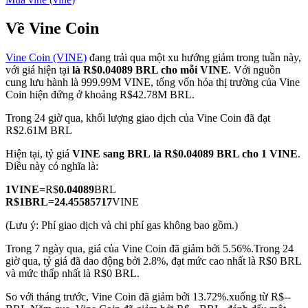
Về Vine Coin
Vine Coin (VINE)
đang trải qua một xu hướng giảm trong tuần này,
COIN-M Futures
với giá hiện tại
là R$0.04089 BRL cho mỗi VINE
. Với nguồn
cung lưu hành là 999.99M VINE, tổng vốn hóa thị trường của Vine
Futures sử dụng token làm tài sản thế chấp
Coin hiện đứng ở khoảng R$42.78M BRL.
Trong 24 giờ qua, khối lượng giao dịch của Vine Coin đã đạt
R$2.61M BRL
TradFi
Hiện tại, tỷ giá
VINE sang BRL
là R$0.04089 BRL cho 1 VINE
.
Phái sinh cổ phiếu, ngoại hối, kim loại quý và hàng hóa
Điều này có nghĩa là:
1
VINE
=
R$
0.04089
BRL
R$
1
BRL
=
24.45585717
VINE
(Lưu ý: Phí giao dịch và chi phí gas không bao gồm.)
Trong 7 ngày qua, giá của Vine Coin đã giảm bởi 5.56%.
Trong 24
giờ qua, tỷ giá đã dao động bởi 2.8%, đạt mức cao nhất là R$0 BRL
và mức thấp nhất là R$0 BRL.
So với tháng trước, Vine Coin đã giảm bởi 13.72%.xuống từ R$--
USDC Futures vĩnh cửu