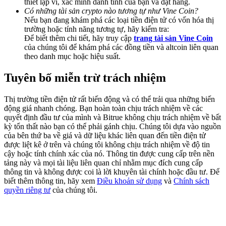
thiết lập ví, xác minh danh tính của bạn và đặt hàng.
Share 500000 CASHCAT prize pool
Có những tài sản crypto nào tương tự như Vine Coin?
Nếu bạn đang khám phá các loại tiền điện tử có vốn hóa thị
trường hoặc tính năng tương tự, hãy kiểm tra:
Để biết thêm chi tiết, hãy truy cập
trang tài sản Vine Coin
của chúng tôi để khám phá các đồng tiền và altcoin liên quan
Exclusive for BitMart Users
theo danh mục hoặc hiệu suất.
Register & Trade to Win 500,000 USDT
Tuyên bố miễn trừ trách nhiệm
Thị trường tiền điện tử rất biến động và có thể trải qua những biến
Precious Metals Trading Carnival
động giá nhanh chóng. Bạn hoàn toàn chịu trách nhiệm về các
quyết định đầu tư của mình và Bitrue không chịu trách nhiệm về bất
Trade Gold & Silver · 33,333 USDT Bonus
kỳ tổn thất nào bạn có thể phải gánh chịu. Chúng tôi dựa vào nguồn
của bên thứ ba về giá và dữ liệu khác liên quan đến tiền điện tử
được liệt kê ở trên và chúng tôi không chịu trách nhiệm về độ tin
cậy hoặc tính chính xác của nó. Thông tin được cung cấp trên nền
tảng này và mọi tài liệu liên quan chỉ nhằm mục đích cung cấp
USDT New User Exclusive 10% APR
thông tin và không được coi là lời khuyên tài chính hoặc đầu tư. Để
biết thêm thông tin, hãy xem
Điều khoản sử dụng
và
Chính sách
USDT Flexible Staking | Daily Rewards
quyền riêng tư
của chúng tôi.