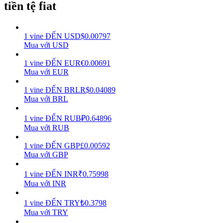
tiền tệ fiat
Earn
1
vine
ĐẾN
USD
$
0.00797
Mua với USD
1
vine
ĐẾN
EUR
€
0.00691
Mua với EUR
1
vine
ĐẾN
BRL
R$
0.04089
Mua với BRL
1
vine
ĐẾN
RUB
₽
0.64896
Power Piggy
Mua với RUB
Làm cho tài sản của bạn tăng giá trị đều đặn
1
vine
ĐẾN
GBP
£
0.00592
Mua với GBP
1
vine
ĐẾN
INR
₹
0.75998
Mua với INR
1
vine
ĐẾN
TRY
₺
0.3798
Mua với TRY