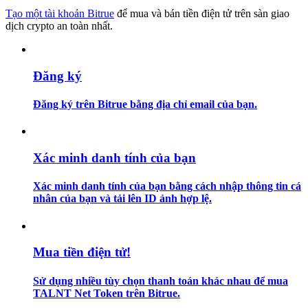
Tạo một tài khoản Bitrue
để mua và bán tiền điện tử trên sàn giao
dịch crypto an toàn nhất.
Hướng dẫn
Hướng dẫn giao dịch Spot
Đăng ký
Đăng ký trên Bitrue bằng địa chỉ email của bạn.
Xác minh danh tính của bạn
Xác minh danh tính của bạn bằng cách nhập thông tin cá
Chiến lược giao dịch
nhân của bạn và tải lên ID ảnh hợp lệ.
Học cách duy trì lợi nhuận
Mua tiền điện tử!
Sử dụng nhiều tùy chọn thanh toán khác nhau để mua
TALNT Net Token trên Bitrue.