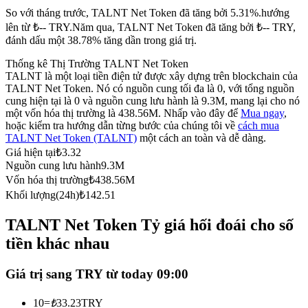
So với tháng trước, TALNT Net Token đã tăng bởi 5.31%.hướng
Futures sử dụng USDC làm tài sản thế chấp
lên từ ₺-- TRY.
Năm qua, TALNT Net Token đã tăng bởi ₺-- TRY,
đánh dấu một 38.78% tăng dần trong giá trị.
Thống kê Thị Trường TALNT Net Token
TALNT là một loại tiền điện tử được xây dựng trên blockchain của
TALNT Net Token. Nó có nguồn cung tối đa là 0, với tổng nguồn
cung hiện tại là 0 và nguồn cung lưu hành là 9.3M, mang lại cho nó
một vốn hóa thị trường là 438.56M. Nhấp vào đây để
Mua ngay
,
hoặc kiểm tra hướng dẫn từng bước của chúng tôi về
cách mua
TALNT Net Token (TALNT)
một cách an toàn và dễ dàng.
Giá hiện tại
₺
3.32
Sao chép Giao dịch
Nguồn cung lưu hành
9.3M
Tham gia cùng các nhà giao dịch hàng đầu
Vốn hóa thị trường
₺
438.56M
Khối lượng(24h)
₺
142.51
TALNT Net Token Tỷ giá hối đoái cho số
tiền khác nhau
Giá trị sang TRY từ today 09:00
10
=
₺
33.23
TRY