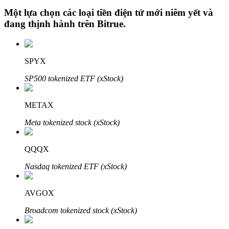
Một lựa chọn các loại tiền điện tử mới niêm yết và
đang thịnh hành trên
Bitrue
.
Đầu tư cố định và quản lý tài chính
SPYX
Tận hưởng việc quản lý tài chính hiện tại và thu nhập lâu dài
SP500 tokenized ETF (xStock)
METAX
Meta tokenized stock (xStock)
QQQX
Nasdaq tokenized ETF (xStock)
Staking 101
Tìm hiểu về kiếm thu nhập thụ động
AVGOX
Bitrue
AI
Broadcom tokenized stock (xStock)