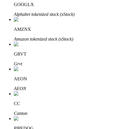
GOOGLX
Alphabet tokenized stock (xStock)
AMZNX
Đối tác Bitrue
Amazon tokenized stock (xStock)
GRVT
Grvt
AEON
AEON
Đối tác Bitrue
Lên đến 65% hoa hồng!
CC
Canton
PIPEDOG