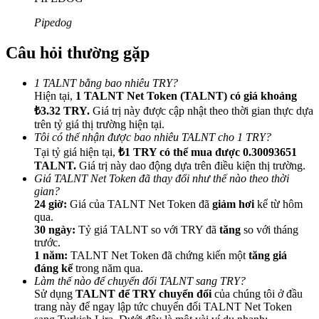
Pipedog
Câu hỏi thường gặp
Giới thiệu
1 TALNT bằng bao nhiêu TRY?
Hiện tại,
1 TALNT Net Token (TALNT) có giá khoảng
Mời một người bạn để nhận phần thưởng tiền mặt
₺3.32 TRY.
Giá trị này được cập nhật theo thời gian thực dựa
trên tỷ giá thị trường hiện tại.
BTC Welcome Rewards
Tôi có thể nhận được bao nhiêu TALNT cho 1 TRY?
Tại tỷ giá hiện tại,
₺1 TRY có thể mua được 0.30093651
TALNT.
Giá trị này dao động dựa trên điều kiện thị trường.
Giá TALNT Net Token đã thay đổi như thế nào theo thời
gian?
24 giờ:
Giá của TALNT Net Token đã
giảm hơi
kể từ hôm
qua.
30 ngày:
Tỷ giá TALNT so với TRY đã
tăng
so với tháng
trước.
1 năm:
TALNT Net Token đã chứng kiến một
tăng giá
đáng kể
trong năm qua.
Làm thế nào để chuyển đổi TALNT sang TRY?
Sử dụng
TALNT để TRY chuyển đổi
của chúng tôi ở đầu
BTC Welcome Rewards
trang này để ngay lập tức chuyển đổi TALNT Net Token