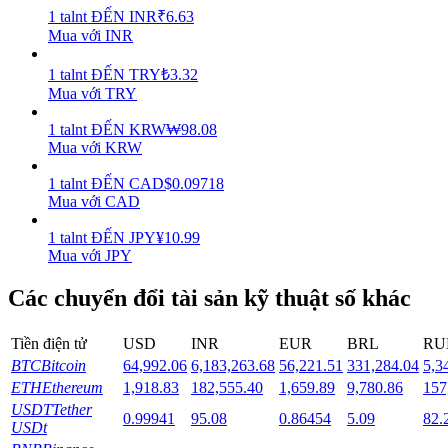
1
talnt
ĐẾN
INR
₹
6.63
Mua với INR
Staking
Lợi nhuận cao và truy cập ngay lập tức
1
talnt
ĐẾN
TRY
₺
3.32
Mua với TRY
1
talnt
ĐẾN
KRW
₩
98.08
Mua với KRW
1
talnt
ĐẾN
CAD
$
0.09718
Mua với CAD
1
talnt
ĐẾN
JPY
¥
10.99
Mua với JPY
Launchpool
Các chuyển đổi tài sản kỹ thuật số khác
Đặt cọc linh hoạt để kiếm được các token phổ biến.
Tiền điện tử
USD
INR
EUR
BRL
RU
BTC
Bitcoin
64,992.06
6,183,263.68
56,221.51
331,284.04
5,3
ETH
Ethereum
1,918.83
182,555.40
1,659.89
9,780.86
157
USDT
Tether
0.99941
95.08
0.86454
5.09
82.
USDt