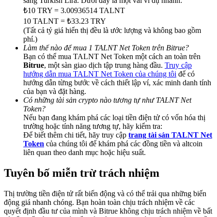
sang Turkish Lira. Dưới đây là một vài ví dụ nhanh:
Deposit & Trade BTC to Share 25000 USDT prize pool!
₺10 TRY = 3.00936514 TALNT
10 TALNT = ₺33.23 TRY
(Tất cả tỷ giá hiển thị đều là ước lượng và không bao gồm
phí.)
Deposit CASHCAT & Win
Làm thế nào để mua 1 TALNT Net Token trên Bitrue?
Bạn có thể mua TALNT Net Token một cách an toàn trên
Share 500000 CASHCAT prize pool
Bitrue
, một sàn giao dịch tập trung hàng đầu.
Truy cập
hướng dẫn mua TALNT Net Token của chúng tôi
để có
hướng dẫn từng bước về cách thiết lập ví, xác minh danh tính
của bạn và đặt hàng.
Có những tài sản crypto nào tương tự như TALNT Net
Exclusive for BitMart Users
Token?
Nếu bạn đang khám phá các loại tiền điện tử có vốn hóa thị
Register & Trade to Win 500,000 USDT
trường hoặc tính năng tương tự, hãy kiểm tra:
Để biết thêm chi tiết, hãy truy cập
trang tài sản TALNT Net
Token
của chúng tôi để khám phá các đồng tiền và altcoin
liên quan theo danh mục hoặc hiệu suất.
Precious Metals Trading Carnival
Tuyên bố miễn trừ trách nhiệm
Trade Gold & Silver · 33,333 USDT Bonus
Thị trường tiền điện tử rất biến động và có thể trải qua những biến
động giá nhanh chóng. Bạn hoàn toàn chịu trách nhiệm về các
quyết định đầu tư của mình và Bitrue không chịu trách nhiệm về bất