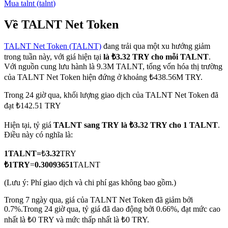
Mua
talnt
(
talnt
)
Về TALNT Net Token
TALNT Net Token (TALNT)
đang trải qua một xu hướng giảm
COIN-M Futures
trong tuần này, với giá hiện tại
là ₺3.32 TRY cho mỗi TALNT
.
Futures sử dụng token làm tài sản thế chấp
Với nguồn cung lưu hành là 9.3M TALNT, tổng vốn hóa thị trường
của TALNT Net Token hiện đứng ở khoảng ₺438.56M TRY.
Trong 24 giờ qua, khối lượng giao dịch của TALNT Net Token đã
TradFi
đạt ₺142.51 TRY
Phái sinh cổ phiếu, ngoại hối, kim loại quý và hàng hóa
Hiện tại, tỷ giá
TALNT sang TRY
là ₺3.32 TRY cho 1 TALNT
.
Điều này có nghĩa là:
1
TALNT
=
₺
3.32
TRY
₺
1
TRY
=
0.30093651
TALNT
(Lưu ý: Phí giao dịch và chi phí gas không bao gồm.)
Trong 7 ngày qua, giá của TALNT Net Token đã giảm bởi
0.7%.
Trong 24 giờ qua, tỷ giá đã dao động bởi 0.66%, đạt mức cao
nhất là ₺0 TRY và mức thấp nhất là ₺0 TRY.
USDC Futures vĩnh cửu