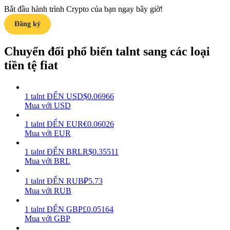
Bắt đầu hành trình Crypto của bạn ngay bây giờ!
Earn
Đăng ký
Chuyển đổi phổ biến talnt sang các loại
tiền tệ fiat
1
talnt
ĐẾN
USD
$
0.06966
Mua với USD
1
talnt
ĐẾN
EUR
€
0.06026
Power Piggy
Mua với EUR
Làm cho tài sản của bạn tăng giá trị đều đặn
1
talnt
ĐẾN
BRL
R$
0.35511
Mua với BRL
1
talnt
ĐẾN
RUB
₽
5.73
Mua với RUB
1
talnt
ĐẾN
GBP
£
0.05164
Mua với GBP