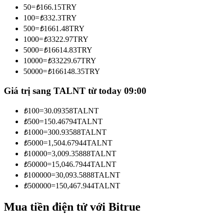
50
=
₺
166.15
TRY
Trở thành Nhà giao dịch Sao chép
100
=
₺
332.3
TRY
Tận hưởng chia sẻ lợi nhuận và hoa hồng giao dịch sao chép
500
=
₺
1661.48
TRY
1000
=
₺
3322.97
TRY
5000
=
₺
16614.83
TRY
10000
=
₺
33229.67
TRY
50000
=
₺
166148.35
TRY
Giá trị sang TALNT từ today 09:00
₺
100
=
30.09358
TALNT
₺
500
=
150.46794
TALNT
Thông tin
₺
1000
=
300.93588
TALNT
Phân tích dữ liệu lớn bao gồm thông tin giao dịch, v.v.
₺
5000
=
1,504.67944
TALNT
₺
10000
=
3,009.35888
TALNT
₺
50000
=
15,046.7944
TALNT
₺
100000
=
30,093.5888
TALNT
₺
500000
=
150,467.944
TALNT
Mua tiền điện tử với Bitrue