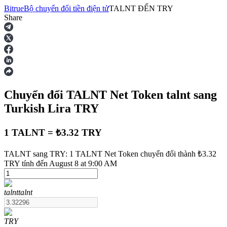
Bitrue
Bộ chuyển đổi tiền điện tử
TALNT
ĐẾN
TRY
Share
Hợp đồng tương lai
Chuyển đổi TALNT Net Token
talnt
sang
Turkish Lira
TRY
1 TALNT = ₺3.32 TRY
USDT Futures
TALNT sang TRY: 1 TALNT Net Token chuyển đổi thành ₺3.32
TRY tính đến August 8 at 9:00 AM
Futures sử dụng USDT làm tài sản thế chấp
talnt
talnt
TRY