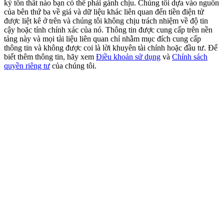
kỳ tổn thất nào bạn có thể phải gánh chịu. Chúng tôi dựa vào nguồn
USDT New User Exclusive 10% APR
của bên thứ ba về giá và dữ liệu khác liên quan đến tiền điện tử
USDT Flexible Staking | Daily Rewards
được liệt kê ở trên và chúng tôi không chịu trách nhiệm về độ tin
cậy hoặc tính chính xác của nó. Thông tin được cung cấp trên nền
tảng này và mọi tài liệu liên quan chỉ nhằm mục đích cung cấp
thông tin và không được coi là lời khuyên tài chính hoặc đầu tư. Để
biết thêm thông tin, hãy xem
Điều khoản sử dụng
và
Chính sách
BTC New User Exclusive: 6.5% APR
quyền riêng tư
của chúng tôi.
BTC Flexible Staking | Daily Rewards
Thêm sự kiện
Nhận giải thưởng và phần thưởng độc quyền
Trung tâm phần thưởng