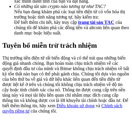
xác minh danh tính của bạn và đặt hàng.
Deposit & Trade BTC to Share 25000 USDT prize pool!
Có những tài sản crypto nào tương tự như TAC?
Nếu bạn đang khám phá các loại tiền điện tử có vốn hóa thị
trường hoặc tính năng tương tự, hãy kiểm tra:
Để biết thêm chi tiết, hãy truy cập
trang tài sản TAC
của
chúng tôi để khám phá các đồng tiền và altcoin liên quan theo
Deposit CASHCAT & Win
danh mục hoặc hiệu suất.
Share 500000 CASHCAT prize pool
Tuyên bố miễn trừ trách nhiệm
Thị trường tiền điện tử rất biến động và có thể trải qua những biến
Exclusive for BitMart Users
động giá nhanh chóng. Bạn hoàn toàn chịu trách nhiệm về các
quyết định đầu tư của mình và Bitrue không chịu trách nhiệm về bất
Register & Trade to Win 500,000 USDT
kỳ tổn thất nào bạn có thể phải gánh chịu. Chúng tôi dựa vào nguồn
của bên thứ ba về giá và dữ liệu khác liên quan đến tiền điện tử
được liệt kê ở trên và chúng tôi không chịu trách nhiệm về độ tin
cậy hoặc tính chính xác của nó. Thông tin được cung cấp trên nền
tảng này và mọi tài liệu liên quan chỉ nhằm mục đích cung cấp
Precious Metals Trading Carnival
thông tin và không được coi là lời khuyên tài chính hoặc đầu tư. Để
biết thêm thông tin, hãy xem
Điều khoản sử dụng
và
Chính sách
Trade Gold & Silver · 33,333 USDT Bonus
quyền riêng tư
của chúng tôi.