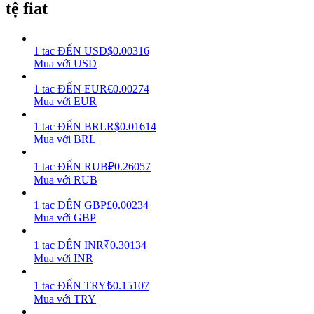
tệ fiat
Earn
1
tac
ĐẾN
USD
$
0.00316
Mua với USD
1
tac
ĐẾN
EUR
€
0.00274
Mua với EUR
1
tac
ĐẾN
BRL
R$
0.01614
Mua với BRL
1
tac
ĐẾN
RUB
₽
0.26057
Power Piggy
Mua với RUB
Làm cho tài sản của bạn tăng giá trị đều đặn
1
tac
ĐẾN
GBP
£
0.00234
Mua với GBP
1
tac
ĐẾN
INR
₹
0.30134
Mua với INR
1
tac
ĐẾN
TRY
₺
0.15107
Mua với TRY