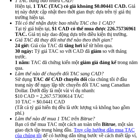
1 TAC bằng bao nhiêu CAD?
Hiện tại,
1 TAC (TAC) có giá khoảng $0.00441 CAD.
Giá
trị này được cập nhật theo thời gian thực dựa trên tỷ giá thị
trường hiện tại.
Tôi có thể nhận được bao nhiêu TAC cho 1 CAD?
Tại tỷ giá hiện tại,
$1 CAD có thể mua được 226.75736961
TAC.
Giá trị này dao động dựa trên điều kiện thị trường.
Giới thiệu
Giá TAC đã thay đổi như thế nào theo thời gian?
24 giờ:
Giá của TAC đã
tăng hơi
kể từ hôm qua.
Mời một người bạn để nhận phần thưởng tiền mặt
30 ngày:
Tỷ giá TAC so với CAD đã
giảm
so với tháng
trước.
BTC Welcome Rewards
1 năm:
TAC đã chứng kiến một
giảm giá đáng kể
trong năm
qua.
Làm thế nào để chuyển đổi TAC sang CAD?
Sử dụng
TAC để CAD chuyển đổi
của chúng tôi ở đầu
trang này để ngay lập tức chuyển đổi TAC sang Canadian
Dollar. Dưới đây là một vài ví dụ nhanh:
$10 CAD = 2,267.57369614 TAC
10 TAC = $0.0441 CAD
(Tất cả tỷ giá hiển thị đều là ước lượng và không bao gồm
phí.)
Làm thế nào để mua 1 TAC trên Bitrue?
Bạn có thể mua TAC một cách an toàn trên
Bitrue
, một sàn
giao dịch tập trung hàng đầu.
Truy cập hướng dẫn mua TAC
BTC Welcome Rewards
của chúng tôi
để có hướng dẫn từng bước về cách thiết lập ví,