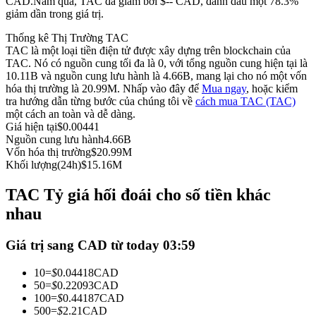
CAD.
Năm qua, TAC đã giảm bởi $-- CAD, đánh dấu một 78.3%
giảm dần trong giá trị.
Futures sử dụng USDC làm tài sản thế chấp
Thống kê Thị Trường TAC
TAC là một loại tiền điện tử được xây dựng trên blockchain của
TAC. Nó có nguồn cung tối đa là 0, với tổng nguồn cung hiện tại là
10.11B và nguồn cung lưu hành là 4.66B, mang lại cho nó một vốn
hóa thị trường là 20.99M. Nhấp vào đây để
Mua ngay
, hoặc kiểm
tra hướng dẫn từng bước của chúng tôi về
cách mua TAC (TAC)
một cách an toàn và dễ dàng.
Giá hiện tại
$
0.00441
Nguồn cung lưu hành
4.66B
Vốn hóa thị trường
$
20.99M
Sao chép Giao dịch
Khối lượng(24h)
$
15.16M
Tham gia cùng các nhà giao dịch hàng đầu
TAC Tỷ giá hối đoái cho số tiền khác
nhau
Giá trị sang CAD từ today 03:59
10
=
$
0.04418
CAD
50
=
$
0.22093
CAD
100
=
$
0.44187
CAD
500
=
$
2.21
CAD