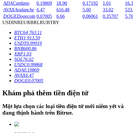
ADA
Cardano
0.19869
18.90
0.17192
1.01
16.
AVAX
Avalanche
6.47
616.48
5.60
33.02
533
DOGE
Dogecoin
0.07005
6.66
0.06061
0.35707
5.7
Khóa BTR
USD
INR
EUR
BRL
RUB
TRY
Đầu tư độc quyền cho người nắm giữ BTR
BTC
64,763.11
ETH
1,913.59
USDT
0.99919
BNB
600.86
XRP
1.03
SOL
76.02
USDC
0.99868
ADA
0.19869
AVAX
6.47
DOGE
0.07005
Khoản vay
Khám phá thêm tiền điện tử
Dịch vụ vay được hỗ trợ bằng tiền điện tử
Một lựa chọn các loại tiền điện tử mới niêm yết và
đang thịnh hành trên
Bitrue
.