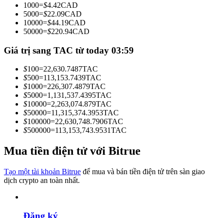
1000
=
$
4.42
CAD
Trở thành Nhà giao dịch Sao chép
5000
=
$
22.09
CAD
10000
=
$
44.19
CAD
Tận hưởng chia sẻ lợi nhuận và hoa hồng giao dịch sao chép
50000
=
$
220.94
CAD
Giá trị sang TAC từ today 03:59
$
100
=
22,630.7487
TAC
$
500
=
113,153.7439
TAC
$
1000
=
226,307.4879
TAC
$
5000
=
1,131,537.4395
TAC
$
10000
=
2,263,074.879
TAC
$
50000
=
11,315,374.3953
TAC
$
100000
=
22,630,748.7906
TAC
Thông tin
$
500000
=
113,153,743.9531
TAC
Phân tích dữ liệu lớn bao gồm thông tin giao dịch, v.v.
Mua tiền điện tử với Bitrue
Tạo một tài khoản Bitrue
để mua và bán tiền điện tử trên sàn giao
dịch crypto an toàn nhất.
Đăng ký