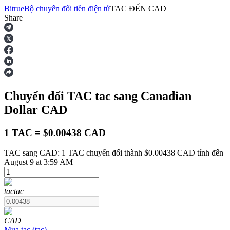
Bitrue
Bộ chuyển đổi tiền điện tử
TAC
ĐẾN
CAD
Share
Hợp đồng tương lai
Chuyển đổi TAC
tac
sang Canadian
Dollar
CAD
1 TAC = $0.00438 CAD
TAC sang CAD: 1 TAC chuyển đổi thành $0.00438 CAD tính đến
USDT Futures
August 9 at 3:59 AM
Futures sử dụng USDT làm tài sản thế chấp
tac
tac
CAD
Mua
tac
(
tac
)