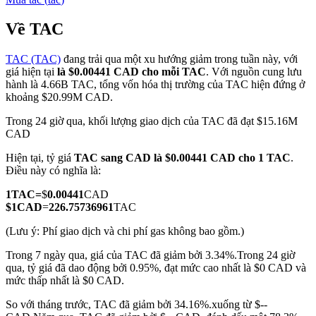
Về TAC
TAC (TAC)
đang trải qua một xu hướng giảm trong tuần này, với
COIN-M Futures
giá hiện tại
là $0.00441 CAD cho mỗi TAC
. Với nguồn cung lưu
hành là 4.66B TAC, tổng vốn hóa thị trường của TAC hiện đứng ở
Futures sử dụng token làm tài sản thế chấp
khoảng $20.99M CAD.
Trong 24 giờ qua, khối lượng giao dịch của TAC đã đạt $15.16M
CAD
TradFi
Hiện tại, tỷ giá
TAC sang CAD
là $0.00441 CAD cho 1 TAC
.
Phái sinh cổ phiếu, ngoại hối, kim loại quý và hàng hóa
Điều này có nghĩa là:
1
TAC
=
$
0.00441
CAD
$
1
CAD
=
226.75736961
TAC
(Lưu ý: Phí giao dịch và chi phí gas không bao gồm.)
Trong 7 ngày qua, giá của TAC đã giảm bởi 3.34%.
Trong 24 giờ
qua, tỷ giá đã dao động bởi 0.95%, đạt mức cao nhất là $0 CAD và
mức thấp nhất là $0 CAD.
So với tháng trước, TAC đã giảm bởi 34.16%.xuống từ $--
USDC Futures vĩnh cửu