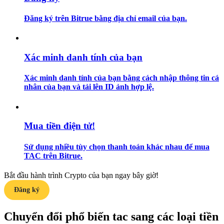
Đăng ký trên Bitrue bằng địa chỉ email của bạn.
Hướng dẫn
Hướng dẫn giao dịch Spot
Xác minh danh tính của bạn
Xác minh danh tính của bạn bằng cách nhập thông tin cá
nhân của bạn và tải lên ID ảnh hợp lệ.
Mua tiền điện tử!
Chiến lược giao dịch
Sử dụng nhiều tùy chọn thanh toán khác nhau để mua
TAC trên Bitrue.
Học cách duy trì lợi nhuận
Bắt đầu hành trình Crypto của bạn ngay bây giờ!
Đăng ký
Chuyển đổi phổ biến tac sang các loại tiền