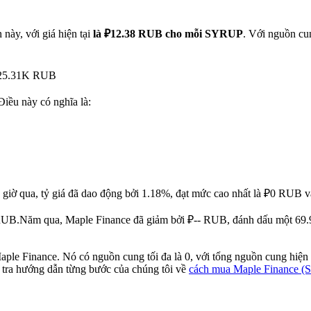
này, với giá hiện tại
là ₽12.38 RUB cho mỗi SYRUP
. Với nguồn cu
₽325.31K RUB
 Điều này có nghĩa là:
 giờ qua, tỷ giá đã dao động bởi 1.18%, đạt mức cao nhất là ₽0 RUB 
 RUB.
Năm qua, Maple Finance đã giảm bởi ₽-- RUB, đánh dấu một 69.93
aple Finance. Nó có nguồn cung tối đa là 0, với tổng nguồn cung hiện 
 tra hướng dẫn từng bước của chúng tôi về
cách mua Maple Finance 