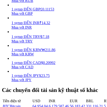
Mua với RUB
Earn
1
syrup
ĐẾN
GBP
£
0.11153
Mua với GBP
1
syrup
ĐẾN
INR
₹
14.32
Mua với INR
1
syrup
ĐẾN
TRY
₺
7.18
Mua với TRY
1
syrup
ĐẾN
KRW
₩
211.86
Mua với KRW
Power Piggy
1
syrup
ĐẾN
CAD
$
0.20992
Làm cho tài sản của bạn tăng giá trị đều đặn
Mua với CAD
1
syrup
ĐẾN
JPY
¥
23.75
Mua với JPY
Các chuyển đổi tài sản kỹ thuật số khác
Tiền điện tử
USD
INR
EUR
BRL
R
BTC
Bitcoin
64,954.04
6,179,587.46
56,183.42
331,116.21
5