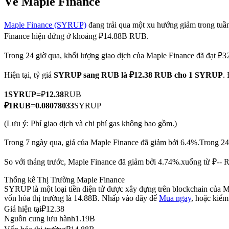
Về Maple Finance
Maple Finance (SYRUP)
đang trải qua một xu hướng giảm trong tuần 
Finance hiện đứng ở khoảng ₽14.88B RUB.
COIN-M Futures
Trong 24 giờ qua, khối lượng giao dịch của Maple Finance đã đạt 
Futures sử dụng token làm tài sản thế chấp
Hiện tại, tỷ giá
SYRUP sang RUB
là ₽12.38 RUB cho 1 SYRUP
.
1
SYRUP
=
₽
12.38
RUB
TradFi
₽
1
RUB
=
0.08078033
SYRUP
Phái sinh cổ phiếu, ngoại hối, kim loại quý và hàng hóa
(Lưu ý: Phí giao dịch và chi phí gas không bao gồm.)
Trong 7 ngày qua, giá của Maple Finance đã giảm bởi 6.4%.
Trong 24
So với tháng trước, Maple Finance đã giảm bởi 4.74%.xuống từ ₽--
Thống kê Thị Trường Maple Finance
SYRUP là một loại tiền điện tử được xây dựng trên blockchain của M
vốn hóa thị trường là 14.88B. Nhấp vào đây để
Mua ngay
, hoặc kiểm
Giá hiện tại
₽
12.38
Nguồn cung lưu hành
1.19B
USDC Futures vĩnh cửu