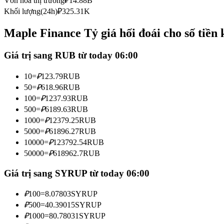
Vốn hóa thị trường
₽
14.88B
Futures sử dụng USDC làm tài sản thế chấp
Khối lượng(24h)
₽
325.31K
Maple Finance Tỷ giá hối đoái cho số tiền
Giá trị sang RUB từ today 06:00
10
=
₽
123.79
RUB
50
=
₽
618.96
RUB
100
=
₽
1237.93
RUB
500
=
₽
6189.63
RUB
Sao chép Giao dịch
1000
=
₽
12379.25
RUB
Tham gia cùng các nhà giao dịch hàng đầu
5000
=
₽
61896.27
RUB
10000
=
₽
123792.54
RUB
50000
=
₽
618962.7
RUB
Giá trị sang SYRUP từ today 06:00
₽
100
=
8.07803
SYRUP
₽
500
=
40.39015
SYRUP
₽
1000
=
80.78031
SYRUP