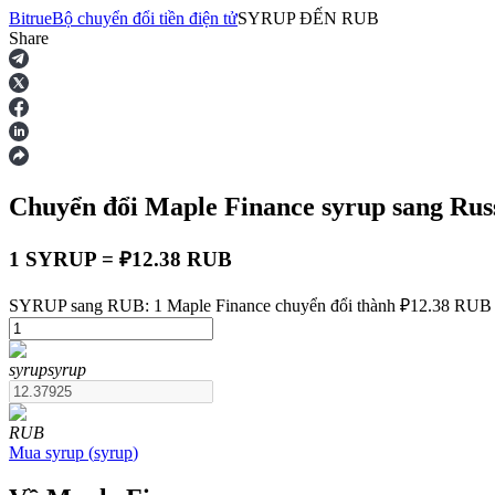
Bitrue
Bộ chuyển đổi tiền điện tử
SYRUP
ĐẾN
RUB
Share
Hợp đồng tương lai
Chuyển đổi Maple Finance
syrup
sang Rus
1 SYRUP = ₽12.38 RUB
SYRUP sang RUB: 1 Maple Finance chuyển đổi thành ₽12.38 RUB t
USDT Futures
syrup
syrup
Futures sử dụng USDT làm tài sản thế chấp
RUB
Mua
syrup
(
syrup
)