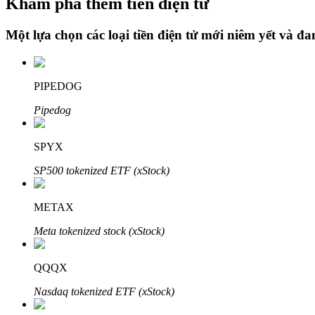
Khám phá thêm tiền điện tử
Một lựa chọn các loại tiền điện tử mới niêm yết và đ
Khóa BTR
Đầu tư độc quyền cho người nắm giữ BTR
PIPEDOG
Pipedog
SPYX
SP500 tokenized ETF (xStock)
METAX
Khoản vay
Meta tokenized stock (xStock)
Dịch vụ vay được hỗ trợ bằng tiền điện tử
QQQX
Nasdaq tokenized ETF (xStock)