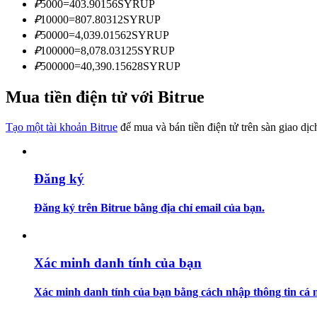
₽
5000
=
403.90156
SYRUP
Trở thành Nhà giao dịch Sao chép
₽
10000
=
807.80312
SYRUP
Tận hưởng chia sẻ lợi nhuận và hoa hồng giao dịch sao chép
₽
50000
=
4,039.01562
SYRUP
₽
100000
=
8,078.03125
SYRUP
₽
500000
=
40,390.15628
SYRUP
Mua tiền điện tử với Bitrue
Tạo một tài khoản Bitrue
để mua và bán tiền điện tử trên sàn giao dịc
Đăng ký
Thông tin
Phân tích dữ liệu lớn bao gồm thông tin giao dịch, v.v.
Đăng ký trên Bitrue bằng địa chỉ email của bạn.
Xác minh danh tính của bạn
Xác minh danh tính của bạn bằng cách nhập thông tin cá n