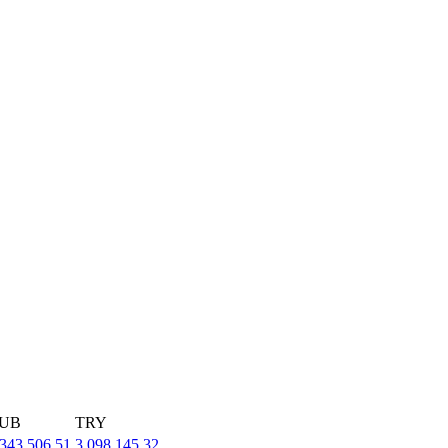
UB
TRY
,343,506.51
3,098,145.32