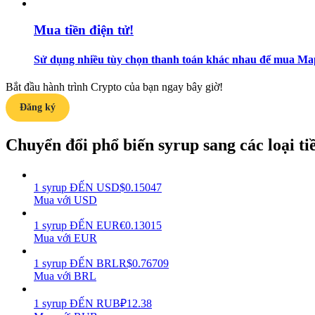
Mua tiền điện tử!
Hướng dẫn
Hướng dẫn giao dịch Spot
Sử dụng nhiều tùy chọn thanh toán khác nhau để mua Mapl
Bắt đầu hành trình Crypto của bạn ngay bây giờ!
Đăng ký
Chuyển đổi phổ biến syrup sang các loại tiề
1
syrup
ĐẾN
USD
$
0.15047
Chiến lược giao dịch
Mua với USD
Học cách duy trì lợi nhuận
1
syrup
ĐẾN
EUR
€
0.13015
Mua với EUR
1
syrup
ĐẾN
BRL
R$
0.76709
Mua với BRL
1
syrup
ĐẾN
RUB
₽
12.38