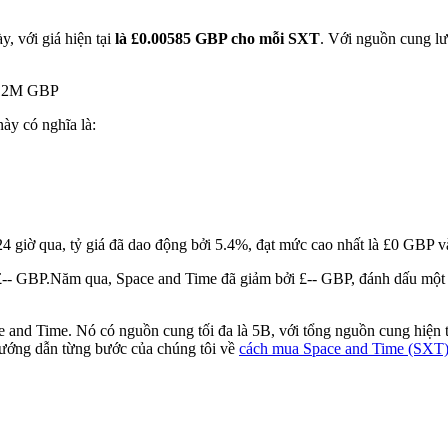
, với giá hiện tại
là £0.00585 GBP cho mỗi SXT
. Với nguồn cung lư
 £12M GBP
này có nghĩa là:
4 giờ qua, tỷ giá đã dao động bởi 5.4%, đạt mức cao nhất là £0 GBP 
£-- GBP.
Năm qua, Space and Time đã giảm bởi £-- GBP, đánh dấu một 9
e and Time. Nó có nguồn cung tối đa là 5B, với tổng nguồn cung hiện 
hướng dẫn từng bước của chúng tôi về
cách mua Space and Time (SXT