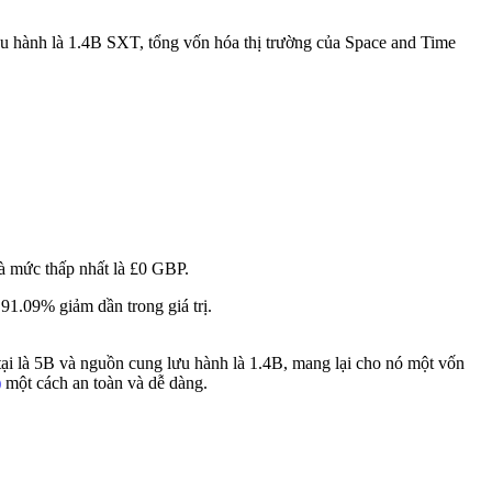
u hành là 1.4B SXT, tổng vốn hóa thị trường của Space and Time
và mức thấp nhất là £0 GBP.
1.09% giảm dần trong giá trị.
tại là 5B và nguồn cung lưu hành là 1.4B, mang lại cho nó một vốn
)
một cách an toàn và dễ dàng.