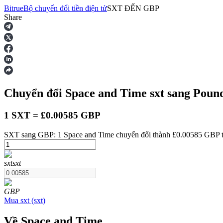
Bitrue
Bộ chuyển đổi tiền điện tử
SXT
ĐẾN
GBP
Share
Hợp đồng tương lai
Chuyển đổi Space and Time
sxt
sang Pound
1 SXT = £0.00585 GBP
SXT sang GBP: 1 Space and Time chuyển đổi thành £0.00585 GBP t
USDT Futures
sxt
sxt
Futures sử dụng USDT làm tài sản thế chấp
GBP
Mua
sxt
(
sxt
)
Về Space and Time