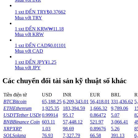
Earn
1
sxt
ĐẾN
TRY
₺
0.37662
Mua với TRY
1
sxt
ĐẾN
KRW
₩
11.18
Mua với KRW
1
sxt
ĐẾN
CAD
$
0.01101
Mua với CAD
1
sxt
ĐẾN
JPY
¥
1.25
Mua với JPY
Power Piggy
Các chuyển đổi tài sản kỹ thuật số khác
Làm cho tài sản của bạn tăng giá trị đều đặn
Tiền điện tử
USD
INR
EUR
BRL
R
BTC
Bitcoin
65,188.25
6,209,343.01
56,418.01
331,436.62
5
ETH
Ethereum
1,925.35
183,394.59
1,666.32
9,789.06
1
USDT
Tether USDt
0.99914
95.17
0.86472
5.07
8
BNB
Binance Coin
603.11
57,448.12
521.97
3,066.41
4
XRP
XRP
1.03
98.69
0.89676
5.26
8
SOL
Solana
76.93
7,327.79
66.58
391.13
6