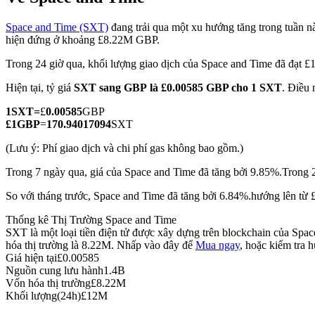
Space and Time (SXT)
đang trải qua một xu hướng tăng trong tuần này
hiện đứng ở khoảng £8.22M GBP.
Trong 24 giờ qua, khối lượng giao dịch của Space and Time đã đạt
COIN-M Futures
Hiện tại, tỷ giá
SXT sang GBP
là £0.00585 GBP cho 1 SXT
. Điều 
Futures sử dụng token làm tài sản thế chấp
1
SXT
=
£
0.00585
GBP
£
1
GBP
=
170.94017094
SXT
TradFi
(Lưu ý: Phí giao dịch và chi phí gas không bao gồm.)
Phái sinh cổ phiếu, ngoại hối, kim loại quý và hàng hóa
Trong 7 ngày qua, giá của Space and Time đã tăng bởi 9.85%.
Trong 2
So với tháng trước, Space and Time đã tăng bởi 6.84%.hướng lên từ 
Thống kê Thị Trường Space and Time
SXT là một loại tiền điện tử được xây dựng trên blockchain của Spac
hóa thị trường là 8.22M. Nhấp vào đây để
Mua ngay
, hoặc kiểm tra 
Giá hiện tại
£
0.00585
Nguồn cung lưu hành
1.4B
Vốn hóa thị trường
£
8.22M
Khối lượng(24h)
£
12M
USDC Futures vĩnh cửu