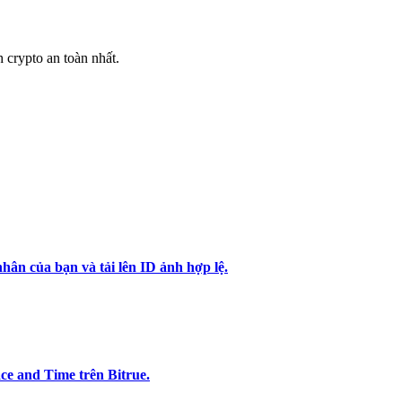
h crypto an toàn nhất.
hân của bạn và tải lên ID ảnh hợp lệ.
e and Time trên Bitrue.