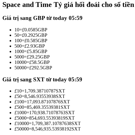
Space and Time Tỷ giá hối đoái cho số tiề
Futures sử dụng USDC làm tài sản thế chấp
Giá trị sang GBP từ today 05:59
10
=
£
0.0585
GBP
50
=
£
0.2925
GBP
100
=
£
0.585
GBP
500
=
£
2.93
GBP
1000
=
£
5.85
GBP
5000
=
£
29.25
GBP
10000
=
£
58.5
GBP
50000
=
£
292.5
GBP
Sao chép Giao dịch
Tham gia cùng các nhà giao dịch hàng đầu
Giá trị sang SXT từ today 05:59
£
10
=
1,709.38710787
SXT
£
50
=
8,546.93553938
SXT
£
100
=
17,093.87107876
SXT
£
500
=
85,469.35539381
SXT
£
1000
=
170,938.71078763
SXT
£
5000
=
854,693.55393819
SXT
£
10000
=
1,709,387.10787638
SXT
£
50000
=
8,546,935.53938192
SXT