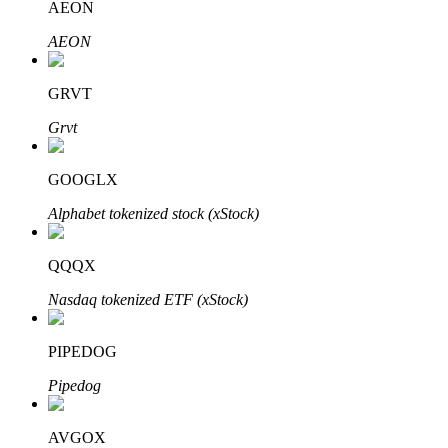
AEON
AEON
Khóa BTR
GRVT
Đầu tư độc quyền cho người nắm giữ BTR
Grvt
GOOGLX
Alphabet tokenized stock (xStock)
QQQX
Nasdaq tokenized ETF (xStock)
Khoản vay
Dịch vụ vay được hỗ trợ bằng tiền điện tử
PIPEDOG
Pipedog
AVGOX