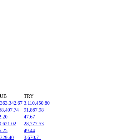
UB
TRY
,363,342.67
3,110,450.80
58,407.74
91,867.98
2.20
47.67
9,621.02
28,777.53
5.25
49.44
,329.40
3,670.71