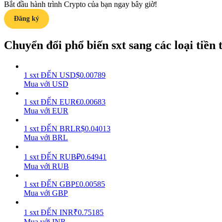
Bắt đầu hành trình Crypto của bạn ngay bây giờ!
Đăng ký
Hướng dẫn
Hướng dẫn giao dịch Spot
Chuyển đổi phổ biến sxt sang các loại tiền t
1
sxt
ĐẾN
USD
$
0.00789
Mua với USD
1
sxt
ĐẾN
EUR
€
0.00683
Mua với EUR
1
sxt
ĐẾN
BRL
R$
0.04013
Mua với BRL
Chiến lược giao dịch
Học cách duy trì lợi nhuận
1
sxt
ĐẾN
RUB
₽
0.64941
Mua với RUB
1
sxt
ĐẾN
GBP
£
0.00585
Mua với GBP
1
sxt
ĐẾN
INR
₹
0.75185
Mua với INR