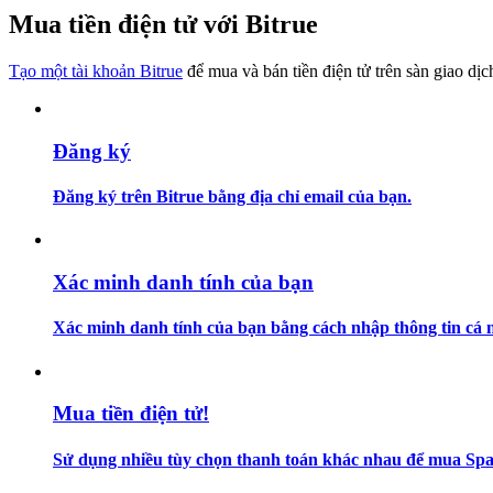
Trở thành Nhà giao dịch Sao chép
Mua tiền điện tử với Bitrue
Tận hưởng chia sẻ lợi nhuận và hoa hồng giao dịch sao chép
Tạo một tài khoản Bitrue
để mua và bán tiền điện tử trên sàn giao dịc
Đăng ký
Đăng ký trên Bitrue bằng địa chỉ email của bạn.
Thông tin
Xác minh danh tính của bạn
Phân tích dữ liệu lớn bao gồm thông tin giao dịch, v.v.
Xác minh danh tính của bạn bằng cách nhập thông tin cá n
Mua tiền điện tử!
Sử dụng nhiều tùy chọn thanh toán khác nhau để mua Spac