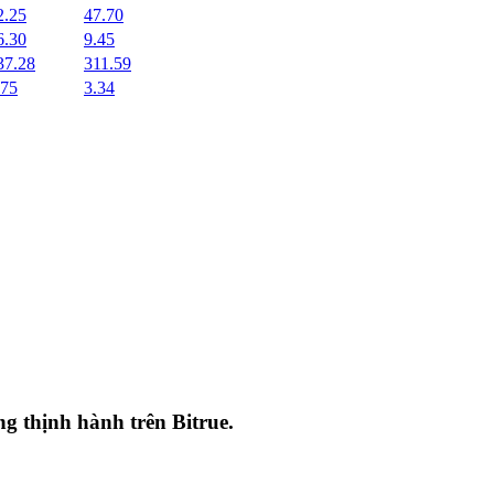
2.25
47.70
6.30
9.45
37.28
311.59
.75
3.34
ang thịnh hành trên
Bitrue
.