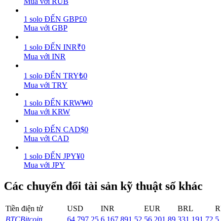
Mua với RUB
Earn
1
solo
ĐẾN
GBP
£
0
Mua với GBP
1
solo
ĐẾN
INR
₹
0
Mua với INR
1
solo
ĐẾN
TRY
₺
0
Mua với TRY
1
solo
ĐẾN
KRW
₩
0
Mua với KRW
Power Piggy
1
solo
ĐẾN
CAD
$
0
Làm cho tài sản của bạn tăng giá trị đều đặn
Mua với CAD
1
solo
ĐẾN
JPY
¥
0
Mua với JPY
Các chuyển đổi tài sản kỹ thuật số khác
Tiền điện tử
USD
INR
EUR
BRL
R
BTC
Bitcoin
64,797.25
6,167,891.52
56,201.89
331,191.72
5