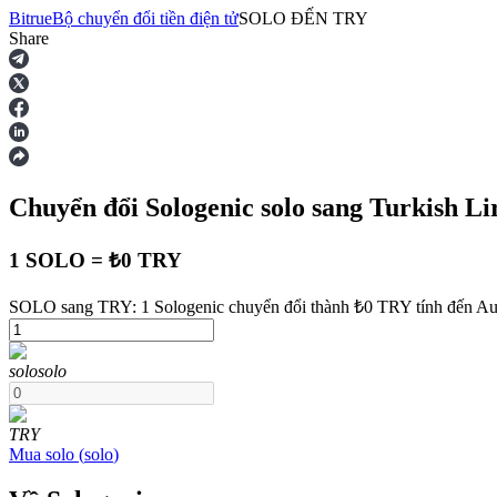
Bitrue
Bộ chuyển đổi tiền điện tử
SOLO
ĐẾN
TRY
Share
Hợp đồng tương lai
Chuyển đổi Sologenic
solo
sang Turkish Li
1 SOLO = ₺0 TRY
SOLO sang TRY: 1 Sologenic chuyển đổi thành ₺0 TRY tính đến Au
USDT Futures
solo
solo
Futures sử dụng USDT làm tài sản thế chấp
TRY
Mua
solo
(
solo
)