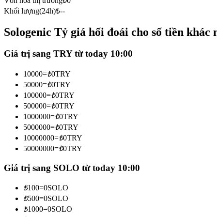
Vốn hóa thị trường
₺
0
Futures sử dụng USDC làm tài sản thế chấp
Khối lượng(24h)
₺
--
Sologenic Tỷ giá hối đoái cho số tiền khác
Giá trị sang TRY từ today 10:00
10000
=
₺
0
TRY
50000
=
₺
0
TRY
100000
=
₺
0
TRY
500000
=
₺
0
TRY
Sao chép Giao dịch
1000000
=
₺
0
TRY
Tham gia cùng các nhà giao dịch hàng đầu
5000000
=
₺
0
TRY
10000000
=
₺
0
TRY
50000000
=
₺
0
TRY
Giá trị sang SOLO từ today 10:00
₺
100
=
0
SOLO
₺
500
=
0
SOLO
₺
1000
=
0
SOLO