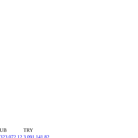
UB
TRY
,323,072.12
3,091,141.82