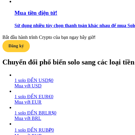
Mua tiền điện tử!
Hướng dẫn
Hướng dẫn giao dịch Spot
Sử dụng nhiều tùy chọn thanh toán khác nhau để mua Solo
Bắt đầu hành trình Crypto của bạn ngay bây giờ!
Đăng ký
Chuyển đổi phổ biến solo sang các loại tiền 
1
solo
ĐẾN
USD
$
0
Chiến lược giao dịch
Mua với USD
Học cách duy trì lợi nhuận
1
solo
ĐẾN
EUR
€
0
Mua với EUR
1
solo
ĐẾN
BRL
R$
0
Mua với BRL
1
solo
ĐẾN
RUB
₽
0