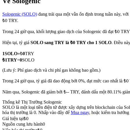
Về Sologenic
Sologenic (SOLO)
đang trải qua một vẫn ổn định trong tuần này, với 
₺0 TRY.
COIN-M Futures
Trong 24 giờ qua, khối lượng giao dịch của Sologenic đã đạt ₺0 TRY
Futures sử dụng token làm tài sản thế chấp
Hiện tại, tỷ giá
SOLO sang TRY
là ₺0 TRY cho 1 SOLO
. Điều này
1
SOLO
=
₺
0
TRY
TradFi
₺
1
TRY
=
0
SOLO
Phái sinh cổ phiếu, ngoại hối, kim loại quý và hàng hóa
(Lưu ý: Phí giao dịch và chi phí gas không bao gồm.)
Trong 24 giờ qua, tỷ giá đã dao động bởi 0%, đạt mức cao nhất là ₺
Năm qua, Sologenic đã giảm bởi ₺-- TRY, đánh dấu một 80.11% giảm d
Thống kê Thị Trường Sologenic
SOLO là một loại tiền điện tử được xây dựng trên blockchain của So
hóa thị trường là 0. Nhấp vào đây để
Mua ngay
, hoặc kiểm tra hướng
Giá hiện tại
₺
0
Nguồn cung lưu hành
0
USDC Futures vĩnh cửu