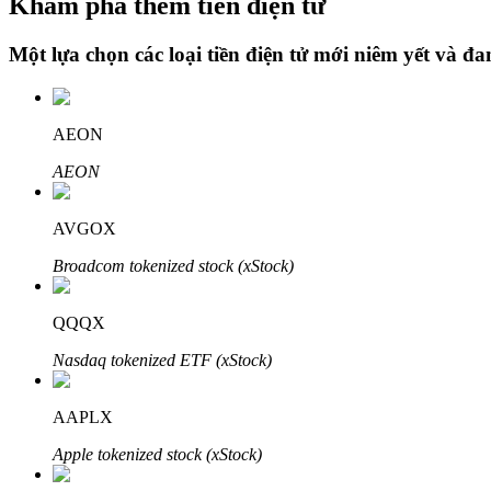
Khám phá thêm tiền điện tử
Một lựa chọn các loại tiền điện tử mới niêm yết và đ
Khóa BTR
Đầu tư độc quyền cho người nắm giữ BTR
AEON
AEON
AVGOX
Broadcom tokenized stock (xStock)
QQQX
Khoản vay
Nasdaq tokenized ETF (xStock)
Dịch vụ vay được hỗ trợ bằng tiền điện tử
AAPLX
Apple tokenized stock (xStock)