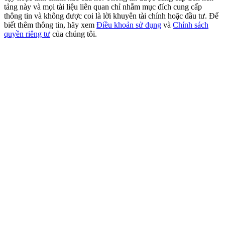
USDT New User Exclusive 10% APR
tảng này và mọi tài liệu liên quan chỉ nhằm mục đích cung cấp
thông tin và không được coi là lời khuyên tài chính hoặc đầu tư. Để
USDT Flexible Staking | Daily Rewards
biết thêm thông tin, hãy xem
Điều khoản sử dụng
và
Chính sách
quyền riêng tư
của chúng tôi.
BTC New User Exclusive: 6.5% APR
BTC Flexible Staking | Daily Rewards
Thêm sự kiện
Nhận giải thưởng và phần thưởng độc quyền
Trung tâm phần thưởng