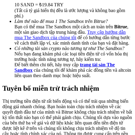
Deposit & Trade BTC to Share 25000 USDT prize pool!
10 SAND = ₺19.84 TRY
(Tất cả tỷ giá hiển thị đều là ước lượng và không bao gồm
phí.)
Làm thế nào để mua 1 The Sandbox trên Bitrue?
Bạn có thể mua The Sandbox một cách an toàn trên
Bitrue
,
Deposit CASHCAT & Win
một sàn giao dịch tập trung hàng đầu.
Truy cập hướng dẫn
mua The Sandbox của chúng tôi
để có hướng dẫn từng bước
Share 500000 CASHCAT prize pool
về cách thiết lập ví, xác minh danh tính của bạn và đặt hàng.
Có những tài sản crypto nào tương tự như The Sandbox?
Nếu bạn đang khám phá các loại tiền điện tử có vốn hóa thị
trường hoặc tính năng tương tự, hãy kiểm tra:
Exclusive for BitMart Users
Để biết thêm chi tiết, hãy truy cập
trang tài sản The
Sandbox
của chúng tôi để khám phá các đồng tiền và altcoin
Register & Trade to Win 500,000 USDT
liên quan theo danh mục hoặc hiệu suất.
Tuyên bố miễn trừ trách nhiệm
Precious Metals Trading Carnival
Thị trường tiền điện tử rất biến động và có thể trải qua những biến
động giá nhanh chóng. Bạn hoàn toàn chịu trách nhiệm về các
Trade Gold & Silver · 33,333 USDT Bonus
quyết định đầu tư của mình và Bitrue không chịu trách nhiệm về bất
kỳ tổn thất nào bạn có thể phải gánh chịu. Chúng tôi dựa vào nguồn
của bên thứ ba về giá và dữ liệu khác liên quan đến tiền điện tử
được liệt kê ở trên và chúng tôi không chịu trách nhiệm về độ tin
cậy hoặc tính chính xác của nó. Thông tin được cung cấp trên nền