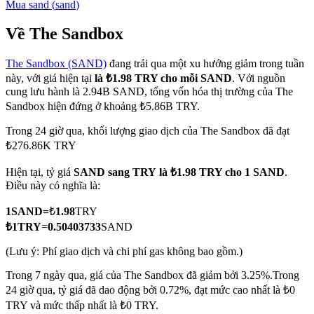
Mua
sand
(
sand
)
Về The Sandbox
The Sandbox (SAND)
đang trải qua một xu hướng giảm trong tuần
COIN-M Futures
này, với giá hiện tại
là ₺1.98 TRY cho mỗi SAND
. Với nguồn
Futures sử dụng token làm tài sản thế chấp
cung lưu hành là 2.94B SAND, tổng vốn hóa thị trường của The
Sandbox hiện đứng ở khoảng ₺5.86B TRY.
Trong 24 giờ qua, khối lượng giao dịch của The Sandbox đã đạt
TradFi
₺276.86K TRY
Phái sinh cổ phiếu, ngoại hối, kim loại quý và hàng hóa
Hiện tại, tỷ giá
SAND sang TRY
là ₺1.98 TRY cho 1 SAND
.
Điều này có nghĩa là:
1
SAND
=
₺
1.98
TRY
₺
1
TRY
=
0.50403733
SAND
(Lưu ý: Phí giao dịch và chi phí gas không bao gồm.)
Trong 7 ngày qua, giá của The Sandbox đã giảm bởi 3.25%.
Trong
24 giờ qua, tỷ giá đã dao động bởi 0.72%, đạt mức cao nhất là ₺0
USDC Futures vĩnh cửu
TRY và mức thấp nhất là ₺0 TRY.