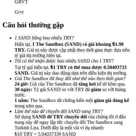
GRVT
Grvt
Câu hỏi thường gặp
Giới thiệu
1 SAND bằng bao nhiêu TRY?
Hiện tại,
1 The Sandbox (SAND) có giá khoảng ₺1.98
Mời một người bạn để nhận phần thưởng tiền mặt
TRY.
Giá trị này được cập nhật theo thời gian thực dựa trên
BTC Welcome Rewards
tỷ giá thị trường hiện tại.
Tôi có thể nhận được bao nhiêu SAND cho 1 TRY?
Tại tỷ giá hiện tại,
₺1 TRY có thể mua được 0.50403733
SAND.
Giá trị này dao động dựa trên điều kiện thị trường.
Giá The Sandbox đã thay đổi như thế nào theo thời gian?
24 giờ:
Giá của The Sandbox đã
tăng hơi
kể từ hôm qua.
30 ngày:
Tỷ giá SAND so với TRY đã
giảm
so với tháng
trước.
1 năm:
The Sandbox đã chứng kiến một
giảm giá đáng kể
trong năm qua.
Làm thế nào để chuyển đổi SAND sang TRY?
Sử dụng
SAND để TRY chuyển đổi
của chúng tôi ở đầu
trang này để ngay lập tức chuyển đổi The Sandbox sang
Turkish Lira. Dưới đây là một vài ví dụ nhanh:
BTC Welcome Rewards
₺10 TRY = 5.04037339 SAND