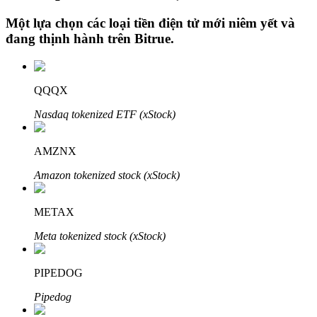
Một lựa chọn các loại tiền điện tử mới niêm yết và
đang thịnh hành trên
Bitrue
.
Đầu tư cố định và quản lý tài chính
Tận hưởng việc quản lý tài chính hiện tại và thu nhập lâu dài
QQQX
Nasdaq tokenized ETF (xStock)
AMZNX
Amazon tokenized stock (xStock)
METAX
Staking 101
Meta tokenized stock (xStock)
Tìm hiểu về kiếm thu nhập thụ động
PIPEDOG
Bitrue
AI
Pipedog