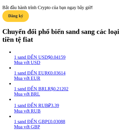
Bắt đầu hành trình Crypto của bạn ngay bây giờ!
Earn
Đăng ký
Chuyển đổi phổ biến sand sang các loại
tiền tệ fiat
1
sand
ĐẾN
USD
$
0.04159
Mua với USD
Power Piggy
1
sand
ĐẾN
EUR
€
0.03614
Mua với EUR
Làm cho tài sản của bạn tăng giá trị đều đặn
1
sand
ĐẾN
BRL
R$
0.21202
Mua với BRL
1
sand
ĐẾN
RUB
₽
3.39
Mua với RUB
1
sand
ĐẾN
GBP
£
0.03088
Mua với GBP