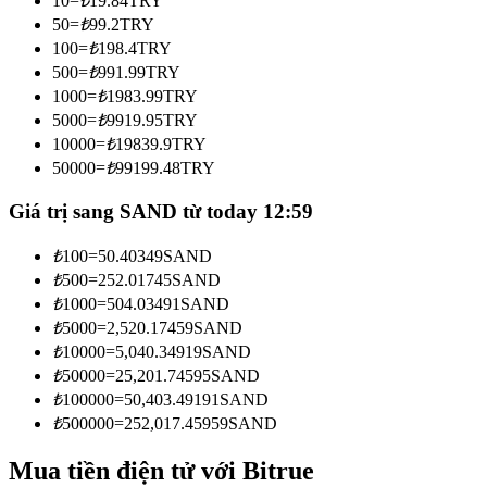
10
=
₺
19.84
TRY
Trở thành Nhà giao dịch Sao chép
50
=
₺
99.2
TRY
100
=
₺
198.4
TRY
Tận hưởng chia sẻ lợi nhuận và hoa hồng giao dịch sao chép
500
=
₺
991.99
TRY
1000
=
₺
1983.99
TRY
5000
=
₺
9919.95
TRY
10000
=
₺
19839.9
TRY
50000
=
₺
99199.48
TRY
Giá trị sang SAND từ today 12:59
₺
100
=
50.40349
SAND
Thông tin
₺
500
=
252.01745
SAND
₺
1000
=
504.03491
SAND
Phân tích dữ liệu lớn bao gồm thông tin giao dịch, v.v.
₺
5000
=
2,520.17459
SAND
₺
10000
=
5,040.34919
SAND
₺
50000
=
25,201.74595
SAND
₺
100000
=
50,403.49191
SAND
₺
500000
=
252,017.45959
SAND
Mua tiền điện tử với Bitrue