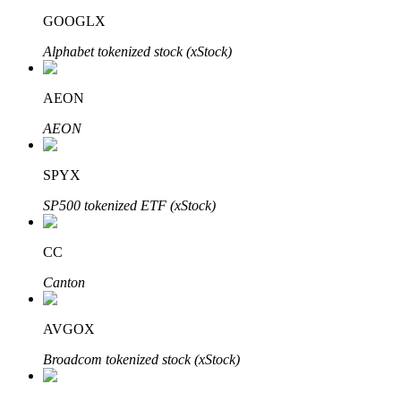
GOOGLX
Alphabet tokenized stock (xStock)
AEON
Đối tác Bitrue
AEON
SPYX
SP500 tokenized ETF (xStock)
CC
Canton
Đối tác Bitrue
Lên đến 65% hoa hồng!
AVGOX
Broadcom tokenized stock (xStock)