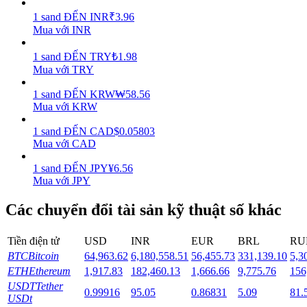
1
sand
ĐẾN
INR
₹
3.96
Staking
Mua với INR
Lợi nhuận cao và truy cập ngay lập tức
1
sand
ĐẾN
TRY
₺
1.98
Mua với TRY
1
sand
ĐẾN
KRW
₩
58.56
Mua với KRW
1
sand
ĐẾN
CAD
$
0.05803
Mua với CAD
1
sand
ĐẾN
JPY
¥
6.56
Mua với JPY
Launchpool
Các chuyển đổi tài sản kỹ thuật số khác
Đặt cọc linh hoạt để kiếm được các token phổ biến.
Tiền điện tử
USD
INR
EUR
BRL
RU
BTC
Bitcoin
64,963.62
6,180,558.51
56,455.73
331,139.10
5,3
ETH
Ethereum
1,917.83
182,460.13
1,666.66
9,775.76
156
USDT
Tether
0.99916
95.05
0.86831
5.09
81.
USDt