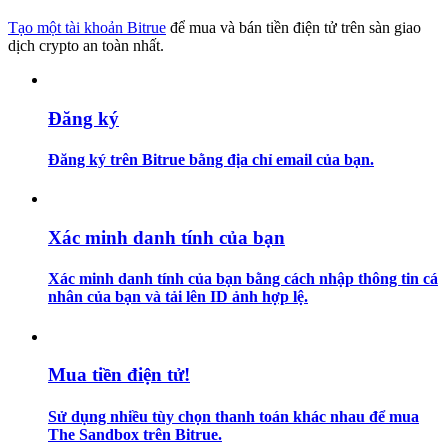
Tạo một tài khoản Bitrue
để mua và bán tiền điện tử trên sàn giao
Hướng dẫn
dịch crypto an toàn nhất.
Hướng dẫn giao dịch Spot
Đăng ký
Đăng ký trên Bitrue bằng địa chỉ email của bạn.
Xác minh danh tính của bạn
Xác minh danh tính của bạn bằng cách nhập thông tin cá
Chiến lược giao dịch
nhân của bạn và tải lên ID ảnh hợp lệ.
Học cách duy trì lợi nhuận
Mua tiền điện tử!
Sử dụng nhiều tùy chọn thanh toán khác nhau để mua
The Sandbox trên Bitrue.