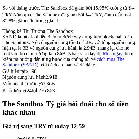
Futures sử dụng USDC làm tài sản thế chấp
So với tháng trước, The Sandbox đã giảm bởi 15.95%.xuống từ ₺--
TRY.
Năm qua, The Sandbox đã giảm bởi ₺-- TRY, đánh dấu một
85.8% giảm dần trong giá trị.
Thống kê Thị Trường The Sandbox
SAND là một loại tiền điện tử được xây dựng trên blockchain của
The Sandbox. Nó có nguồn cung tối đa là 3B, với tổng nguồn cung
hiện tại là 3B và nguồn cung lưu hành là 2.94B, mang lại cho nó
một vốn hóa thị trường là 5.86B. Nhấp vào đây để
Mua ngay
, hoặc
kiểm tra hướng dẫn từng bước của chúng tôi về
cách mua The
Sandbox (SAND)
một cách an toàn và dễ dàng.
Sao chép Giao dịch
Giá hiện tại
₺
1.98
Nguồn cung lưu hành
2.94B
Tham gia cùng các nhà giao dịch hàng đầu
Vốn hóa thị trường
₺
5.86B
Khối lượng(24h)
₺
276.86K
The Sandbox Tỷ giá hối đoái cho số tiền
khác nhau
Giá trị sang TRY từ today 12:59