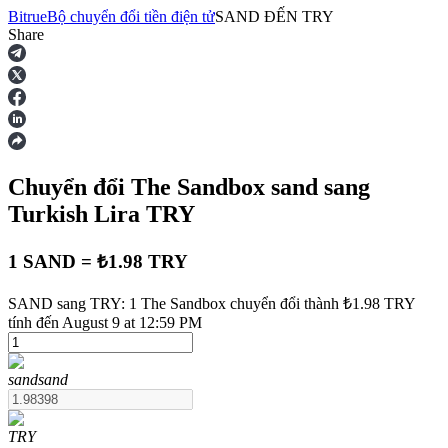
Bitrue
Bộ chuyển đổi tiền điện tử
SAND
ĐẾN
TRY
Share
Hợp đồng tương lai
Chuyển đổi The Sandbox
sand
sang
Turkish Lira
TRY
1 SAND = ₺1.98 TRY
USDT Futures
SAND sang TRY: 1 The Sandbox chuyển đổi thành ₺1.98 TRY
tính đến August 9 at 12:59 PM
Futures sử dụng USDT làm tài sản thế chấp
sand
sand
TRY