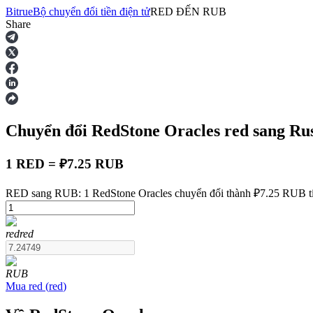
Bitrue
Bộ chuyển đổi tiền điện tử
RED
ĐẾN
RUB
Share
Hợp đồng tương lai
Chuyển đổi RedStone Oracles
red
sang Ru
1 RED = ₽7.25 RUB
RED sang RUB: 1 RedStone Oracles chuyển đổi thành ₽7.25 RUB tí
USDT Futures
red
red
Futures sử dụng USDT làm tài sản thế chấp
RUB
Mua
red
(
red
)