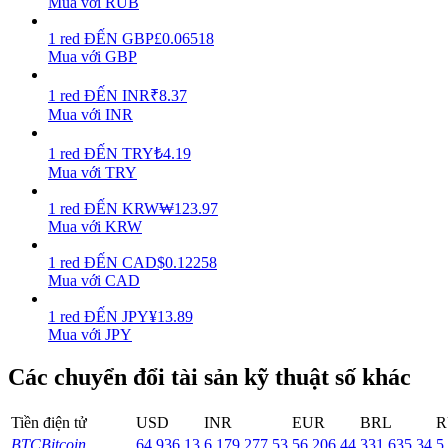
Mua với RUB
Earn
1
red
ĐẾN
GBP
£
0.06518
Mua với GBP
1
red
ĐẾN
INR
₹
8.37
Mua với INR
1
red
ĐẾN
TRY
₺
4.19
Mua với TRY
1
red
ĐẾN
KRW
₩
123.97
Mua với KRW
Power Piggy
1
red
ĐẾN
CAD
$
0.12258
Làm cho tài sản của bạn tăng giá trị đều đặn
Mua với CAD
1
red
ĐẾN
JPY
¥
13.89
Mua với JPY
Các chuyển đổi tài sản kỹ thuật số khác
Tiền điện tử
USD
INR
EUR
BRL
R
BTC
Bitcoin
64,936.13
6,179,277.53
56,206.44
331,635.34
5