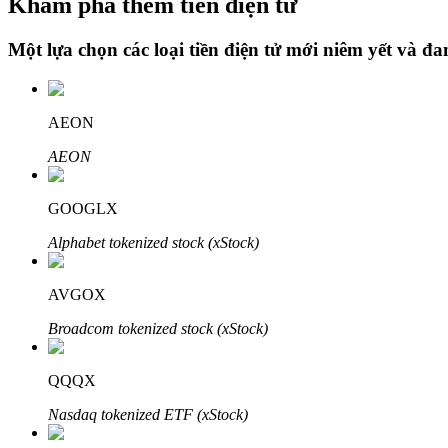
Khám phá thêm tiền điện tử
Một lựa chọn các loại tiền điện tử mới niêm yết và đ
Khóa BTR
Đầu tư độc quyền cho người nắm giữ BTR
AEON
AEON
GOOGLX
Alphabet tokenized stock (xStock)
AVGOX
Khoản vay
Broadcom tokenized stock (xStock)
Dịch vụ vay được hỗ trợ bằng tiền điện tử
QQQX
Nasdaq tokenized ETF (xStock)