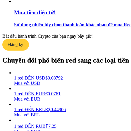
Mua tiền điện tử!
Hướng dẫn
Hướng dẫn giao dịch Spot
Sử dụng nhiều tùy chọn thanh toán khác nhau để mua RedS
Bắt đầu hành trình Crypto của bạn ngay bây giờ!
Đăng ký
Chuyển đổi phổ biến red sang các loại tiền t
1
red
ĐẾN
USD
$
0.08792
Chiến lược giao dịch
Mua với USD
Học cách duy trì lợi nhuận
1
red
ĐẾN
EUR
€
0.0761
Mua với EUR
1
red
ĐẾN
BRL
R$
0.44906
Mua với BRL
1
red
ĐẾN
RUB
₽
7.25