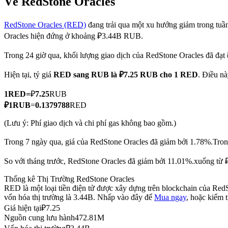
Về RedStone Oracles
RedStone Oracles (RED)
đang trải qua một xu hướng giảm trong tuần 
Oracles hiện đứng ở khoảng ₽3.44B RUB.
COIN-M Futures
Trong 24 giờ qua, khối lượng giao dịch của RedStone Oracles đã đ
Futures sử dụng token làm tài sản thế chấp
Hiện tại, tỷ giá
RED sang RUB
là ₽7.25 RUB cho 1 RED
. Điều nà
1
RED
=
₽
7.25
RUB
TradFi
₽
1
RUB
=
0.1379788
RED
Phái sinh cổ phiếu, ngoại hối, kim loại quý và hàng hóa
(Lưu ý: Phí giao dịch và chi phí gas không bao gồm.)
Trong 7 ngày qua, giá của RedStone Oracles đã giảm bởi 1.78%.
Tron
So với tháng trước, RedStone Oracles đã giảm bởi 11.01%.xuống từ
Thống kê Thị Trường RedStone Oracles
RED là một loại tiền điện tử được xây dựng trên blockchain của Red
vốn hóa thị trường là 3.44B. Nhấp vào đây để
Mua ngay
, hoặc kiểm 
Giá hiện tại
₽
7.25
Nguồn cung lưu hành
472.81M
USDC Futures vĩnh cửu