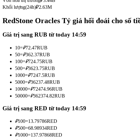
Vốn hóa thị trường
₽
3.44B
Futures sử dụng USDC làm tài sản thế chấp
Khối lượng(24h)
₽
2.63M
RedStone Oracles Tỷ giá hối đoái cho số t
Giá trị sang RUB từ today 14:59
10
=
₽
72.47
RUB
50
=
₽
362.37
RUB
100
=
₽
724.75
RUB
500
=
₽
3623.75
RUB
Sao chép Giao dịch
1000
=
₽
7247.5
RUB
Tham gia cùng các nhà giao dịch hàng đầu
5000
=
₽
36237.48
RUB
10000
=
₽
72474.96
RUB
50000
=
₽
362374.82
RUB
Giá trị sang RED từ today 14:59
₽
100
=
13.79786
RED
₽
500
=
68.98934
RED
₽
1000
=
137.97868
RED