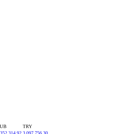
UB
TRY
,352,314.92
3,097,756.30