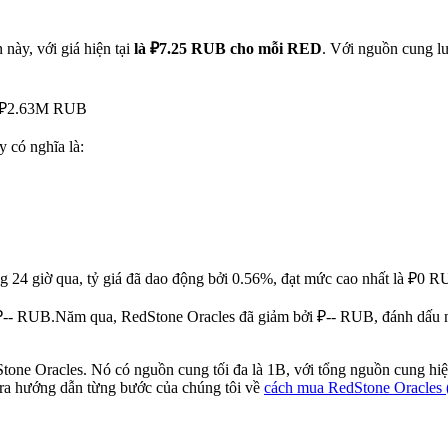
này, với giá hiện tại
là ₽7.25 RUB cho mỗi RED
. Với nguồn cung l
ạt ₽2.63M RUB
y có nghĩa là:
g 24 giờ qua, tỷ giá đã dao động bởi 0.56%, đạt mức cao nhất là ₽0 
 ₽-- RUB.
Năm qua, RedStone Oracles đã giảm bởi ₽-- RUB, đánh dấu mộ
Stone Oracles. Nó có nguồn cung tối đa là 1B, với tổng nguồn cung hi
tra hướng dẫn từng bước của chúng tôi về
cách mua RedStone Oracles