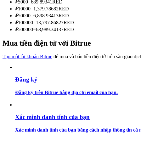
₽
5000
=
689.89341
RED
Trở thành Nhà giao dịch Sao chép
₽
10000
=
1,379.78682
RED
Tận hưởng chia sẻ lợi nhuận và hoa hồng giao dịch sao chép
₽
50000
=
6,898.93413
RED
₽
100000
=
13,797.86827
RED
₽
500000
=
68,989.34137
RED
Mua tiền điện tử với Bitrue
Tạo một tài khoản Bitrue
để mua và bán tiền điện tử trên sàn giao dịc
Đăng ký
Thông tin
Phân tích dữ liệu lớn bao gồm thông tin giao dịch, v.v.
Đăng ký trên Bitrue bằng địa chỉ email của bạn.
Xác minh danh tính của bạn
Xác minh danh tính của bạn bằng cách nhập thông tin cá n