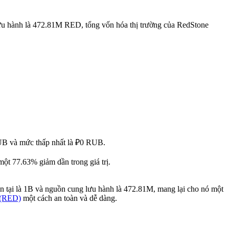
ưu hành là 472.81M RED, tổng vốn hóa thị trường của RedStone
RUB và mức thấp nhất là ₽0 RUB.
t 77.63% giảm dần trong giá trị.
ện tại là 1B và nguồn cung lưu hành là 472.81M, mang lại cho nó một
 (RED)
một cách an toàn và dễ dàng.