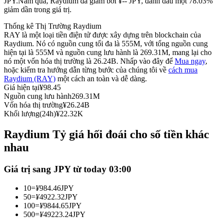
JPY.
Năm qua, Raydium đã giảm bởi ¥-- JPY, đánh dấu một 78.03%
giảm dần trong giá trị.
Futures sử dụng USDC làm tài sản thế chấp
Thống kê Thị Trường Raydium
RAY là một loại tiền điện tử được xây dựng trên blockchain của
Raydium. Nó có nguồn cung tối đa là 555M, với tổng nguồn cung
hiện tại là 555M và nguồn cung lưu hành là 269.31M, mang lại cho
nó một vốn hóa thị trường là 26.24B. Nhấp vào đây để
Mua ngay
,
hoặc kiểm tra hướng dẫn từng bước của chúng tôi về
cách mua
Raydium (RAY)
một cách an toàn và dễ dàng.
Giá hiện tại
¥
98.45
Nguồn cung lưu hành
269.31M
Vốn hóa thị trường
¥
26.24B
Sao chép Giao dịch
Khối lượng(24h)
¥
22.32K
Tham gia cùng các nhà giao dịch hàng đầu
Raydium Tỷ giá hối đoái cho số tiền khác
nhau
Giá trị sang JPY từ today 03:00
10
=
¥
984.46
JPY
50
=
¥
4922.32
JPY
100
=
¥
9844.65
JPY
500
=
¥
49223.24
JPY