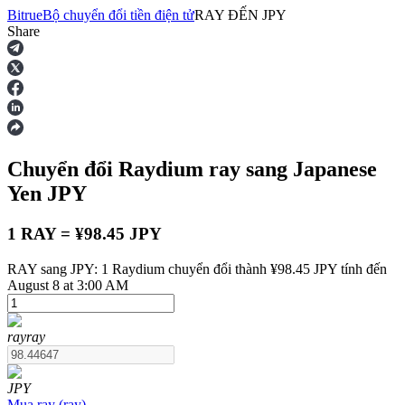
Bitrue
Bộ chuyển đổi tiền điện tử
RAY
ĐẾN
JPY
Share
Hợp đồng tương lai
Chuyển đổi Raydium
ray
sang Japanese
Yen
JPY
1 RAY = ¥98.45 JPY
RAY sang JPY: 1 Raydium chuyển đổi thành ¥98.45 JPY tính đến
USDT Futures
August 8 at 3:00 AM
Futures sử dụng USDT làm tài sản thế chấp
ray
ray
JPY
Mua
ray
(
ray
)