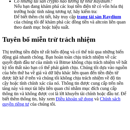
Có những tài sản crypto nào tương tự như Raydium?
Deposit & Trade BTC to Share 25000 USDT prize pool!
Nếu bạn đang khám phá các loại tiền điện tử có vốn hóa thị
trường hoặc tính năng tương tự, hãy kiểm tra:
Để biết thêm chi tiết, hãy truy cập
trang tài sản Raydium
của chúng tôi để khám phá các đồng tiền và altcoin liên quan
theo danh mục hoặc hiệu suất.
Deposit CASHCAT & Win
Share 500000 CASHCAT prize pool
Tuyên bố miễn trừ trách nhiệm
Thị trường tiền điện tử rất biến động và có thể trải qua những biến
động giá nhanh chóng. Bạn hoàn toàn chịu trách nhiệm về các
Exclusive for BitMart Users
quyết định đầu tư của mình và Bitrue không chịu trách nhiệm về bất
kỳ tổn thất nào bạn có thể phải gánh chịu. Chúng tôi dựa vào nguồn
Register & Trade to Win 500,000 USDT
của bên thứ ba về giá và dữ liệu khác liên quan đến tiền điện tử
được liệt kê ở trên và chúng tôi không chịu trách nhiệm về độ tin
cậy hoặc tính chính xác của nó. Thông tin được cung cấp trên nền
tảng này và mọi tài liệu liên quan chỉ nhằm mục đích cung cấp
thông tin và không được coi là lời khuyên tài chính hoặc đầu tư. Để
Precious Metals Trading Carnival
biết thêm thông tin, hãy xem
Điều khoản sử dụng
và
Chính sách
quyền riêng tư
của chúng tôi.
Trade Gold & Silver · 33,333 USDT Bonus