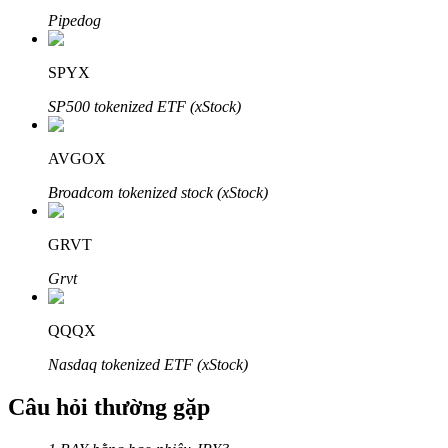
Pipedog
SPYX
SP500 tokenized ETF (xStock)
Đối tác Bitrue
AVGOX
Broadcom tokenized stock (xStock)
GRVT
Grvt
Đối tác Bitrue
QQQX
Lên đến 65% hoa hồng!
Nasdaq tokenized ETF (xStock)
Câu hỏi thường gặp