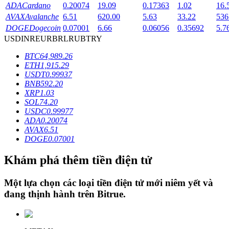
ADA
Cardano
0.20074
19.09
0.17363
1.02
16.
AVAX
Avalanche
6.51
620.00
5.63
33.22
536
DOGE
Dogecoin
0.07001
6.66
0.06056
0.35692
5.7
Khóa BTR
USD
INR
EUR
BRL
RUB
TRY
Đầu tư độc quyền cho người nắm giữ BTR
BTC
64,989.26
ETH
1,915.29
USDT
0.99937
BNB
592.20
XRP
1.03
SOL
74.20
USDC
0.99977
ADA
0.20074
AVAX
6.51
DOGE
0.07001
Khoản vay
Khám phá thêm tiền điện tử
Dịch vụ vay được hỗ trợ bằng tiền điện tử
Một lựa chọn các loại tiền điện tử mới niêm yết và
đang thịnh hành trên
Bitrue
.