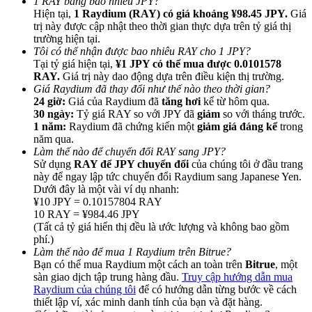
1 RAY bằng bao nhiêu JPY?
Hiện tại,
1 Raydium (RAY) có giá khoảng ¥98.45 JPY.
Giá
trị này được cập nhật theo thời gian thực dựa trên tỷ giá thị
trường hiện tại.
Tôi có thể nhận được bao nhiêu RAY cho 1 JPY?
Tại tỷ giá hiện tại,
¥1 JPY có thể mua được 0.0101578
RAY.
Giá trị này dao động dựa trên điều kiện thị trường.
Giới thiệu
Giá Raydium đã thay đổi như thế nào theo thời gian?
24 giờ:
Giá của Raydium đã
tăng hơi
kể từ hôm qua.
Mời một người bạn để nhận phần thưởng tiền mặt
30 ngày:
Tỷ giá RAY so với JPY đã
giảm
so với tháng trước.
1 năm:
Raydium đã chứng kiến một
giảm giá đáng kể
trong
BTC Welcome Rewards
năm qua.
Làm thế nào để chuyển đổi RAY sang JPY?
Sử dụng
RAY để JPY chuyển đổi
của chúng tôi ở đầu trang
này để ngay lập tức chuyển đổi Raydium sang Japanese Yen.
Dưới đây là một vài ví dụ nhanh:
¥10 JPY = 0.10157804 RAY
10 RAY = ¥984.46 JPY
(Tất cả tỷ giá hiển thị đều là ước lượng và không bao gồm
phí.)
Làm thế nào để mua 1 Raydium trên Bitrue?
Bạn có thể mua Raydium một cách an toàn trên
Bitrue
, một
sàn giao dịch tập trung hàng đầu.
Truy cập hướng dẫn mua
Raydium của chúng tôi
để có hướng dẫn từng bước về cách
BTC Welcome Rewards
thiết lập ví, xác minh danh tính của bạn và đặt hàng.