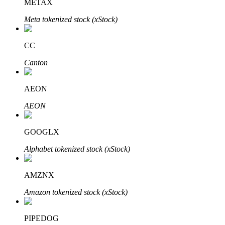
METAX
Meta tokenized stock (xStock)
CC
Đầu tư cố định và quản lý tài chính
Canton
Tận hưởng việc quản lý tài chính hiện tại và thu nhập lâu dài
AEON
AEON
GOOGLX
Alphabet tokenized stock (xStock)
Staking 101
AMZNX
Tìm hiểu về kiếm thu nhập thụ động
Amazon tokenized stock (xStock)
Bitrue
AI
PIPEDOG