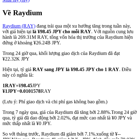
Về Raydium
Raydium (RAY)
đang trải qua một xu hướng tăng trong tuần này,
COIN-M Futures
với giá hiện tại
là ¥98.45 JPY cho mỗi RAY
. Với nguồn cung lưu
hành là 269.31M RAY, tổng vốn hóa thị trường của Raydium hiện
Futures sử dụng token làm tài sản thế chấp
đứng ở khoảng ¥26.24B JPY.
Trong 24 giờ qua, khối lượng giao dịch của Raydium đã đạt
¥22.32K JPY
TradFi
Hiện tại, tỷ giá
RAY sang JPY
là ¥98.45 JPY cho 1 RAY
. Điều
Phái sinh cổ phiếu, ngoại hối, kim loại quý và hàng hóa
này có nghĩa là:
1
RAY
=
¥
98.45
JPY
¥
1
JPY
=
0.0101578
RAY
(Lưu ý: Phí giao dịch và chi phí gas không bao gồm.)
Trong 7 ngày qua, giá của Raydium đã tăng bởi 2.88%.
Trong 24 giờ
qua, tỷ giá đã dao động bởi 2.02%, đạt mức cao nhất là ¥0 JPY và
mức thấp nhất là ¥0 JPY.
So với tháng trước, Raydium đã giảm bởi 7.1%.xuống từ ¥--
USDC Futures vĩnh cửu