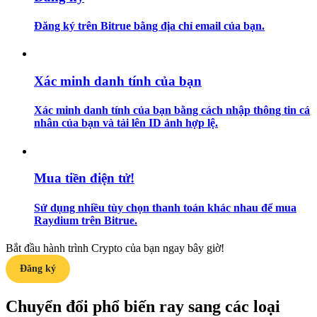
Đăng ký trên Bitrue bằng địa chỉ email của bạn.
Hướng dẫn
Hướng dẫn giao dịch Spot
Xác minh danh tính của bạn
Xác minh danh tính của bạn bằng cách nhập thông tin cá
nhân của bạn và tải lên ID ảnh hợp lệ.
Mua tiền điện tử!
Chiến lược giao dịch
Sử dụng nhiều tùy chọn thanh toán khác nhau để mua
Raydium trên Bitrue.
Học cách duy trì lợi nhuận
Bắt đầu hành trình Crypto của bạn ngay bây giờ!
Đăng ký
Chuyển đổi phổ biến ray sang các loại