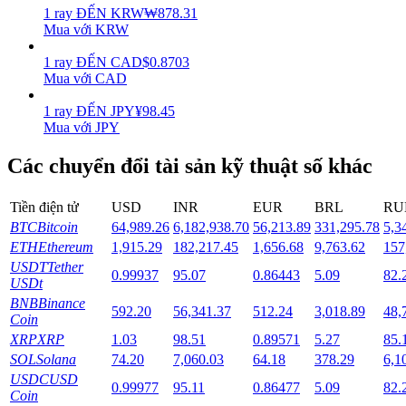
1
ray
ĐẾN
KRW
₩
878.31
Mua với KRW
Staking
1
ray
ĐẾN
CAD
$
0.8703
Lợi nhuận cao và truy cập ngay lập tức
Mua với CAD
1
ray
ĐẾN
JPY
¥
98.45
Mua với JPY
Các chuyển đổi tài sản kỹ thuật số khác
Tiền điện tử
USD
INR
EUR
BRL
RU
BTC
Bitcoin
64,989.26
6,182,938.70
56,213.89
331,295.78
5,3
ETH
Ethereum
1,915.29
182,217.45
1,656.68
9,763.62
157
Launchpool
USDT
Tether
0.99937
95.07
0.86443
5.09
82.
Đặt cọc linh hoạt để kiếm được các token phổ biến.
USDt
BNB
Binance
592.20
56,341.37
512.24
3,018.89
48,
Coin
XRP
XRP
1.03
98.51
0.89571
5.27
85.
SOL
Solana
74.20
7,060.03
64.18
378.29
6,1
USDC
USD
0.99977
95.11
0.86477
5.09
82.
Coin