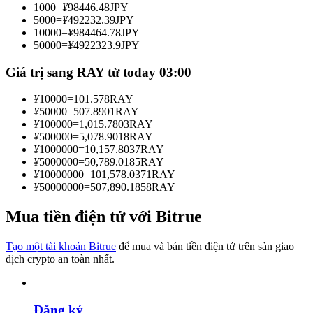
1000
=
¥
98446.48
JPY
Trở thành Nhà giao dịch Sao chép
5000
=
¥
492232.39
JPY
10000
=
¥
984464.78
JPY
Tận hưởng chia sẻ lợi nhuận và hoa hồng giao dịch sao chép
50000
=
¥
4922323.9
JPY
Giá trị sang RAY từ today 03:00
¥
10000
=
101.578
RAY
¥
50000
=
507.8901
RAY
¥
100000
=
1,015.7803
RAY
¥
500000
=
5,078.9018
RAY
¥
1000000
=
10,157.8037
RAY
¥
5000000
=
50,789.0185
RAY
¥
10000000
=
101,578.0371
RAY
Thông tin
¥
50000000
=
507,890.1858
RAY
Phân tích dữ liệu lớn bao gồm thông tin giao dịch, v.v.
Mua tiền điện tử với Bitrue
Tạo một tài khoản Bitrue
để mua và bán tiền điện tử trên sàn giao
dịch crypto an toàn nhất.
Đăng ký