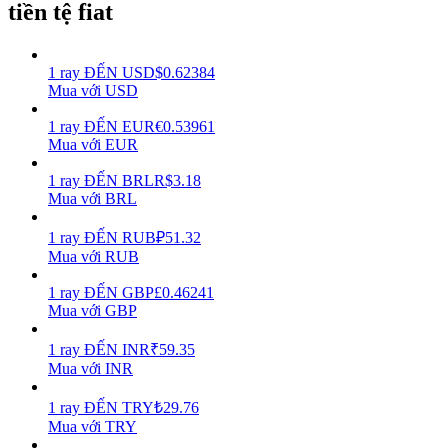
tiền tệ fiat
Earn
1
ray
ĐẾN
USD
$
0.62384
Mua với USD
1
ray
ĐẾN
EUR
€
0.53961
Mua với EUR
1
ray
ĐẾN
BRL
R$
3.18
Mua với BRL
1
ray
ĐẾN
RUB
₽
51.32
Power Piggy
Mua với RUB
Làm cho tài sản của bạn tăng giá trị đều đặn
1
ray
ĐẾN
GBP
£
0.46241
Mua với GBP
1
ray
ĐẾN
INR
₹
59.35
Mua với INR
1
ray
ĐẾN
TRY
₺
29.76
Mua với TRY