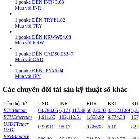
1
ponke
ĐẾN
INR
₹
3.63
Mua với INR
Staking
1
ponke
ĐẾN
TRY
₺
1.82
Lợi nhuận cao và truy cập ngay lập tức
Mua với TRY
1
ponke
ĐẾN
KRW
₩
54.08
Mua với KRW
1
ponke
ĐẾN
CAD
$
0.05349
Mua với CAD
1
ponke
ĐẾN
JPY
¥
6.04
Mua với JPY
Launchpool
Các chuyển đổi tài sản kỹ thuật số khác
Đặt cọc linh hoạt để kiếm được các token phổ biến.
Tiền điện tử
USD
INR
EUR
BRL
RU
BTC
Bitcoin
64,788.65
6,171,417.38
56,220.03
331,231.99
5,3
ETH
Ethereum
1,911.85
182,112.51
1,658.99
9,774.33
157
USDT
Tether
0.99911
95.17
0.86698
5.10
82.
USDt
BNB
Binance