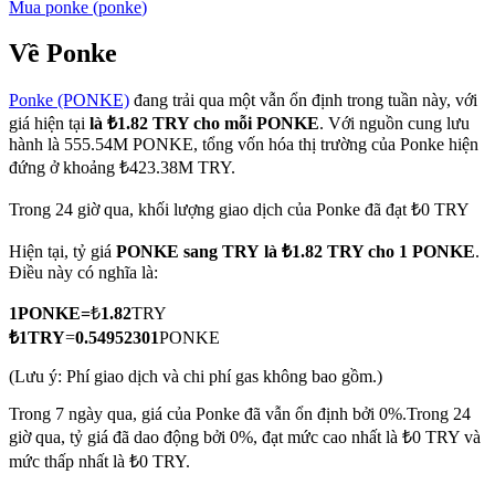
Mua
ponke
(
ponke
)
Về Ponke
Ponke (PONKE)
đang trải qua một vẫn ổn định trong tuần này, với
COIN-M Futures
giá hiện tại
là ₺1.82 TRY cho mỗi PONKE
. Với nguồn cung lưu
Futures sử dụng token làm tài sản thế chấp
hành là 555.54M PONKE, tổng vốn hóa thị trường của Ponke hiện
đứng ở khoảng ₺423.38M TRY.
Trong 24 giờ qua, khối lượng giao dịch của Ponke đã đạt ₺0 TRY
TradFi
Hiện tại, tỷ giá
PONKE sang TRY
là ₺1.82 TRY cho 1 PONKE
.
Phái sinh cổ phiếu, ngoại hối, kim loại quý và hàng hóa
Điều này có nghĩa là:
1
PONKE
=
₺
1.82
TRY
₺
1
TRY
=
0.54952301
PONKE
(Lưu ý: Phí giao dịch và chi phí gas không bao gồm.)
Trong 7 ngày qua, giá của Ponke đã vẫn ổn định bởi 0%.
Trong 24
giờ qua, tỷ giá đã dao động bởi 0%, đạt mức cao nhất là ₺0 TRY và
mức thấp nhất là ₺0 TRY.
USDC Futures vĩnh cửu