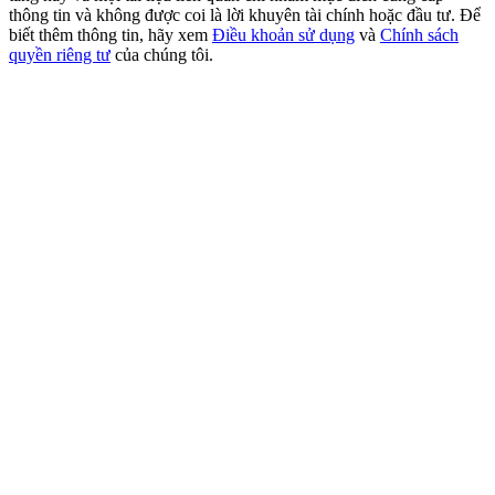
USDT New User Exclusive 10% APR
thông tin và không được coi là lời khuyên tài chính hoặc đầu tư. Để
biết thêm thông tin, hãy xem
Điều khoản sử dụng
và
Chính sách
USDT Flexible Staking | Daily Rewards
quyền riêng tư
của chúng tôi.
BTC New User Exclusive: 6.5% APR
BTC Flexible Staking | Daily Rewards
Thêm sự kiện
Nhận giải thưởng và phần thưởng độc quyền
Trung tâm phần thưởng