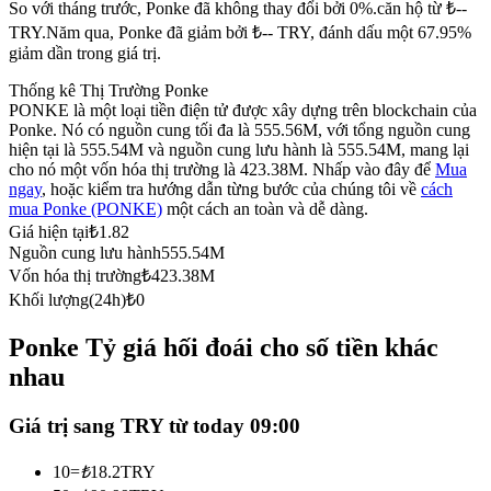
So với tháng trước, Ponke đã không thay đổi bởi 0%.căn hộ từ ₺--
Futures sử dụng USDC làm tài sản thế chấp
TRY.
Năm qua, Ponke đã giảm bởi ₺-- TRY, đánh dấu một 67.95%
giảm dần trong giá trị.
Thống kê Thị Trường Ponke
PONKE là một loại tiền điện tử được xây dựng trên blockchain của
Ponke. Nó có nguồn cung tối đa là 555.56M, với tổng nguồn cung
hiện tại là 555.54M và nguồn cung lưu hành là 555.54M, mang lại
cho nó một vốn hóa thị trường là 423.38M. Nhấp vào đây để
Mua
ngay
, hoặc kiểm tra hướng dẫn từng bước của chúng tôi về
cách
mua Ponke (PONKE)
một cách an toàn và dễ dàng.
Giá hiện tại
₺
1.82
Sao chép Giao dịch
Nguồn cung lưu hành
555.54M
Vốn hóa thị trường
₺
423.38M
Tham gia cùng các nhà giao dịch hàng đầu
Khối lượng(24h)
₺
0
Ponke Tỷ giá hối đoái cho số tiền khác
nhau
Giá trị sang TRY từ today 09:00
10
=
₺
18.2
TRY