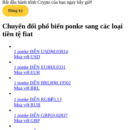
Bắt đầu hành trình Crypto của bạn ngay bây giờ!
Đăng ký
Earn
Chuyển đổi phổ biến ponke sang các loại
tiền tệ fiat
1
ponke
ĐẾN
USD
$
0.03814
Mua với USD
1
ponke
ĐẾN
EUR
€
0.0331
Power Piggy
Mua với EUR
Làm cho tài sản của bạn tăng giá trị đều đặn
1
ponke
ĐẾN
BRL
R$
0.19502
Mua với BRL
1
ponke
ĐẾN
RUB
₽
3.13
Mua với RUB
1
ponke
ĐẾN
GBP
£
0.02837
Mua với GBP