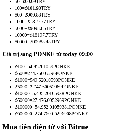
50
=
₺
90.99
TRY
Trở thành Nhà giao dịch Sao chép
100
=
₺
181.98
TRY
500
=
₺
909.88
TRY
Tận hưởng chia sẻ lợi nhuận và hoa hồng giao dịch sao chép
1000
=
₺
1819.77
TRY
5000
=
₺
9098.85
TRY
10000
=
₺
18197.7
TRY
50000
=
₺
90988.48
TRY
Giá trị sang PONKE từ today 09:00
₺
100
=
54.95201059
PONKE
₺
500
=
274.76005296
PONKE
Thông tin
₺
1000
=
549.52010593
PONKE
₺
5000
=
2,747.60052969
PONKE
Phân tích dữ liệu lớn bao gồm thông tin giao dịch, v.v.
₺
10000
=
5,495.20105938
PONKE
₺
50000
=
27,476.0052969
PONKE
₺
100000
=
54,952.01059381
PONKE
₺
500000
=
274,760.05296908
PONKE
Mua tiền điện tử với Bitrue