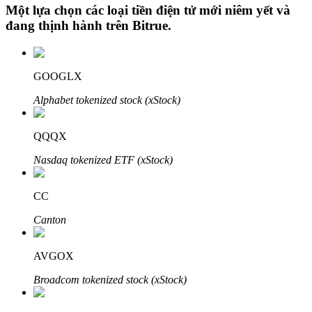
Một lựa chọn các loại tiền điện tử mới niêm yết và
đang thịnh hành trên
Bitrue
.
Đầu tư cố định và quản lý tài chính
GOOGLX
Tận hưởng việc quản lý tài chính hiện tại và thu nhập lâu dài
Alphabet tokenized stock (xStock)
QQQX
Nasdaq tokenized ETF (xStock)
CC
Canton
Staking 101
Tìm hiểu về kiếm thu nhập thụ động
AVGOX
Bitrue
AI
Broadcom tokenized stock (xStock)