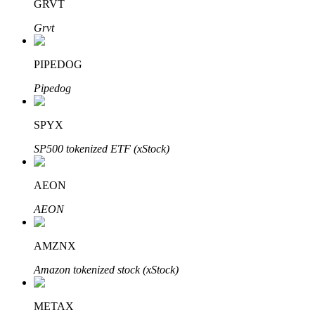
GRVT
Grvt
PIPEDOG
Đối tác Bitrue
Pipedog
SPYX
SP500 tokenized ETF (xStock)
AEON
AEON
Đối tác Bitrue
AMZNX
Lên đến 65% hoa hồng!
Amazon tokenized stock (xStock)
METAX