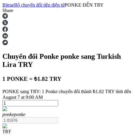
Bitrue
Bộ chuyển đổi tiền điện tử
PONKE
ĐẾN
TRY
Share
Hợp đồng tương lai
Chuyển đổi Ponke
ponke
sang Turkish
Lira
TRY
1 PONKE = ₺1.82 TRY
USDT Futures
PONKE sang TRY: 1 Ponke chuyển đổi thành ₺1.82 TRY tính đến
August 7 at 9:00 AM
Futures sử dụng USDT làm tài sản thế chấp
ponke
ponke
TRY