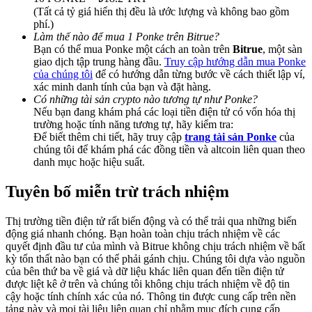
Deposit & Trade BTC to Share 25000 USDT prize pool!
(Tất cả tỷ giá hiển thị đều là ước lượng và không bao gồm
phí.)
Làm thế nào để mua 1 Ponke trên Bitrue?
Bạn có thể mua Ponke một cách an toàn trên
Bitrue
, một sàn
giao dịch tập trung hàng đầu.
Truy cập hướng dẫn mua Ponke
Deposit CASHCAT & Win
của chúng tôi
để có hướng dẫn từng bước về cách thiết lập ví,
xác minh danh tính của bạn và đặt hàng.
Share 500000 CASHCAT prize pool
Có những tài sản crypto nào tương tự như Ponke?
Nếu bạn đang khám phá các loại tiền điện tử có vốn hóa thị
trường hoặc tính năng tương tự, hãy kiểm tra:
Để biết thêm chi tiết, hãy truy cập
trang tài sản Ponke
của
Exclusive for BitMart Users
chúng tôi để khám phá các đồng tiền và altcoin liên quan theo
danh mục hoặc hiệu suất.
Register & Trade to Win 500,000 USDT
Tuyên bố miễn trừ trách nhiệm
Thị trường tiền điện tử rất biến động và có thể trải qua những biến
Precious Metals Trading Carnival
động giá nhanh chóng. Bạn hoàn toàn chịu trách nhiệm về các
quyết định đầu tư của mình và Bitrue không chịu trách nhiệm về bất
Trade Gold & Silver · 33,333 USDT Bonus
kỳ tổn thất nào bạn có thể phải gánh chịu. Chúng tôi dựa vào nguồn
của bên thứ ba về giá và dữ liệu khác liên quan đến tiền điện tử
được liệt kê ở trên và chúng tôi không chịu trách nhiệm về độ tin
cậy hoặc tính chính xác của nó. Thông tin được cung cấp trên nền
tảng này và mọi tài liệu liên quan chỉ nhằm mục đích cung cấp