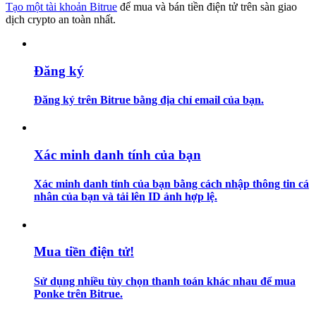
Tạo một tài khoản Bitrue
để mua và bán tiền điện tử trên sàn giao
dịch crypto an toàn nhất.
Hướng dẫn
Hướng dẫn giao dịch Spot
Đăng ký
Đăng ký trên Bitrue bằng địa chỉ email của bạn.
Xác minh danh tính của bạn
Xác minh danh tính của bạn bằng cách nhập thông tin cá
nhân của bạn và tải lên ID ảnh hợp lệ.
Chiến lược giao dịch
Học cách duy trì lợi nhuận
Mua tiền điện tử!
Sử dụng nhiều tùy chọn thanh toán khác nhau để mua
Ponke trên Bitrue.