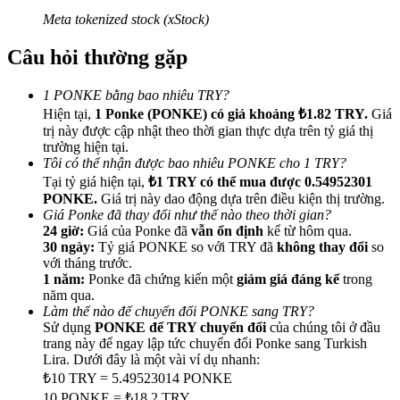
Meta tokenized stock (xStock)
Câu hỏi thường gặp
1 PONKE bằng bao nhiêu TRY?
Giới thiệu
Hiện tại,
1 Ponke (PONKE) có giá khoảng ₺1.82 TRY.
Giá
trị này được cập nhật theo thời gian thực dựa trên tỷ giá thị
Mời một người bạn để nhận phần thưởng tiền mặt
trường hiện tại.
BTC Welcome Rewards
Tôi có thể nhận được bao nhiêu PONKE cho 1 TRY?
Tại tỷ giá hiện tại,
₺1 TRY có thể mua được 0.54952301
PONKE.
Giá trị này dao động dựa trên điều kiện thị trường.
Giá Ponke đã thay đổi như thế nào theo thời gian?
24 giờ:
Giá của Ponke đã
vẫn ổn định
kể từ hôm qua.
30 ngày:
Tỷ giá PONKE so với TRY đã
không thay đổi
so
với tháng trước.
1 năm:
Ponke đã chứng kiến một
giảm giá đáng kể
trong
năm qua.
Làm thế nào để chuyển đổi PONKE sang TRY?
Sử dụng
PONKE để TRY chuyển đổi
của chúng tôi ở đầu
trang này để ngay lập tức chuyển đổi Ponke sang Turkish
Lira. Dưới đây là một vài ví dụ nhanh:
BTC Welcome Rewards
₺10 TRY = 5.49523014 PONKE
10 PONKE = ₺18.2 TRY