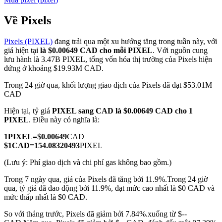
Về Pixels
Pixels (PIXEL)
đang trải qua một xu hướng tăng trong tuần này, với
COIN-M Futures
giá hiện tại
là $0.00649 CAD cho mỗi PIXEL
. Với nguồn cung
lưu hành là 3.47B PIXEL, tổng vốn hóa thị trường của Pixels hiện
Futures sử dụng token làm tài sản thế chấp
đứng ở khoảng $19.93M CAD.
Trong 24 giờ qua, khối lượng giao dịch của Pixels đã đạt $53.01M
CAD
TradFi
Hiện tại, tỷ giá
PIXEL sang CAD
là $0.00649 CAD cho 1
Phái sinh cổ phiếu, ngoại hối, kim loại quý và hàng hóa
PIXEL
. Điều này có nghĩa là:
1
PIXEL
=
$
0.00649
CAD
$
1
CAD
=
154.08320493
PIXEL
(Lưu ý: Phí giao dịch và chi phí gas không bao gồm.)
Trong 7 ngày qua, giá của Pixels đã tăng bởi 11.9%.
Trong 24 giờ
qua, tỷ giá đã dao động bởi 11.9%, đạt mức cao nhất là $0 CAD và
mức thấp nhất là $0 CAD.
So với tháng trước, Pixels đã giảm bởi 7.84%.xuống từ $--
USDC Futures vĩnh cửu