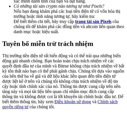
xác minh danh tính của bạn và đặt hàng.
Share 500000 CASHCAT prize pool
Có những tài sản crypto nào tương tự như Pixels?
Nếu bạn đang khám phá các loại tiền điện tử có vốn hóa thị
trường hoặc tính năng tương tự, hãy kiểm tra:
Để biết thêm chi tiết, hãy truy cập
trang tài sản Pixels
của
chúng tôi để khám phá các đồng tiền và altcoin liên quan theo
Exclusive for BitMart Users
danh mục hoặc hiệu suất.
Register & Trade to Win 500,000 USDT
Tuyên bố miễn trừ trách nhiệm
Thị trường tiền điện tử rất biến động và có thể trải qua những biến
Precious Metals Trading Carnival
động giá nhanh chóng. Bạn hoàn toàn chịu trách nhiệm về các
quyết định đầu tư của mình và Bitrue không chịu trách nhiệm về bất
Trade Gold & Silver · 33,333 USDT Bonus
kỳ tổn thất nào bạn có thể phải gánh chịu. Chúng tôi dựa vào nguồn
của bên thứ ba về giá và dữ liệu khác liên quan đến tiền điện tử
được liệt kê ở trên và chúng tôi không chịu trách nhiệm về độ tin
cậy hoặc tính chính xác của nó. Thông tin được cung cấp trên nền
tảng này và mọi tài liệu liên quan chỉ nhằm mục đích cung cấp
USDT New User Exclusive 10% APR
thông tin và không được coi là lời khuyên tài chính hoặc đầu tư. Để
biết thêm thông tin, hãy xem
Điều khoản sử dụng
và
Chính sách
USDT Flexible Staking | Daily Rewards
quyền riêng tư
của chúng tôi.