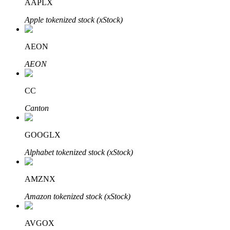
AAPLX
Apple tokenized stock (xStock)
AEON
Đầu tư cố định và quản lý tài chính
AEON
Tận hưởng việc quản lý tài chính hiện tại và thu nhập lâu dài
CC
Canton
GOOGLX
Alphabet tokenized stock (xStock)
Staking 101
AMZNX
Tìm hiểu về kiếm thu nhập thụ động
Amazon tokenized stock (xStock)
Bitrue
AI
AVGOX