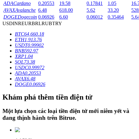
ADA
Cardano
0.20553
19.58
0.17841
1.05
16.
AVAX
Avalanche
6.48
618.00
5.62
33.20
528
DOGE
Dogecoin
0.06926
6.60
0.06012
0.35464
5.6
Khóa BTR
USD
INR
EUR
BRL
RUB
TRY
Đầu tư độc quyền cho người nắm giữ BTR
BTC
64,660.18
ETH
1,913.76
USDT
0.99902
BNB
592.97
XRP
1.04
SOL
73.38
USDC
0.99972
ADA
0.20553
AVAX
6.48
DOGE
0.06926
Khoản vay
Khám phá thêm tiền điện tử
Dịch vụ vay được hỗ trợ bằng tiền điện tử
Một lựa chọn các loại tiền điện tử mới niêm yết và
đang thịnh hành trên
Bitrue
.