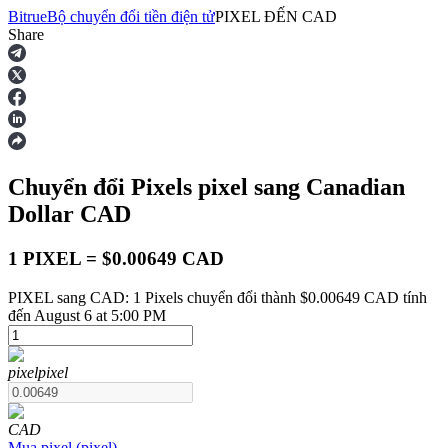
Bitrue
Bộ chuyển đổi tiền điện tử
PIXEL
ĐẾN
CAD
Share
Hợp đồng tương lai
Chuyển đổi Pixels
pixel
sang Canadian
Dollar
CAD
1 PIXEL = $0.00649 CAD
PIXEL sang CAD: 1 Pixels chuyển đổi thành $0.00649 CAD tính
USDT Futures
đến August 6 at 5:00 PM
Futures sử dụng USDT làm tài sản thế chấp
pixel
pixel
CAD
Mua
pixel
(
pixel
)