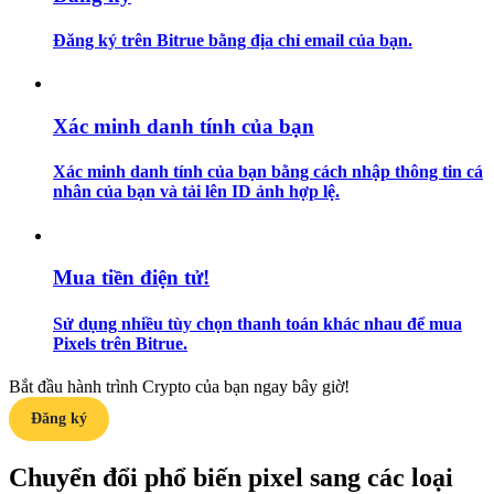
Đăng ký trên Bitrue bằng địa chỉ email của bạn.
Hướng dẫn
Hướng dẫn giao dịch Spot
Xác minh danh tính của bạn
Xác minh danh tính của bạn bằng cách nhập thông tin cá
nhân của bạn và tải lên ID ảnh hợp lệ.
Mua tiền điện tử!
Chiến lược giao dịch
Sử dụng nhiều tùy chọn thanh toán khác nhau để mua
Pixels trên Bitrue.
Học cách duy trì lợi nhuận
Bắt đầu hành trình Crypto của bạn ngay bây giờ!
Đăng ký
Chuyển đổi phổ biến pixel sang các loại