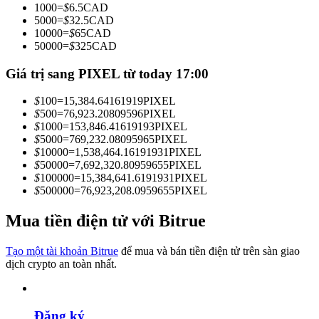
1000
=
$
6.5
CAD
Trở thành Nhà giao dịch Sao chép
5000
=
$
32.5
CAD
10000
=
$
65
CAD
Tận hưởng chia sẻ lợi nhuận và hoa hồng giao dịch sao chép
50000
=
$
325
CAD
Giá trị sang PIXEL từ today 17:00
$
100
=
15,384.64161919
PIXEL
$
500
=
76,923.20809596
PIXEL
$
1000
=
153,846.41619193
PIXEL
$
5000
=
769,232.08095965
PIXEL
$
10000
=
1,538,464.16191931
PIXEL
$
50000
=
7,692,320.80959655
PIXEL
$
100000
=
15,384,641.6191931
PIXEL
Thông tin
$
500000
=
76,923,208.0959655
PIXEL
Phân tích dữ liệu lớn bao gồm thông tin giao dịch, v.v.
Mua tiền điện tử với Bitrue
Tạo một tài khoản Bitrue
để mua và bán tiền điện tử trên sàn giao
dịch crypto an toàn nhất.
Đăng ký