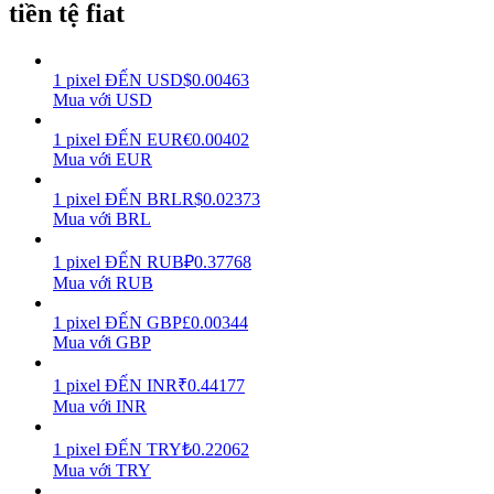
tiền tệ fiat
Earn
1
pixel
ĐẾN
USD
$
0.00463
Mua với USD
1
pixel
ĐẾN
EUR
€
0.00402
Mua với EUR
1
pixel
ĐẾN
BRL
R$
0.02373
Mua với BRL
1
pixel
ĐẾN
RUB
₽
0.37768
Power Piggy
Mua với RUB
Làm cho tài sản của bạn tăng giá trị đều đặn
1
pixel
ĐẾN
GBP
£
0.00344
Mua với GBP
1
pixel
ĐẾN
INR
₹
0.44177
Mua với INR
1
pixel
ĐẾN
TRY
₺
0.22062
Mua với TRY