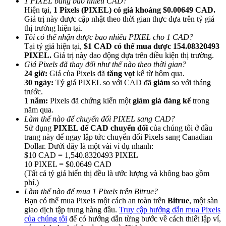
1 PIXEL bằng bao nhiêu CAD?
Hiện tại,
1 Pixels (PIXEL) có giá khoảng $0.00649 CAD.
Giá trị này được cập nhật theo thời gian thực dựa trên tỷ giá
thị trường hiện tại.
Tôi có thể nhận được bao nhiêu PIXEL cho 1 CAD?
Tại tỷ giá hiện tại,
$1 CAD có thể mua được 154.08320493
PIXEL.
Giá trị này dao động dựa trên điều kiện thị trường.
Giới thiệu
Giá Pixels đã thay đổi như thế nào theo thời gian?
24 giờ:
Giá của Pixels đã
tăng vọt
kể từ hôm qua.
Mời một người bạn để nhận phần thưởng tiền mặt
30 ngày:
Tỷ giá PIXEL so với CAD đã
giảm
so với tháng
trước.
Deposit CASHCAT & Win
1 năm:
Pixels đã chứng kiến một
giảm giá đáng kể
trong
năm qua.
Làm thế nào để chuyển đổi PIXEL sang CAD?
Sử dụng
PIXEL để CAD chuyển đổi
của chúng tôi ở đầu
trang này để ngay lập tức chuyển đổi Pixels sang Canadian
Dollar. Dưới đây là một vài ví dụ nhanh:
$10 CAD = 1,540.8320493 PIXEL
10 PIXEL = $0.0649 CAD
(Tất cả tỷ giá hiển thị đều là ước lượng và không bao gồm
phí.)
Làm thế nào để mua 1 Pixels trên Bitrue?
Bạn có thể mua Pixels một cách an toàn trên
Bitrue
, một sàn
giao dịch tập trung hàng đầu.
Truy cập hướng dẫn mua Pixels
Deposit CASHCAT & Win
của chúng tôi
để có hướng dẫn từng bước về cách thiết lập ví,