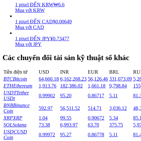
1
pixel
ĐẾN
KRW
₩
6.6
Mua với KRW
Staking
1
pixel
ĐẾN
CAD
$
0.00649
Lợi nhuận cao và truy cập ngay lập tức
Mua với CAD
1
pixel
ĐẾN
JPY
¥
0.73477
Mua với JPY
Các chuyển đổi tài sản kỹ thuật số khác
Tiền điện tử
USD
INR
EUR
BRL
RU
BTC
Bitcoin
64,660.18
6,162,268.23
56,126.46
331,073.09
5,2
ETH
Ethereum
1,913.76
182,386.02
1,661.18
9,798.84
155
Launchpool
USDT
Tether
0.99902
95.20
0.86717
5.11
81.
Đặt cọc linh hoạt để kiếm được các token phổ biến.
USDt
BNB
Binance
592.97
56,511.52
514.71
3,036.12
48,
Coin
XRP
XRP
1.04
99.55
0.90672
5.34
85.
SOL
Solana
73.38
6,993.97
63.70
375.75
5,9
USDC
USD
0.99972
95.27
0.86778
5.11
81.
Coin