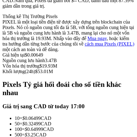
CAD.
Năm qua, Pixels đã giảm bởi $-- CAD, đánh dấu một 87.39%
giảm dần trong giá trị.
Futures sử dụng USDC làm tài sản thế chấp
Thống kê Thị Trường Pixels
PIXEL là một loại tiền điện tử được xây dựng trên blockchain của
Pixels. Nó có nguồn cung tối đa là 5B, với tổng nguồn cung hiện tại
là 5B và nguồn cung lưu hành là 3.47B, mang lại cho nó một vốn
hóa thị trường là 19.93M. Nhấp vào đây để
Mua ngay
, hoặc kiểm
tra hướng dẫn từng bước của chúng tôi về
cách mua Pixels (PIXEL)
một cách an toàn và dễ dàng.
Giá hiện tại
$
0.00649
Nguồn cung lưu hành
3.47B
Vốn hóa thị trường
$
19.93M
Sao chép Giao dịch
Khối lượng(24h)
$
53.01M
Tham gia cùng các nhà giao dịch hàng đầu
Pixels Tỷ giá hối đoái cho số tiền khác
nhau
Giá trị sang CAD từ today 17:00
10
=
$
0.06499
CAD
50
=
$
0.32499
CAD
100
=
$
0.64999
CAD
500
=
$
3.25
CAD