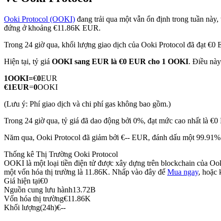
Ooki Protocol (OOKI)
đang trải qua một vẫn ổn định trong tuần này, 
đứng ở khoảng €11.86K EUR.
Trong 24 giờ qua, khối lượng giao dịch của Ooki Protocol đã đạt €0
COIN-M Futures
Hiện tại, tỷ giá
OOKI sang EUR
là €0 EUR cho 1 OOKI
. Điều này
Futures sử dụng token làm tài sản thế chấp
1
OOKI
=
€
0
EUR
€
1
EUR
=
0
OOKI
TradFi
(Lưu ý: Phí giao dịch và chi phí gas không bao gồm.)
Phái sinh cổ phiếu, ngoại hối, kim loại quý và hàng hóa
Trong 24 giờ qua, tỷ giá đã dao động bởi 0%, đạt mức cao nhất là €
Năm qua, Ooki Protocol đã giảm bởi €-- EUR, đánh dấu một 99.91% g
Thống kê Thị Trường Ooki Protocol
OOKI là một loại tiền điện tử được xây dựng trên blockchain của Ook
một vốn hóa thị trường là 11.86K. Nhấp vào đây để
Mua ngay
, hoặc
Giá hiện tại
€
0
Nguồn cung lưu hành
13.72B
Vốn hóa thị trường
€
11.86K
Khối lượng(24h)
€
--
USDC Futures vĩnh cửu