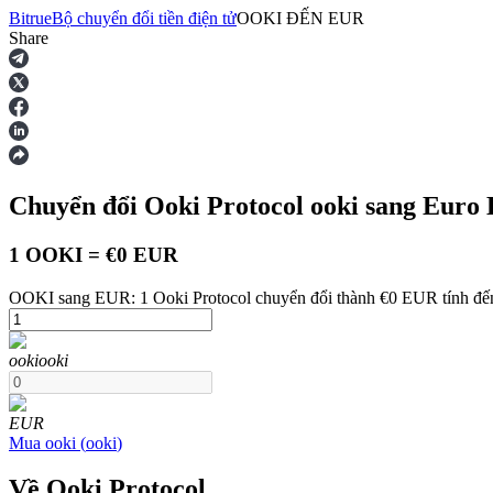
Bitrue
Bộ chuyển đổi tiền điện tử
OOKI
ĐẾN
EUR
Share
Hợp đồng tương lai
Chuyển đổi Ooki Protocol
ooki
sang Euro
1 OOKI = €0 EUR
OOKI sang EUR: 1 Ooki Protocol chuyển đổi thành €0 EUR tính đế
USDT Futures
ooki
ooki
Futures sử dụng USDT làm tài sản thế chấp
EUR
Mua
ooki
(
ooki
)
Về Ooki Protocol