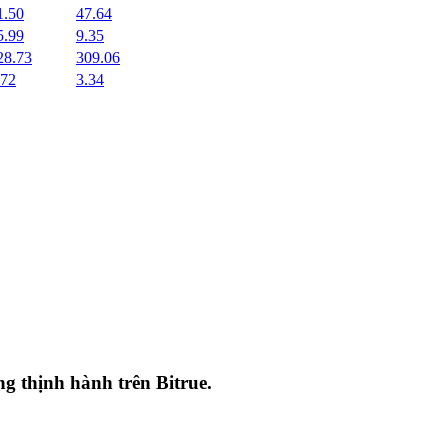
1.50
47.64
5.99
9.35
28.73
309.06
.72
3.34
ang thịnh hành trên
Bitrue
.