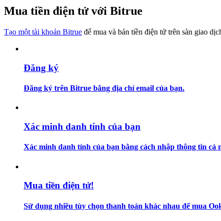
Trở thành Nhà giao dịch Sao chép
Mua tiền điện tử với Bitrue
Tận hưởng chia sẻ lợi nhuận và hoa hồng giao dịch sao chép
Tạo một tài khoản Bitrue
để mua và bán tiền điện tử trên sàn giao dịc
Đăng ký
Đăng ký trên Bitrue bằng địa chỉ email của bạn.
Thông tin
Xác minh danh tính của bạn
Phân tích dữ liệu lớn bao gồm thông tin giao dịch, v.v.
Xác minh danh tính của bạn bằng cách nhập thông tin cá n
Mua tiền điện tử!
Sử dụng nhiều tùy chọn thanh toán khác nhau để mua Ooki