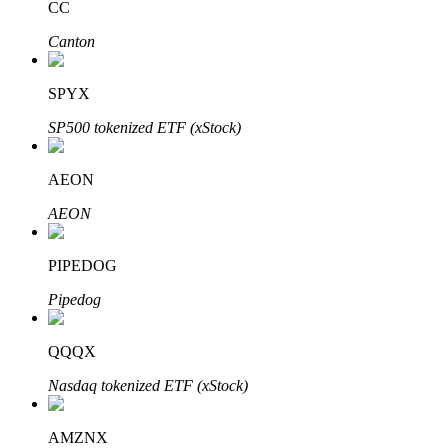
CC
Canton
Khóa BTR
SPYX
Đầu tư độc quyền cho người nắm giữ BTR
SP500 tokenized ETF (xStock)
AEON
AEON
PIPEDOG
Pipedog
Khoản vay
Dịch vụ vay được hỗ trợ bằng tiền điện tử
QQQX
Nasdaq tokenized ETF (xStock)
AMZNX