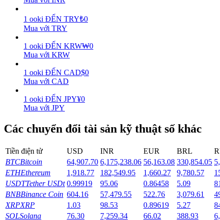
Earn
1
ooki
ĐẾN
TRY
₺
0
Mua với TRY
1
ooki
ĐẾN
KRW
₩
0
Mua với KRW
1
ooki
ĐẾN
CAD
$
0
Mua với CAD
1
ooki
ĐẾN
JPY
¥
0
Mua với JPY
Power Piggy
Các chuyển đổi tài sản kỹ thuật số khác
Làm cho tài sản của bạn tăng giá trị đều đặn
Tiền điện tử
USD
INR
EUR
BRL
R
BTC
Bitcoin
64,907.70
6,175,238.06
56,163.08
330,854.05
5
ETH
Ethereum
1,918.77
182,549.95
1,660.27
9,780.57
1
USDT
Tether USDt
0.99919
95.06
0.86458
5.09
8
BNB
Binance Coin
604.16
57,479.55
522.76
3,079.61
4
XRP
XRP
1.03
98.53
0.89619
5.27
8
SOL
Solana
76.30
7,259.34
66.02
388.93
6