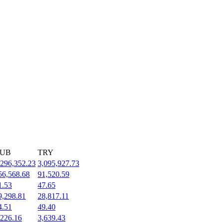
UB
TRY
,296,352.23
3,095,927.73
56,568.68
91,520.59
1.53
47.65
9,298.81
28,817.11
4.51
49.40
,226.16
3,639.43