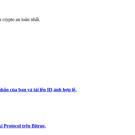
h crypto an toàn nhất.
hân của bạn và tải lên ID ảnh hợp lệ.
 Protocol trên Bitrue.