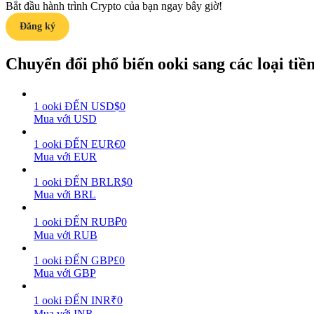
Bắt đầu hành trình Crypto của bạn ngay bây giờ!
Đăng ký
Hướng dẫn
Hướng dẫn giao dịch Spot
Chuyển đổi phổ biến ooki sang các loại tiền 
1
ooki
ĐẾN
USD
$
0
Mua với USD
1
ooki
ĐẾN
EUR
€
0
Mua với EUR
1
ooki
ĐẾN
BRL
R$
0
Mua với BRL
Chiến lược giao dịch
Học cách duy trì lợi nhuận
1
ooki
ĐẾN
RUB
₽
0
Mua với RUB
1
ooki
ĐẾN
GBP
£
0
Mua với GBP
1
ooki
ĐẾN
INR
₹
0
Mua với INR