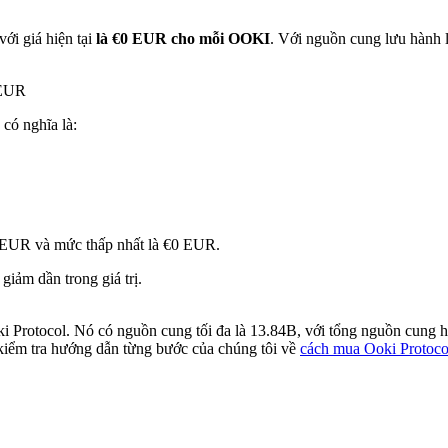
với giá hiện tại
là €0 EUR cho mỗi OOKI
. Với nguồn cung lưu hành 
 EUR
 có nghĩa là:
0 EUR và mức thấp nhất là €0 EUR.
iảm dần trong giá trị.
i Protocol. Nó có nguồn cung tối đa là 13.84B, với tổng nguồn cung h
 kiểm tra hướng dẫn từng bước của chúng tôi về
cách mua Ooki Protoc