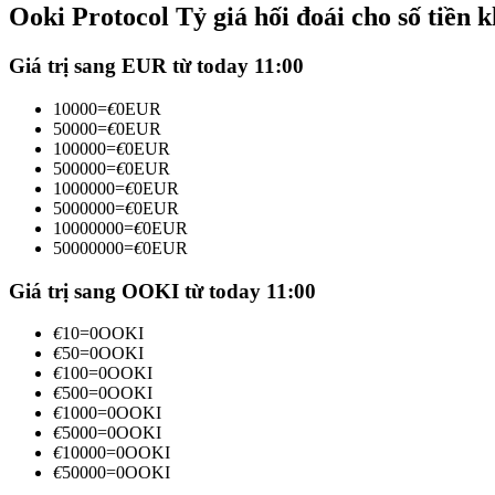
Ooki Protocol Tỷ giá hối đoái cho số tiền 
Futures sử dụng USDC làm tài sản thế chấp
Giá trị sang EUR từ today 11:00
10000
=
€
0
EUR
50000
=
€
0
EUR
100000
=
€
0
EUR
500000
=
€
0
EUR
1000000
=
€
0
EUR
5000000
=
€
0
EUR
10000000
=
€
0
EUR
50000000
=
€
0
EUR
Sao chép Giao dịch
Tham gia cùng các nhà giao dịch hàng đầu
Giá trị sang OOKI từ today 11:00
€
10
=
0
OOKI
€
50
=
0
OOKI
€
100
=
0
OOKI
€
500
=
0
OOKI
€
1000
=
0
OOKI
€
5000
=
0
OOKI
€
10000
=
0
OOKI
€
50000
=
0
OOKI