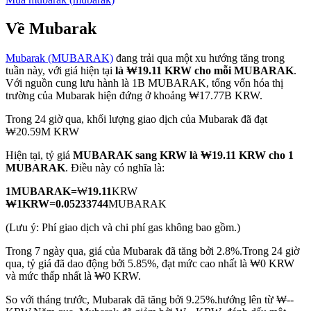
Về Mubarak
Mubarak (MUBARAK)
đang trải qua một xu hướng tăng trong
COIN-M Futures
tuần này, với giá hiện tại
là ₩19.11 KRW cho mỗi MUBARAK
.
Với nguồn cung lưu hành là 1B MUBARAK, tổng vốn hóa thị
Futures sử dụng token làm tài sản thế chấp
trường của Mubarak hiện đứng ở khoảng ₩17.77B KRW.
Trong 24 giờ qua, khối lượng giao dịch của Mubarak đã đạt
₩20.59M KRW
TradFi
Hiện tại, tỷ giá
MUBARAK sang KRW
là ₩19.11 KRW cho 1
Phái sinh cổ phiếu, ngoại hối, kim loại quý và hàng hóa
MUBARAK
. Điều này có nghĩa là:
1
MUBARAK
=
₩
19.11
KRW
₩
1
KRW
=
0.05233744
MUBARAK
(Lưu ý: Phí giao dịch và chi phí gas không bao gồm.)
Trong 7 ngày qua, giá của Mubarak đã tăng bởi 2.8%.
Trong 24 giờ
qua, tỷ giá đã dao động bởi 5.85%, đạt mức cao nhất là ₩0 KRW
và mức thấp nhất là ₩0 KRW.
So với tháng trước, Mubarak đã tăng bởi 9.25%.hướng lên từ ₩--
USDC Futures vĩnh cửu