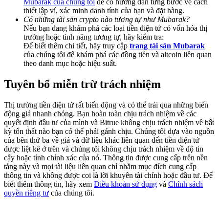
Mubarak của chúng tôi
để có hướng dẫn từng bước về cách
Deposit & Trade BTC to Share 25000 USDT prize pool!
thiết lập ví, xác minh danh tính của bạn và đặt hàng.
Có những tài sản crypto nào tương tự như Mubarak?
Nếu bạn đang khám phá các loại tiền điện tử có vốn hóa thị
trường hoặc tính năng tương tự, hãy kiểm tra:
Để biết thêm chi tiết, hãy truy cập
trang tài sản Mubarak
Deposit CASHCAT & Win
của chúng tôi để khám phá các đồng tiền và altcoin liên quan
Share 500000 CASHCAT prize pool
theo danh mục hoặc hiệu suất.
Tuyên bố miễn trừ trách nhiệm
Exclusive for BitMart Users
Thị trường tiền điện tử rất biến động và có thể trải qua những biến
động giá nhanh chóng. Bạn hoàn toàn chịu trách nhiệm về các
Register & Trade to Win 500,000 USDT
quyết định đầu tư của mình và Bitrue không chịu trách nhiệm về bất
kỳ tổn thất nào bạn có thể phải gánh chịu. Chúng tôi dựa vào nguồn
của bên thứ ba về giá và dữ liệu khác liên quan đến tiền điện tử
được liệt kê ở trên và chúng tôi không chịu trách nhiệm về độ tin
cậy hoặc tính chính xác của nó. Thông tin được cung cấp trên nền
Precious Metals Trading Carnival
tảng này và mọi tài liệu liên quan chỉ nhằm mục đích cung cấp
thông tin và không được coi là lời khuyên tài chính hoặc đầu tư. Để
Trade Gold & Silver · 33,333 USDT Bonus
biết thêm thông tin, hãy xem
Điều khoản sử dụng
và
Chính sách
quyền riêng tư
của chúng tôi.