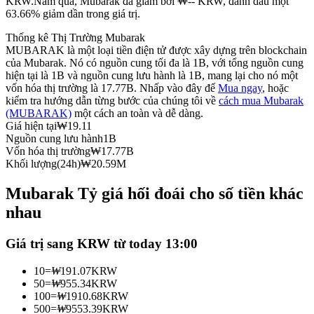
KRW.
Năm qua, Mubarak đã giảm bởi ₩-- KRW, đánh dấu một
63.66% giảm dần trong giá trị.
Futures sử dụng USDC làm tài sản thế chấp
Thống kê Thị Trường Mubarak
MUBARAK là một loại tiền điện tử được xây dựng trên blockchain
của Mubarak. Nó có nguồn cung tối đa là 1B, với tổng nguồn cung
hiện tại là 1B và nguồn cung lưu hành là 1B, mang lại cho nó một
vốn hóa thị trường là 17.77B. Nhấp vào đây để
Mua ngay
, hoặc
kiểm tra hướng dẫn từng bước của chúng tôi về
cách mua Mubarak
(MUBARAK)
một cách an toàn và dễ dàng.
Giá hiện tại
₩
19.11
Nguồn cung lưu hành
1B
Vốn hóa thị trường
₩
17.77B
Sao chép Giao dịch
Khối lượng(24h)
₩
20.59M
Tham gia cùng các nhà giao dịch hàng đầu
Mubarak Tỷ giá hối đoái cho số tiền khác
nhau
Giá trị sang KRW từ today 13:00
10
=
₩
191.07
KRW
50
=
₩
955.34
KRW
100
=
₩
1910.68
KRW
500
=
₩
9553.39
KRW