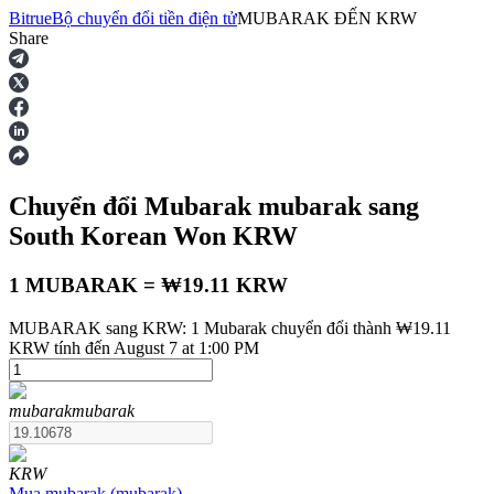
Bitrue
Bộ chuyển đổi tiền điện tử
MUBARAK
ĐẾN
KRW
Share
Hợp đồng tương lai
Chuyển đổi Mubarak
mubarak
sang
South Korean Won
KRW
1 MUBARAK = ₩19.11 KRW
MUBARAK sang KRW: 1 Mubarak chuyển đổi thành ₩19.11
USDT Futures
KRW tính đến August 7 at 1:00 PM
Futures sử dụng USDT làm tài sản thế chấp
mubarak
mubarak
KRW
Mua
mubarak
(
mubarak
)