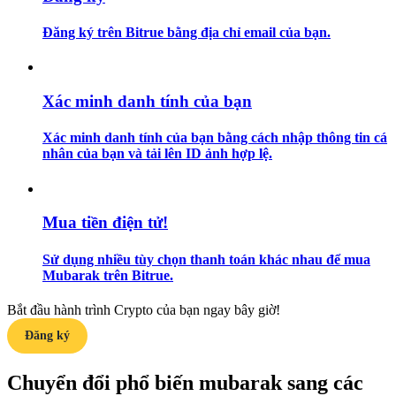
Đăng ký trên Bitrue bằng địa chỉ email của bạn.
Hướng dẫn
Hướng dẫn giao dịch Spot
Xác minh danh tính của bạn
Xác minh danh tính của bạn bằng cách nhập thông tin cá
nhân của bạn và tải lên ID ảnh hợp lệ.
Mua tiền điện tử!
Chiến lược giao dịch
Sử dụng nhiều tùy chọn thanh toán khác nhau để mua
Mubarak trên Bitrue.
Học cách duy trì lợi nhuận
Bắt đầu hành trình Crypto của bạn ngay bây giờ!
Đăng ký
Chuyển đổi phổ biến mubarak sang các