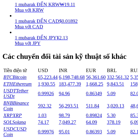
1
mubarak
ĐẾN
KRW
₩
19.11
Mua với KRW
Staking
1
mubarak
ĐẾN
CAD
$
0.01892
Lợi nhuận cao và truy cập ngay lập tức
Mua với CAD
1
mubarak
ĐẾN
JPY
¥
2.13
Mua với JPY
Các chuyển đổi tài sản kỹ thuật số khác
Tiền điện tử
USD
INR
EUR
BRL
RU
BTC
Bitcoin
65,223.44
6,198,748.68
56,361.60
332,561.32
5,3
ETH
Ethereum
1,930.55
183,477.39
1,668.25
9,843.51
158
Launchpool
USDT
Tether
0.99926
94.96
0.86349
5.09
82.
Đặt cọc linh hoạt để kiếm được các token phổ biến.
USDt
BNB
Binance
592.32
56,293.51
511.84
3,020.13
48,
Coin
XRP
XRP
1.03
98.79
0.89824
5.30
85.
SOL
Solana
74.17
7,049.27
64.09
378.19
6,0
USDC
USD
0.99976
95.01
0.86393
5.09
82.
Coin