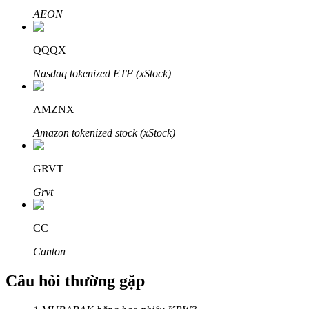
AEON
QQQX
Nasdaq tokenized ETF (xStock)
Đối tác Bitrue
AMZNX
Amazon tokenized stock (xStock)
GRVT
Grvt
Đối tác Bitrue
CC
Lên đến 65% hoa hồng!
Canton
Câu hỏi thường gặp