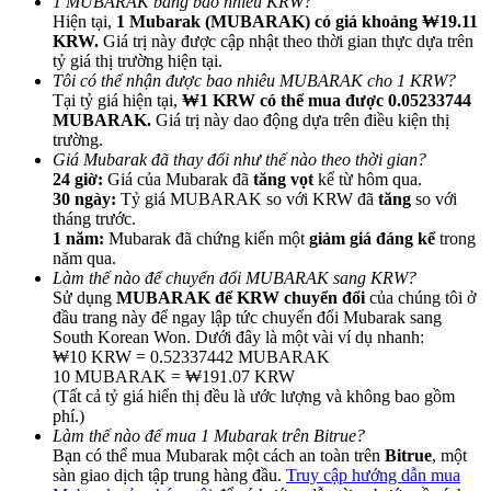
1 MUBARAK bằng bao nhiêu KRW?
Hiện tại,
1 Mubarak (MUBARAK) có giá khoảng ₩19.11
KRW.
Giá trị này được cập nhật theo thời gian thực dựa trên
tỷ giá thị trường hiện tại.
Tôi có thể nhận được bao nhiêu MUBARAK cho 1 KRW?
Tại tỷ giá hiện tại,
₩1 KRW có thể mua được 0.05233744
MUBARAK.
Giá trị này dao động dựa trên điều kiện thị
Giới thiệu
trường.
Giá Mubarak đã thay đổi như thế nào theo thời gian?
Mời một người bạn để nhận phần thưởng tiền mặt
24 giờ:
Giá của Mubarak đã
tăng vọt
kể từ hôm qua.
30 ngày:
Tỷ giá MUBARAK so với KRW đã
tăng
so với
BTC Welcome Rewards
tháng trước.
1 năm:
Mubarak đã chứng kiến một
giảm giá đáng kể
trong
năm qua.
Làm thế nào để chuyển đổi MUBARAK sang KRW?
Sử dụng
MUBARAK để KRW chuyển đổi
của chúng tôi ở
đầu trang này để ngay lập tức chuyển đổi Mubarak sang
South Korean Won. Dưới đây là một vài ví dụ nhanh:
₩10 KRW = 0.52337442 MUBARAK
10 MUBARAK = ₩191.07 KRW
(Tất cả tỷ giá hiển thị đều là ước lượng và không bao gồm
phí.)
Làm thế nào để mua 1 Mubarak trên Bitrue?
Bạn có thể mua Mubarak một cách an toàn trên
Bitrue
, một
BTC Welcome Rewards
sàn giao dịch tập trung hàng đầu.
Truy cập hướng dẫn mua