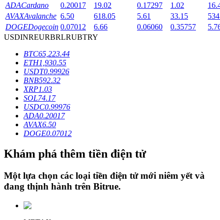
ADA
Cardano
0.20017
19.02
0.17297
1.02
16.
AVAX
Avalanche
6.50
618.05
5.61
33.15
534
DOGE
Dogecoin
0.07012
6.66
0.06060
0.35757
5.7
Khóa BTR
USD
INR
EUR
BRL
RUB
TRY
Đầu tư độc quyền cho người nắm giữ BTR
BTC
65,223.44
ETH
1,930.55
USDT
0.99926
BNB
592.32
XRP
1.03
SOL
74.17
USDC
0.99976
ADA
0.20017
AVAX
6.50
DOGE
0.07012
Khoản vay
Khám phá thêm tiền điện tử
Dịch vụ vay được hỗ trợ bằng tiền điện tử
Một lựa chọn các loại tiền điện tử mới niêm yết và
đang thịnh hành trên
Bitrue
.