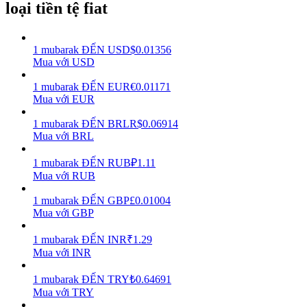
loại tiền tệ fiat
Earn
1
mubarak
ĐẾN
USD
$
0.01356
Mua với USD
1
mubarak
ĐẾN
EUR
€
0.01171
Mua với EUR
1
mubarak
ĐẾN
BRL
R$
0.06914
Mua với BRL
1
mubarak
ĐẾN
RUB
₽
1.11
Power Piggy
Mua với RUB
Làm cho tài sản của bạn tăng giá trị đều đặn
1
mubarak
ĐẾN
GBP
£
0.01004
Mua với GBP
1
mubarak
ĐẾN
INR
₹
1.29
Mua với INR
1
mubarak
ĐẾN
TRY
₺
0.64691
Mua với TRY