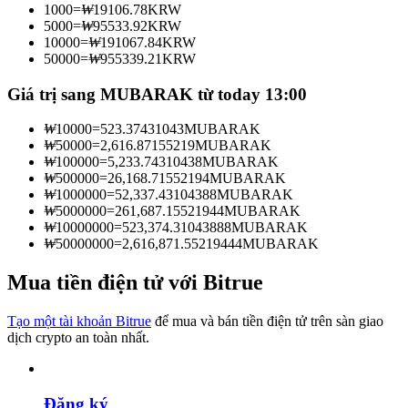
1000
=
₩
19106.78
KRW
Trở thành Nhà giao dịch Sao chép
5000
=
₩
95533.92
KRW
10000
=
₩
191067.84
KRW
Tận hưởng chia sẻ lợi nhuận và hoa hồng giao dịch sao chép
50000
=
₩
955339.21
KRW
Giá trị sang MUBARAK từ today 13:00
₩
10000
=
523.37431043
MUBARAK
₩
50000
=
2,616.87155219
MUBARAK
₩
100000
=
5,233.74310438
MUBARAK
₩
500000
=
26,168.71552194
MUBARAK
₩
1000000
=
52,337.43104388
MUBARAK
₩
5000000
=
261,687.15521944
MUBARAK
₩
10000000
=
523,374.31043888
MUBARAK
Thông tin
₩
50000000
=
2,616,871.55219444
MUBARAK
Phân tích dữ liệu lớn bao gồm thông tin giao dịch, v.v.
Mua tiền điện tử với Bitrue
Tạo một tài khoản Bitrue
để mua và bán tiền điện tử trên sàn giao
dịch crypto an toàn nhất.
Đăng ký