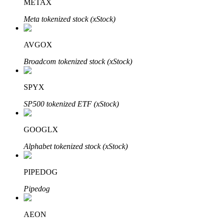
METAX
Meta tokenized stock (xStock)
AVGOX
Đầu tư cố định và quản lý tài chính
Broadcom tokenized stock (xStock)
Tận hưởng việc quản lý tài chính hiện tại và thu nhập lâu dài
SPYX
SP500 tokenized ETF (xStock)
GOOGLX
Alphabet tokenized stock (xStock)
Staking 101
PIPEDOG
Tìm hiểu về kiếm thu nhập thụ động
Pipedog
Bitrue
AI
AEON